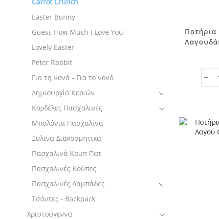
Carrot Crunch
Easter Bunny
Ποτήρια
Guess How Much I Love You
Λαγουδάκ
Lovely Easter
Peter Rabbit
Για τη νονά - Για το νονό
Δημιουργία Κεριών
Κορδέλες Πασχαλινές
Μπαλόνια Πασχαλινά
Ξύλινα Διακοσμητικά
Πασχαλινά Κουπ Πατ
Πασχαλινές Κούπες
Πασχαλινές Λαμπάδες
Τσάντες - Backpack
Χριστούγεννα