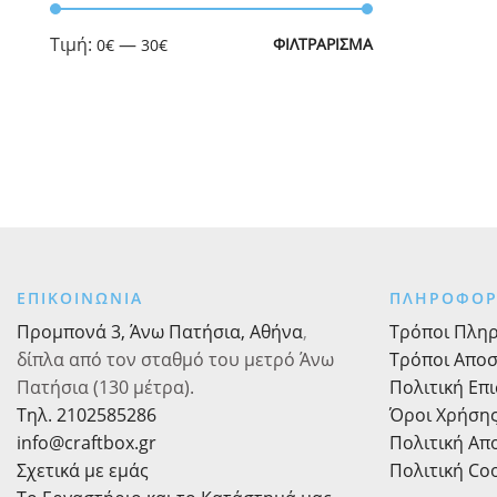
Ελάχιστη
Μέγιστη
Τιμή:
—
ΦΙΛΤΡΆΡΙΣΜΑ
0€
30€
τιμή
τιμή
ΕΠΙΚΟΙΝΩΝΙΑ
ΠΛΗΡΟΦΟΡ
Προμπονά 3, Άνω Πατήσια, Αθήνα
,
Τρόποι Πλη
δίπλα από τον σταθμό του μετρό Άνω
Τρόποι Απο
Πατήσια (130 μέτρα).
Πολιτική Επ
Τηλ. 2102585286
Όροι Χρήση
info@craftbox.gr
Πολιτική Α
Σχετικά με εμάς
Πολιτική Co