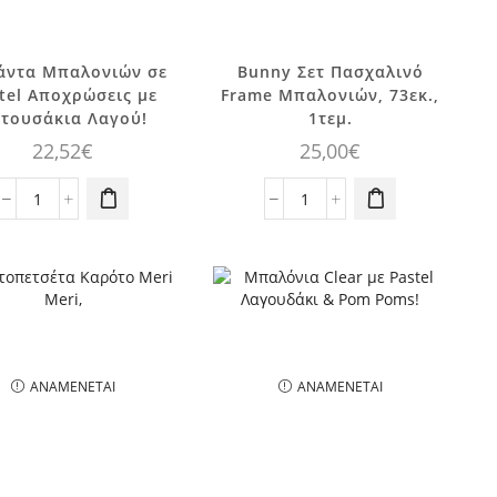
άντα Μπαλονιών σε
Bunny Σετ Πασχαλινό
tel Αποχρώσεις με
Frame Μπαλονιών, 73εκ.,
τουσάκια Λαγού!
1τεμ.
22,52
€
25,00
€
Γιρλάντα
Bunny
Μπαλονιών
Σετ
σε
Πασχαλινό
Pastel
Frame
Αποχρώσεις
Μπαλονιών,
με
73εκ.,
πατουσάκια
1τεμ.
Λαγού!
ποσότητα
ΑΝΑΜΈΝΕΤΑΙ
ΑΝΑΜΈΝΕΤΑΙ
ποσότητα