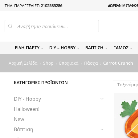
ΤΗΛ. ΠΑΡΑΓΓΕΛΙΕΣ:
2102585286
ΔΩΡΕΑΝ ΜΕΤΑΦΟΡ
PRODUCTS
SEARCH
ΕΊΔΗ ΠΆΡΤΥ
DIY – HOBBY
ΒΆΠΤΙΣΗ
ΓΆΜΟΣ
Αρχική Σελίδα
Shop
Εποχιακά
Πάσχα
Carrot Crunch
ΚΑΤΗΓΟΡΊΕΣ ΠΡΟΪΌΝΤΩΝ
DIY - Hobby
Halloween!
New
Βάπτιση