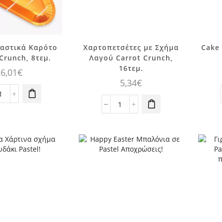
λαστικά Καρότο
Χαρτοπετσέτες με Σχήμα
Cake 
Crunch, 8τεμ.
Λαγού Carrot Crunch,
16τεμ.
6,01
€
5,34
€
Πιάτα
Πλαστικά
Χαρτοπετσέτες
Καρότο
με
Carrot
Σχήμα
Crunch,
Λαγού
8τεμ.
Carrot
ποσότητα
Crunch,
16τεμ.
ποσότητα