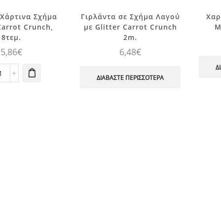
 Χάρτινα Σχήμα
Γιρλάντα σε Σχήμα Λαγού
Χαρ
arrot Crunch,
με Glitter Carrot Crunch
M
8τεμ.
2m.
5,86
€
6,48
€
Δ
Ποτήρια
ΔΙΑΒΆΣΤΕ ΠΕΡΙΣΣΌΤΕΡΑ
Χάρτινα
Σχήμα
Λαγού
Carrot
Crunch,
8τεμ.
ποσότητα