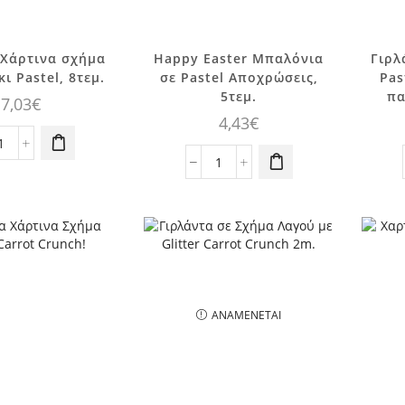
 Χάρτινα σχήμα
Happy Easter Μπαλόνια
Γιρλ
ι Pastel, 8τεμ.
σε Pastel Αποχρώσεις,
Pas
5τεμ.
πα
7,03
€
4,43
€
Ποτήρια
Χάρτινα
Happy
σχήμα
Easter
Λαγουδάκι
Μπαλόνια
Pastel,
σε
8τεμ.
Pastel
ποσότητα
Αποχρώσεις,
5τεμ.
ποσότητα
ΑΝΑΜΈΝΕΤΑΙ