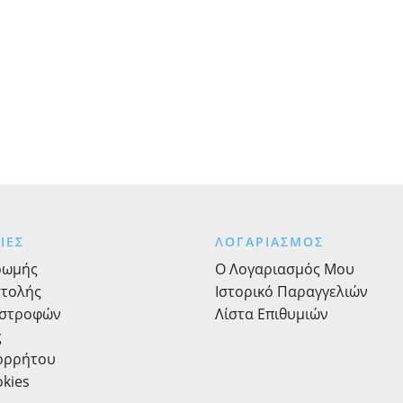
ΙΕΣ
ΛΟΓΑΡΙΑΣΜΟΣ
ρωμής
Ο Λογαριασμός Μου
στολής
Ιστορικό Παραγγελιών
ιστροφών
Λίστα Επιθυμιών
ς
πορρήτου
okies