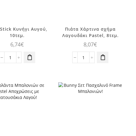
Stick Κυνήγι Αυγού,
Πιάτα Χάρτινα σχήμα
10τεμ.
Λαγουδάκι Pastel, 8τεμ.
6,74
€
8,07
€
Cake
Πιάτα
Stick
Χάρτινα
Κυνήγι
σχήμα
Αυγού,
Λαγουδάκι
10τεμ.
Pastel,
ποσότητα
8τεμ.
ποσότητα