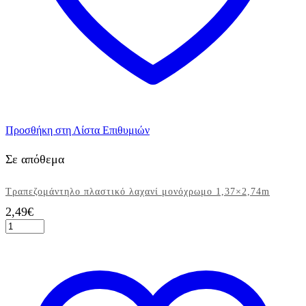
Προσθήκη στη Λίστα Επιθυμιών
Σε απόθεμα
Τραπεζομάντηλο πλαστικό λαχανί μονόχρωμο 1,37×2,74m
2,49
€
Τραπεζομάντηλο
πλαστικό
λαχανί
μονόχρωμο
1,37x2,74m
ποσότητα