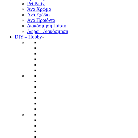
Pet Party
Άνα Χρώμα
Ανά Σχέδιο
Ανά Προϊόντα
Διακόσμηση Πάρτυ
Δώρα – Διακόσμηση
DIY – Hobby