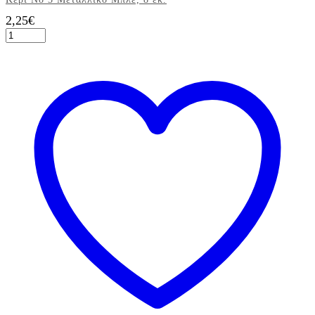
2,25
€
Κερί
Νο
3
Μεταλλικό
Μπλε,
8
εκ.
ποσότητα