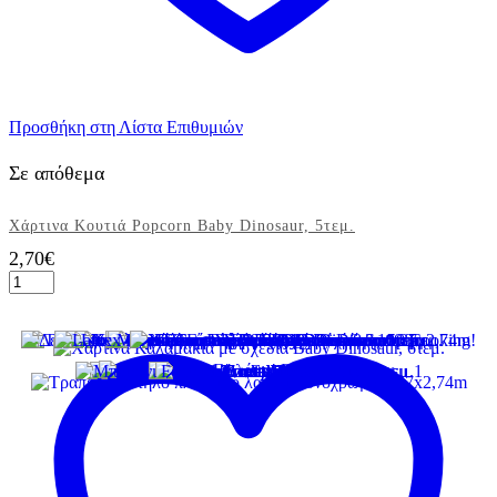
Προσθήκη στη Λίστα Επιθυμιών
Σε απόθεμα
Χάρτινα Kουτιά Popcorn Baby Dinosaur, 5τεμ.
2,70
€
Χάρτινα
Kουτιά
Popcorn
Baby
Dinosaur,
5τεμ.
ποσότητα