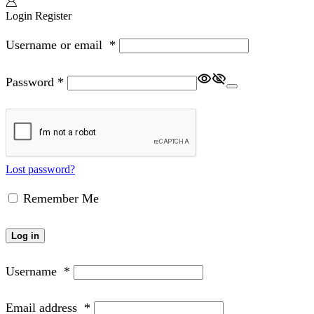
Login
Register
Username or email
*
Password
*
Lost password?
Remember Me
Log in
Username
*
Email address
*