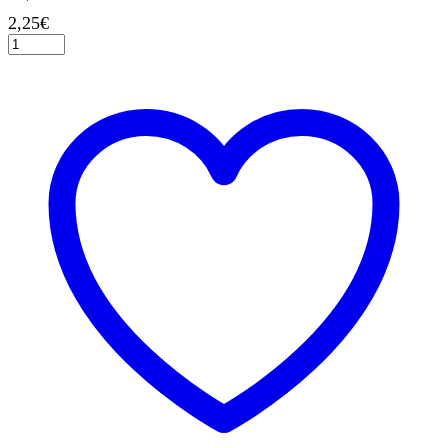
2,25
€
Κερί
Νο
5
Μεταλλικό
Μπλε,
8
εκ.
ποσότητα