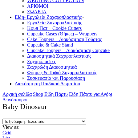
WEDDING COLLECTION
ΑΡΙΘΜΟΙ
ΖΩΑΚΙΑ
Είδη- Εργαλεία Ζαχαροπλαστικής
Εργαλεία Ζαχαροπλαστικής
Κουπ Πατ – Cookie Cutters
Cupcake Cases (Θήκες) – Wrappers
Cake Toppers – Διακόσμηση Τούρτας
Cupcake & Cake Stand
Cupcake Toppers – Διακόσμηση Cupcake
Διακοσμητικά Ζαχαροπλαστικής
Ζαχαρόπαστες
Ζαχαρώδη Διακοσμητικά
Φόρμες & Ταψιά Ζαχαροπλαστικής
Συσκευασία και Παρουσίαση
Διακόσμηση Παιδικού Δωματίου
Αρχική σελίδα
Shop
Είδη Πάρτυ
Είδη Πάρτυ για Αγόρι
Δεινόσαυροι
Baby Dinosaur
View as:
Grid