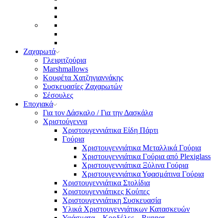
Ζαχαρωτά
Γλειφιτζούρια
Marshmallows
Κουφέτα Χατζηγιαννάκης
Συσκευασίες Ζαχαρωτών
Σέσουλες
Εποχιακά
Για τον Δάσκαλο / Για την Δασκάλα
Χριστούγεννα
Χριστουγεννιάτικα Είδη Πάρτι
Γούρια
Χριστουγεννιάτικα Μεταλλικά Γούρια
Χριστουγεννιάτικα Γούρια από Plexiglass
Χριστουγεννιάτικα Ξύλινα Γούρια
Χριστουγεννιάτικα Υφασμάτινα Γούρια
Χριστουγεννιάτικα Στολίδια
Χριστουγεννιάτικες Κούπες
Χριστουγεννιάτικη Συσκευασία
Υλικά Χριστουγεννιάτικων Κατασκευών
Υφάσματα – Κορδέλες – Runner