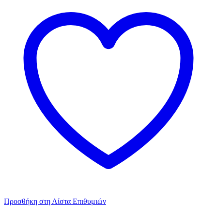
για
πάρτυ
10τεμ.
ποσότητα
Προσθήκη στη Λίστα Επιθυμιών