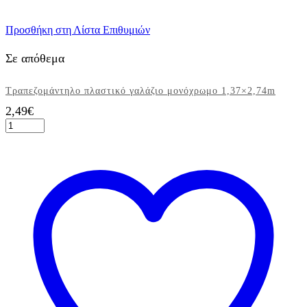
Προσθήκη στη Λίστα Επιθυμιών
Σε απόθεμα
Τραπεζομάντηλο πλαστικό γαλάζιο μονόχρωμο 1,37×2,74m
2,49
€
Τραπεζομάντηλο
πλαστικό
γαλάζιο
μονόχρωμο
1,37x2,74m
ποσότητα