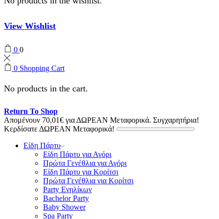
No products in the wishlist.
View Wishlist
0
0
0
Shopping Cart
No products in the cart.
Return To Shop
Απομένουν
70,01
€
για ΔΩΡΕΑΝ Μεταφορικά.
Συγχαρητήρια!
Κερδίσατε ΔΩΡΕΑΝ Μεταφορικά!
Είδη Πάρτυ
Είδη Πάρτυ για Αγόρι
Πρώτα Γενέθλια για Αγόρι
Είδη Πάρτυ για Κορίτσι
Πρώτα Γενέθλια για Κορίτσι
Party Ενηλίκων
Bachelor Party
Baby Shower
Spa Party