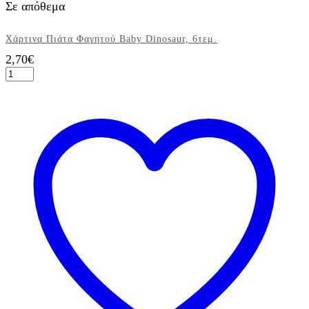
Σε απόθεμα
Χάρτινα Πιάτα Φαγητού Baby Dinosaur, 6τεμ.
2,70
€
Χάρτινα
Πιάτα
Φαγητού
Baby
Dinosaur,
6τεμ.
ποσότητα