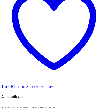
εκ.
ποσότητα
Προσθήκη στη Λίστα Επιθυμιών
Σε απόθεμα
Κερί Νο 3 Μεταλλικό Μπλε, 8 εκ.