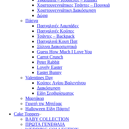
Χριστουγεννιάτικες Τσάντες – Πουγκιά
Χριστουγεννιάτικη Διακόσμηση
Δώρα
Πάσχα
Πασχαλινές Λαμπάδες
Πασχαλινές Κούπες
Τσάντες – Backpack
Πασχαλινά Κουπ Πατ
Ξύλινα Διακοσμητικά
Guess How Much I Love You
Carrot Crunch
Peter Rabbit
Lovely Easter
Easter Bunny
Valentines Day
Κούπες Aγίου Βαλεντίνου
Διακόσμηση
Είδη Σερβιρίσματος
Μαρτάκια
Γιορτή της Μητέρας
Halloween Είδη Πάρτυ!
Cake Toppers
BABY COLLECTION
ΠΡΩΤΑ ΓΕΝΕΘΛΙΑ