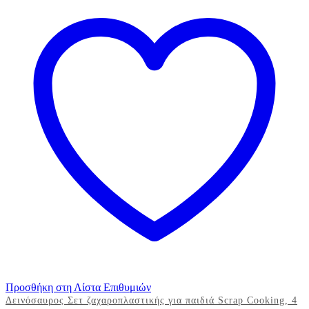
152εκ.
ποσότητα
Προσθήκη στη Λίστα Επιθυμιών
Δεινόσαυρος Σετ ζαχαροπλαστικής για παιδιά Scrap Cooking, 4