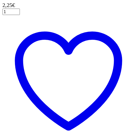
2,25
€
Κερί
Νο
8
Μεταλλικό
Μπλε,
8
εκ.
ποσότητα