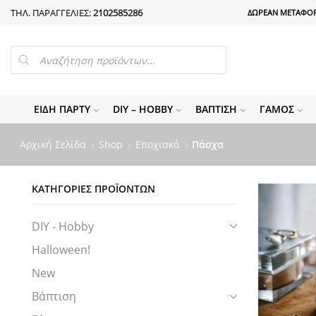
ΤΗΛ. ΠΑΡΑΓΓΕΛΙΕΣ:
2102585286
ΔΩΡΕΑΝ ΜΕΤΑΦΟΡ
PRODUCTS
SEARCH
ΕΊΔΗ ΠΆΡΤΥ
DIY – HOBBY
ΒΆΠΤΙΣΗ
ΓΆΜΟΣ
Αρχική Σελίδα
Shop
Εποχιακά
Πάσχα
ΚΑΤΗΓΟΡΊΕΣ ΠΡΟΪΌΝΤΩΝ
DIY - Hobby
Halloween!
New
Βάπτιση