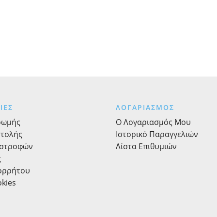
ΙΕΣ
ΛΟΓΑΡΙΑΣΜΟΣ
ρωμής
Ο Λογαριασμός Μου
στολής
Ιστορικό Παραγγελιών
ιστροφών
Λίστα Επιθυμιών
ς
πορρήτου
okies