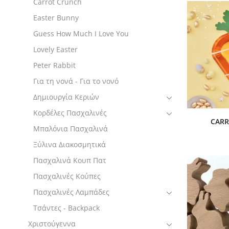
Carrot Crunch
Easter Bunny
Guess How Much I Love You
Lovely Easter
Peter Rabbit
Για τη νονά - Για το νονό
Δημιουργία Κεριών
Κορδέλες Πασχαλινές
CAR
Μπαλόνια Πασχαλινά
Ξύλινα Διακοσμητικά
Πασχαλινά Κουπ Πατ
Πασχαλινές Κούπες
Πασχαλινές Λαμπάδες
Τσάντες - Backpack
Χριστούγεννα