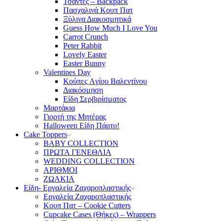
Τσάντες – Backpack
Πασχαλινά Κουπ Πατ
Ξύλινα Διακοσμητικά
Guess How Much I Love You
Carrot Crunch
Peter Rabbit
Lovely Easter
Easter Bunny
Valentines Day
Κούπες Aγίου Βαλεντίνου
Διακόσμηση
Είδη Σερβιρίσματος
Μαρτάκια
Γιορτή της Μητέρας
Halloween Είδη Πάρτυ!
Cake Toppers
BABY COLLECTION
ΠΡΩΤΑ ΓΕΝΕΘΛΙΑ
WEDDING COLLECTION
ΑΡΙΘΜΟΙ
ΖΩΑΚΙΑ
Είδη- Εργαλεία Ζαχαροπλαστικής
Εργαλεία Ζαχαροπλαστικής
Κουπ Πατ – Cookie Cutters
Cupcake Cases (Θήκες) – Wrappers