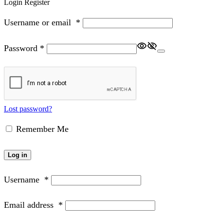
Login
Register
Username or email
*
Password
*
Lost password?
Remember Me
Log in
Username
*
Email address
*