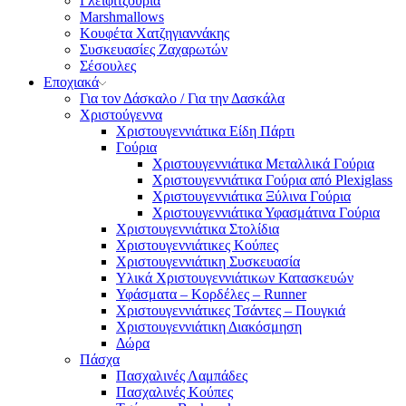
Γλειφιτζούρια
Marshmallows
Κουφέτα Χατζηγιαννάκης
Συσκευασίες Ζαχαρωτών
Σέσουλες
Εποχιακά
Για τον Δάσκαλο / Για την Δασκάλα
Χριστούγεννα
Χριστουγεννιάτικα Είδη Πάρτι
Γούρια
Χριστουγεννιάτικα Μεταλλικά Γούρια
Χριστουγεννιάτικα Γούρια από Plexiglass
Χριστουγεννιάτικα Ξύλινα Γούρια
Χριστουγεννιάτικα Υφασμάτινα Γούρια
Χριστουγεννιάτικα Στολίδια
Χριστουγεννιάτικες Κούπες
Χριστουγεννιάτικη Συσκευασία
Υλικά Χριστουγεννιάτικων Κατασκευών
Υφάσματα – Κορδέλες – Runner
Χριστουγεννιάτικες Τσάντες – Πουγκιά
Χριστουγεννιάτικη Διακόσμηση
Δώρα
Πάσχα
Πασχαλινές Λαμπάδες
Πασχαλινές Κούπες