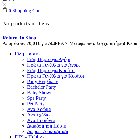
0
Shopping Cart
No products in the cart.
Return To Shop
Απομένουν
70,01
€
για ΔΩΡΕΑΝ Μεταφορικά.
Συγχαρητήρια! Κερ
Είδη Πάρτυ
Είδη Πάρτυ για Αγόρι
Πρώτα Γενέθλια για Αγόρι
Είδη Πάρτυ για Κορίτσι
Πρώτα Γενέθλια για Κορίτσι
Party Ενηλίκων
Bachelor Party
Baby Shower
Spa Party
Pet Party
Άνα Χρώμα
Ανά Σχέδιο
Ανά Προϊόντα
Διακόσμηση Πάρτυ
Δώρα – Διακόσμηση
DIY – Hobby