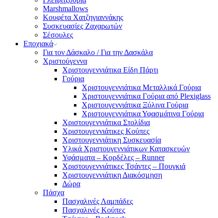
Marshmallows
Κουφέτα Χατζηγιαννάκης
Συσκευασίες Ζαχαρωτών
Σέσουλες
Εποχιακά
Για τον Δάσκαλο / Για την Δασκάλα
Χριστούγεννα
Χριστουγεννιάτικα Είδη Πάρτι
Γούρια
Χριστουγεννιάτικα Μεταλλικά Γούρια
Χριστουγεννιάτικα Γούρια από Plexiglass
Χριστουγεννιάτικα Ξύλινα Γούρια
Χριστουγεννιάτικα Υφασμάτινα Γούρια
Χριστουγεννιάτικα Στολίδια
Χριστουγεννιάτικες Κούπες
Χριστουγεννιάτικη Συσκευασία
Υλικά Χριστουγεννιάτικων Κατασκευών
Υφάσματα – Κορδέλες – Runner
Χριστουγεννιάτικες Τσάντες – Πουγκιά
Χριστουγεννιάτικη Διακόσμηση
Δώρα
Πάσχα
Πασχαλινές Λαμπάδες
Πασχαλινές Κούπες