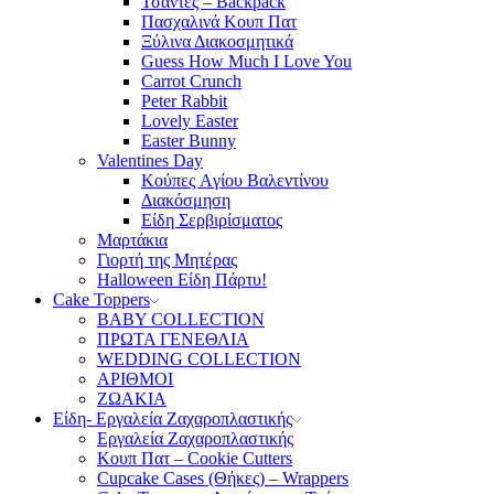
Τσάντες – Backpack
Πασχαλινά Κουπ Πατ
Ξύλινα Διακοσμητικά
Guess How Much I Love You
Carrot Crunch
Peter Rabbit
Lovely Easter
Easter Bunny
Valentines Day
Κούπες Aγίου Βαλεντίνου
Διακόσμηση
Είδη Σερβιρίσματος
Μαρτάκια
Γιορτή της Μητέρας
Halloween Είδη Πάρτυ!
Cake Toppers
BABY COLLECTION
ΠΡΩΤΑ ΓΕΝΕΘΛΙΑ
WEDDING COLLECTION
ΑΡΙΘΜΟΙ
ΖΩΑΚΙΑ
Είδη- Εργαλεία Ζαχαροπλαστικής
Εργαλεία Ζαχαροπλαστικής
Κουπ Πατ – Cookie Cutters
Cupcake Cases (Θήκες) – Wrappers