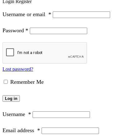
Login
Register
Username or email
*
Password
*
Lost password?
Remember Me
Log in
Username
*
Email address
*