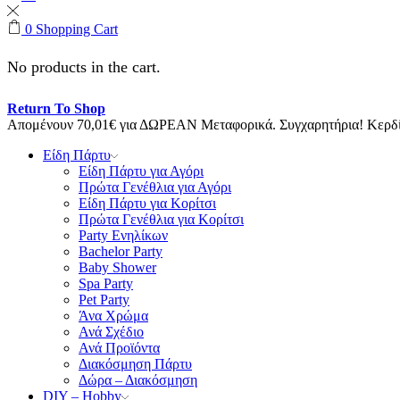
0
Shopping Cart
No products in the cart.
Return To Shop
Απομένουν
70,01
€
για ΔΩΡΕΑΝ Μεταφορικά.
Συγχαρητήρια! Κερ
Είδη Πάρτυ
Είδη Πάρτυ για Αγόρι
Πρώτα Γενέθλια για Αγόρι
Είδη Πάρτυ για Κορίτσι
Πρώτα Γενέθλια για Κορίτσι
Party Ενηλίκων
Bachelor Party
Baby Shower
Spa Party
Pet Party
Άνα Χρώμα
Ανά Σχέδιο
Ανά Προϊόντα
Διακόσμηση Πάρτυ
Δώρα – Διακόσμηση
DIY – Hobby