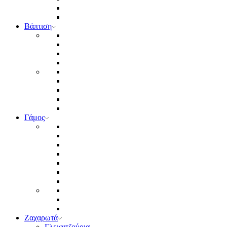
Βάπτιση
Γάμος
Ζαχαρωτά
Γλειφιτζούρια