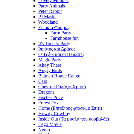
Lovely Minions
Party Animals
Peter Rabbit
PJ Masks
Woodland
Ζωάκια Φάρμας
Farm Party
Farmhouse fun
It's Time to Party
Ιππότης και Δράκος
Ο Τζέικ και οι Πειρατές
Magic Party
Ahoy There
Angry Birds
Batman Rogue Range
Cars
Chevron Γαλάζιο Χρυσό
Dragons
Fischer Price
Forest Fox
Home (Επιτέλους φτάσαμε Σπίτι)
Howdy Cowboy
Inside Out (Τα μυαλά που κουβαλάς)
Lego Movie
Nemo