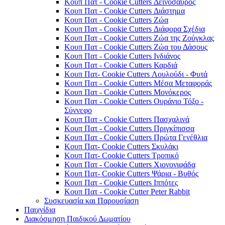
Κουπ Πατ - Cookie Cutters Δεινόσαυρος
Κουπ Πατ - Cookie Cutters Διάστημα
Κουπ Πατ - Cookie Cutters Ζώα
Κουπ Πατ - Cookie Cutters Διάφορα Σχέδια
Κουπ Πατ - Cookie Cutters Ζώα της Ζούγκλας
Κουπ Πατ - Cookie Cutters Ζώα του Δάσους
Κουπ Πατ - Cookie Cutters Ινδιάνος
Κουπ Πατ - Cookie Cutters Καρδιά
Κουπ Πατ- Cookie Cutters Λουλούδι - Φυτά
Κουπ Πατ - Cookie Cutters Μέσα Μεταφοράς
Κουπ Πατ - Cookie Cutters Μονόκερος
Κουπ Πατ - Cookie Cutters Ουράνιο Τόξο -
Σύννεφο
Κουπ Πατ - Cookie Cutters Πασχαλινά
Κουπ Πατ - Cookie Cutters Πριγκίπισσα
Κουπ Πατ - Cookie Cutters Πρώτα Γενέθλια
Κουπ Πατ- Cookie Cutters Σκυλάκι
Κουπ Πατ- Cookie Cutters Τροπικό
Κουπ Πατ - Cookie Cutters Χιονονιφάδα
Κουπ Πατ- Cookie Cutters Ψάρια - Βυθός
Κουπ Πατ - Cookie Cutters Ιππότες
Κουπ Πατ - Cookie Cutter Peter Rabbit
Συσκευασία και Παρουσίαση
Παιχνίδια
Διακόσμηση Παιδικού Δωματίου