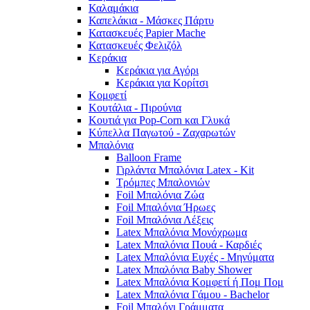
Καλαμάκια
Καπελάκια - Μάσκες Πάρτυ
Κατασκευές Papier Mache
Κατασκευές Φελιζόλ
Κεράκια
Κεράκια για Αγόρι
Κεράκια για Κορίτσι
Κομφετί
Κουτάλια - Πιρούνια
Κουτιά για Pop-Corn και Γλυκά
Κύπελλα Παγωτού - Ζαχαρωτών
Μπαλόνια
Balloon Frame
Γιρλάντα Μπαλόνια Latex - Kit
Τρόμπες Μπαλονιών
Foil Μπαλόνια Ζώα
Foil Μπαλόνια Ήρωες
Foil Μπαλόνια Λέξεις
Latex Μπαλόνια Μονόχρωμα
Latex Μπαλόνια Πουά - Καρδιές
Latex Μπαλόνια Ευχές - Μηνύματα
Latex Μπαλόνια Baby Shower
Latex Μπαλόνια Κομφετί ή Πομ Πομ
Latex Μπαλόνια Γάμου - Bachelor
Foil Μπαλόνι Γράμματα