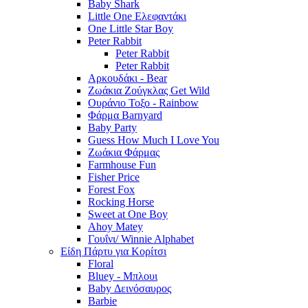
Baby Shark
Little One Ελεφαντάκι
One Little Star Boy
Peter Rabbit
Peter Rabbit
Peter Rabbit
Αρκουδάκι - Bear
Ζωάκια Ζούγκλας Get Wild
Ουράνιο Τοξο - Rainbow
Φάρμα Barnyard
Baby Party
Guess How Much I Love You
Ζωάκια Φάρμας
Farmhouse Fun
Fisher Price
Forest Fox
Rocking Horse
Sweet at One Boy
Ahoy Matey
Γουΐνι/ Winnie Alphabet
Είδη Πάρτυ για Κορίτσι
Floral
Bluey - Μπλουι
Baby Δεινόσαυρος
Barbie