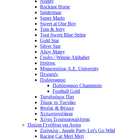
Noddy
Rocking Horse
Spiderman
Super Mario
Sweet at One Boy
Tom & Jerry
Toot Sweet Blue Stripe
Gold Star
Silver Star
Ahoy Matey
Γουΐνι / Winnie Alphabet
Ιππότης
Μπαμπούλας Α.Ε. University
Πειρατές
Ποδόσφαιρο
Ποδόσφαιρο Champions
Football Gold
Ταχυδρόμος Πατ
Τόμας το Τρενάκι
Φινέας & Φέρμπ
Χελωνονιτζάκια
Χένρι Τερατοαγκαλίτσας
Πρώτα Γενέθλια για Αγόρι
Ζούγκλα - Jungle Party Let's Go Wild
Racing Car Meri Meri