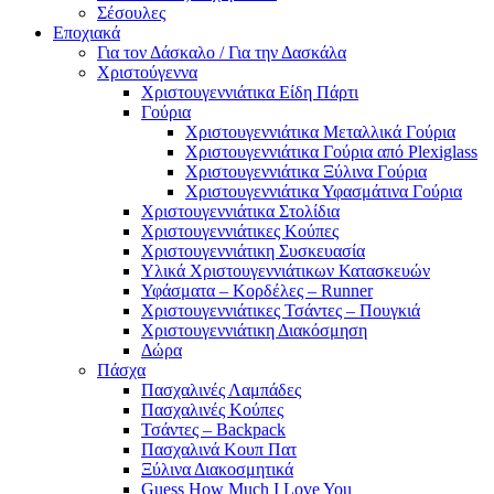
Σέσουλες
Εποχιακά
Για τον Δάσκαλο / Για την Δασκάλα
Χριστούγεννα
Χριστουγεννιάτικα Είδη Πάρτι
Γούρια
Χριστουγεννιάτικα Μεταλλικά Γούρια
Χριστουγεννιάτικα Γούρια από Plexiglass
Χριστουγεννιάτικα Ξύλινα Γούρια
Χριστουγεννιάτικα Υφασμάτινα Γούρια
Χριστουγεννιάτικα Στολίδια
Χριστουγεννιάτικες Κούπες
Χριστουγεννιάτικη Συσκευασία
Υλικά Χριστουγεννιάτικων Κατασκευών
Υφάσματα – Κορδέλες – Runner
Χριστουγεννιάτικες Τσάντες – Πουγκιά
Χριστουγεννιάτικη Διακόσμηση
Δώρα
Πάσχα
Πασχαλινές Λαμπάδες
Πασχαλινές Κούπες
Τσάντες – Backpack
Πασχαλινά Κουπ Πατ
Ξύλινα Διακοσμητικά
Guess How Much I Love You