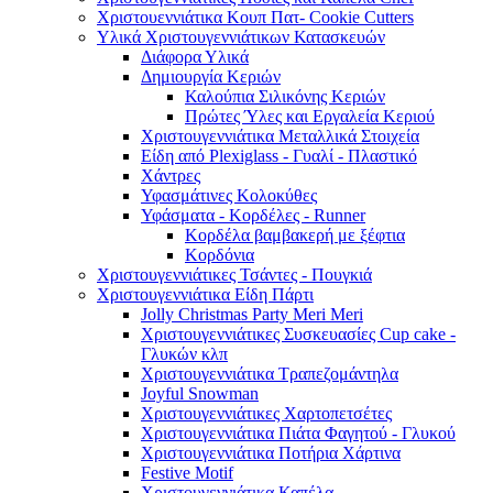
Χριστουεννιάτικα Κουπ Πατ- Cookie Cutters
Υλικά Χριστουγεννιάτικων Κατασκευών
Διάφορα Υλικά
Δημιουργία Κεριών
Καλούπια Σιλικόνης Κεριών
Πρώτες Ύλες και Εργαλεία Κεριού
Χριστουγεννιάτικα Μεταλλικά Στοιχεία
Είδη από Plexiglass - Γυαλί - Πλαστικό
Χάντρες
Υφασμάτινες Κολοκύθες
Υφάσματα - Κορδέλες - Runner
Κορδέλα βαμβακερή με ξέφτια
Κορδόνια
Χριστουγεννιάτικες Τσάντες - Πουγκιά
Χριστουγεννιάτικα Είδη Πάρτι
Jolly Christmas Party Meri Meri
Χριστουγεννιάτικες Συσκευασίες Cup cake -
Γλυκών κλπ
Χριστουγεννιάτικα Τραπεζομάντηλα
Joyful Snowman
Χριστουγεννιάτικες Χαρτοπετσέτες
Χριστουγεννιάτικα Πιάτα Φαγητού - Γλυκού
Χριστουγεννιάτικα Ποτήρια Χάρτινα
Festive Motif
Χριστουγεννιάτικα Καπέλα