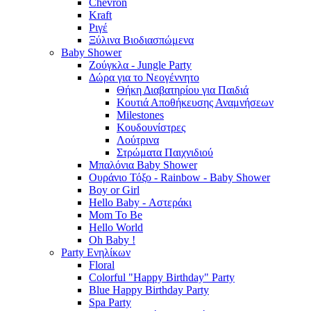
Chevron
Kraft
Ριγέ
Ξύλινα Βιοδιασπώμενα
Baby Shower
Ζούγκλα - Jungle Party
Δώρα για το Νεογέννητο
Θήκη Διαβατηρίου για Παιδιά
Κουτιά Αποθήκευσης Αναμνήσεων
Milestones
Κουδουνίστρες
Λούτρινα
Στρώματα Παιχνιδιού
Μπαλόνια Baby Shower
Ουράνιο Τόξο - Rainbow - Baby Shower
Boy or Girl
Hello Baby - Αστεράκι
Mom To Be
Hello World
Oh Baby !
Party Ενηλίκων
Floral
Colorful "Happy Birthday" Party
Blue Happy Birthday Party
Spa Party