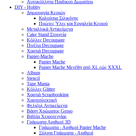
Αυτοκόλλητα Παιδικού Δωματίου
DIY - Hobby
Δημιουργία Κεριών
Καλούπια Σιλικόνης
Πρώτες Ύλες και Εργαλεία Κεριού
Μεταλλικά Αντικείμενα
Cake Stand Στοιχεία
Κόλλες Decoupage
Πινέλα Decoupage
Χαρτιά Decoupage
Papier-Mache
Papier Mache
Papier Mache Μεγέθη από XL εώς XXXL
Album
Stencil
Tape Mania
Κόλλες Glitter
Χαρτιά Scrapbooking
Χαρτοπλεκτική
Φελιζολ Αντικείμενα
Βάση Χρώματος Gesso
Βιβλία Χειροτεχνίας
Γράμματα Αριθμοί 3D
Γράμματα - Αριθμοί Papier Mache
Ξύλινα Γράμματα - Αριθμοί