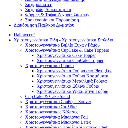
Ζαχαρόπαστες
Ζαχαρώδη Διακοσμητικά
Φόρμες & Ταψιά Ζαχαροπλαστικής
Συσκευασία και Παρουσίαση
Διακόσμηση Παιδικού Δωματίου
Halloween!
Χριστουγεννιάτικα Είδη - Χριστουγεννιάτικα Στολίδια
Χριστουγεννιάτικο Βιβλίο Ευχών Γάμου
Χριστουγεννιάτικα CupCake & Cake Toppers
Χριστουγεννιάτικα Cake Topper
Χριστουγεννιάτικα CupCake Topper
Χριστουγεννιάτικα Γούρια
Χριστουγεννιάτικα Γούρια από Plexiglass
Χριστουγεννιάτικα Γούρια Κοσμήματα
Χριστουγεννιάτικα Μεταλλικά Γούρια
Χριστουγεννιάτικα Ξύλινα Γούρια
Χριστουγεννιάτικα Υφασμάτινα Γούρια
Cup Cake & Cake Stand
Χριστουγεννιάτικα Σουβέρ - Souver
Χριστουγεννιάτικα Στολίδια
Χριστουγεννιάτικες Κάλτσες
Χριστουγεννιάτικα Μπαλόνια Foil
Χριστουγεννιάτικα Μπαλόνια Latex
Χριστουγεννιάτικες Ποδιές και Καπέλα Chef