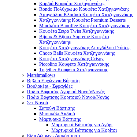
Καρδιά Κουφέτα Χατζηγιαννάκης
Rondo Πολύχρωμο Κουφέτα Χατζηγιαννάκης
Αμυγδάλου Κλασικά Κουφέτα Χατζηγιαννάκης
Χατζηγιαννάκης Κουφέτα Premium Desserts
Μπισκότο Banoffee Κουφέτα Χατζηγιαννάκης
Κουφέτα Σειρά Twist Χατζηγιαννάκης
Bijoux & Bijoux Supreme Κουφέτα
Χατζηγιαννάκηs
Κουφέτα Χατζηγιαννάκης Αμυγδάλου Γεύσεις
Choco Balls Κουφέτα Χατζηγιαννάκης
Κουφέτα Χατζηγιαννάκης Crispy
Piccolino Κουφέτα Χατζηγιαννάκης
Together Κουφέτα Χατζηγιαννάκης
Marshmallows
Βιβλία Ευχών για Βάφτιση
Βουλοκέρι - Σφραγίδες
Ποδιά Βάφτισης Αγοριού Νονού/Νονάς
Ποδιά Βάφτισης Κοριτσιού Νονού/Νονάς
Σετ Νονού
Σαπούνι Βάπτισης
Μπουκάλι Λαδιού
Μαρτυρικά Βάπτισης
Μαρτυρικά Βάπτισης για Αγόρι
Μαρτυρικά Βάπτισης για Κορίτσι
Είδη Δώρων - Διακόσμηση