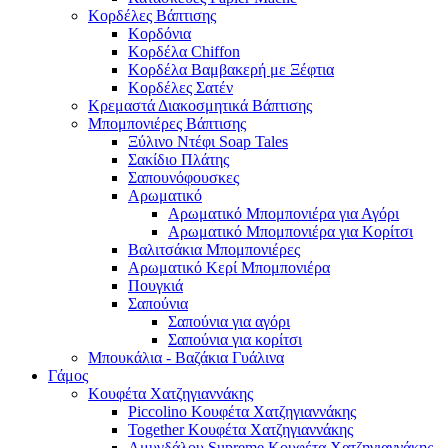
Κορδέλες Βάπτισης
Κορδόνια
Κορδέλα Chiffon
Κορδέλα Βαμβακερή με Ξέφτια
Κορδέλες Σατέν
Κρεμαστά Διακοσμητικά Βάπτισης
Μπομπονιέρες Βάπτισης
Ξύλινο Ντέφι Soap Tales
Σακίδιο Πλάτης
Σαπουνόφουσκες
Αρωματικό
Αρωματικό Μπομπονιέρα για Αγόρι
Αρωματικό Μπομπονιέρα για Κορίτσι
Βαλιτσάκια Μπομπονιέρες
Αρωματικό Κερί Μπομπονιέρα
Πουγκιά
Σαπούνια
Σαπούνια για αγόρι
Σαπούνια για κορίτσι
Μπουκάλια - Βαζάκια Γυάλινα
Γάμος
Κουφέτα Χατζηγιαννάκης
Piccolino Κουφέτα Χατζηγιαννάκης
Together Κουφέτα Χατζηγιαννάκης
Αμυγδάλου Supreme Κουφέτα Χατζηγιαννάκης