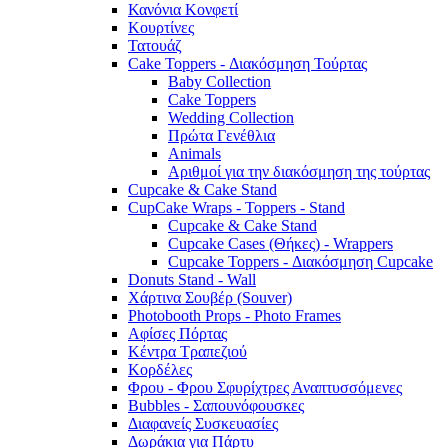
Κανόνια Κονφετί
Κουρτίνες
Τατουάζ
Cake Toppers - Διακόσμηση Τούρτας
Baby Collection
Cake Toppers
Wedding Collection
Πρώτα Γενέθλια
Animals
Αριθμοί για την διακόσμηση της τούρτας
Cupcake & Cake Stand
CupCake Wraps - Toppers - Stand
Cupcake & Cake Stand
Cupcake Cases (Θήκες) - Wrappers
Cupcake Toppers - Διακόσμηση Cupcake
Donuts Stand - Wall
Χάρτινα Σουβέρ (Souver)
Photobooth Props - Photo Frames
Αφίσες Πόρτας
Κέντρα Τραπεζιού
Κορδέλες
Φρου - Φρου Σφυρίχτρες Αναπτυσσόμενες
Bubbles - Σαπουνόφουσκες
Διαφανείς Συσκευασίες
Δωράκια για Πάρτυ