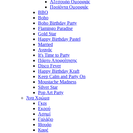
Αξεσουάρ Ομορφιάς
Προϊόντα Ομορφιάς
BBQ
Boho
Boho Birthday Party
Flamingo Paradise
Gold Star
Happy Birthday Pastel
Married
Ανανάς
It's Time to Party
Πάρτυ Αποφοίτησης
Disco Fever
Happy Birthday Kraft
Keep Calm and Party On
Moustache Madness
Silver Star
Pop Art Party
Άνα Χρώμα
Γκρι
Εκρού
Ασημί
Γαλάζιο
Ιβουάρ
Καφέ