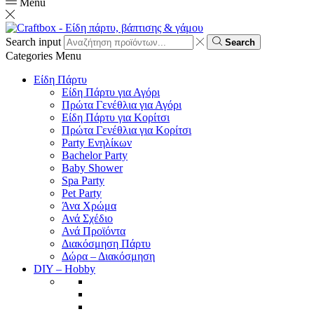
Menu
Search input
Search
Categories
Menu
Είδη Πάρτυ
Είδη Πάρτυ για Αγόρι
Πρώτα Γενέθλια για Αγόρι
Είδη Πάρτυ για Κορίτσι
Πρώτα Γενέθλια για Κορίτσι
Party Ενηλίκων
Bachelor Party
Baby Shower
Spa Party
Pet Party
Άνα Χρώμα
Ανά Σχέδιο
Ανά Προϊόντα
Διακόσμηση Πάρτυ
Δώρα – Διακόσμηση
DIY – Hobby