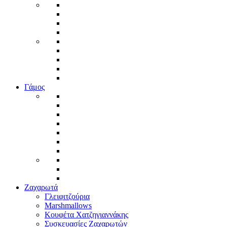
Γάμος
Ζαχαρωτά
Γλειφιτζούρια
Marshmallows
Κουφέτα Χατζηγιαννάκης
Συσκευασίες Ζαχαρωτών