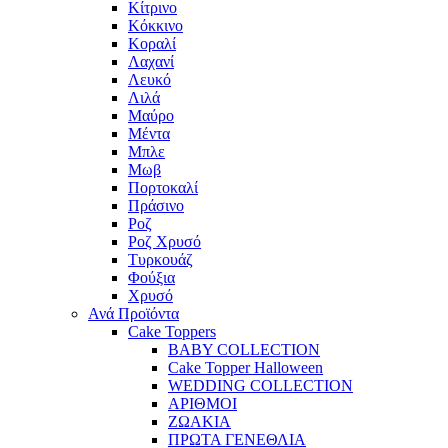
Κίτρινο
Κόκκινο
Κοραλί
Λαχανί
Λευκό
Λιλά
Μαύρο
Μέντα
Μπλε
Μωβ
Πορτοκαλί
Πράσινο
Ροζ
Ροζ Χρυσό
Τυρκουάζ
Φούξια
Χρυσό
Ανά Προϊόντα
Cake Toppers
BABY COLLECTION
Cake Topper Halloween
WEDDING COLLECTION
ΑΡΙΘΜΟΙ
ΖΩΑΚΙΑ
ΠΡΩΤΑ ΓΕΝΕΘΛΙΑ