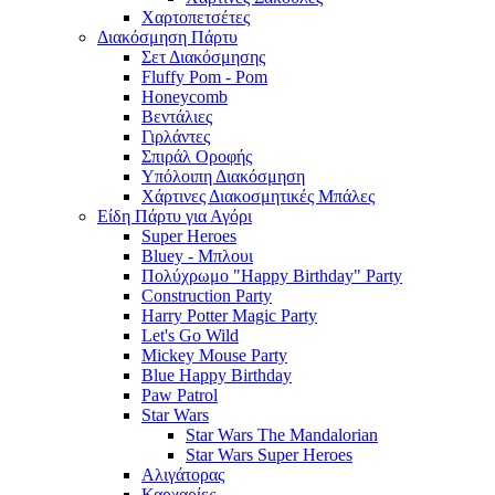
Χαρτοπετσέτες
Διακόσμηση Πάρτυ
Σετ Διακόσμησης
Fluffy Pom - Pom
Honeycomb
Βεντάλιες
Γιρλάντες
Σπιράλ Οροφής
Υπόλοιπη Διακόσμηση
Χάρτινες Διακοσμητικές Μπάλες
Είδη Πάρτυ για Αγόρι
Super Heroes
Bluey - Μπλουι
Πολύχρωμο "Happy Birthday" Party
Construction Party
Harry Potter Magic Party
Let's Go Wild
Mickey Mouse Party
Blue Happy Birthday
Paw Patrol
Star Wars
Star Wars The Mandalorian
Star Wars Super Heroes
Αλιγάτορας
Καρχαρίες