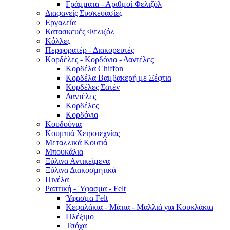
Γράμματα - Αριθμοί Φελιζόλ
Διαφανείς Συσκευασίες
Εργαλεία
Κατασκευές Φελιζόλ
Κόλλες
Περφορατέρ - Διακορευτές
Κορδέλες - Κορδόνια - Δαντέλες
Κορδέλα Chiffon
Κορδέλα Βαμβακερή με Ξέφτια
Κορδέλες Σατέν
Δαντέλες
Κορδέλες
Κορδόνια
Κουδούνια
Κουμπιά Χειροτεχνίας
Μεταλλικά Κουτιά
Μπουκάλια
Ξύλινα Αντικείμενα
Ξύλινα Διακοσμητικά
Πινέλα
Ραπτική - 'Υφασμα - Felt
Ύφασμα Felt
Κεφαλάκια - Μάτια - Μαλλιά για Κουκλάκια
Πλέξιμο
Τσόχα