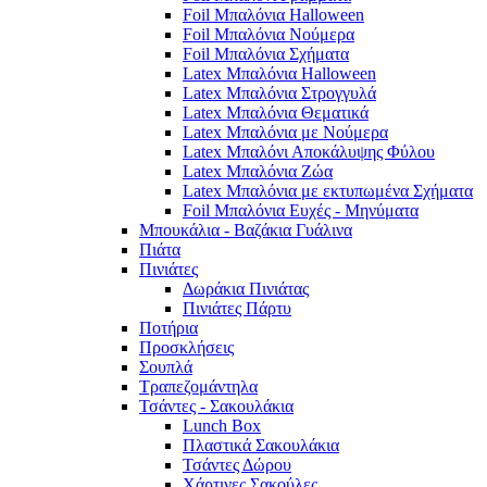
Foil Μπαλόνια Halloween
Foil Μπαλόνια Νούμερα
Foil Μπαλόνια Σχήματα
Latex Μπαλόνια Halloween
Latex Μπαλόνια Στρογγυλά
Latex Μπαλόνια Θεματικά
Latex Μπαλόνια με Νούμερα
Latex Μπαλόνι Αποκάλυψης Φύλου
Latex Μπαλόνια Ζώα
Latex Μπαλόνια με εκτυπωμένα Σχήματα
Foil Μπαλόνια Ευχές - Μηνύματα
Μπουκάλια - Βαζάκια Γυάλινα
Πιάτα
Πινιάτες
Δωράκια Πινιάτας
Πινιάτες Πάρτυ
Ποτήρια
Προσκλήσεις
Σουπλά
Τραπεζομάντηλα
Τσάντες - Σακουλάκια
Lunch Box
Πλαστικά Σακουλάκια
Τσάντες Δώρου
Χάρτινες Σακούλες