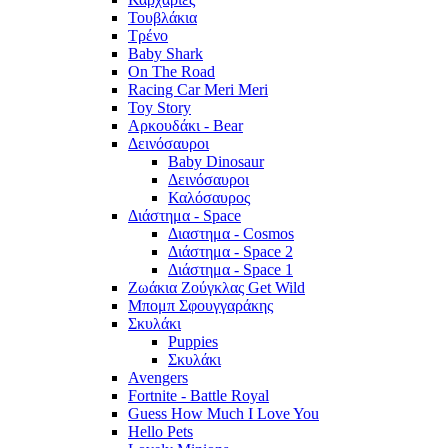
Τουβλάκια
Τρένο
Baby Shark
On The Road
Racing Car Meri Meri
Toy Story
Αρκουδάκι - Bear
Δεινόσαυροι
Baby Dinosaur
Δεινόσαυροι
Καλόσαυρος
Διάστημα - Space
Διαστημα - Cosmos
Διάστημα - Space 2
Διάστημα - Space 1
Ζωάκια Ζούγκλας Get Wild
Μπομπ Σφουγγαράκης
Σκυλάκι
Puppies
Σκυλάκι
Avengers
Fortnite - Battle Royal
Guess How Much I Love You
Hello Pets