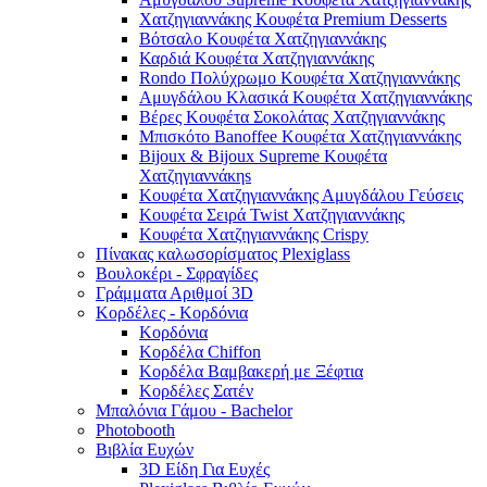
Χατζηγιαννάκης Κουφέτα Premium Desserts
Βότσαλο Κουφέτα Χατζηγιαννάκης
Καρδιά Κουφέτα Χατζηγιαννάκης
Rondo Πολύχρωμο Κουφέτα Χατζηγιαννάκης
Αμυγδάλου Κλασικά Κουφέτα Χατζηγιαννάκης
Βέρες Κουφέτα Σοκολάτας Χατζηγιαννάκης
Μπισκότο Banoffee Κουφέτα Χατζηγιαννάκης
Bijoux & Bijoux Supreme Κουφέτα
Χατζηγιαννάκηs
Κουφέτα Χατζηγιαννάκης Αμυγδάλου Γεύσεις
Κουφέτα Σειρά Twist Χατζηγιαννάκης
Κουφέτα Χατζηγιαννάκης Crispy
Πίνακας καλωσορίσματος Plexiglass
Βουλοκέρι - Σφραγίδες
Γράμματα Αριθμοί 3D
Κορδέλες - Κορδόνια
Κορδόνια
Κορδέλα Chiffon
Κορδέλα Βαμβακερή με Ξέφτια
Κορδέλες Σατέν
Μπαλόνια Γάμου - Bachelor
Photobooth
Βιβλία Ευχών
3D Είδη Για Ευχές