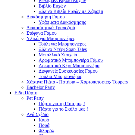
Plexiglass Βιβλίο Ευχών
Βιβλίο Ευχών
Ξύλινα Βιβλία Ευχών με Χάραξη
Διακόσμηση Γάμου
Υφάσματα Διακόσμησης
Διακοσμητικά Τραπεζιού
Στέφανα Γάμου
Υλικά για Μπομπονιέρες
Τούλι για Μπομπονιέρες
Ξύλινο Ντέφι Soap Tales
Μεταλλικά Στοιχεία
Αρωματικό Μπομπονιέρα Γάμου
Αρωματικό Κέρι Μπομπονιέρα
Διαφανείς Συσκευασίες Γάμου
Τούλια Μπομπονιέρας
Χάρτινα Πιάτα - Ποτήρια – Χαρτοπετσέτες- Toppers
Bachelor Party
Είδη Πάρτυ
Pet Party
Πάρτυ για τη Γάτα μας !
Πάρτυ για το Σκύλο μας !
Ανά Σχέδιο
Καρό
Πουά
Φλοράλ