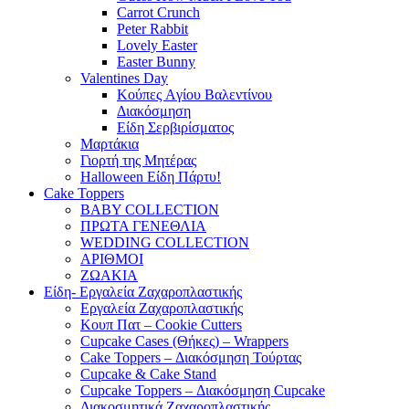
Carrot Crunch
Peter Rabbit
Lovely Easter
Easter Bunny
Valentines Day
Κούπες Aγίου Βαλεντίνου
Διακόσμηση
Είδη Σερβιρίσματος
Μαρτάκια
Γιορτή της Μητέρας
Halloween Είδη Πάρτυ!
Cake Toppers
BABY COLLECTION
ΠΡΩΤΑ ΓΕΝΕΘΛΙΑ
WEDDING COLLECTION
ΑΡΙΘΜΟΙ
ΖΩΑΚΙΑ
Είδη- Εργαλεία Ζαχαροπλαστικής
Εργαλεία Ζαχαροπλαστικής
Κουπ Πατ – Cookie Cutters
Cupcake Cases (Θήκες) – Wrappers
Cake Toppers – Διακόσμηση Τούρτας
Cupcake & Cake Stand
Cupcake Toppers – Διακόσμηση Cupcake
Διακοσμητικά Ζαχαροπλαστικής