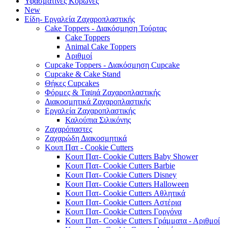
Υφασμάτινες Κορώνες
New
Είδη- Εργαλεία Ζαχαροπλαστικής
Cake Toppers - Διακόσμηση Τούρτας
Cake Toppers
Animal Cake Toppers
Αριθμοί
Cupcake Toppers - Διακόσμηση Cupcake
Cupcake & Cake Stand
Θήκες Cupcakes
Φόρμες & Ταψιά Ζαχαροπλαστικής
Διακοσμητικά Ζαχαροπλαστικής
Εργαλεία Ζαχαροπλαστικής
Καλούπια Σιλικόνης
Ζαχαρόπαστες
Ζαχαρώδη Διακοσμητικά
Κουπ Πατ - Cookie Cutters
Κουπ Πατ- Cookie Cutters Baby Shower
Κουπ Πατ- Cookie Cutters Barbie
Κουπ Πατ- Cookie Cutters Disney
Κουπ Πατ- Cookie Cutters Halloween
Κουπ Πατ- Cookie Cutters Αθλητικά
Κουπ Πατ- Cookie Cutters Αστέρια
Κουπ Πατ- Cookie Cutters Γοργόνα
Κουπ Πατ- Cookie Cutters Γράμματα - Αριθμοί