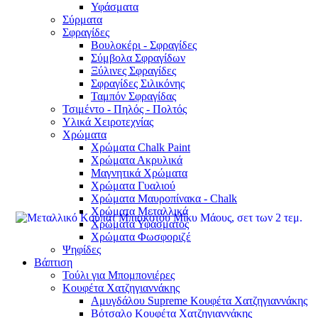
Υφάσματα
Σύρματα
Σφραγίδες
Βουλοκέρι - Σφραγίδες
Σύμβολα Σφραγίδων
Ξύλινες Σφραγίδες
Σφραγίδες Σιλικόνης
Ταμπόν Σφραγίδας
Τσιμέντο - Πηλός - Πολτός
Υλικά Χειροτεχνίας
Χρώματα
Χρώματα Chalk Paint
Χρώματα Ακρυλικά
Μαγνητικά Χρώματα
Χρώματα Γυαλιού
Χρώματα Μαυροπίνακα - Chalk
Χρώματα Μεταλλικά
Χρώματα Υφάσματος
Χρώματα Φωσφοριζέ
Ψηφίδες
Βάπτιση
Τούλι για Μπομπονιέρες
Κουφέτα Χατζηγιαννάκης
Αμυγδάλου Supreme Κουφέτα Χατζηγιαννάκης
Βότσαλο Κουφέτα Χατζηγιαννάκης