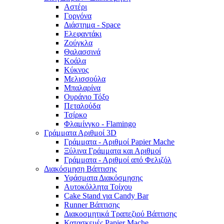
Αστέρι
Γοργόνα
Διάστημα - Space
Ελεφαντάκι
Ζούγκλα
Θαλασσινά
Κοάλα
Κύκνος
Μελισσούλα
Μπαλαρίνα
Ουράνιο Τόξο
Πεταλούδα
Τσίρκο
Φλαμίνγκο - Flamingo
Γράμματα Αριθμοί 3D
Γράμματα - Αριθμοί Papier Mache
Ξύλινα Γράμματα και Αριθμοί
Γράμματα - Αριθμοί από Φελιζόλ
Διακόσμηση Βάπτισης
Υφάσματα Διακόσμησης
Αυτοκόλλητα Τοίχου
Cake Stand για Candy Bar
Runner Βάπτισης
Διακοσμητικά Τραπεζιού Βάπτισης
Κατασκευές Papier Mache