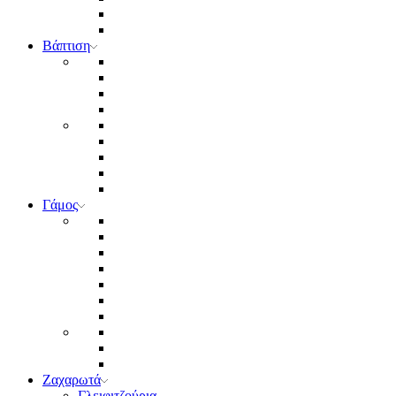
Βάπτιση
Γάμος
Ζαχαρωτά
Γλειφιτζούρια