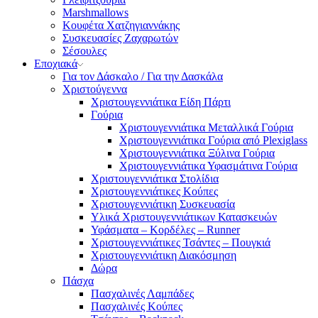
Marshmallows
Κουφέτα Χατζηγιαννάκης
Συσκευασίες Ζαχαρωτών
Σέσουλες
Εποχιακά
Για τον Δάσκαλο / Για την Δασκάλα
Χριστούγεννα
Χριστουγεννιάτικα Είδη Πάρτι
Γούρια
Χριστουγεννιάτικα Μεταλλικά Γούρια
Χριστουγεννιάτικα Γούρια από Plexiglass
Χριστουγεννιάτικα Ξύλινα Γούρια
Χριστουγεννιάτικα Υφασμάτινα Γούρια
Χριστουγεννιάτικα Στολίδια
Χριστουγεννιάτικες Κούπες
Χριστουγεννιάτικη Συσκευασία
Υλικά Χριστουγεννιάτικων Κατασκευών
Υφάσματα – Κορδέλες – Runner
Χριστουγεννιάτικες Τσάντες – Πουγκιά
Χριστουγεννιάτικη Διακόσμηση
Δώρα
Πάσχα
Πασχαλινές Λαμπάδες
Πασχαλινές Κούπες