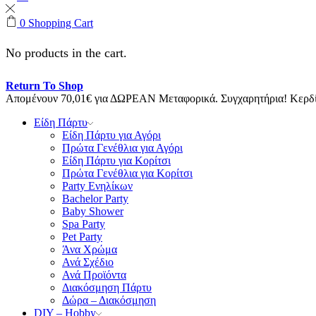
0
Shopping Cart
No products in the cart.
Return To Shop
Απομένουν
70,01
€
για ΔΩΡΕΑΝ Μεταφορικά.
Συγχαρητήρια! Κερ
Είδη Πάρτυ
Είδη Πάρτυ για Αγόρι
Πρώτα Γενέθλια για Αγόρι
Είδη Πάρτυ για Κορίτσι
Πρώτα Γενέθλια για Κορίτσι
Party Ενηλίκων
Bachelor Party
Baby Shower
Spa Party
Pet Party
Άνα Χρώμα
Ανά Σχέδιο
Ανά Προϊόντα
Διακόσμηση Πάρτυ
Δώρα – Διακόσμηση
DIY – Hobby