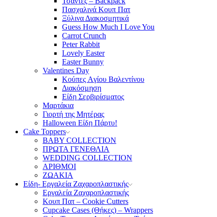
Τσάντες – Backpack
Πασχαλινά Κουπ Πατ
Ξύλινα Διακοσμητικά
Guess How Much I Love You
Carrot Crunch
Peter Rabbit
Lovely Easter
Easter Bunny
Valentines Day
Κούπες Aγίου Βαλεντίνου
Διακόσμηση
Είδη Σερβιρίσματος
Μαρτάκια
Γιορτή της Μητέρας
Halloween Είδη Πάρτυ!
Cake Toppers
BABY COLLECTION
ΠΡΩΤΑ ΓΕΝΕΘΛΙΑ
WEDDING COLLECTION
ΑΡΙΘΜΟΙ
ΖΩΑΚΙΑ
Είδη- Εργαλεία Ζαχαροπλαστικής
Εργαλεία Ζαχαροπλαστικής
Κουπ Πατ – Cookie Cutters
Cupcake Cases (Θήκες) – Wrappers