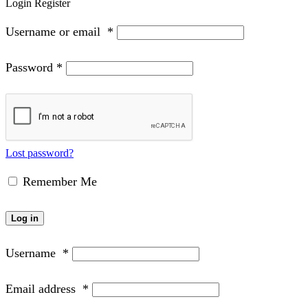
Login
Register
Username or email
*
Password
*
Lost password?
Remember Me
Log in
Username
*
Email address
*