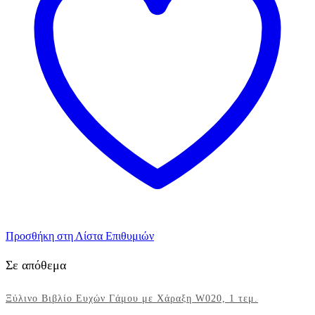
1
τεμ.
ποσότητα
Προσθήκη στη Λίστα Επιθυμιών
Σε απόθεμα
Ξύλινο Βιβλίο Ευχών Γάμου με Χάραξη W020, 1 τεμ.