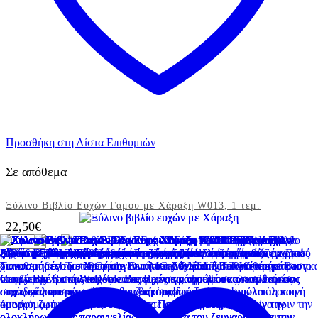
Προσθήκη στη Λίστα Επιθυμιών
Σε απόθεμα
Ξύλινο Βιβλίο Ευχών Γάμου με Χάραξη W013, 1 τεμ.
22,50
€
Ξύλινο
Βιβλίο
Ευχών
Γάμου
με
Χάραξη
W013,