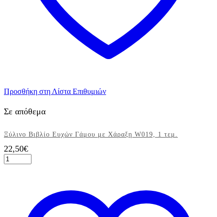
Προσθήκη στη Λίστα Επιθυμιών
Σε απόθεμα
Ξύλινο Βιβλίο Ευχών Γάμου με Χάραξη W019, 1 τεμ.
22,50
€
Ξύλινο
Βιβλίο
Ευχών
Γάμου
με
Χάραξη
W019,