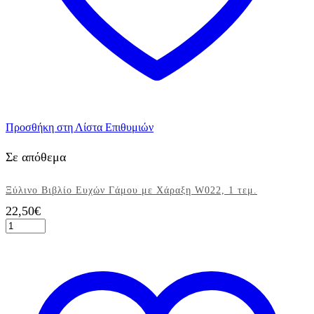
Προσθήκη στη Λίστα Επιθυμιών
Σε απόθεμα
Ξύλινο Βιβλίο Ευχών Γάμου με Χάραξη W022, 1 τεμ.
22,50
€
Ξύλινο
Βιβλίο
Ευχών
Γάμου
με
Χάραξη
W022,
1