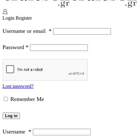
Login
Register
Username or email
*
Password
*
Lost password?
Remember Me
Log in
Username
*