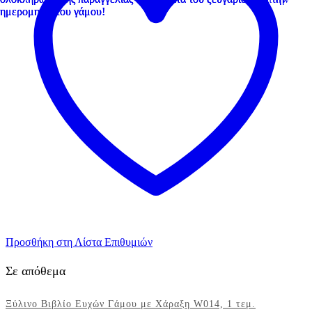
1
τεμ.
ποσότητα
Προσθήκη στη Λίστα Επιθυμιών
Σε απόθεμα
Ξύλινο Βιβλίο Ευχών Γάμου με Χάραξη W014, 1 τεμ.