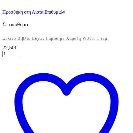
Προσθήκη στη Λίστα Επιθυμιών
Σε απόθεμα
Ξύλινο Βιβλίο Ευχών Γάμου με Χάραξη W018, 1 τεμ.
22,50
€
Ξύλινο
Βιβλίο
Ευχών
Γάμου
με
Χάραξη
W018,
1
τεμ.
ποσότητα