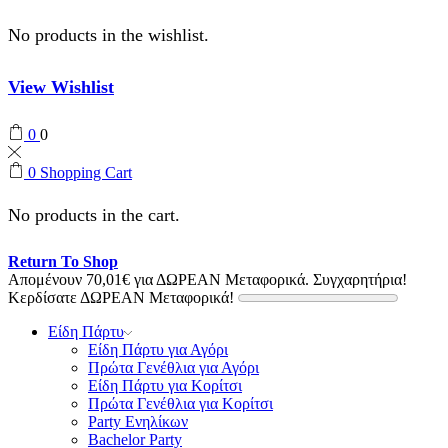
No products in the wishlist.
View Wishlist
0
0
0
Shopping Cart
No products in the cart.
Return To Shop
Απομένουν
70,01
€
για ΔΩΡΕΑΝ Μεταφορικά.
Συγχαρητήρια!
Κερδίσατε ΔΩΡΕΑΝ Μεταφορικά!
Είδη Πάρτυ
Είδη Πάρτυ για Αγόρι
Πρώτα Γενέθλια για Αγόρι
Είδη Πάρτυ για Κορίτσι
Πρώτα Γενέθλια για Κορίτσι
Party Ενηλίκων
Bachelor Party