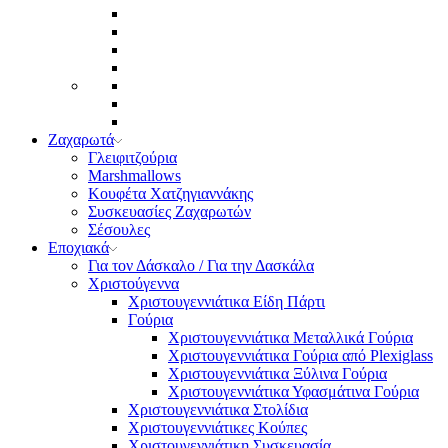
Ζαχαρωτά
Γλειφιτζούρια
Marshmallows
Κουφέτα Χατζηγιαννάκης
Συσκευασίες Ζαχαρωτών
Σέσουλες
Εποχιακά
Για τον Δάσκαλο / Για την Δασκάλα
Χριστούγεννα
Χριστουγεννιάτικα Είδη Πάρτι
Γούρια
Χριστουγεννιάτικα Μεταλλικά Γούρια
Χριστουγεννιάτικα Γούρια από Plexiglass
Χριστουγεννιάτικα Ξύλινα Γούρια
Χριστουγεννιάτικα Υφασμάτινα Γούρια
Χριστουγεννιάτικα Στολίδια
Χριστουγεννιάτικες Κούπες
Χριστουγεννιάτικη Συσκευασία