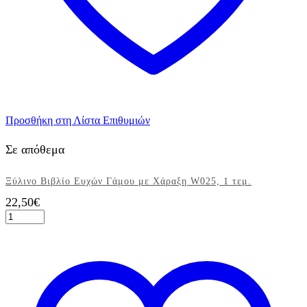
Προσθήκη στη Λίστα Επιθυμιών
Σε απόθεμα
Ξύλινο Βιβλίο Ευχών Γάμου με Χάραξη W025, 1 τεμ.
22,50
€
Ξύλινο
Βιβλίο
Ευχών
Γάμου
με
Χάραξη
W025,
1