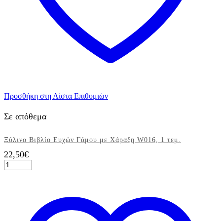
Προσθήκη στη Λίστα Επιθυμιών
Σε απόθεμα
Ξύλινο Βιβλίο Ευχών Γάμου με Χάραξη W016, 1 τεμ.
22,50
€
Ξύλινο
Βιβλίο
Ευχών
Γάμου
με
Χάραξη
W016,