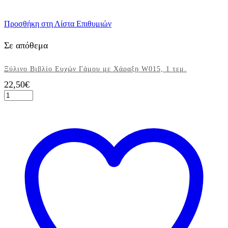
Προσθήκη στη Λίστα Επιθυμιών
Σε απόθεμα
Ξύλινο Βιβλίο Ευχών Γάμου με Χάραξη W015, 1 τεμ.
22,50
€
Ξύλινο
Βιβλίο
Ευχών
Γάμου
με
Χάραξη
W015,
1
τεμ.
ποσότητα