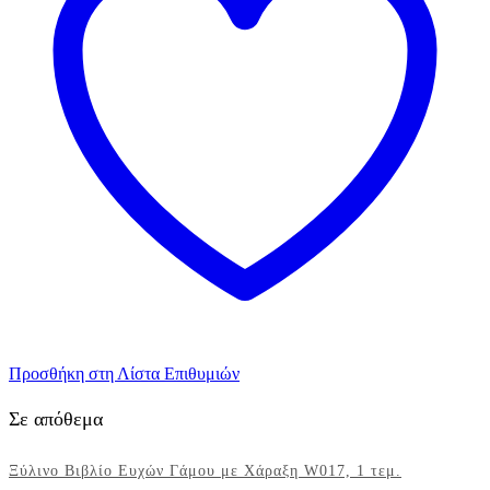
1
τεμ.
ποσότητα
Προσθήκη στη Λίστα Επιθυμιών
Σε απόθεμα
Ξύλινο Βιβλίο Ευχών Γάμου με Χάραξη W017, 1 τεμ.