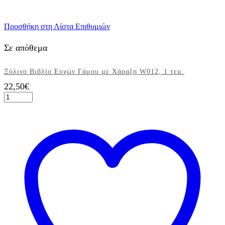
Προσθήκη στη Λίστα Επιθυμιών
Σε απόθεμα
Ξύλινο Βιβλίο Ευχών Γάμου με Χάραξη W012, 1 τεμ.
22,50
€
Ξύλινο
Βιβλίο
Ευχών
Γάμου
με
Χάραξη
W012,
1
τεμ.
ποσότητα