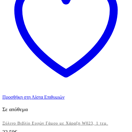
τεμ.
ποσότητα
Προσθήκη στη Λίστα Επιθυμιών
Σε απόθεμα
Ξύλινο Βιβλίο Ευχών Γάμου με Χάραξη W023, 1 τεμ.