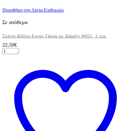
Προσθήκη στη Λίστα Επιθυμιών
Σε απόθεμα
Ξύλινο Βιβλίο Ευχών Γάμου με Χάραξη W021, 1 τεμ.
22,50
€
Ξύλινο
Βιβλίο
Ευχών
Γάμου
με
Χάραξη
W021,
1
τεμ.
ποσότητα