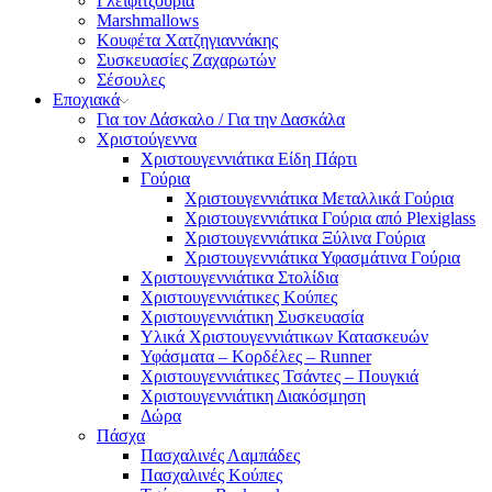
Γλειφιτζούρια
Marshmallows
Κουφέτα Χατζηγιαννάκης
Συσκευασίες Ζαχαρωτών
Σέσουλες
Εποχιακά
Για τον Δάσκαλο / Για την Δασκάλα
Χριστούγεννα
Χριστουγεννιάτικα Είδη Πάρτι
Γούρια
Χριστουγεννιάτικα Μεταλλικά Γούρια
Χριστουγεννιάτικα Γούρια από Plexiglass
Χριστουγεννιάτικα Ξύλινα Γούρια
Χριστουγεννιάτικα Υφασμάτινα Γούρια
Χριστουγεννιάτικα Στολίδια
Χριστουγεννιάτικες Κούπες
Χριστουγεννιάτικη Συσκευασία
Υλικά Χριστουγεννιάτικων Κατασκευών
Υφάσματα – Κορδέλες – Runner
Χριστουγεννιάτικες Τσάντες – Πουγκιά
Χριστουγεννιάτικη Διακόσμηση
Δώρα
Πάσχα
Πασχαλινές Λαμπάδες
Πασχαλινές Κούπες