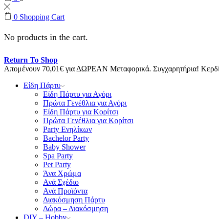
0
Shopping Cart
No products in the cart.
Return To Shop
Απομένουν
70,01
€
για ΔΩΡΕΑΝ Μεταφορικά.
Συγχαρητήρια! Κερ
Είδη Πάρτυ
Είδη Πάρτυ για Αγόρι
Πρώτα Γενέθλια για Αγόρι
Είδη Πάρτυ για Κορίτσι
Πρώτα Γενέθλια για Κορίτσι
Party Ενηλίκων
Bachelor Party
Baby Shower
Spa Party
Pet Party
Άνα Χρώμα
Ανά Σχέδιο
Ανά Προϊόντα
Διακόσμηση Πάρτυ
Δώρα – Διακόσμηση
DIY – Hobby