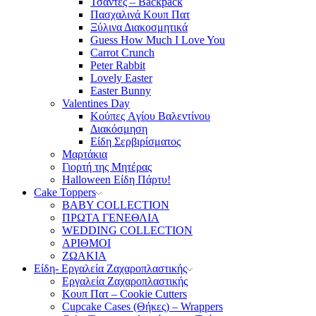
Τσάντες – Backpack
Πασχαλινά Κουπ Πατ
Ξύλινα Διακοσμητικά
Guess How Much I Love You
Carrot Crunch
Peter Rabbit
Lovely Easter
Easter Bunny
Valentines Day
Κούπες Aγίου Βαλεντίνου
Διακόσμηση
Είδη Σερβιρίσματος
Μαρτάκια
Γιορτή της Μητέρας
Halloween Είδη Πάρτυ!
Cake Toppers
BABY COLLECTION
ΠΡΩΤΑ ΓΕΝΕΘΛΙΑ
WEDDING COLLECTION
ΑΡΙΘΜΟΙ
ΖΩΑΚΙΑ
Είδη- Εργαλεία Ζαχαροπλαστικής
Εργαλεία Ζαχαροπλαστικής
Κουπ Πατ – Cookie Cutters
Cupcake Cases (Θήκες) – Wrappers