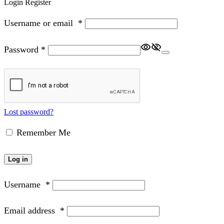
Login
Register
Username or email
*
Password
*
Lost password?
Remember Me
Log in
Username
*
Email address
*