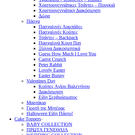
Χριστουγεννιάτικες Τσάντες – Πουγκιά
Χριστουγεννιάτικη Διακόσμηση
Δώρα
Πάσχα
Πασχαλινές Λαμπάδες
Πασχαλινές Κούπες
Τσάντες – Backpack
Πασχαλινά Κουπ Πατ
Ξύλινα Διακοσμητικά
Guess How Much I Love You
Carrot Crunch
Peter Rabbit
Lovely Easter
Easter Bunny
Valentines Day
Κούπες Aγίου Βαλεντίνου
Διακόσμηση
Είδη Σερβιρίσματος
Μαρτάκια
Γιορτή της Μητέρας
Halloween Είδη Πάρτυ!
Cake Toppers
BABY COLLECTION
ΠΡΩΤΑ ΓΕΝΕΘΛΙΑ