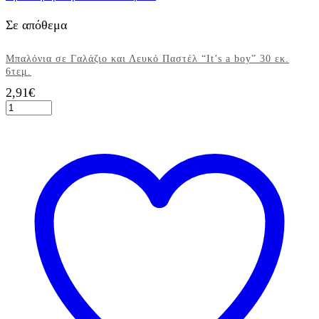
Σε απόθεμα
Μπαλόνια σε Γαλάζιο και Λευκό Παστέλ “It’s a boy” 30 εκ.
6τεμ.
2,91
€
Μπαλόνια
σε
Γαλάζιο
και
Λευκό
Παστέλ
"It's
a
boy"
30
εκ.
6τεμ.
ποσότητα