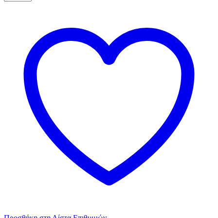
Λευκό
Ασημί
Πουά
20τεμ.
ποσότητα
Προσθήκη στη Λίστα Επιθυμιών