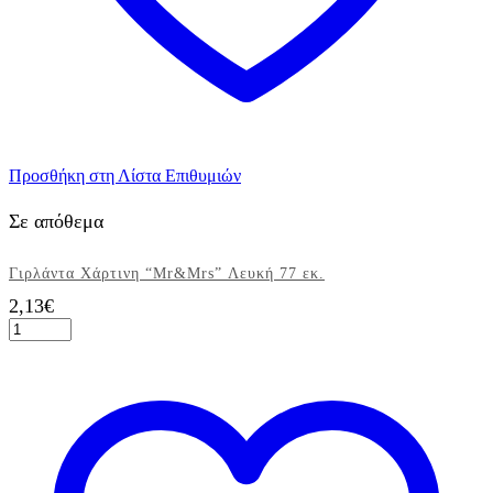
Προσθήκη στη Λίστα Επιθυμιών
Σε απόθεμα
Γιρλάντα Χάρτινη “Mr&Mrs” Λευκή 77 εκ.
2,13
€
Γιρλάντα
Χάρτινη
"Mr&Mrs"
Λευκή
77
εκ.
ποσότητα