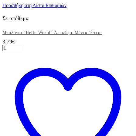
Προσθήκη στη Λίστα Επιθυμιών
Σε απόθεμα
Μπαλόνια “Hello World” Λευκά με Μέντα 10τεμ.
3,79
€
Μπαλόνια
"Hello
World"
Λευκά
με
Μέντα
10τεμ.
ποσότητα