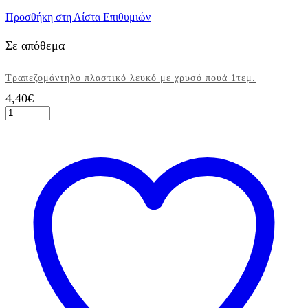
Προσθήκη στη Λίστα Επιθυμιών
Σε απόθεμα
Τραπεζομάντηλο πλαστικό λευκό με χρυσό πουά 1τεμ.
4,40
€
Τραπεζομάντηλο
πλαστικό
λευκό
με
χρυσό
πουά
1τεμ.
ποσότητα