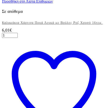
Προσθήκη στη Λίστα Επιθυμιών
Σε απόθεμα
Καλαμάκια Χάρτινα Πουά Λευκά με Βούλες Ροζ Χρυσό 16τεμ.
6,01
€
Καλαμάκια
Χάρτινα
Πουά
Λευκά
με
Βούλες
Ροζ
Χρυσό
16τεμ.
ποσότητα