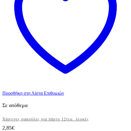
Προσθήκη στη Λίστα Επιθυμιών
Σε απόθεμα
Χάρτινες σακούλες για πάρτυ 12τεμ. λευκές
2,85
€