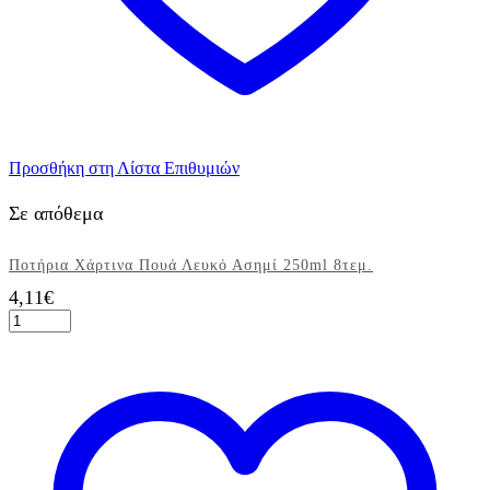
Προσθήκη στη Λίστα Επιθυμιών
Σε απόθεμα
Ποτήρια Χάρτινα Πουά Λευκό Ασημί 250ml 8τεμ.
4,11
€
Ποτήρια
Χάρτινα
Πουά
Λευκό
Ασημί
250ml
8τεμ.
ποσότητα