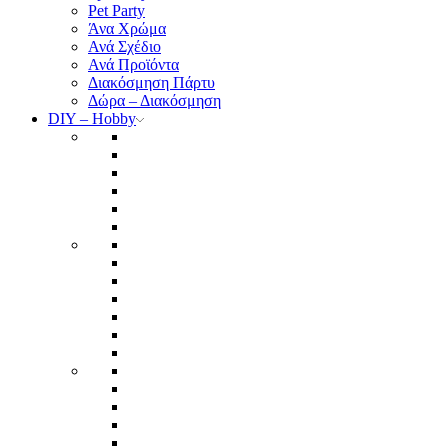
Pet Party
Άνα Χρώμα
Ανά Σχέδιο
Ανά Προϊόντα
Διακόσμηση Πάρτυ
Δώρα – Διακόσμηση
DIY – Hobby