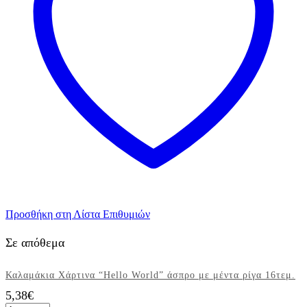
Προσθήκη στη Λίστα Επιθυμιών
Σε απόθεμα
Καλαμάκια Χάρτινα “Hello World” άσπρο με μέντα ρίγα 16τεμ.
5,38
€