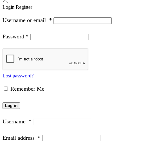
Login
Register
Username or email
*
Password
*
Lost password?
Remember Me
Log in
Username
*
Email address
*