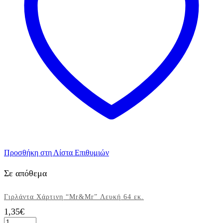
Προσθήκη στη Λίστα Επιθυμιών
Σε απόθεμα
Γιρλάντα Χάρτινη “Mr&Mr” Λευκή 64 εκ.
1,35
€
Γιρλάντα