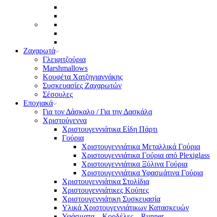
Ζαχαρωτά
Γλειφιτζούρια
Marshmallows
Κουφέτα Χατζηγιαννάκης
Συσκευασίες Ζαχαρωτών
Σέσουλες
Εποχιακά
Για τον Δάσκαλο / Για την Δασκάλα
Χριστούγεννα
Χριστουγεννιάτικα Είδη Πάρτι
Γούρια
Χριστουγεννιάτικα Μεταλλικά Γούρια
Χριστουγεννιάτικα Γούρια από Plexiglass
Χριστουγεννιάτικα Ξύλινα Γούρια
Χριστουγεννιάτικα Υφασμάτινα Γούρια
Χριστουγεννιάτικα Στολίδια
Χριστουγεννιάτικες Κούπες
Χριστουγεννιάτικη Συσκευασία
Υλικά Χριστουγεννιάτικων Κατασκευών
Υφάσματα – Κορδέλες – Runner