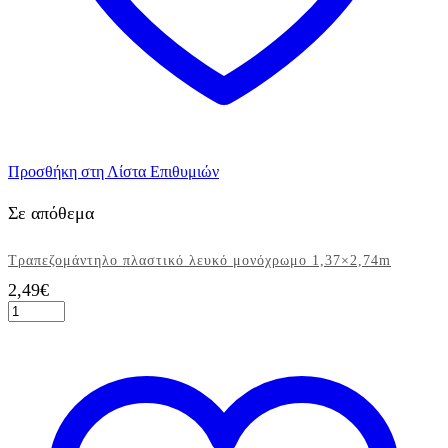
Προσθήκη στη Λίστα Επιθυμιών
Σε απόθεμα
Τραπεζομάντηλο πλαστικό λευκό μονόχρωμο 1,37×2,74m
2,49
€
Τραπεζομάντηλο
πλαστικό
λευκό
μονόχρωμο
1,37x2,74m
ποσότητα