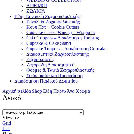
WEDDING COLLECTION
ΑΡΙΘΜΟΙ
ΖΩΑΚΙΑ
Είδη- Εργαλεία Ζαχαροπλαστικής
Εργαλεία Ζαχαροπλαστικής
Κουπ Πατ – Cookie Cutters
Cupcake Cases (Θήκες) – Wrappers
Cake Toppers – Διακόσμηση Τούρτας
Cupcake & Cake Stand
Cupcake Toppers – Διακόσμηση Cupcake
Διακοσμητικά Ζαχαροπλαστικής
Ζαχαρόπαστες
Ζαχαρώδη Διακοσμητικά
Φόρμες & Ταψιά Ζαχαροπλαστικής
Συσκευασία και Παρουσίαση
Διακόσμηση Παιδικού Δωματίου
Αρχική σελίδα
Shop
Είδη Πάρτυ
Άνα Χρώμα
Λευκό
View as:
Grid
List
Show