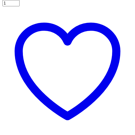
Χάρτινες
σακούλες
για
πάρτυ
12τεμ.
λευκές
ποσότητα