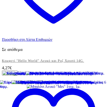
Προσθήκη στη Λίστα Επιθυμιών
Σε απόθεμα
Κομφετί “Hello World” Λευκό και Ροζ Χρυσό 14G.
4,27
€
Κομφετί
"Hello
World"
Λευκό
και
Ροζ
Χρυσό
14G.
ποσότητα