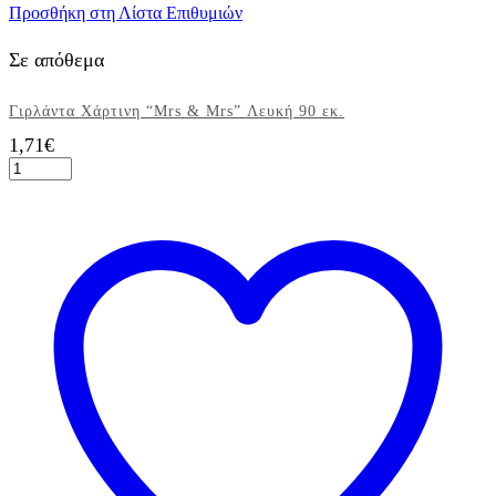
Προσθήκη στη Λίστα Επιθυμιών
Σε απόθεμα
Γιρλάντα Χάρτινη “Mrs & Mrs” Λευκή 90 εκ.
1,71
€
Γιρλάντα
Χάρτινη
"Mrs
&
Mrs"
Λευκή
90
εκ.
ποσότητα