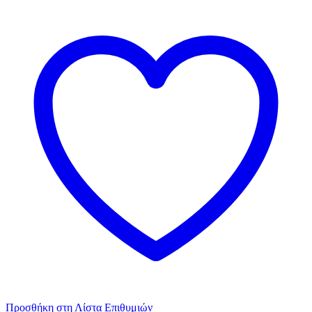
πουά
λευκά
30εκ.
6τεμ.
ποσότητα
Προσθήκη στη Λίστα Επιθυμιών