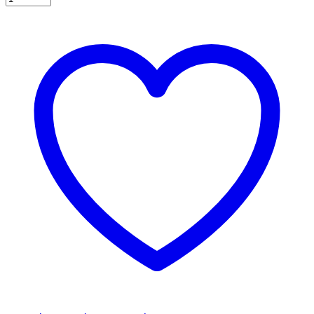
Χάρτινη
"Mr&Mr"
Λευκή
64
εκ.
ποσότητα