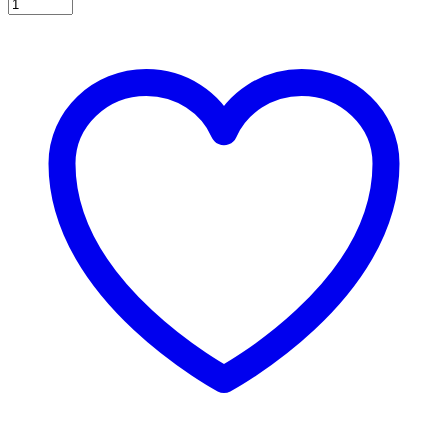
Καλαμάκια
Χάρτινα
"Hello
World"
άσπρο
με
μέντα
ρίγα
16τεμ.
ποσότητα