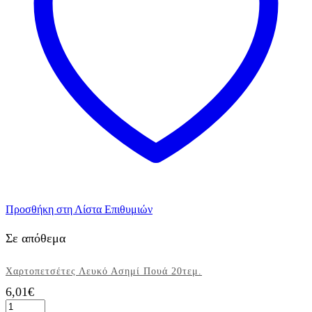
Προσθήκη στη Λίστα Επιθυμιών
Σε απόθεμα
Χαρτοπετσέτες Λευκό Ασημί Πουά 20τεμ.
6,01
€
Χαρτοπετσέτες