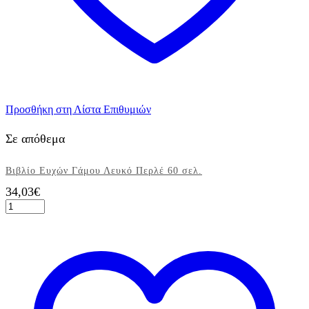
Προσθήκη στη Λίστα Επιθυμιών
Σε απόθεμα
Βιβλίο Ευχών Γάμου Λευκό Περλέ 60 σελ.
34,03
€
Βιβλίο
Ευχών
Γάμου
Λευκό
Περλέ
60
σελ.
ποσότητα