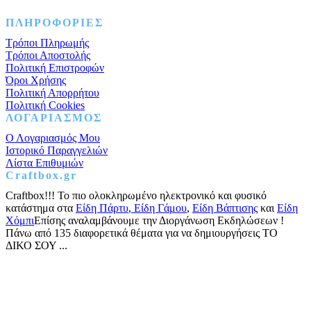
Facebook
Instagram
Pinterest
ΠΛΗΡΟΦΟΡΙΕΣ
Τρόποι Πληρωμής
Τρόποι Αποστολής
Πολιτική Επιστροφών
Όροι Χρήσης
Πολιτική Απορρήτου
Πολιτική Cookies
ΛΟΓΑΡΙΑΣΜΟΣ
Ο Λογαριασμός Μου
Ιστορικό Παραγγελιών
Λίστα Επιθυμιών
Craftbox.gr
Craftbox!!! Το πιο ολοκληρωμένο ηλεκτρονικό και φυσικό
κατάστημα στα
Είδη Πάρτυ
,
Είδη Γάμου
,
Είδη Βάπτισης
και
Είδη
Χόμπι
Επίσης αναλαμβάνουμε την Διοργάνωση Εκδηλώσεων !
Πάνω από 135 διαφορετικά θέματα για να δημιουργήσεις ΤΟ
ΔΙΚΟ ΣΟΥ ...