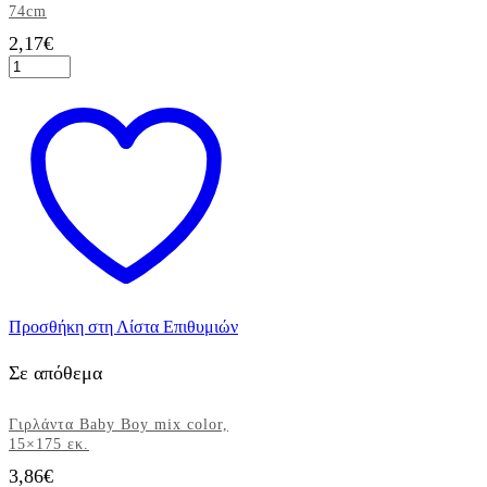
74cm
2,17
€
Μπαλόνι
Foil
Boy,
Χρυσό,
74cm
ποσότητα
Προσθήκη στη Λίστα Επιθυμιών
Σε απόθεμα
Γιρλάντα Baby Boy mix color,
15×175 εκ.
3,86
€