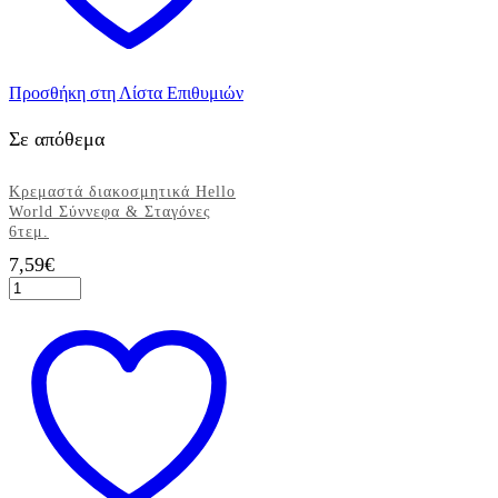
8τεμ.
ποσότητα
Προσθήκη στη Λίστα Επιθυμιών
Σε απόθεμα
Κρεμαστά διακοσμητικά Hello
World Σύννεφα & Σταγόνες
6τεμ.
7,59
€
Κρεμαστά
διακοσμητικά
Hello
World
Σύννεφα
&
Σταγόνες
6τεμ.
ποσότητα