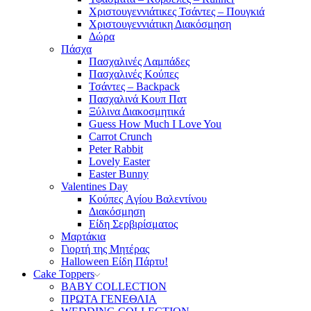
Χριστουγεννιάτικες Τσάντες – Πουγκιά
Χριστουγεννιάτικη Διακόσμηση
Δώρα
Πάσχα
Πασχαλινές Λαμπάδες
Πασχαλινές Κούπες
Τσάντες – Backpack
Πασχαλινά Κουπ Πατ
Ξύλινα Διακοσμητικά
Guess How Much I Love You
Carrot Crunch
Peter Rabbit
Lovely Easter
Easter Bunny
Valentines Day
Κούπες Aγίου Βαλεντίνου
Διακόσμηση
Είδη Σερβιρίσματος
Μαρτάκια
Γιορτή της Μητέρας
Halloween Είδη Πάρτυ!
Cake Toppers
BABY COLLECTION
ΠΡΩΤΑ ΓΕΝΕΘΛΙΑ