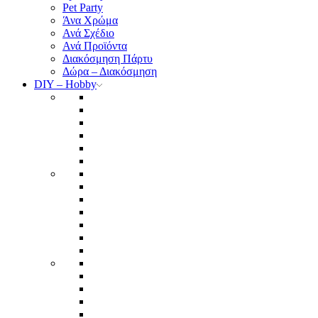
Pet Party
Άνα Χρώμα
Ανά Σχέδιο
Ανά Προϊόντα
Διακόσμηση Πάρτυ
Δώρα – Διακόσμηση
DIY – Hobby