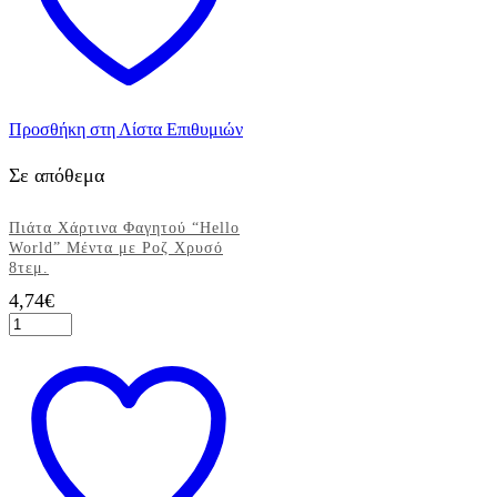
Προσθήκη στη Λίστα Επιθυμιών
Σε απόθεμα
Πιάτα Χάρτινα Φαγητού “Hello
World” Μέντα με Ροζ Χρυσό
8τεμ.
4,74
€
Πιάτα
Χάρτινα
Φαγητού
"Hello
World"
Μέντα
με
Ροζ
Χρυσό