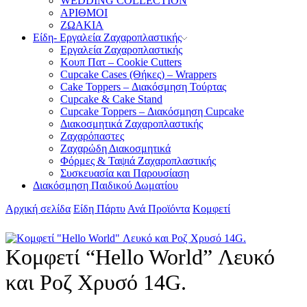
WEDDING COLLECTION
ΑΡΙΘΜΟΙ
ΖΩΑΚΙΑ
Είδη- Εργαλεία Ζαχαροπλαστικής
Εργαλεία Ζαχαροπλαστικής
Κουπ Πατ – Cookie Cutters
Cupcake Cases (Θήκες) – Wrappers
Cake Toppers – Διακόσμηση Τούρτας
Cupcake & Cake Stand
Cupcake Toppers – Διακόσμηση Cupcake
Διακοσμητικά Ζαχαροπλαστικής
Ζαχαρόπαστες
Ζαχαρώδη Διακοσμητικά
Φόρμες & Ταψιά Ζαχαροπλαστικής
Συσκευασία και Παρουσίαση
Διακόσμηση Παιδικού Δωματίου
Αρχική σελίδα
Είδη Πάρτυ
Ανά Προϊόντα
Κομφετί
Κομφετί “Hello World” Λευκό
και Ροζ Χρυσό 14G.