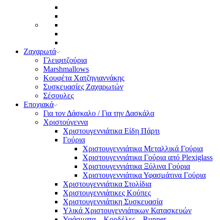
Ζαχαρωτά
Γλειφιτζούρια
Marshmallows
Κουφέτα Χατζηγιαννάκης
Συσκευασίες Ζαχαρωτών
Σέσουλες
Εποχιακά
Για τον Δάσκαλο / Για την Δασκάλα
Χριστούγεννα
Χριστουγεννιάτικα Είδη Πάρτι
Γούρια
Χριστουγεννιάτικα Μεταλλικά Γούρια
Χριστουγεννιάτικα Γούρια από Plexiglass
Χριστουγεννιάτικα Ξύλινα Γούρια
Χριστουγεννιάτικα Υφασμάτινα Γούρια
Χριστουγεννιάτικα Στολίδια
Χριστουγεννιάτικες Κούπες
Χριστουγεννιάτικη Συσκευασία
Υλικά Χριστουγεννιάτικων Κατασκευών
Υφάσματα – Κορδέλες – Runner