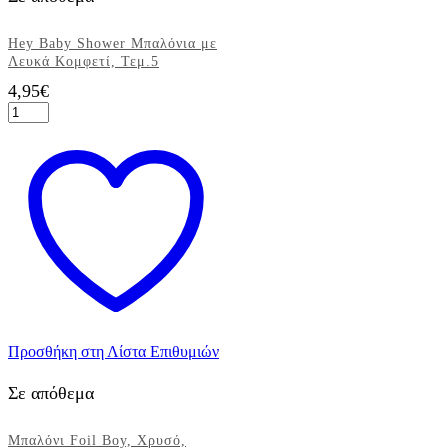
Hey Baby Shower Μπαλόνια με
Λευκά Κομφετί, Τεμ.5
4,95
€
Hey
Baby
Shower
Μπαλόνια
με
Λευκά
Κομφετί,
Τεμ.5
ποσότητα
Προσθήκη στη Λίστα Επιθυμιών
Σε απόθεμα
Μπαλόνι Foil Boy, Χρυσό,