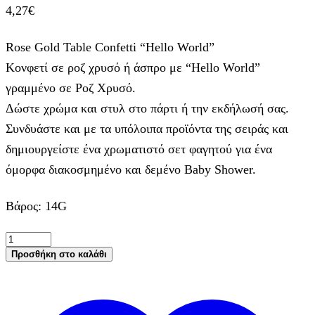
4,27
€
Rose Gold Table Confetti “Hello World”
Κονφετί σε ροζ χρυσό ή άσπρο με “Hello World”
γραμμένο σε Ροζ Χρυσό.
Δώστε χρώμα και στυλ στο πάρτι ή την εκδήλωσή σας.
Συνδυάστε και με τα υπόλοιπα προϊόντα της σειράς και
δημιουργείστε ένα χρωματιστό σετ φαγητού για ένα
όμορφα διακοσμημένο και δεμένο Baby Shower.
Βάρος: 14G
Κομφετί
"Hello
Προσθήκη στο καλάθι
World"
Λευκό
και
Ροζ
Χρυσό