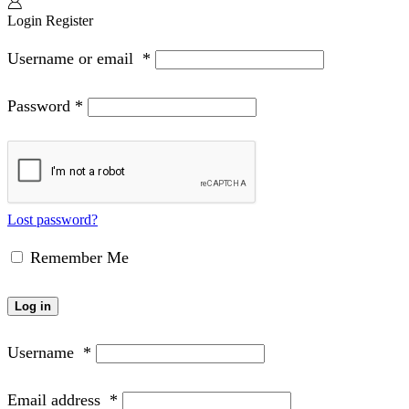
Login
Register
Username or email
*
Password
*
Lost password?
Remember Me
Log in
Username
*
Email address
*