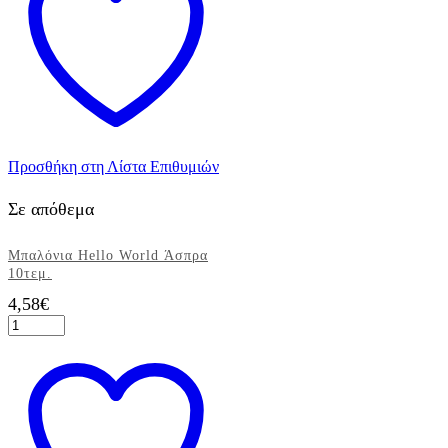
Εγκυμοσύνης,
Τεμ.1
ποσότητα
Προσθήκη στη Λίστα Επιθυμιών
Σε απόθεμα
Μπαλόνια Hello World Άσπρα
10τεμ.
4,58
€
Μπαλόνια
Hello
World
Άσπρα
10τεμ.
ποσότητα