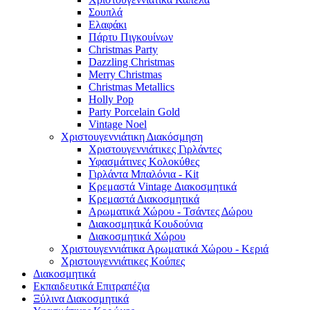
Σουπλά
Ελαφάκι
Πάρτυ Πιγκουίνων
Christmas Party
Dazzling Christmas
Merry Christmas
Christmas Metallics
Holly Pop
Party Porcelain Gold
Vintage Noel
Χριστουγεννιάτικη Διακόσμηση
Χριστουγεννιάτικες Γιρλάντες
Υφασμάτινες Κολοκύθες
Γιρλάντα Μπαλόνια - Kit
Κρεμαστά Vintage Διακοσμητικά
Κρεμαστά Διακοσμητικά
Αρωματικά Χώρου - Τσάντες Δώρου
Διακοσμητικά Κουδούνια
Διακοσμητικά Χώρου
Χριστουγεννιάτικα Αρωματικά Χώρου - Κεριά
Χριστουγεννιάτικες Κούπες
Διακοσμητικά
Εκπαιδευτικά Επιτραπέζια
Ξύλινα Διακοσμητικά