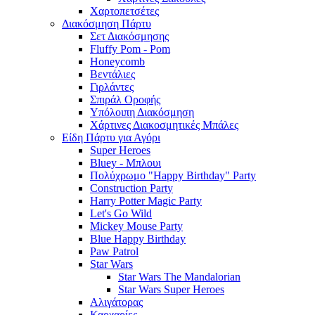
Χαρτοπετσέτες
Διακόσμηση Πάρτυ
Σετ Διακόσμησης
Fluffy Pom - Pom
Honeycomb
Βεντάλιες
Γιρλάντες
Σπιράλ Οροφής
Υπόλοιπη Διακόσμηση
Χάρτινες Διακοσμητικές Μπάλες
Είδη Πάρτυ για Αγόρι
Super Heroes
Bluey - Μπλουι
Πολύχρωμο "Happy Birthday" Party
Construction Party
Harry Potter Magic Party
Let's Go Wild
Mickey Mouse Party
Blue Happy Birthday
Paw Patrol
Star Wars
Star Wars The Mandalorian
Star Wars Super Heroes
Αλιγάτορας
Καρχαρίες