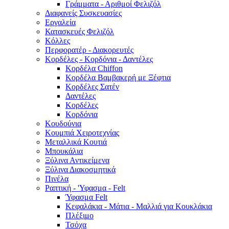
Γράμματα - Αριθμοί Φελιζόλ
Διαφανείς Συσκευασίες
Εργαλεία
Κατασκευές Φελιζόλ
Κόλλες
Περφορατέρ - Διακορευτές
Κορδέλες - Κορδόνια - Δαντέλες
Κορδέλα Chiffon
Κορδέλα Βαμβακερή με Ξέφτια
Κορδέλες Σατέν
Δαντέλες
Κορδέλες
Κορδόνια
Κουδούνια
Κουμπιά Χειροτεχνίας
Μεταλλικά Κουτιά
Μπουκάλια
Ξύλινα Αντικείμενα
Ξύλινα Διακοσμητικά
Πινέλα
Ραπτική - 'Υφασμα - Felt
Ύφασμα Felt
Κεφαλάκια - Μάτια - Μαλλιά για Κουκλάκια
Πλέξιμο
Τσόχα