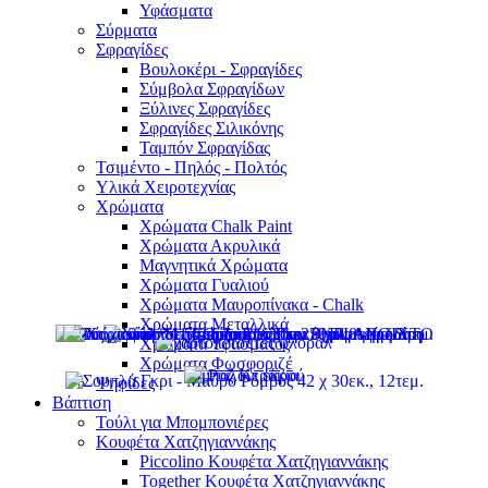
Υφάσματα
Σύρματα
Σφραγίδες
Βουλοκέρι - Σφραγίδες
Σύμβολα Σφραγίδων
Ξύλινες Σφραγίδες
Σφραγίδες Σιλικόνης
Ταμπόν Σφραγίδας
Τσιμέντο - Πηλός - Πολτός
Υλικά Χειροτεχνίας
Χρώματα
Χρώματα Chalk Paint
Χρώματα Ακρυλικά
Μαγνητικά Χρώματα
Χρώματα Γυαλιού
Χρώματα Μαυροπίνακα - Chalk
Χρώματα Μεταλλικά
Χρώματα Υφάσματος
Χρώματα Φωσφοριζέ
Ψηφίδες
Βάπτιση
Τούλι για Μπομπονιέρες
Κουφέτα Χατζηγιαννάκης
Piccolino Κουφέτα Χατζηγιαννάκης
Together Κουφέτα Χατζηγιαννάκης