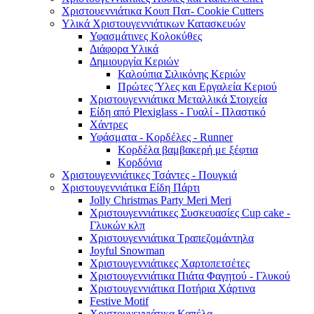
Χριστουεννιάτικα Κουπ Πατ- Cookie Cutters
Υλικά Χριστουγεννιάτικων Κατασκευών
Υφασμάτινες Κολοκύθες
Διάφορα Υλικά
Δημιουργία Κεριών
Καλούπια Σιλικόνης Κεριών
Πρώτες Ύλες και Εργαλεία Κεριού
Χριστουγεννιάτικα Μεταλλικά Στοιχεία
Είδη από Plexiglass - Γυαλί - Πλαστικό
Χάντρες
Υφάσματα - Κορδέλες - Runner
Κορδέλα βαμβακερή με ξέφτια
Κορδόνια
Χριστουγεννιάτικες Τσάντες - Πουγκιά
Χριστουγεννιάτικα Είδη Πάρτι
Jolly Christmas Party Meri Meri
Χριστουγεννιάτικες Συσκευασίες Cup cake -
Γλυκών κλπ
Χριστουγεννιάτικα Τραπεζομάντηλα
Joyful Snowman
Χριστουγεννιάτικες Χαρτοπετσέτες
Χριστουγεννιάτικα Πιάτα Φαγητού - Γλυκού
Χριστουγεννιάτικα Ποτήρια Χάρτινα
Festive Motif
Χριστουγεννιάτικα Καπέλα