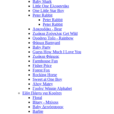
Baby Shark
Little One Ελεφαντάκι
One Little Star Boy
Peter Rabbit
Peter Rabbit
Peter Rabbit
Αρκουδάκι - Bear
Ζωάκια Ζούγκλας Get Wild
Ουράνιο Τοξο - Rainbow
Φάρμα Barnyard
Baby Party
Guess How Much I Love You
Ζωάκια Φάρμας
Farmhouse Fun
Fisher Price
Forest Fox
Rocking Horse
Sweet at One Boy
Ahoy Matey
Γουΐνι/ Winnie Alphabet
Είδη Πάρτυ για Κορίτσι
Floral
Bluey - Μπλουι
Baby Δεινόσαυρος
Barbie