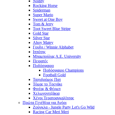
Noddy
Rocking Horse
Spiderman
Super Mario
Sweet at One Boy
Tom & Jerry
Toot Sweet Blue Stripe
Gold Star
Silver Star
Ahoy Matey
Γουΐνι / Winnie Alphabet
Ιππότης
Μπαμπούλας Α.Ε. University
Πειρατές
Ποδόσφαιρο
Ποδόσφαιρο Champions
Football Gold
Ταχυδρόμος Πατ
Τόμας το Τρενάκι
Φινέας & Φέρμπ
Χελωνονιτζάκια
Χένρι Τερατοαγκαλίτσας
Πρώτα Γενέθλια για Αγόρι
Ζούγκλα - Jungle Party Let's Go Wild
Racing Car Meri Meri