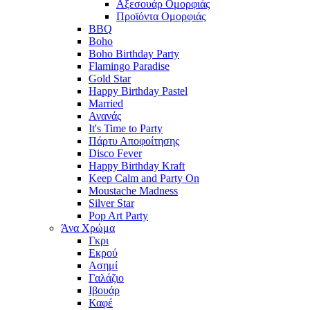
Αξεσουάρ Ομορφιάς
Προϊόντα Ομορφιάς
BBQ
Boho
Boho Birthday Party
Flamingo Paradise
Gold Star
Happy Birthday Pastel
Married
Ανανάς
It's Time to Party
Πάρτυ Αποφοίτησης
Disco Fever
Happy Birthday Kraft
Keep Calm and Party On
Moustache Madness
Silver Star
Pop Art Party
Άνα Χρώμα
Γκρι
Εκρού
Ασημί
Γαλάζιο
Ιβουάρ
Καφέ