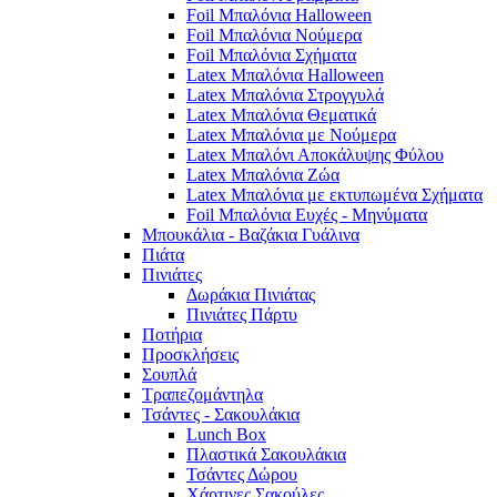
Foil Μπαλόνια Halloween
Foil Μπαλόνια Νούμερα
Foil Μπαλόνια Σχήματα
Latex Μπαλόνια Halloween
Latex Μπαλόνια Στρογγυλά
Latex Μπαλόνια Θεματικά
Latex Μπαλόνια με Νούμερα
Latex Μπαλόνι Αποκάλυψης Φύλου
Latex Μπαλόνια Ζώα
Latex Μπαλόνια με εκτυπωμένα Σχήματα
Foil Μπαλόνια Ευχές - Μηνύματα
Μπουκάλια - Βαζάκια Γυάλινα
Πιάτα
Πινιάτες
Δωράκια Πινιάτας
Πινιάτες Πάρτυ
Ποτήρια
Προσκλήσεις
Σουπλά
Τραπεζομάντηλα
Τσάντες - Σακουλάκια
Lunch Box
Πλαστικά Σακουλάκια
Τσάντες Δώρου
Χάρτινες Σακούλες