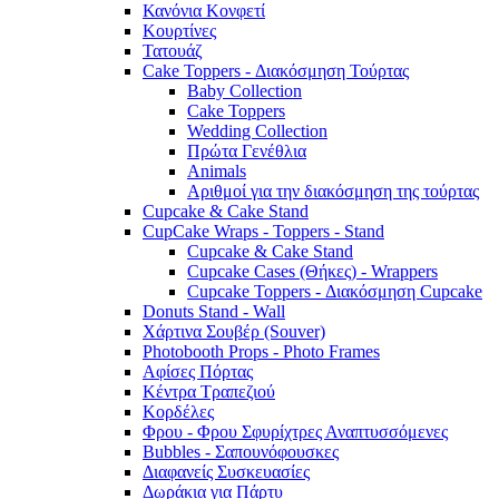
Κανόνια Κονφετί
Κουρτίνες
Τατουάζ
Cake Toppers - Διακόσμηση Τούρτας
Baby Collection
Cake Toppers
Wedding Collection
Πρώτα Γενέθλια
Animals
Αριθμοί για την διακόσμηση της τούρτας
Cupcake & Cake Stand
CupCake Wraps - Toppers - Stand
Cupcake & Cake Stand
Cupcake Cases (Θήκες) - Wrappers
Cupcake Toppers - Διακόσμηση Cupcake
Donuts Stand - Wall
Χάρτινα Σουβέρ (Souver)
Photobooth Props - Photo Frames
Αφίσες Πόρτας
Κέντρα Τραπεζιού
Κορδέλες
Φρου - Φρου Σφυρίχτρες Αναπτυσσόμενες
Bubbles - Σαπουνόφουσκες
Διαφανείς Συσκευασίες
Δωράκια για Πάρτυ