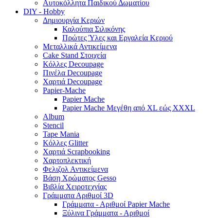
Αυτοκόλλητα Παιδικού Δωματίου
DIY - Hobby
Δημιουργία Κεριών
Καλούπια Σιλικόνης
Πρώτες Ύλες και Εργαλεία Κεριού
Μεταλλικά Αντικείμενα
Cake Stand Στοιχεία
Κόλλες Decoupage
Πινέλα Decoupage
Χαρτιά Decoupage
Papier-Mache
Papier Mache
Papier Mache Μεγέθη από XL εώς XXXL
Album
Stencil
Tape Mania
Κόλλες Glitter
Χαρτιά Scrapbooking
Χαρτοπλεκτική
Φελιζολ Αντικείμενα
Βάση Χρώματος Gesso
Βιβλία Χειροτεχνίας
Γράμματα Αριθμοί 3D
Γράμματα - Αριθμοί Papier Mache
Ξύλινα Γράμματα - Αριθμοί