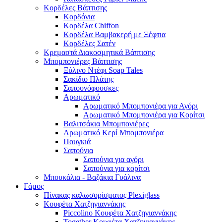
Κορδέλες Βάπτισης
Κορδόνια
Κορδέλα Chiffon
Κορδέλα Βαμβακερή με Ξέφτια
Κορδέλες Σατέν
Κρεμαστά Διακοσμητικά Βάπτισης
Μπομπονιέρες Βάπτισης
Ξύλινο Ντέφι Soap Tales
Σακίδιο Πλάτης
Σαπουνόφουσκες
Αρωματικό
Αρωματικό Μπομπονιέρα για Αγόρι
Αρωματικό Μπομπονιέρα για Κορίτσι
Βαλιτσάκια Μπομπονιέρες
Αρωματικό Κερί Μπομπονιέρα
Πουγκιά
Σαπούνια
Σαπούνια για αγόρι
Σαπούνια για κορίτσι
Μπουκάλια - Βαζάκια Γυάλινα
Γάμος
Πίνακας καλωσορίσματος Plexiglass
Κουφέτα Χατζηγιαννάκης
Piccolino Κουφέτα Χατζηγιαννάκης
Together Κουφέτα Χατζηγιαννάκης