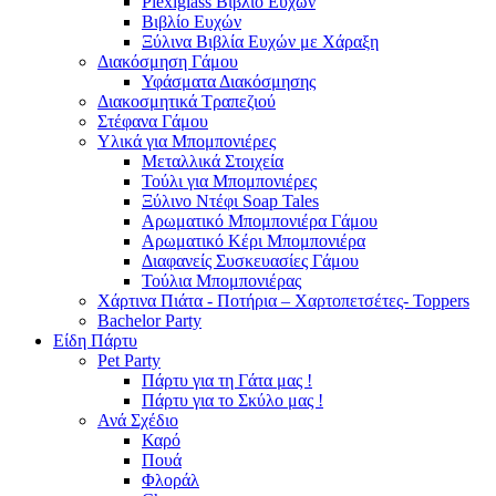
Plexiglass Βιβλίο Ευχών
Βιβλίο Ευχών
Ξύλινα Βιβλία Ευχών με Χάραξη
Διακόσμηση Γάμου
Υφάσματα Διακόσμησης
Διακοσμητικά Τραπεζιού
Στέφανα Γάμου
Υλικά για Μπομπονιέρες
Μεταλλικά Στοιχεία
Τούλι για Μπομπονιέρες
Ξύλινο Ντέφι Soap Tales
Αρωματικό Μπομπονιέρα Γάμου
Αρωματικό Κέρι Μπομπονιέρα
Διαφανείς Συσκευασίες Γάμου
Τούλια Μπομπονιέρας
Χάρτινα Πιάτα - Ποτήρια – Χαρτοπετσέτες- Toppers
Bachelor Party
Είδη Πάρτυ
Pet Party
Πάρτυ για τη Γάτα μας !
Πάρτυ για το Σκύλο μας !
Ανά Σχέδιο
Καρό
Πουά
Φλοράλ