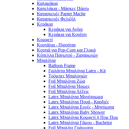
Καλαμάκια
Καπελάκια - Μάσκες Πάρτυ
Κατασκευές Papier Mache
Κατασκευές Φελιζόλ
Κεράκια
Κεράκια για Αγόρι
Κεράκια για Κορίτσι
Κομφετί
Κουτάλια - Πιρούνια
Κουτιά για Pop-Corn και Γλυκά
Κύπελλα Παγωτού - Ζαχαρωτών
Μπαλόνια
Balloon Frame
Γιρλάντα Μπαλόνια Latex - Kit
Τρόμπες Μπαλονιών
Foil Μπαλόνια Ζώα
Foil Μπαλόνια Ήρωες
Foil Μπαλόνια Λέξεις
Latex Μπαλόνια Μονόχρωμα
Latex Μπαλόνια Πουά - Καρδιές
Latex Μπαλόνια Ευχές - Μηνύματα
Latex Μπαλόνια Baby Shower
Latex Μπαλόνια Κομφετί ή Πομ Πομ
Latex Μπαλόνια Γάμου - Bachelor
Foil Μπαλόνι Γράμματα