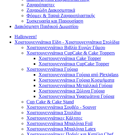
Ζαχαρόπαστες
Ζαχαρώδη Διακοσμητικά
Φόρμες & Ταψιά Ζαχαροπλαστικής
Συσκευασία και Παρουσίαση
Διακόσμηση Παιδικού Δωματίου
Halloween!
Χριστουγεννιάτικα Είδη - Χριστουγεννιάτικα Στολίδια
Χριστουγεννιάτικο Βιβλίο Ευχών Γάμου
Χριστουγεννιάτικα CupCake & Cake Toppers
Χριστουγεννιάτικα Cake Topper
Χριστουγεννιάτικα CupCake Topper
Χριστουγεννιάτικα Γούρια
Χριστουγεννιάτικα Γούρια από Plexiglass
Χριστουγεννιάτικα Γούρια Κοσμήματα
Χριστουγεννιάτικα Μεταλλικά Γούρια
Χριστουγεννιάτικα Ξύλινα Γούρια
Χριστουγεννιάτικα Υφασμάτινα Γούρια
Cup Cake & Cake Stand
Χριστουγεννιάτικα Σουβέρ - Souver
Χριστουγεννιάτικα Στολίδια
Χριστουγεννιάτικες Κάλτσες
Χριστουγεννιάτικα Μπαλόνια Foil
Χριστουγεννιάτικα Μπαλόνια Latex
Χριστουγεννιάτικες Ποδιές και Καπέλα Chef