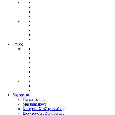
Γάμος
Ζαχαρωτά
Γλειφιτζούρια
Marshmallows
Κουφέτα Χατζηγιαννάκης
Συσκευασίες Ζαχαρωτών