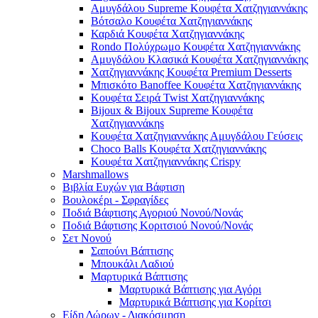
Αμυγδάλου Supreme Κουφέτα Χατζηγιαννάκης
Βότσαλο Κουφέτα Χατζηγιαννάκης
Καρδιά Κουφέτα Χατζηγιαννάκης
Rondo Πολύχρωμο Κουφέτα Χατζηγιαννάκης
Αμυγδάλου Κλασικά Κουφέτα Χατζηγιαννάκης
Χατζηγιαννάκης Κουφέτα Premium Desserts
Μπισκότο Banoffee Κουφέτα Χατζηγιαννάκης
Κουφέτα Σειρά Twist Χατζηγιαννάκης
Bijoux & Bijoux Supreme Κουφέτα
Χατζηγιαννάκηs
Κουφέτα Χατζηγιαννάκης Αμυγδάλου Γεύσεις
Choco Balls Κουφέτα Χατζηγιαννάκης
Κουφέτα Χατζηγιαννάκης Crispy
Marshmallows
Βιβλία Ευχών για Βάφτιση
Βουλοκέρι - Σφραγίδες
Ποδιά Βάφτισης Αγοριού Νονού/Νονάς
Ποδιά Βάφτισης Κοριτσιού Νονού/Νονάς
Σετ Νονού
Σαπούνι Βάπτισης
Μπουκάλι Λαδιού
Μαρτυρικά Βάπτισης
Μαρτυρικά Βάπτισης για Αγόρι
Μαρτυρικά Βάπτισης για Κορίτσι
Είδη Δώρων - Διακόσμηση