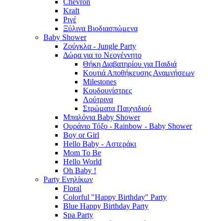
Chevron
Kraft
Ριγέ
Ξύλινα Βιοδιασπώμενα
Baby Shower
Ζούγκλα - Jungle Party
Δώρα για το Νεογέννητο
Θήκη Διαβατηρίου για Παιδιά
Κουτιά Αποθήκευσης Αναμνήσεων
Milestones
Κουδουνίστρες
Λούτρινα
Στρώματα Παιχνιδιού
Μπαλόνια Baby Shower
Ουράνιο Τόξο - Rainbow - Baby Shower
Boy or Girl
Hello Baby - Αστεράκι
Mom To Be
Hello World
Oh Baby !
Party Ενηλίκων
Floral
Colorful "Happy Birthday" Party
Blue Happy Birthday Party
Spa Party