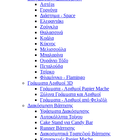
Αστέρι
Γοργόνα
Διάστημα - Space
Ελεφαντάκι
Ζούγκλα
Θαλασσινά
Κοάλα
Κύκνος
Μελισσούλα
Μπαλαρίνα
Ουράνιο Τόξο
Πεταλούδα
Τσίρκο
Φλαμίνγκο - Flamingo
Γράμματα Αριθμοί 3D
Γράμματα - Αριθμοί Papier Mache
Ξύλινα Γράμματα και Αριθμοί
Γράμματα - Αριθμοί από Φελιζόλ
Διακόσμηση Βάπτισης
Υφάσματα Διακόσμησης
Αυτοκόλλητα Τοίχου
Cake Stand για Candy Bar
Runner Βάπτισης
Διακοσμητικά Τραπεζιού Βάπτισης
Κατασκευές Papier Mache