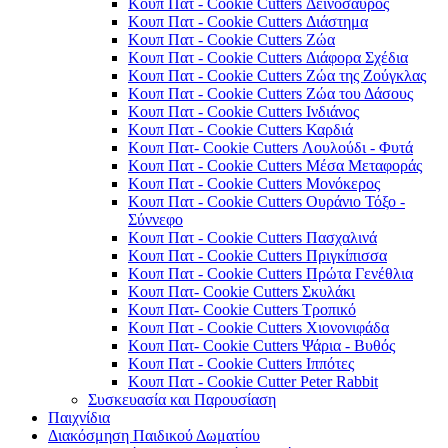
Κουπ Πατ - Cookie Cutters Δεινόσαυρος
Κουπ Πατ - Cookie Cutters Διάστημα
Κουπ Πατ - Cookie Cutters Ζώα
Κουπ Πατ - Cookie Cutters Διάφορα Σχέδια
Κουπ Πατ - Cookie Cutters Ζώα της Ζούγκλας
Κουπ Πατ - Cookie Cutters Ζώα του Δάσους
Κουπ Πατ - Cookie Cutters Ινδιάνος
Κουπ Πατ - Cookie Cutters Καρδιά
Κουπ Πατ- Cookie Cutters Λουλούδι - Φυτά
Κουπ Πατ - Cookie Cutters Μέσα Μεταφοράς
Κουπ Πατ - Cookie Cutters Μονόκερος
Κουπ Πατ - Cookie Cutters Ουράνιο Τόξο -
Σύννεφο
Κουπ Πατ - Cookie Cutters Πασχαλινά
Κουπ Πατ - Cookie Cutters Πριγκίπισσα
Κουπ Πατ - Cookie Cutters Πρώτα Γενέθλια
Κουπ Πατ- Cookie Cutters Σκυλάκι
Κουπ Πατ- Cookie Cutters Τροπικό
Κουπ Πατ - Cookie Cutters Χιονονιφάδα
Κουπ Πατ- Cookie Cutters Ψάρια - Βυθός
Κουπ Πατ - Cookie Cutters Ιππότες
Κουπ Πατ - Cookie Cutter Peter Rabbit
Συσκευασία και Παρουσίαση
Παιχνίδια
Διακόσμηση Παιδικού Δωματίου