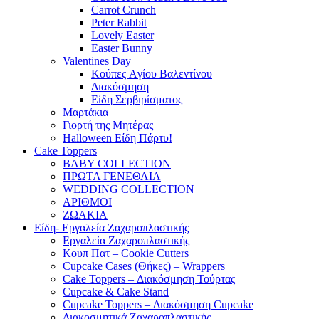
Carrot Crunch
Peter Rabbit
Lovely Easter
Easter Bunny
Valentines Day
Κούπες Aγίου Βαλεντίνου
Διακόσμηση
Είδη Σερβιρίσματος
Μαρτάκια
Γιορτή της Μητέρας
Halloween Είδη Πάρτυ!
Cake Toppers
BABY COLLECTION
ΠΡΩΤΑ ΓΕΝΕΘΛΙΑ
WEDDING COLLECTION
ΑΡΙΘΜΟΙ
ΖΩΑΚΙΑ
Είδη- Εργαλεία Ζαχαροπλαστικής
Εργαλεία Ζαχαροπλαστικής
Κουπ Πατ – Cookie Cutters
Cupcake Cases (Θήκες) – Wrappers
Cake Toppers – Διακόσμηση Τούρτας
Cupcake & Cake Stand
Cupcake Toppers – Διακόσμηση Cupcake
Διακοσμητικά Ζαχαροπλαστικής