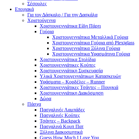
Σέσουλες
Εποχιακά
Για τον Δάσκαλο / Για την Δασκάλα
Χριστούγεννα
Χριστουγεννιάτικα Είδη Πάρτι
Γούρια
Χριστουγεννιάτικα Μεταλλικά Γούρια
Χριστουγεννιάτικα Γούρια από Plexiglass
Χριστουγεννιάτικα Ξύλινα Γούρια
Χριστουγεννιάτικα Υφασμάτινα Γούρια
Χριστουγεννιάτικα Στολίδια
Χριστουγεννιάτικες Κούπες
Χριστουγεννιάτικη Συσκευασία
Υλικά Χριστουγεννιάτικων Κατασκευών
Υφάσματα – Κορδέλες – Runner
Χριστουγεννιάτικες Τσάντες – Πουγκιά
Χριστουγεννιάτικη Διακόσμηση
Δώρα
Πάσχα
Πασχαλινές Λαμπάδες
Πασχαλινές Κούπες
Τσάντες – Backpack
Πασχαλινά Κουπ Πατ
Ξύλινα Διακοσμητικά
Guess How Much I Love You