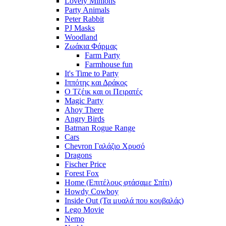
Lovely Minions
Party Animals
Peter Rabbit
PJ Masks
Woodland
Ζωάκια Φάρμας
Farm Party
Farmhouse fun
It's Time to Party
Ιππότης και Δράκος
Ο Τζέικ και οι Πειρατές
Magic Party
Ahoy There
Angry Birds
Batman Rogue Range
Cars
Chevron Γαλάζιο Χρυσό
Dragons
Fischer Price
Forest Fox
Home (Επιτέλους φτάσαμε Σπίτι)
Howdy Cowboy
Inside Out (Τα μυαλά που κουβαλάς)
Lego Movie
Nemo