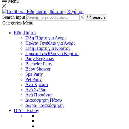
Menu
Search input
Search
Categories
Menu
Είδη Πάρτυ
Είδη Πάρτυ για Αγόρι
Πρώτα Γενέθλια για Αγόρι
Είδη Πάρτυ για Κορίτσι
Πρώτα Γενέθλια για Κορίτσι
Party Ενηλίκων
Bachelor Party
Baby Shower
Spa Party
Pet Party
Άνα Χρώμα
Ανά Σχέδιο
Ανά Προϊόντα
Διακόσμηση Πάρτυ
Δώρα – Διακόσμηση
DIY – Hobby