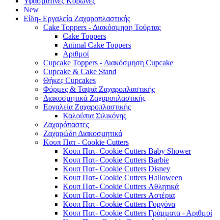
Υφασμάτινες Κορώνες
New
Είδη- Εργαλεία Ζαχαροπλαστικής
Cake Toppers - Διακόσμηση Τούρτας
Cake Toppers
Animal Cake Toppers
Αριθμοί
Cupcake Toppers - Διακόσμηση Cupcake
Cupcake & Cake Stand
Θήκες Cupcakes
Φόρμες & Ταψιά Ζαχαροπλαστικής
Διακοσμητικά Ζαχαροπλαστικής
Εργαλεία Ζαχαροπλαστικής
Καλούπια Σιλικόνης
Ζαχαρόπαστες
Ζαχαρώδη Διακοσμητικά
Κουπ Πατ - Cookie Cutters
Κουπ Πατ- Cookie Cutters Baby Shower
Κουπ Πατ- Cookie Cutters Barbie
Κουπ Πατ- Cookie Cutters Disney
Κουπ Πατ- Cookie Cutters Halloween
Κουπ Πατ- Cookie Cutters Αθλητικά
Κουπ Πατ- Cookie Cutters Αστέρια
Κουπ Πατ- Cookie Cutters Γοργόνα
Κουπ Πατ- Cookie Cutters Γράμματα - Αριθμοί