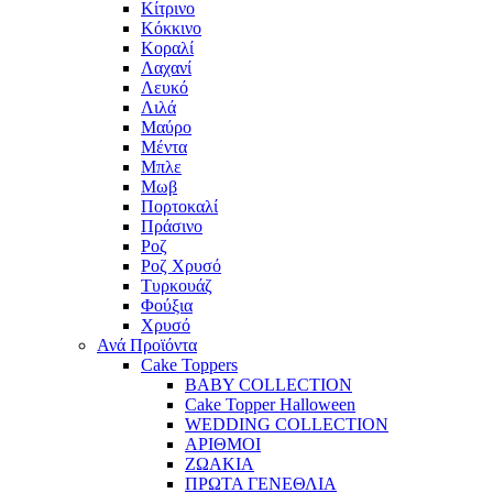
Κίτρινο
Κόκκινο
Κοραλί
Λαχανί
Λευκό
Λιλά
Μαύρο
Μέντα
Μπλε
Μωβ
Πορτοκαλί
Πράσινο
Ροζ
Ροζ Χρυσό
Τυρκουάζ
Φούξια
Χρυσό
Ανά Προϊόντα
Cake Toppers
BABY COLLECTION
Cake Topper Halloween
WEDDING COLLECTION
ΑΡΙΘΜΟΙ
ΖΩΑΚΙΑ
ΠΡΩΤΑ ΓΕΝΕΘΛΙΑ