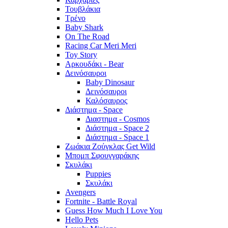
Τουβλάκια
Τρένο
Baby Shark
On The Road
Racing Car Meri Meri
Toy Story
Αρκουδάκι - Bear
Δεινόσαυροι
Baby Dinosaur
Δεινόσαυροι
Καλόσαυρος
Διάστημα - Space
Διαστημα - Cosmos
Διάστημα - Space 2
Διάστημα - Space 1
Ζωάκια Ζούγκλας Get Wild
Μπομπ Σφουγγαράκης
Σκυλάκι
Puppies
Σκυλάκι
Avengers
Fortnite - Battle Royal
Guess How Much I Love You
Hello Pets