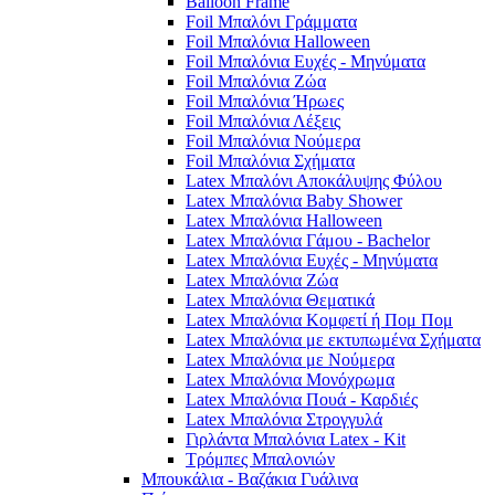
Balloon Frame
Foil Μπαλόνι Γράμματα
Foil Μπαλόνια Halloween
Foil Μπαλόνια Ευχές - Μηνύματα
Foil Μπαλόνια Ζώα
Foil Μπαλόνια Ήρωες
Foil Μπαλόνια Λέξεις
Foil Μπαλόνια Νούμερα
Foil Μπαλόνια Σχήματα
Latex Μπαλόνι Αποκάλυψης Φύλου
Latex Μπαλόνια Baby Shower
Latex Μπαλόνια Halloween
Latex Μπαλόνια Γάμου - Bachelor
Latex Μπαλόνια Ευχές - Μηνύματα
Latex Μπαλόνια Ζώα
Latex Μπαλόνια Θεματικά
Latex Μπαλόνια Κομφετί ή Πομ Πομ
Latex Μπαλόνια με εκτυπωμένα Σχήματα
Latex Μπαλόνια με Νούμερα
Latex Μπαλόνια Μονόχρωμα
Latex Μπαλόνια Πουά - Καρδιές
Latex Μπαλόνια Στρογγυλά
Γιρλάντα Μπαλόνια Latex - Kit
Τρόμπες Μπαλονιών
Μπουκάλια - Βαζάκια Γυάλινα