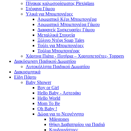
Πίνακας καλωσορίσματος Plexiglass
Στέφανα Γάμου
Υλικά για Μπομπονιέρες
Αρωματικό Κέρι Μπομπονιέρα
Αρωματικό Μπομπονιέρα Γάμου
Διαφανείς Συσκευασίες Γάμου
Μεταλλικά Στοιχεία
Ξύλινο Ντέφι Soap Tales
Τούλι για Μπομπονιέρες
Τούλια Μπομπονιέρας
Χάρτινα Πιάτα - Ποτήρια – Χαρτοπετσέτες- Toppers
Διακόσμηση Παιδικού Δωματίου
Αυτοκόλλητα Παιδικού Δωματίου
Διακοσμητικά
Είδη Πάρτυ
Baby Shower
Boy or Girl
Hello Baby - Αστεράκι
Hello World
Mom To Be
Oh Baby !
Δώρα για το Νεογέννητο
Milestones
Θήκη Διαβατηρίου για Παιδιά
Κουδουνίστρες