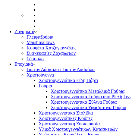
Ζαχαρωτά
Γλειφιτζούρια
Marshmallows
Κουφέτα Χατζηγιαννάκης
Συσκευασίες Ζαχαρωτών
Σέσουλες
Εποχιακά
Για τον Δάσκαλο / Για την Δασκάλα
Χριστούγεννα
Χριστουγεννιάτικα Είδη Πάρτι
Γούρια
Χριστουγεννιάτικα Μεταλλικά Γούρια
Χριστουγεννιάτικα Γούρια από Plexiglass
Χριστουγεννιάτικα Ξύλινα Γούρια
Χριστουγεννιάτικα Υφασμάτινα Γούρια
Χριστουγεννιάτικα Στολίδια
Χριστουγεννιάτικες Κούπες
Χριστουγεννιάτικη Συσκευασία
Υλικά Χριστουγεννιάτικων Κατασκευών
Υφάσματα – Κορδέλες – Runner