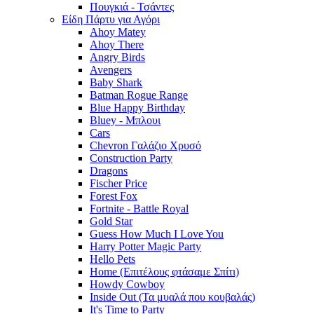
Πουγκιά - Τσάντες
Είδη Πάρτυ για Αγόρι
Ahoy Matey
Ahoy There
Angry Birds
Avengers
Baby Shark
Batman Rogue Range
Blue Happy Birthday
Bluey - Μπλουι
Cars
Chevron Γαλάζιο Χρυσό
Construction Party
Dragons
Fischer Price
Forest Fox
Fortnite - Battle Royal
Gold Star
Guess How Much I Love You
Harry Potter Magic Party
Hello Pets
Home (Επιτέλους φτάσαμε Σπίτι)
Howdy Cowboy
Inside Out (Τα μυαλά που κουβαλάς)
It's Time to Party