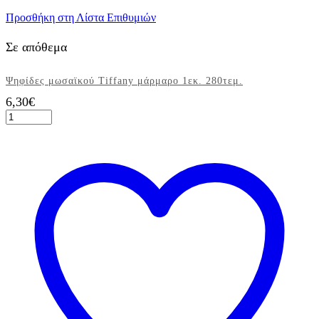
Προσθήκη στη Λίστα Επιθυμιών
Σε απόθεμα
Ψηφίδες μωσαϊκού Tiffany μάρμαρο 1εκ. 280τεμ.
6,30
€
Ψηφίδες
μωσαϊκού
Tiffany
μάρμαρο
1εκ.
280τεμ.
ποσότητα