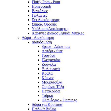
Fluffy Pom - Pom
Honeycomb
Βεντάλιες
Γιρλάντες
Σετ Διακόσμησης
Σπιράλ Οροφής
Υπόλοιπη Διακόσμηση
Χάρτινες Διακοσμητικές Μπάλες
Δώρα - Διακόσμηση
Διακόσμηση
Space - Διάστημα
Αστέρι - Star
Γοργόνα
Ελεφαντάκι
Ζούγκλα
Θαλασσινά
Κοάλα
Κύκνος
Μελισσούλα
Ουράνιο Τόξο
Πεταλούδα
Τσίρκο
Φλαμίνγκο - Flamingo
Δώρα για Κορίτσια
Παιδικά Βιβλία