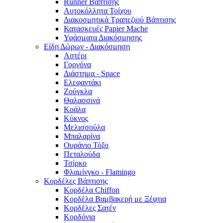
Runner Βάπτισης
Αυτοκόλλητα Τοίχου
Διακοσμητικά Τραπεζιού Βάπτισης
Κατασκευές Papier Mache
Υφάσματα Διακόσμησης
Είδη Δώρων - Διακόσμηση
Αστέρι
Γοργόνα
Διάστημα - Space
Ελεφαντάκι
Ζούγκλα
Θαλασσινά
Κοάλα
Κύκνος
Μελισσούλα
Μπαλαρίνα
Ουράνιο Τόξο
Πεταλούδα
Τσίρκο
Φλαμίνγκο - Flamingo
Κορδέλες Βάπτισης
Κορδέλα Chiffon
Κορδέλα Βαμβακερή με Ξέφτια
Κορδέλες Σατέν
Κορδόνια