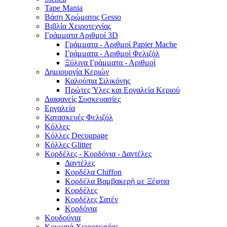
Tape Mania
Βάση Χρώματος Gesso
Βιβλία Χειροτεχνίας
Γράμματα Αριθμοί 3D
Γράμματα - Αριθμοί Papier Mache
Γράμματα - Αριθμοί Φελιζόλ
Ξύλινα Γράμματα - Αριθμοί
Δημιουργία Κεριών
Καλούπια Σιλικόνης
Πρώτες Ύλες και Εργαλεία Κεριού
Διαφανείς Συσκευασίες
Εργαλεία
Κατασκευές Φελιζόλ
Κόλλες
Κόλλες Decoupage
Κόλλες Glitter
Κορδέλες - Κορδόνια - Δαντέλες
Δαντέλες
Κορδέλα Chiffon
Κορδέλα Βαμβακερή με Ξέφτια
Κορδέλες
Κορδέλες Σατέν
Κορδόνια
Κουδούνια
Κουμπιά Χειροτεχνίας