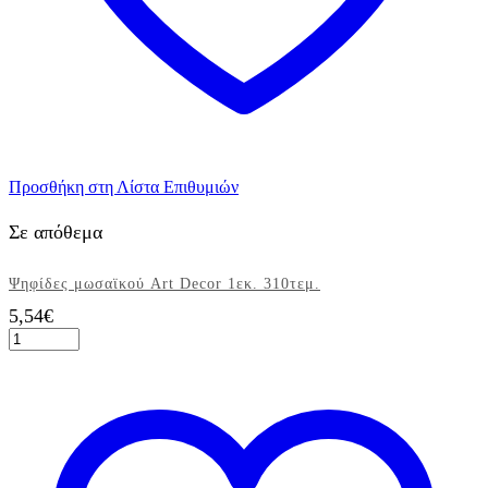
Προσθήκη στη Λίστα Επιθυμιών
Σε απόθεμα
Ψηφίδες μωσαϊκού Art Decor 1εκ. 310τεμ.
5,54
€
Ψηφίδες
μωσαϊκού
Art
Decor
1εκ.
310τεμ.
ποσότητα