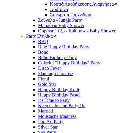
Κουτιά Αποθήκευσης Αναμνήσεων
Λούτρινα
Στρώματα Παιχνιδιού
Ζούγκλα - Jungle Party
Μπαλόνια Baby Shower
Ουράνιο Τόξο - Rainbow - Baby Shower
Party Ενηλίκων
BBQ
Blue Happy Birthday Party
Boho
Boho Birthday Party
Colorful "Happy Birthday" Party
Disco Fever
Flamingo Paradise
Floral
Gold Star
Happy Birthday Kraft
Happy Birthday Pastel
It's Time to Party
Keep Calm and Party On
Married
Moustache Madness
Pop Art Party
Silver Star
Spa Party