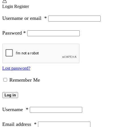
Login
Register
Username or email
*
Password
*
Lost password?
Remember Me
Log in
Username
*
Email address
*