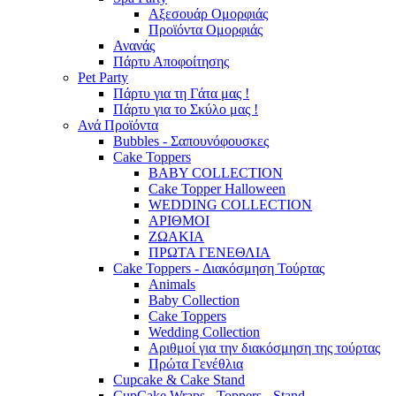
Αξεσουάρ Ομορφιάς
Προϊόντα Ομορφιάς
Ανανάς
Πάρτυ Αποφοίτησης
Pet Party
Πάρτυ για τη Γάτα μας !
Πάρτυ για το Σκύλο μας !
Ανά Προϊόντα
Bubbles - Σαπουνόφουσκες
Cake Toppers
BABY COLLECTION
Cake Topper Halloween
WEDDING COLLECTION
ΑΡΙΘΜΟΙ
ΖΩΑΚΙΑ
ΠΡΩΤΑ ΓΕΝΕΘΛΙΑ
Cake Toppers - Διακόσμηση Τούρτας
Animals
Baby Collection
Cake Toppers
Wedding Collection
Αριθμοί για την διακόσμηση της τούρτας
Πρώτα Γενέθλια
Cupcake & Cake Stand
CupCake Wraps - Toppers - Stand