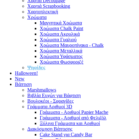
Χαρτιά Decoupage
Χαρτιά Scrapbooking
Χαρτοπλεκτική
Χρώματα
Μαγνητικά Χρώματα
Χρώματα Chalk Paint
Χρώματα Ακρυλικά
Χρώματα Γυαλιού
Χρώματα Μαυροπίνακα - Chalk
Χρώματα Μεταλλικά
Χρώματα Υφάσματος
Χρώματα Φωσφοριζέ
Ψηφίδες
Halloween!
New
Βάπτιση
Marshmallows
Βιβλία Ευχών για Βάφτιση
Βουλοκέρι - Σφραγίδες
Γράμματα Αριθμοί 3D
Γράμματα - Αριθμοί Papier Mache
Γράμματα - Αριθμοί από Φελιζόλ
Ξύλινα Γράμματα και Αριθμοί
Διακόσμηση Βάπτισης
Cake Stand για Candy Bar