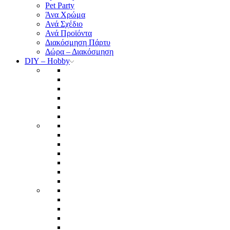
Pet Party
Άνα Χρώμα
Ανά Σχέδιο
Ανά Προϊόντα
Διακόσμηση Πάρτυ
Δώρα – Διακόσμηση
DIY – Hobby