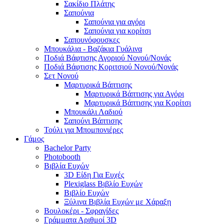
Σακίδιο Πλάτης
Σαπούνια
Σαπούνια για αγόρι
Σαπούνια για κορίτσι
Σαπουνόφουσκες
Μπουκάλια - Βαζάκια Γυάλινα
Ποδιά Βάφτισης Αγοριού Νονού/Νονάς
Ποδιά Βάφτισης Κοριτσιού Νονού/Νονάς
Σετ Νονού
Μαρτυρικά Βάπτισης
Μαρτυρικά Βάπτισης για Αγόρι
Μαρτυρικά Βάπτισης για Κορίτσι
Μπουκάλι Λαδιού
Σαπούνι Βάπτισης
Τούλι για Μπομπονιέρες
Γάμος
Bachelor Party
Photobooth
Βιβλία Ευχών
3D Είδη Για Ευχές
Plexiglass Βιβλίο Ευχών
Βιβλίο Ευχών
Ξύλινα Βιβλία Ευχών με Χάραξη
Βουλοκέρι - Σφραγίδες
Γράμματα Αριθμοί 3D