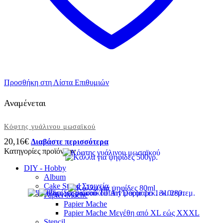
Προσθήκη στη Λίστα Επιθυμιών
Αναμένεται
Κόφτης γυάλινου μωσαϊκού
20,16
€
Διαβάστε περισσότερα
Κατηγορίες προϊόντων
DIY - Hobby
Album
Cake Stand Στοιχεία
Papier-Mache
Papier Mache
Papier Mache Μεγέθη από XL εώς XXXL
Stencil