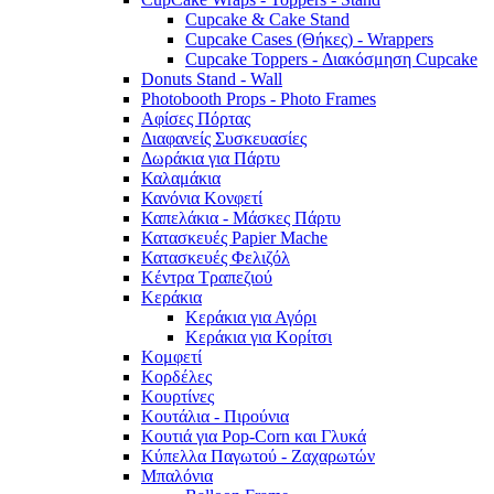
Cupcake & Cake Stand
Cupcake Cases (Θήκες) - Wrappers
Cupcake Toppers - Διακόσμηση Cupcake
Donuts Stand - Wall
Photobooth Props - Photo Frames
Αφίσες Πόρτας
Διαφανείς Συσκευασίες
Δωράκια για Πάρτυ
Καλαμάκια
Κανόνια Κονφετί
Καπελάκια - Μάσκες Πάρτυ
Κατασκευές Papier Mache
Κατασκευές Φελιζόλ
Κέντρα Τραπεζιού
Κεράκια
Κεράκια για Αγόρι
Κεράκια για Κορίτσι
Κομφετί
Κορδέλες
Κουρτίνες
Κουτάλια - Πιρούνια
Κουτιά για Pop-Corn και Γλυκά
Κύπελλα Παγωτού - Ζαχαρωτών
Μπαλόνια