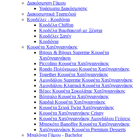
Διακόσμηση Γάμου
Υφάσματα Διακόσμησης
Διακοσμητικά Τραπεζιού
Κορδέλες - Κορδόνια
Κορδέλα Chiffon
Κορδέλα Βαμβακερή με Ξέφτια
Κορδέλες Σατέν
Κορδόνια
Κουφέτα Χατζηγιαννάκης
Bijoux & Bijoux Supreme Κουφέτα
Χατζηγιαννάκηs
Piccolino Κουφέτα Χατζηγιαννάκης
Rondo Πολύχρωμο Κουφέτα Χατζηγιαννάκης
Together Κουφέτα Χατζηγιαννάκης
Αμυγδάλου Supreme Κουφέτα Χατζηγιαννάκης
Αμυγδάλου Κλασικά Κουφέτα Χατζηγιαννάκης
Βέρες Κουφέτα Σοκολάτας Χατζηγιαννάκης
Βότσαλο Κουφέτα Χατζηγιαννάκης
Καρδιά Κουφέτα Χατζηγιαννάκης
Κουφέτα Σειρά Twist Χατζηγιαννάκης
Κουφέτα Χατζηγιαννάκης Crispy
Κουφέτα Χατζηγιαννάκης Αμυγδάλου Γεύσεις
Μπισκότο Banoffee Κουφέτα Χατζηγιαννάκης
Χατζηγιαννάκης Κουφέτα Premium Desserts
Μπαλόνια Γάμου - Bachelor