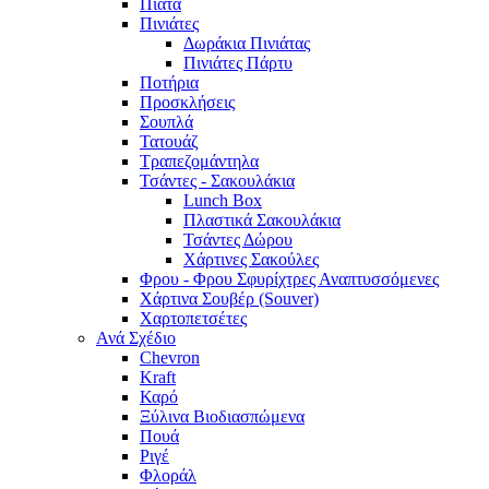
Πιάτα
Πινιάτες
Δωράκια Πινιάτας
Πινιάτες Πάρτυ
Ποτήρια
Προσκλήσεις
Σουπλά
Τατουάζ
Τραπεζομάντηλα
Τσάντες - Σακουλάκια
Lunch Box
Πλαστικά Σακουλάκια
Τσάντες Δώρου
Χάρτινες Σακούλες
Φρου - Φρου Σφυρίχτρες Αναπτυσσόμενες
Χάρτινα Σουβέρ (Souver)
Χαρτοπετσέτες
Ανά Σχέδιο
Chevron
Kraft
Καρό
Ξύλινα Βιοδιασπώμενα
Πουά
Ριγέ
Φλοράλ