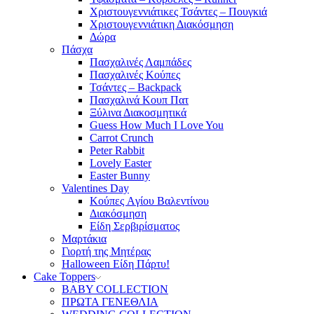
Χριστουγεννιάτικες Τσάντες – Πουγκιά
Χριστουγεννιάτικη Διακόσμηση
Δώρα
Πάσχα
Πασχαλινές Λαμπάδες
Πασχαλινές Κούπες
Τσάντες – Backpack
Πασχαλινά Κουπ Πατ
Ξύλινα Διακοσμητικά
Guess How Much I Love You
Carrot Crunch
Peter Rabbit
Lovely Easter
Easter Bunny
Valentines Day
Κούπες Aγίου Βαλεντίνου
Διακόσμηση
Είδη Σερβιρίσματος
Μαρτάκια
Γιορτή της Μητέρας
Halloween Είδη Πάρτυ!
Cake Toppers
BABY COLLECTION
ΠΡΩΤΑ ΓΕΝΕΘΛΙΑ