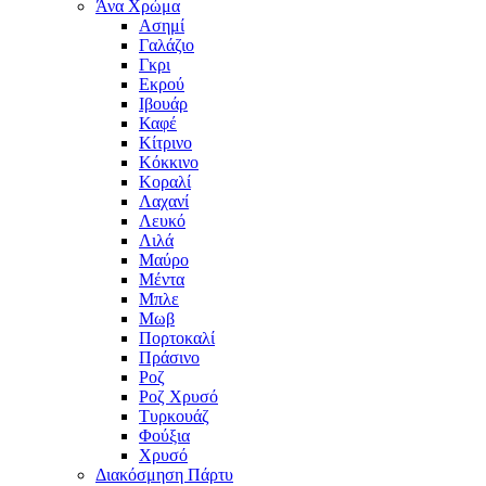
Άνα Χρώμα
Ασημί
Γαλάζιο
Γκρι
Εκρού
Ιβουάρ
Καφέ
Κίτρινο
Κόκκινο
Κοραλί
Λαχανί
Λευκό
Λιλά
Μαύρο
Μέντα
Μπλε
Μωβ
Πορτοκαλί
Πράσινο
Ροζ
Ροζ Χρυσό
Τυρκουάζ
Φούξια
Χρυσό
Διακόσμηση Πάρτυ