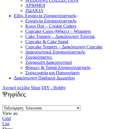
WEDDING COLLECTION
ΑΡΙΘΜΟΙ
ΖΩΑΚΙΑ
Είδη- Εργαλεία Ζαχαροπλαστικής
Εργαλεία Ζαχαροπλαστικής
Κουπ Πατ – Cookie Cutters
Cupcake Cases (Θήκες) – Wrappers
Cake Toppers – Διακόσμηση Τούρτας
Cupcake & Cake Stand
Cupcake Toppers – Διακόσμηση Cupcake
Διακοσμητικά Ζαχαροπλαστικής
Ζαχαρόπαστες
Ζαχαρώδη Διακοσμητικά
Φόρμες & Ταψιά Ζαχαροπλαστικής
Συσκευασία και Παρουσίαση
Διακόσμηση Παιδικού Δωματίου
Αρχική σελίδα
Shop
DIY - Hobby
Ψηφίδες
View as:
Grid
List
Show