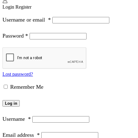
Login
Register
Username or email
*
Password
*
Lost password?
Remember Me
Log in
Username
*
Email address
*