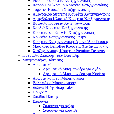
Piccolino Κουφέτα Χατζηγιαννάκης
Rondo Πολύχρωμο Κουφέτα Χατζηγιαννάκης
Together Κουφέτα Χατζηγιαννάκης
Αμυγδάλου Supreme Κουφέτα Χατζηγιαννάκης
Αμυγδάλου Κλασικά Κουφέτα Χατζηγιαννάκης
Βότσαλο Κουφέτα Χατζηγιαννάκης
Καρδιά Κουφέτα Χατζηγιαννάκης
Κουφέτα Σειρά Twist Χατζηγιαννάκης
Κουφέτα Χατζηγιαννάκης Crispy
Κουφέτα Χατζηγιαννάκης Αμυγδάλου Γεύσεις
Μπισκότο Banoffee Κουφέτα Χατζηγιαννάκης
Χατζηγιαννάκης Κουφέτα Premium Desserts
Κρεμαστά Διακοσμητικά Βάπτισης
Μπομπονιέρες Βάπτισης
Αρωματικό
Αρωματικό Μπομπονιέρα για Αγόρι
Αρωματικό Μπομπονιέρα για Κορίτσι
Αρωματικό Κερί Μπομπονιέρα
Βαλιτσάκια Μπομπονιέρες
Ξύλινο Ντέφι Soap Tales
Πουγκιά
Σακίδιο Πλάτης
Σαπούνια
Σαπούνια για αγόρι
Σαπούνια για κορίτσι