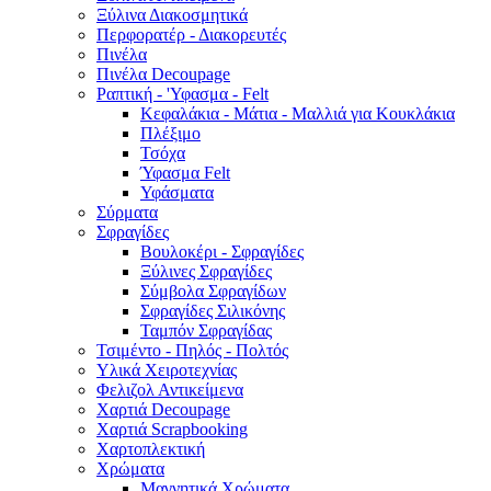
Ξύλινα Διακοσμητικά
Περφορατέρ - Διακορευτές
Πινέλα
Πινέλα Decoupage
Ραπτική - 'Υφασμα - Felt
Κεφαλάκια - Μάτια - Μαλλιά για Κουκλάκια
Πλέξιμο
Τσόχα
Ύφασμα Felt
Υφάσματα
Σύρματα
Σφραγίδες
Βουλοκέρι - Σφραγίδες
Ξύλινες Σφραγίδες
Σύμβολα Σφραγίδων
Σφραγίδες Σιλικόνης
Ταμπόν Σφραγίδας
Τσιμέντο - Πηλός - Πολτός
Υλικά Χειροτεχνίας
Φελιζολ Αντικείμενα
Χαρτιά Decoupage
Χαρτιά Scrapbooking
Χαρτοπλεκτική
Χρώματα
Μαγνητικά Χρώματα