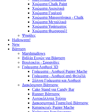
Χρώματα Chalk Paint
Χρώματα Ακρυλικά
Χρώματα Γυαλιού
Χρώματα Μαυροπίνακα - Chalk
Χρώματα Μεταλλικά
Χρώματα Υφάσματος
Χρώματα Φωσφοριζέ
Ψηφίδες
Halloween!
New
Βάπτιση
Marshmallows
Βιβλία Ευχών για Βάφτιση
Βουλοκέρι - Σφραγίδες
Γράμματα Αριθμοί 3D
Γράμματα - Αριθμοί Papier Mache
Γράμματα - Αριθμοί από Φελιζόλ
Ξύλινα Γράμματα και Αριθμοί
Διακόσμηση Βάπτισης
Cake Stand για Candy Bar
Runner Βάπτισης
Αυτοκόλλητα Τοίχου
Διακοσμητικά Τραπεζιού Βάπτισης
Κατασκευές Papier Mache
Υφάσματα Διακόσμησης