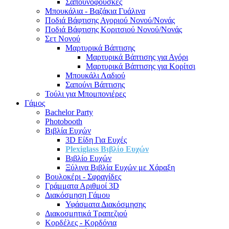
Σαπουνόφουσκες
Μπουκάλια - Βαζάκια Γυάλινα
Ποδιά Βάφτισης Αγοριού Νονού/Νονάς
Ποδιά Βάφτισης Κοριτσιού Νονού/Νονάς
Σετ Νονού
Μαρτυρικά Βάπτισης
Μαρτυρικά Βάπτισης για Αγόρι
Μαρτυρικά Βάπτισης για Κορίτσι
Μπουκάλι Λαδιού
Σαπούνι Βάπτισης
Τούλι για Μπομπονιέρες
Γάμος
Bachelor Party
Photobooth
Βιβλία Ευχών
3D Είδη Για Ευχές
Plexiglass Βιβλίο Ευχών
Βιβλίο Ευχών
Ξύλινα Βιβλία Ευχών με Χάραξη
Βουλοκέρι - Σφραγίδες
Γράμματα Αριθμοί 3D
Διακόσμηση Γάμου
Υφάσματα Διακόσμησης
Διακοσμητικά Τραπεζιού
Κορδέλες - Κορδόνια