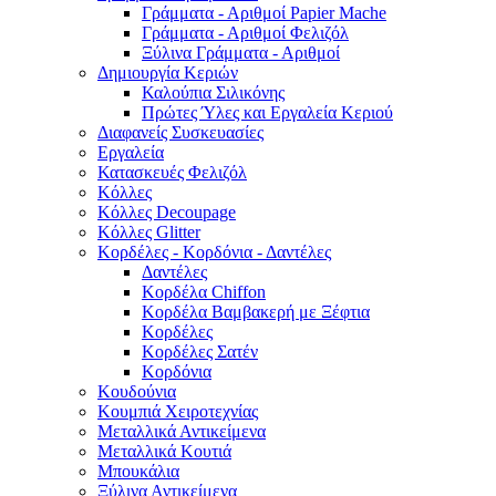
Γράμματα - Αριθμοί Papier Mache
Γράμματα - Αριθμοί Φελιζόλ
Ξύλινα Γράμματα - Αριθμοί
Δημιουργία Κεριών
Καλούπια Σιλικόνης
Πρώτες Ύλες και Εργαλεία Κεριού
Διαφανείς Συσκευασίες
Εργαλεία
Κατασκευές Φελιζόλ
Κόλλες
Κόλλες Decoupage
Κόλλες Glitter
Κορδέλες - Κορδόνια - Δαντέλες
Δαντέλες
Κορδέλα Chiffon
Κορδέλα Βαμβακερή με Ξέφτια
Κορδέλες
Κορδέλες Σατέν
Κορδόνια
Κουδούνια
Κουμπιά Χειροτεχνίας
Μεταλλικά Αντικείμενα
Μεταλλικά Κουτιά
Μπουκάλια
Ξύλινα Αντικείμενα