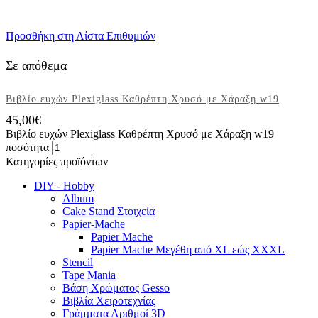
Προσθήκη στη Λίστα Επιθυμιών
Σε απόθεμα
Βιβλίο ευχών Plexiglass Καθρέπτη Χρυσό με Χάραξη w19
45,00
€
Βιβλίο ευχών Plexiglass Καθρέπτη Χρυσό με Χάραξη w19
ποσότητα
Κατηγορίες προϊόντων
DIY - Hobby
Album
Cake Stand Στοιχεία
Papier-Mache
Papier Mache
Papier Mache Μεγέθη από XL εώς XXXL
Stencil
Tape Mania
Βάση Χρώματος Gesso
Βιβλία Χειροτεχνίας
Γράμματα Αριθμοί 3D