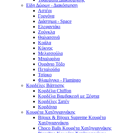
Είδη Δώρων - Διακόσμηση
Αστέρι
Γοργόνα
Διάστημα - Space
Ελεφαντάκι
Ζούγκλα
Θαλασσινά
Κοάλα
Κύκνος
Μελισσούλα
Μπαλαρίνα
Ουράνιο Τόξο
Πεταλούδα
Τσίρκο
Φλαμίνγκο - Flamingo
Κορδέλες Βάπτισης
Κορδέλα Chiffon
Κορδέλα Βαμβακερή με Ξέφτια
Κορδέλες Σατέν
Κορδόνια
Κουφέτα Χατζηγιαννάκης
Bijoux & Bijoux Supreme Κουφέτα
Χατζηγιαννάκηs
Choco Balls Κουφέτα Χατζηγιαννάκης