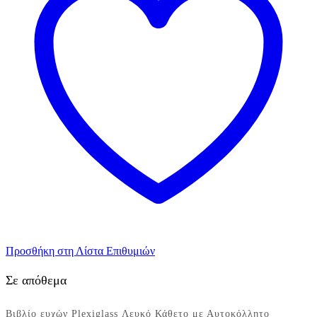
Προσθήκη στη Λίστα Επιθυμιών
Σε απόθεμα
Βιβλίο ευχών Plexiglass Λευκό Κάθετο με Αυτοκόλλητο