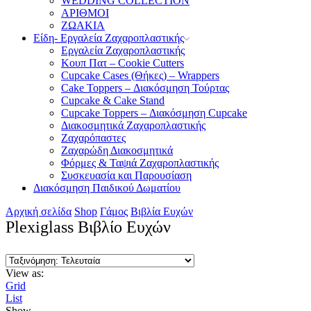
WEDDING COLLECTION
ΑΡΙΘΜΟΙ
ΖΩΑΚΙΑ
Είδη- Εργαλεία Ζαχαροπλαστικής
Εργαλεία Ζαχαροπλαστικής
Κουπ Πατ – Cookie Cutters
Cupcake Cases (Θήκες) – Wrappers
Cake Toppers – Διακόσμηση Τούρτας
Cupcake & Cake Stand
Cupcake Toppers – Διακόσμηση Cupcake
Διακοσμητικά Ζαχαροπλαστικής
Ζαχαρόπαστες
Ζαχαρώδη Διακοσμητικά
Φόρμες & Ταψιά Ζαχαροπλαστικής
Συσκευασία και Παρουσίαση
Διακόσμηση Παιδικού Δωματίου
Αρχική σελίδα
Shop
Γάμος
Βιβλία Ευχών
Plexiglass Βιβλίο Ευχών
View as:
Grid
List
Show