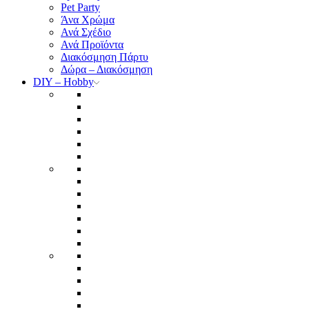
Pet Party
Άνα Χρώμα
Ανά Σχέδιο
Ανά Προϊόντα
Διακόσμηση Πάρτυ
Δώρα – Διακόσμηση
DIY – Hobby