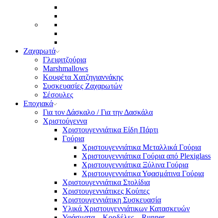
Ζαχαρωτά
Γλειφιτζούρια
Marshmallows
Κουφέτα Χατζηγιαννάκης
Συσκευασίες Ζαχαρωτών
Σέσουλες
Εποχιακά
Για τον Δάσκαλο / Για την Δασκάλα
Χριστούγεννα
Χριστουγεννιάτικα Είδη Πάρτι
Γούρια
Χριστουγεννιάτικα Μεταλλικά Γούρια
Χριστουγεννιάτικα Γούρια από Plexiglass
Χριστουγεννιάτικα Ξύλινα Γούρια
Χριστουγεννιάτικα Υφασμάτινα Γούρια
Χριστουγεννιάτικα Στολίδια
Χριστουγεννιάτικες Κούπες
Χριστουγεννιάτικη Συσκευασία
Υλικά Χριστουγεννιάτικων Κατασκευών
Υφάσματα – Κορδέλες – Runner