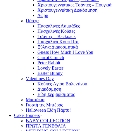
Χριστουγεννιάτικες Τσάντες – Πουγκιά
Χριστουγεννιάτικη Διακόσμηση
Δώρα
Πάσχα
Πασχαλινές Λαμπάδες
Πασχαλινές Κούπες
Τσάντες – Backpack
Πασχαλινά Κουπ Πατ
Ξύλινα Διακοσμητικά
Guess How Much I Love You
Carrot Crunch
Peter Rabbit
Lovely Easter
Easter Bunny
Valentines Day
Κούπες Aγίου Βαλεντίνου
Διακόσμηση
Είδη Σερβιρίσματος
Μαρτάκια
Γιορτή της Μητέρας
Halloween Είδη Πάρτυ!
Cake Toppers
BABY COLLECTION
ΠΡΩΤΑ ΓΕΝΕΘΛΙΑ