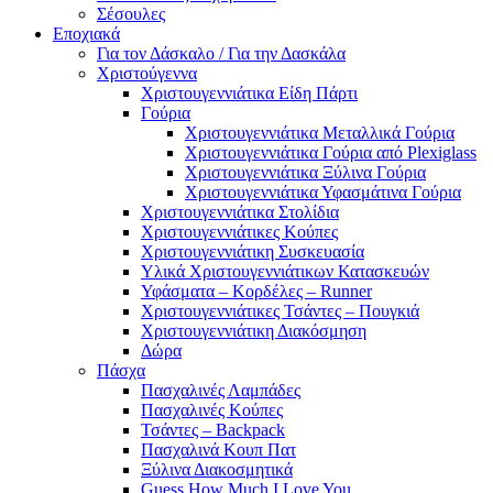
Σέσουλες
Εποχιακά
Για τον Δάσκαλο / Για την Δασκάλα
Χριστούγεννα
Χριστουγεννιάτικα Είδη Πάρτι
Γούρια
Χριστουγεννιάτικα Μεταλλικά Γούρια
Χριστουγεννιάτικα Γούρια από Plexiglass
Χριστουγεννιάτικα Ξύλινα Γούρια
Χριστουγεννιάτικα Υφασμάτινα Γούρια
Χριστουγεννιάτικα Στολίδια
Χριστουγεννιάτικες Κούπες
Χριστουγεννιάτικη Συσκευασία
Υλικά Χριστουγεννιάτικων Κατασκευών
Υφάσματα – Κορδέλες – Runner
Χριστουγεννιάτικες Τσάντες – Πουγκιά
Χριστουγεννιάτικη Διακόσμηση
Δώρα
Πάσχα
Πασχαλινές Λαμπάδες
Πασχαλινές Κούπες
Τσάντες – Backpack
Πασχαλινά Κουπ Πατ
Ξύλινα Διακοσμητικά
Guess How Much I Love You