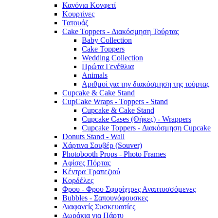
Κανόνια Κονφετί
Κουρτίνες
Τατουάζ
Cake Toppers - Διακόσμηση Τούρτας
Baby Collection
Cake Toppers
Wedding Collection
Πρώτα Γενέθλια
Animals
Αριθμοί για την διακόσμηση της τούρτας
Cupcake & Cake Stand
CupCake Wraps - Toppers - Stand
Cupcake & Cake Stand
Cupcake Cases (Θήκες) - Wrappers
Cupcake Toppers - Διακόσμηση Cupcake
Donuts Stand - Wall
Χάρτινα Σουβέρ (Souver)
Photobooth Props - Photo Frames
Αφίσες Πόρτας
Κέντρα Τραπεζιού
Κορδέλες
Φρου - Φρου Σφυρίχτρες Αναπτυσσόμενες
Bubbles - Σαπουνόφουσκες
Διαφανείς Συσκευασίες
Δωράκια για Πάρτυ