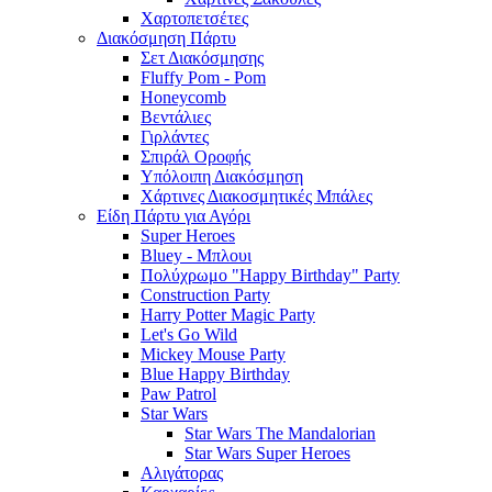
Χαρτοπετσέτες
Διακόσμηση Πάρτυ
Σετ Διακόσμησης
Fluffy Pom - Pom
Honeycomb
Βεντάλιες
Γιρλάντες
Σπιράλ Οροφής
Υπόλοιπη Διακόσμηση
Χάρτινες Διακοσμητικές Μπάλες
Είδη Πάρτυ για Αγόρι
Super Heroes
Bluey - Μπλουι
Πολύχρωμο "Happy Birthday" Party
Construction Party
Harry Potter Magic Party
Let's Go Wild
Mickey Mouse Party
Blue Happy Birthday
Paw Patrol
Star Wars
Star Wars The Mandalorian
Star Wars Super Heroes
Αλιγάτορας