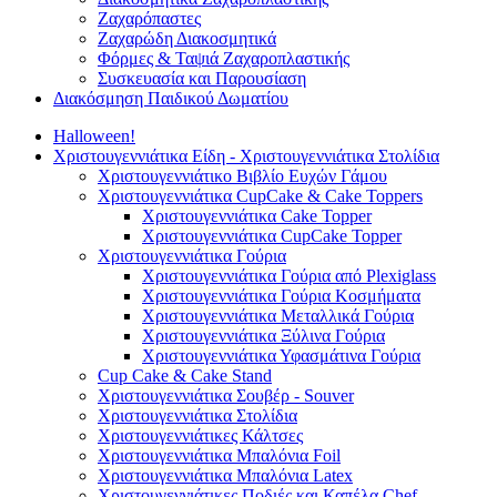
Ζαχαρόπαστες
Ζαχαρώδη Διακοσμητικά
Φόρμες & Ταψιά Ζαχαροπλαστικής
Συσκευασία και Παρουσίαση
Διακόσμηση Παιδικού Δωματίου
Halloween!
Χριστουγεννιάτικα Είδη - Χριστουγεννιάτικα Στολίδια
Χριστουγεννιάτικο Βιβλίο Ευχών Γάμου
Χριστουγεννιάτικα CupCake & Cake Toppers
Χριστουγεννιάτικα Cake Topper
Χριστουγεννιάτικα CupCake Topper
Χριστουγεννιάτικα Γούρια
Χριστουγεννιάτικα Γούρια από Plexiglass
Χριστουγεννιάτικα Γούρια Κοσμήματα
Χριστουγεννιάτικα Μεταλλικά Γούρια
Χριστουγεννιάτικα Ξύλινα Γούρια
Χριστουγεννιάτικα Υφασμάτινα Γούρια
Cup Cake & Cake Stand
Χριστουγεννιάτικα Σουβέρ - Souver
Χριστουγεννιάτικα Στολίδια
Χριστουγεννιάτικες Κάλτσες
Χριστουγεννιάτικα Μπαλόνια Foil
Χριστουγεννιάτικα Μπαλόνια Latex
Χριστουγεννιάτικες Ποδιές και Καπέλα Chef