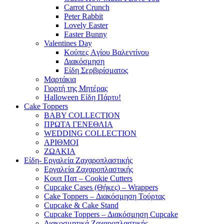
Carrot Crunch
Peter Rabbit
Lovely Easter
Easter Bunny
Valentines Day
Κούπες Aγίου Βαλεντίνου
Διακόσμηση
Είδη Σερβιρίσματος
Μαρτάκια
Γιορτή της Μητέρας
Halloween Είδη Πάρτυ!
Cake Toppers
BABY COLLECTION
ΠΡΩΤΑ ΓΕΝΕΘΛΙΑ
WEDDING COLLECTION
ΑΡΙΘΜΟΙ
ΖΩΑΚΙΑ
Είδη- Εργαλεία Ζαχαροπλαστικής
Εργαλεία Ζαχαροπλαστικής
Κουπ Πατ – Cookie Cutters
Cupcake Cases (Θήκες) – Wrappers
Cake Toppers – Διακόσμηση Τούρτας
Cupcake & Cake Stand
Cupcake Toppers – Διακόσμηση Cupcake
Διακοσμητικά Ζαχαροπλαστικής