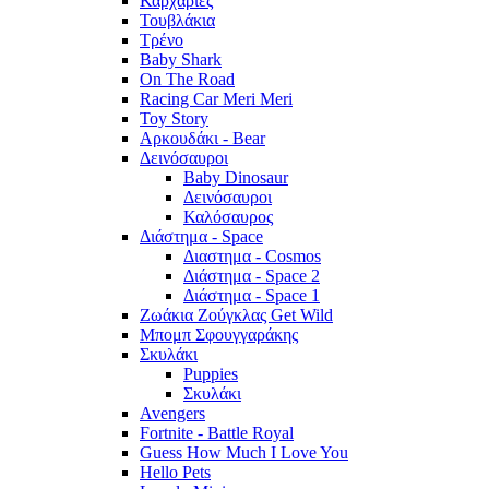
Καρχαρίες
Τουβλάκια
Τρένο
Baby Shark
On The Road
Racing Car Meri Meri
Toy Story
Αρκουδάκι - Bear
Δεινόσαυροι
Baby Dinosaur
Δεινόσαυροι
Καλόσαυρος
Διάστημα - Space
Διαστημα - Cosmos
Διάστημα - Space 2
Διάστημα - Space 1
Ζωάκια Ζούγκλας Get Wild
Μπομπ Σφουγγαράκης
Σκυλάκι
Puppies
Σκυλάκι
Avengers
Fortnite - Battle Royal
Guess How Much I Love You
Hello Pets