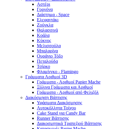
Αστέρι
Γοργόνα
Διάστημα - Space
Ελεφαντάκι
Ζούγκλα
Θαλασσινά
Κοάλα
Κύκνος
Μελισσούλα
Μπαλαρίνα
Ουράνιο Τόξο
Πεταλούδα
Τσίρκο
Φλαμίνγκο - Flamingo
Γράμματα Αριθμοί 3D
Γράμματα - Αριθμοί Papier Mache
Ξύλινα Γράμματα και Αριθμοί
Γράμματα - Αριθμοί από Φελιζόλ
Διακόσμηση Βάπτισης
Υφάσματα Διακόσμησης
Αυτοκόλλητα Τοίχου
Cake Stand για Candy Bar
Runner Βάπτισης
Διακοσμητικά Τραπεζιού Βάπτισης
Κατασκευές Papier Mache