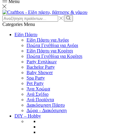
Menu
Search
input
Search
Categories
Menu
Είδη Πάρτυ
Είδη Πάρτυ για Αγόρι
Πρώτα Γενέθλια για Αγόρι
Είδη Πάρτυ για Κορίτσι
Πρώτα Γενέθλια για Κορίτσι
Party Ενηλίκων
Bachelor Party
Baby Shower
Spa Party
Pet Party
Άνα Χρώμα
Ανά Σχέδιο
Ανά Προϊόντα
Διακόσμηση Πάρτυ
Δώρα – Διακόσμηση
DIY – Hobby