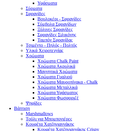
Υφάσματα
Σύρματα
Σφραγίδες
Βουλοκέρι - Σφραγίδες
Σύμβολα Σφραγίδων
Ξύλινες Σφραγίδες
Σφραγίδες Σιλικόνης
Ταμπόν Σφραγίδας
Τσιμέντο - Πηλός - Πολτός
Υλικά Χειροτεχνίας
Χρώματα
Χρώματα Chalk Paint
Χρώματα Ακρυλικά
Μαγνητικά Χρώματα
Χρώματα Γυαλιού
Χρώματα Μαυροπίνακα - Chalk
Χρώματα Μεταλλικά
Χρώματα Υφάσματος
Χρώματα Φωσφοριζέ
Ψηφίδες
Βάπτιση
Marshmallows
Τούλι για Μπομπονιέρες
Κουφέτα Χατζηγιαννάκης
Κουφέτα Χατζηγιαννάκης Crispy