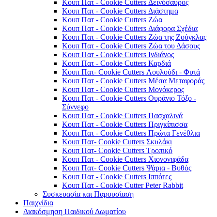
Κουπ Πατ - Cookie Cutters Δεινόσαυρος
Κουπ Πατ - Cookie Cutters Διάστημα
Κουπ Πατ - Cookie Cutters Ζώα
Κουπ Πατ - Cookie Cutters Διάφορα Σχέδια
Κουπ Πατ - Cookie Cutters Ζώα της Ζούγκλας
Κουπ Πατ - Cookie Cutters Ζώα του Δάσους
Κουπ Πατ - Cookie Cutters Ινδιάνος
Κουπ Πατ - Cookie Cutters Καρδιά
Κουπ Πατ- Cookie Cutters Λουλούδι - Φυτά
Κουπ Πατ - Cookie Cutters Μέσα Μεταφοράς
Κουπ Πατ - Cookie Cutters Μονόκερος
Κουπ Πατ - Cookie Cutters Ουράνιο Τόξο -
Σύννεφο
Κουπ Πατ - Cookie Cutters Πασχαλινά
Κουπ Πατ - Cookie Cutters Πριγκίπισσα
Κουπ Πατ - Cookie Cutters Πρώτα Γενέθλια
Κουπ Πατ- Cookie Cutters Σκυλάκι
Κουπ Πατ- Cookie Cutters Τροπικό
Κουπ Πατ - Cookie Cutters Χιονονιφάδα
Κουπ Πατ- Cookie Cutters Ψάρια - Βυθός
Κουπ Πατ - Cookie Cutters Ιππότες
Κουπ Πατ - Cookie Cutter Peter Rabbit
Συσκευασία και Παρουσίαση
Παιχνίδια
Διακόσμηση Παιδικού Δωματίου