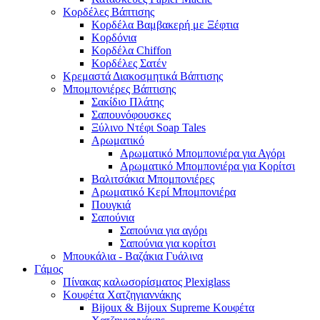
Κορδέλες Βάπτισης
Κορδέλα Βαμβακερή με Ξέφτια
Κορδόνια
Κορδέλα Chiffon
Κορδέλες Σατέν
Κρεμαστά Διακοσμητικά Βάπτισης
Μπομπονιέρες Βάπτισης
Σακίδιο Πλάτης
Σαπουνόφουσκες
Ξύλινο Ντέφι Soap Tales
Αρωματικό
Αρωματικό Μπομπονιέρα για Αγόρι
Αρωματικό Μπομπονιέρα για Κορίτσι
Βαλιτσάκια Μπομπονιέρες
Αρωματικό Κερί Μπομπονιέρα
Πουγκιά
Σαπούνια
Σαπούνια για αγόρι
Σαπούνια για κορίτσι
Μπουκάλια - Βαζάκια Γυάλινα
Γάμος
Πίνακας καλωσορίσματος Plexiglass
Κουφέτα Χατζηγιαννάκης
Bijoux & Bijoux Supreme Κουφέτα