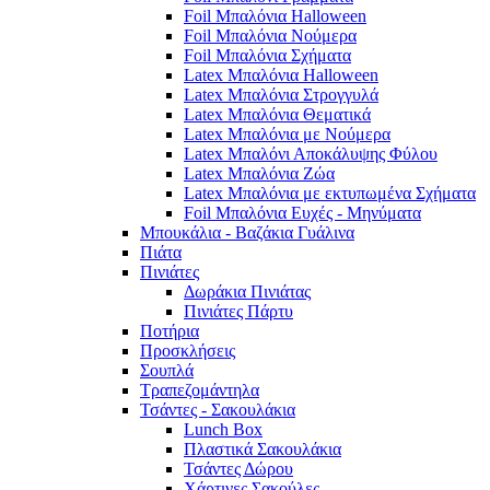
Foil Μπαλόνια Halloween
Foil Μπαλόνια Νούμερα
Foil Μπαλόνια Σχήματα
Latex Μπαλόνια Halloween
Latex Μπαλόνια Στρογγυλά
Latex Μπαλόνια Θεματικά
Latex Μπαλόνια με Νούμερα
Latex Μπαλόνι Αποκάλυψης Φύλου
Latex Μπαλόνια Ζώα
Latex Μπαλόνια με εκτυπωμένα Σχήματα
Foil Μπαλόνια Ευχές - Μηνύματα
Μπουκάλια - Βαζάκια Γυάλινα
Πιάτα
Πινιάτες
Δωράκια Πινιάτας
Πινιάτες Πάρτυ
Ποτήρια
Προσκλήσεις
Σουπλά
Τραπεζομάντηλα
Τσάντες - Σακουλάκια
Lunch Box
Πλαστικά Σακουλάκια
Τσάντες Δώρου
Χάρτινες Σακούλες