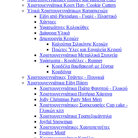
Χριστουεννιάτικα Κουπ Πατ- Cookie Cutters
Υλικά Χριστουγεννιάτικων Κατασκευών
Είδη από Plexiglass - Γυαλί - Πλαστικό
Χάντρες
Υφασμάτινες Κολοκύθες
Διάφορα Υλικά
Δημιουργία Κεριών
Καλούπια Σιλικόνης Κεριών
Πρώτες Ύλες και Εργαλεία Κεριού
Χριστουγεννιάτικα Μεταλλικά Στοιχεία
Υφάσματα - Κορδέλες - Runner
Κορδέλα βαμβακερή με ξέφτια
Κορδόνια
Χριστουγεννιάτικες Τσάντες - Πουγκιά
Χριστουγεννιάτικα Είδη Πάρτι
Χριστουγεννιάτικα Πιάτα Φαγητού - Γλυκού
Χριστουγεννιάτικα Ποτήρια Χάρτινα
Jolly Christmas Party Meri Meri
Χριστουγεννιάτικες Συσκευασίες Cup cake -
Γλυκών κλπ
Χριστουγεννιάτικα Τραπεζομάντηλα
Joyful Snowman
Χριστουγεννιάτικες Χαρτοπετσέτες
Festive Motif