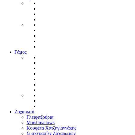
Γάμος
Ζαχαρωτά
Γλειφιτζούρια
Marshmallows
Κουφέτα Χατζηγιαννάκης
Συσκευασίες Ζαχαρωτών