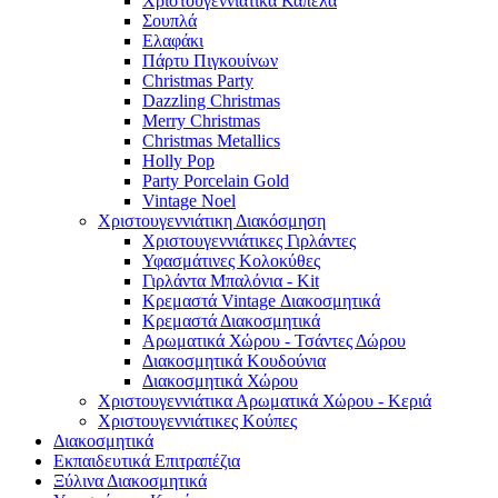
Χριστουγεννιάτικα Καπέλα
Σουπλά
Ελαφάκι
Πάρτυ Πιγκουίνων
Christmas Party
Dazzling Christmas
Merry Christmas
Christmas Metallics
Holly Pop
Party Porcelain Gold
Vintage Noel
Χριστουγεννιάτικη Διακόσμηση
Χριστουγεννιάτικες Γιρλάντες
Υφασμάτινες Κολοκύθες
Γιρλάντα Μπαλόνια - Kit
Κρεμαστά Vintage Διακοσμητικά
Κρεμαστά Διακοσμητικά
Αρωματικά Χώρου - Τσάντες Δώρου
Διακοσμητικά Κουδούνια
Διακοσμητικά Χώρου
Χριστουγεννιάτικα Αρωματικά Χώρου - Κεριά
Χριστουγεννιάτικες Κούπες
Διακοσμητικά
Εκπαιδευτικά Επιτραπέζια
Ξύλινα Διακοσμητικά