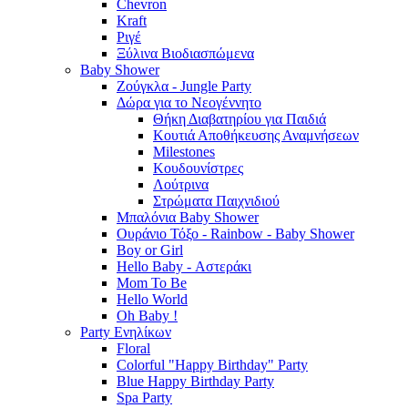
Chevron
Kraft
Ριγέ
Ξύλινα Βιοδιασπώμενα
Baby Shower
Ζούγκλα - Jungle Party
Δώρα για το Νεογέννητο
Θήκη Διαβατηρίου για Παιδιά
Κουτιά Αποθήκευσης Αναμνήσεων
Milestones
Κουδουνίστρες
Λούτρινα
Στρώματα Παιχνιδιού
Μπαλόνια Baby Shower
Ουράνιο Τόξο - Rainbow - Baby Shower
Boy or Girl
Hello Baby - Αστεράκι
Mom To Be
Hello World
Oh Baby !
Party Ενηλίκων
Floral
Colorful "Happy Birthday" Party
Blue Happy Birthday Party
Spa Party