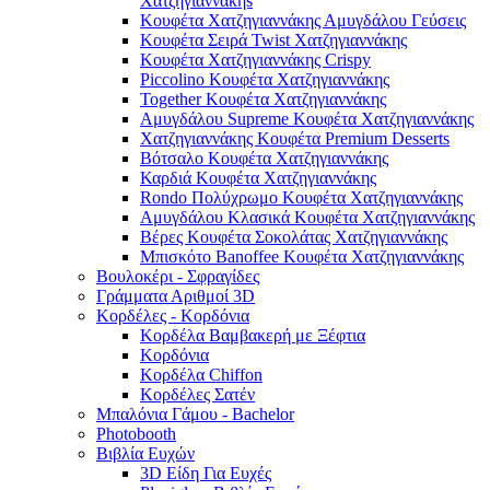
Χατζηγιαννάκηs
Κουφέτα Χατζηγιαννάκης Αμυγδάλου Γεύσεις
Κουφέτα Σειρά Twist Χατζηγιαννάκης
Κουφέτα Χατζηγιαννάκης Crispy
Piccolino Κουφέτα Χατζηγιαννάκης
Together Κουφέτα Χατζηγιαννάκης
Αμυγδάλου Supreme Κουφέτα Χατζηγιαννάκης
Χατζηγιαννάκης Κουφέτα Premium Desserts
Βότσαλο Κουφέτα Χατζηγιαννάκης
Καρδιά Κουφέτα Χατζηγιαννάκης
Rondo Πολύχρωμο Κουφέτα Χατζηγιαννάκης
Αμυγδάλου Κλασικά Κουφέτα Χατζηγιαννάκης
Βέρες Κουφέτα Σοκολάτας Χατζηγιαννάκης
Μπισκότο Banoffee Κουφέτα Χατζηγιαννάκης
Βουλοκέρι - Σφραγίδες
Γράμματα Αριθμοί 3D
Κορδέλες - Κορδόνια
Κορδέλα Βαμβακερή με Ξέφτια
Κορδόνια
Κορδέλα Chiffon
Κορδέλες Σατέν
Μπαλόνια Γάμου - Bachelor
Photobooth
Βιβλία Ευχών
3D Είδη Για Ευχές