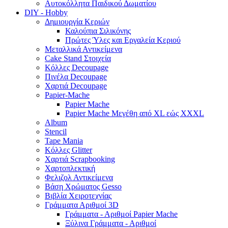
Αυτοκόλλητα Παιδικού Δωματίου
DIY - Hobby
Δημιουργία Κεριών
Καλούπια Σιλικόνης
Πρώτες Ύλες και Εργαλεία Κεριού
Μεταλλικά Αντικείμενα
Cake Stand Στοιχεία
Κόλλες Decoupage
Πινέλα Decoupage
Χαρτιά Decoupage
Papier-Mache
Papier Mache
Papier Mache Μεγέθη από XL εώς XXXL
Album
Stencil
Tape Mania
Κόλλες Glitter
Χαρτιά Scrapbooking
Χαρτοπλεκτική
Φελιζολ Αντικείμενα
Βάση Χρώματος Gesso
Βιβλία Χειροτεχνίας
Γράμματα Αριθμοί 3D
Γράμματα - Αριθμοί Papier Mache
Ξύλινα Γράμματα - Αριθμοί