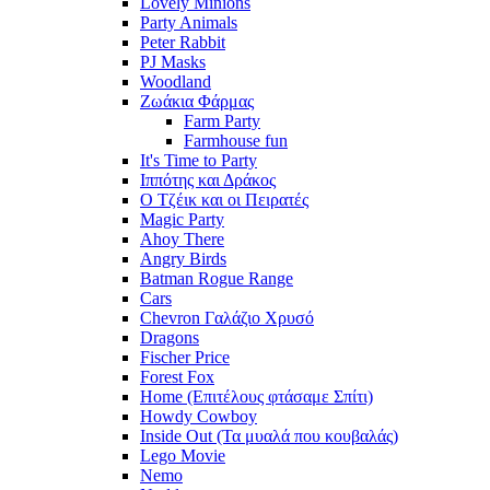
Lovely Minions
Party Animals
Peter Rabbit
PJ Masks
Woodland
Ζωάκια Φάρμας
Farm Party
Farmhouse fun
It's Time to Party
Ιππότης και Δράκος
Ο Τζέικ και οι Πειρατές
Magic Party
Ahoy There
Angry Birds
Batman Rogue Range
Cars
Chevron Γαλάζιο Χρυσό
Dragons
Fischer Price
Forest Fox
Home (Επιτέλους φτάσαμε Σπίτι)
Howdy Cowboy
Inside Out (Τα μυαλά που κουβαλάς)
Lego Movie
Nemo