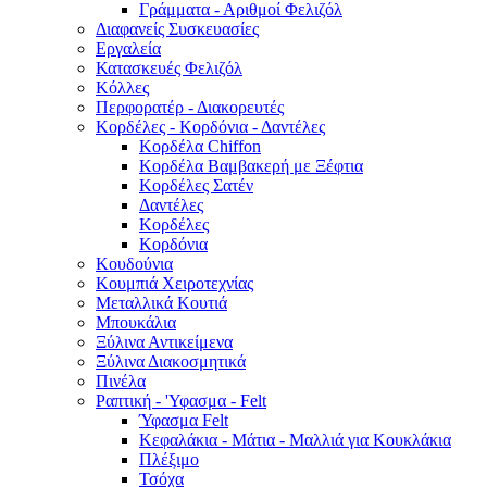
Γράμματα - Αριθμοί Φελιζόλ
Διαφανείς Συσκευασίες
Εργαλεία
Κατασκευές Φελιζόλ
Κόλλες
Περφορατέρ - Διακορευτές
Κορδέλες - Κορδόνια - Δαντέλες
Κορδέλα Chiffon
Κορδέλα Βαμβακερή με Ξέφτια
Κορδέλες Σατέν
Δαντέλες
Κορδέλες
Κορδόνια
Κουδούνια
Κουμπιά Χειροτεχνίας
Μεταλλικά Κουτιά
Μπουκάλια
Ξύλινα Αντικείμενα
Ξύλινα Διακοσμητικά
Πινέλα
Ραπτική - 'Υφασμα - Felt
Ύφασμα Felt
Κεφαλάκια - Μάτια - Μαλλιά για Κουκλάκια
Πλέξιμο
Τσόχα