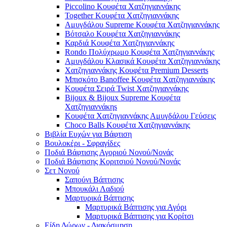
Piccolino Κουφέτα Χατζηγιαννάκης
Together Κουφέτα Χατζηγιαννάκης
Αμυγδάλου Supreme Κουφέτα Χατζηγιαννάκης
Βότσαλο Κουφέτα Χατζηγιαννάκης
Καρδιά Κουφέτα Χατζηγιαννάκης
Rondo Πολύχρωμο Κουφέτα Χατζηγιαννάκης
Αμυγδάλου Κλασικά Κουφέτα Χατζηγιαννάκης
Χατζηγιαννάκης Κουφέτα Premium Desserts
Μπισκότο Banoffee Κουφέτα Χατζηγιαννάκης
Κουφέτα Σειρά Twist Χατζηγιαννάκης
Bijoux & Bijoux Supreme Κουφέτα
Χατζηγιαννάκηs
Κουφέτα Χατζηγιαννάκης Αμυγδάλου Γεύσεις
Choco Balls Κουφέτα Χατζηγιαννάκης
Βιβλία Ευχών για Βάφτιση
Βουλοκέρι - Σφραγίδες
Ποδιά Βάφτισης Αγοριού Νονού/Νονάς
Ποδιά Βάφτισης Κοριτσιού Νονού/Νονάς
Σετ Νονού
Σαπούνι Βάπτισης
Μπουκάλι Λαδιού
Μαρτυρικά Βάπτισης
Μαρτυρικά Βάπτισης για Αγόρι
Μαρτυρικά Βάπτισης για Κορίτσι
Είδη Δώρων - Διακόσμηση