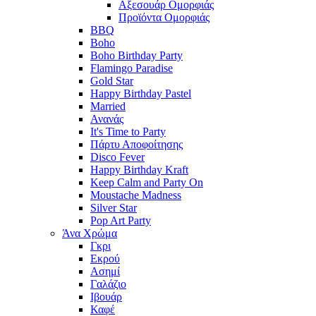
Αξεσουάρ Ομορφιάς
Προϊόντα Ομορφιάς
BBQ
Boho
Boho Birthday Party
Flamingo Paradise
Gold Star
Happy Birthday Pastel
Married
Ανανάς
It's Time to Party
Πάρτυ Αποφοίτησης
Disco Fever
Happy Birthday Kraft
Keep Calm and Party On
Moustache Madness
Silver Star
Pop Art Party
Άνα Χρώμα
Γκρι
Εκρού
Ασημί
Γαλάζιο
Ιβουάρ
Καφέ