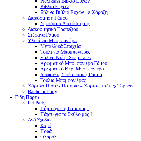
Plexiglass Βιβλίο Ευχών
Βιβλίο Ευχών
Ξύλινα Βιβλία Ευχών με Χάραξη
Διακόσμηση Γάμου
Υφάσματα Διακόσμησης
Διακοσμητικά Τραπεζιού
Στέφανα Γάμου
Υλικά για Μπομπονιέρες
Μεταλλικά Στοιχεία
Τούλι για Μπομπονιέρες
Ξύλινο Ντέφι Soap Tales
Αρωματικό Μπομπονιέρα Γάμου
Αρωματικό Κέρι Μπομπονιέρα
Διαφανείς Συσκευασίες Γάμου
Τούλια Μπομπονιέρας
Χάρτινα Πιάτα - Ποτήρια – Χαρτοπετσέτες- Toppers
Bachelor Party
Είδη Πάρτυ
Pet Party
Πάρτυ για τη Γάτα μας !
Πάρτυ για το Σκύλο μας !
Ανά Σχέδιο
Καρό
Πουά
Φλοράλ