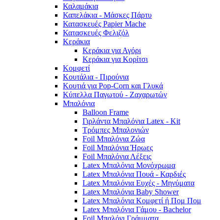
Καλαμάκια
Καπελάκια - Μάσκες Πάρτυ
Κατασκευές Papier Mache
Κατασκευές Φελιζόλ
Κεράκια
Κεράκια για Αγόρι
Κεράκια για Κορίτσι
Κομφετί
Κουτάλια - Πιρούνια
Κουτιά για Pop-Corn και Γλυκά
Κύπελλα Παγωτού - Ζαχαρωτών
Μπαλόνια
Balloon Frame
Γιρλάντα Μπαλόνια Latex - Kit
Τρόμπες Μπαλονιών
Foil Μπαλόνια Ζώα
Foil Μπαλόνια Ήρωες
Foil Μπαλόνια Λέξεις
Latex Μπαλόνια Μονόχρωμα
Latex Μπαλόνια Πουά - Καρδιές
Latex Μπαλόνια Ευχές - Μηνύματα
Latex Μπαλόνια Baby Shower
Latex Μπαλόνια Κομφετί ή Πομ Πομ
Latex Μπαλόνια Γάμου - Bachelor
Foil Μπαλόνι Γράμματα