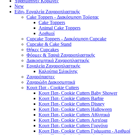
Υφασμάτινες Κορώνες
New
Είδη- Εργαλεία Ζαχαροπλαστικής
Cake Toppers - Διακόσμηση Τούρτας
Cake Toppers
Animal Cake Toppers
Αριθμοί
Cupcake Toppers - Διακόσμηση Cupcake
Cupcake & Cake Stand
Θήκες Cupcakes
Φόρμες & Ταψιά Ζαχαροπλαστικής
Διακοσμητικά Ζαχαροπλαστικής
Εργαλεία Ζαχαροπλαστικής
Καλούπια Σιλικόνης
Ζαχαρόπαστες
Ζαχαρώδη Διακοσμητικά
Κουπ Πατ - Cookie Cutters
Κουπ Πατ- Cookie Cutters Baby Shower
Κουπ Πατ- Cookie Cutters Barbie
Κουπ Πατ- Cookie Cutters Disney
Κουπ Πατ- Cookie Cutters Halloween
Κουπ Πατ- Cookie Cutters Αθλητικά
Κουπ Πατ- Cookie Cutters Αστέρια
Κουπ Πατ- Cookie Cutters Γοργόνα
Κουπ Πατ- Cookie Cutters Γράμματα - Αριθμοί