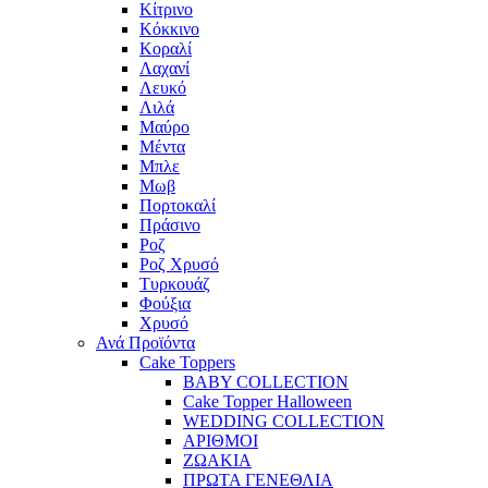
Κίτρινο
Κόκκινο
Κοραλί
Λαχανί
Λευκό
Λιλά
Μαύρο
Μέντα
Μπλε
Μωβ
Πορτοκαλί
Πράσινο
Ροζ
Ροζ Χρυσό
Τυρκουάζ
Φούξια
Χρυσό
Ανά Προϊόντα
Cake Toppers
BABY COLLECTION
Cake Topper Halloween
WEDDING COLLECTION
ΑΡΙΘΜΟΙ
ΖΩΑΚΙΑ
ΠΡΩΤΑ ΓΕΝΕΘΛΙΑ