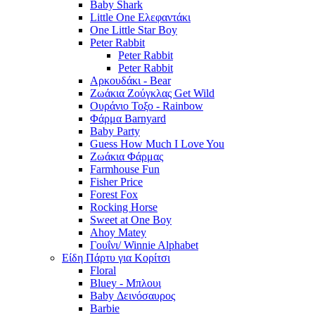
Baby Shark
Little One Ελεφαντάκι
One Little Star Boy
Peter Rabbit
Peter Rabbit
Peter Rabbit
Αρκουδάκι - Bear
Ζωάκια Ζούγκλας Get Wild
Ουράνιο Τοξο - Rainbow
Φάρμα Barnyard
Baby Party
Guess How Much I Love You
Ζωάκια Φάρμας
Farmhouse Fun
Fisher Price
Forest Fox
Rocking Horse
Sweet at One Boy
Ahoy Matey
Γουΐνι/ Winnie Alphabet
Είδη Πάρτυ για Κορίτσι
Floral
Bluey - Μπλουι
Baby Δεινόσαυρος
Barbie