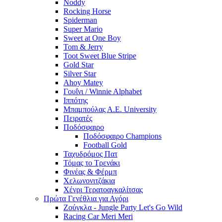
Noddy
Rocking Horse
Spiderman
Super Mario
Sweet at One Boy
Tom & Jerry
Toot Sweet Blue Stripe
Gold Star
Silver Star
Ahoy Matey
Γουΐνι / Winnie Alphabet
Ιππότης
Μπαμπούλας Α.Ε. University
Πειρατές
Ποδόσφαιρο
Ποδόσφαιρο Champions
Football Gold
Ταχυδρόμος Πατ
Τόμας το Τρενάκι
Φινέας & Φέρμπ
Χελωνονιτζάκια
Χένρι Τερατοαγκαλίτσας
Πρώτα Γενέθλια για Αγόρι
Ζούγκλα - Jungle Party Let's Go Wild
Racing Car Meri Meri