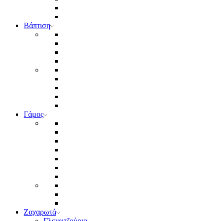
Βάπτιση
Γάμος
Ζαχαρωτά
Γλειφιτζούρια