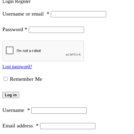
Login
Register
Username or email
*
Password
*
Lost password?
Remember Me
Log in
Username
*
Email address
*