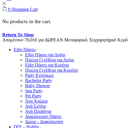
0
Shopping Cart
No products in the cart.
Return To Shop
Απομένουν
70,01
€
για ΔΩΡΕΑΝ Μεταφορικά.
Συγχαρητήρια! Κερ
Είδη Πάρτυ
Είδη Πάρτυ για Αγόρι
Πρώτα Γενέθλια για Αγόρι
Είδη Πάρτυ για Κορίτσι
Πρώτα Γενέθλια για Κορίτσι
Party Ενηλίκων
Bachelor Party
Baby Shower
Spa Party
Pet Party
Άνα Χρώμα
Ανά Σχέδιο
Ανά Προϊόντα
Διακόσμηση Πάρτυ
Δώρα – Διακόσμηση
DIY – Hobby