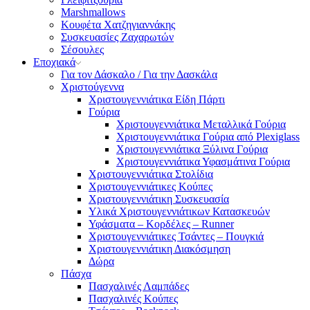
Marshmallows
Κουφέτα Χατζηγιαννάκης
Συσκευασίες Ζαχαρωτών
Σέσουλες
Εποχιακά
Για τον Δάσκαλο / Για την Δασκάλα
Χριστούγεννα
Χριστουγεννιάτικα Είδη Πάρτι
Γούρια
Χριστουγεννιάτικα Μεταλλικά Γούρια
Χριστουγεννιάτικα Γούρια από Plexiglass
Χριστουγεννιάτικα Ξύλινα Γούρια
Χριστουγεννιάτικα Υφασμάτινα Γούρια
Χριστουγεννιάτικα Στολίδια
Χριστουγεννιάτικες Κούπες
Χριστουγεννιάτικη Συσκευασία
Υλικά Χριστουγεννιάτικων Κατασκευών
Υφάσματα – Κορδέλες – Runner
Χριστουγεννιάτικες Τσάντες – Πουγκιά
Χριστουγεννιάτικη Διακόσμηση
Δώρα
Πάσχα
Πασχαλινές Λαμπάδες
Πασχαλινές Κούπες