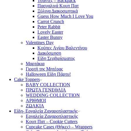
Τσάντες – Backpack
Πασχαλινά Κουπ Πατ
Ξύλινα Διακοσμητικά
Guess How Much I Love You
Carrot Crunch
Peter Rabbit
Lovely Easter
Easter Bunny
Valentines Day
Κούπες Aγίου Βαλεντίνου
Διακόσμηση
Είδη Σερβιρίσματος
Μαρτάκια
Γιορτή της Μητέρας
Halloween Είδη Πάρτυ!
Cake Toppers
BABY COLLECTION
ΠΡΩΤΑ ΓΕΝΕΘΛΙΑ
WEDDING COLLECTION
ΑΡΙΘΜΟΙ
ΖΩΑΚΙΑ
Είδη- Εργαλεία Ζαχαροπλαστικής
Εργαλεία Ζαχαροπλαστικής
Κουπ Πατ – Cookie Cutters
Cupcake Cases (Θήκες) – Wrappers