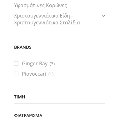
Υφασμάτινες Κορώνες
Χριστουγεννιάτικα Είδη -
Χριστουγεννιάτικα Στολίδια
BRANDS
Ginger Ray
(3)
Piovoccari
(1)
ΤΙΜΉ
Ελάχιστη
Μέγιστη
ΦΙΛΤΡΆΡΙΣΜΑ
τιμή
τιμή