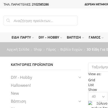
ΤΗΛ. ΠΑΡΑΓΓΕΛΙΕΣ:
2102585286
ΔΩΡΕΑΝ ΜΕΤΑΦΟΡ
PRODUCTS
SEARCH
ΕΊΔΗ ΠΆΡΤΥ
DIY – HOBBY
ΒΆΠΤΙΣΗ
ΓΆΜΟΣ
Αρχική Σελίδα
Shop
Γάμος
Βιβλία Ευχών
3D Είδη Για 
ΚΑΤΗΓΟΡΊΕΣ ΠΡΟΪΌΝΤΩΝ
View as:
DIY - Hobby
Grid
List
Halloween!
Show
New
Products
per
Βάπτιση
page