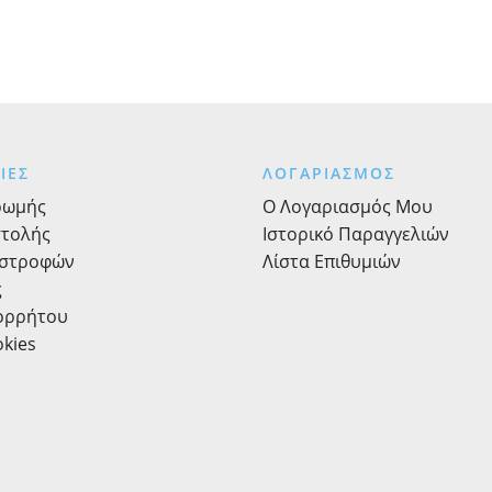
ΙΕΣ
ΛΟΓΑΡΙΑΣΜΟΣ
ρωμής
Ο Λογαριασμός Μου
στολής
Ιστορικό Παραγγελιών
ιστροφών
Λίστα Επιθυμιών
ς
πορρήτου
okies