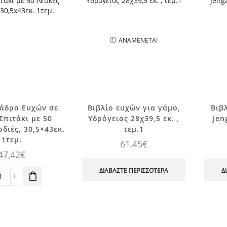
ΑΝΑΜΈΝΕΤΑΙ
Κάδρο Ευχών σε
Βιβλίο ευχών για γάμο,
Βιβ
Σπιτάκι με 50
Υδρόγειος 28χ39,5 εκ. ,
Jen
διές, 30,5×43εκ.
τεμ.1
1τεμ.
61,45
€
47,42
€
ΔΙΑΒΆΣΤΕ ΠΕΡΙΣΣΌΤΕΡΑ
Δ
Ξύλινο
Κάδρο
Ευχών
σε
σχήμα