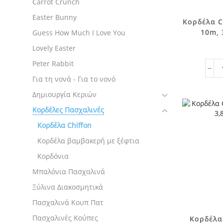
Carrot Crunch
Easter Bunny
Κορδέλα C
10m, 
Guess How Much I Love You
Lovely Easter
Peter Rabbit
Για τη νονά - Για το νονό
Δημιουργία Κεριών
Κορδέλες Πασχαλινές
Κορδέλα Chiffon
Κορδέλα βαμβακερή με ξέφτια
Κορδόνια
Μπαλόνια Πασχαλινά
Ξύλινα Διακοσμητικά
Πασχαλινά Κουπ Πατ
Πασχαλινές Κούπες
Κορδέλα 