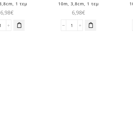
3,8cm, 1 τεμ
10m, 3,8cm, 1 τεμ
1
6,98
€
6,98
€
Κορδέλα
Κορδέλα
Chiffon
Chiffon
Pink
Grey
L
10m,
10m,
3,8cm,
3,8cm,
1
1
τεμ
τεμ
ποσότητα
ποσότητα