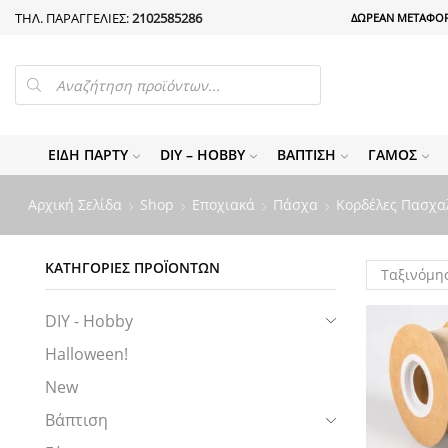
ΤΗΛ. ΠΑΡΑΓΓΕΛΙΕΣ:
2102585286
ΔΩΡΕΑΝ ΜΕΤΑΦΟΡ
PRODUCTS
SEARCH
ΕΊΔΗ ΠΆΡΤΥ
DIY – HOBBY
ΒΆΠΤΙΣΗ
ΓΆΜΟΣ
Αρχική Σελίδα
Shop
Εποχιακά
Πάσχα
Κορδέλες Πασχα
ΚΑΤΗΓΟΡΊΕΣ ΠΡΟΪΌΝΤΩΝ
DIY - Hobby
Halloween!
New
Βάπτιση