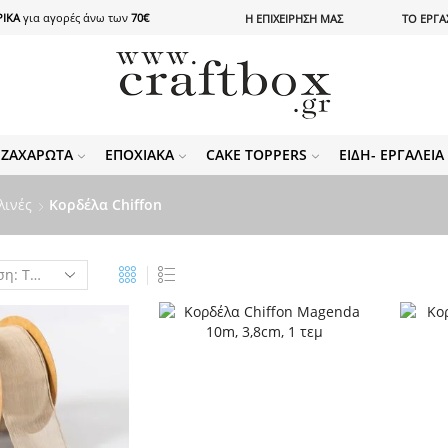
ΙΚΑ
για αγορές άνω των
70€
Η ΕΠΙΧΕΙΡΗΣΗ ΜΑΣ
ΤΟ ΕΡΓΑ
ΖΑΧΑΡΩΤΆ
ΕΠΟΧΙΑΚΆ
CAKE TOPPERS
ΕΊΔΗ- ΕΡΓΑΛΕΊ
λινές
Κορδέλα Chiffon