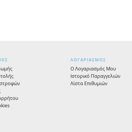
ΙΕΣ
ΛΟΓΑΡΙΑΣΜΟΣ
ρωμής
Ο Λογαριασμός Μου
στολής
Ιστορικό Παραγγελιών
ιστροφών
Λίστα Επιθυμιών
ς
πορρήτου
okies