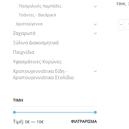
10m, 
Πασχαλινές Λαμπάδες
Τσάντες - Backpack
Χριστούγεννα
Ζαχαρωτά
Ξύλινα Διακοσμητικά
Παιχνίδια
Υφασμάτινες Κορώνες
Χριστουγεννιάτικα Είδη -
Χριστουγεννιάτικα Στολίδια
ΤΙΜΉ
Ελάχιστη
Μέγιστη
Τιμή:
—
ΦΙΛΤΡΆΡΙΣΜΑ
0€
10€
τιμή
τιμή