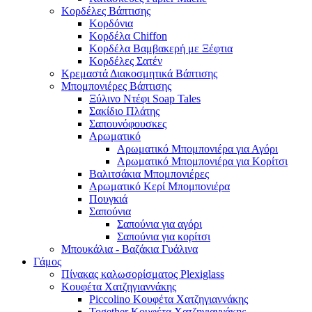
Κορδέλες Βάπτισης
Κορδόνια
Κορδέλα Chiffon
Κορδέλα Βαμβακερή με Ξέφτια
Κορδέλες Σατέν
Κρεμαστά Διακοσμητικά Βάπτισης
Μπομπονιέρες Βάπτισης
Ξύλινο Ντέφι Soap Tales
Σακίδιο Πλάτης
Σαπουνόφουσκες
Αρωματικό
Αρωματικό Μπομπονιέρα για Αγόρι
Αρωματικό Μπομπονιέρα για Κορίτσι
Βαλιτσάκια Μπομπονιέρες
Αρωματικό Κερί Μπομπονιέρα
Πουγκιά
Σαπούνια
Σαπούνια για αγόρι
Σαπούνια για κορίτσι
Μπουκάλια - Βαζάκια Γυάλινα
Γάμος
Πίνακας καλωσορίσματος Plexiglass
Κουφέτα Χατζηγιαννάκης
Piccolino Κουφέτα Χατζηγιαννάκης
Together Κουφέτα Χατζηγιαννάκης