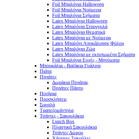
Foil Μπαλόνια Halloween
Foil Μπαλόνια Νούμερα
Foil Μπαλόνια Σχήματα
Latex Μπαλόνια Halloween
Latex Μπαλόνια Στρογγυλά
Latex Μπαλόνια Θεματικά
Latex Μπαλόνια με Νούμερα
Latex Μπαλόνι Αποκάλυψης Φύλου
Latex Μπαλόνια Ζώα
Latex Μπαλόνια με εκτυπωμένα Σχήματα
Foil Μπαλόνια Ευχές - Μηνύματα
Μπουκάλια - Βαζάκια Γυάλινα
Πιάτα
Πινιάτες
Δωράκια Πινιάτας
Πινιάτες Πάρτυ
Ποτήρια
Προσκλήσεις
Σουπλά
Τραπεζομάντηλα
Τσάντες - Σακουλάκια
Lunch Box
Πλαστικά Σακουλάκια
Τσάντες Δώρου
Χάρτινες Σακούλες