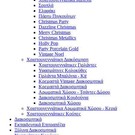
Σουπλά
Ελαφάκι
Πάρτυ Πιγκουίνων
Christmas Party
Dazzling Christmas
Merry Christmas
Christmas Metallics
Holly Pop
Party Porcelain Gold
Vintage Noel
Χριστουγεννιάτικη Διακόσμηση
Χριστουγεννιάτικες Γιρλάντες
Υφασμάτινες Κολοκύθες
Γιρλάντα Μπαλόνια - Kit
Κρεμαστά Vintage Διακοσμητικά
Κρεμαστά Διακοσμητικά
Αρωματικά Χώρου - Τσάντες Δώρου
Διακοσμητικά Κουδούνια
Διακοσμητικά Χώρου
Χριστουγεννιάτικα Αρωματικά Χώρου - Κεριά
Χριστουγεννιάτικες Κούπες
Διακοσμητικά
Εκπαιδευτικά Επιτραπέζια
Ξύλινα Διακοσμητικά