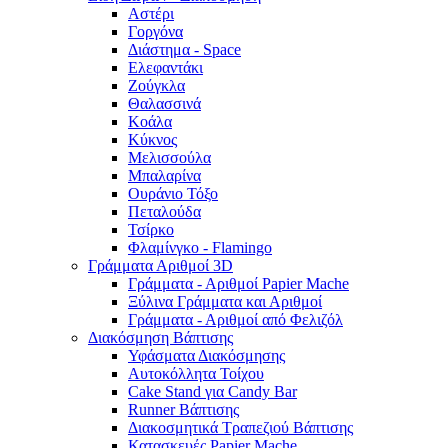
Αστέρι
Γοργόνα
Διάστημα - Space
Ελεφαντάκι
Ζούγκλα
Θαλασσινά
Κοάλα
Κύκνος
Μελισσούλα
Μπαλαρίνα
Ουράνιο Τόξο
Πεταλούδα
Τσίρκο
Φλαμίνγκο - Flamingo
Γράμματα Αριθμοί 3D
Γράμματα - Αριθμοί Papier Mache
Ξύλινα Γράμματα και Αριθμοί
Γράμματα - Αριθμοί από Φελιζόλ
Διακόσμηση Βάπτισης
Υφάσματα Διακόσμησης
Αυτοκόλλητα Τοίχου
Cake Stand για Candy Bar
Runner Βάπτισης
Διακοσμητικά Τραπεζιού Βάπτισης
Κατασκευές Papier Mache