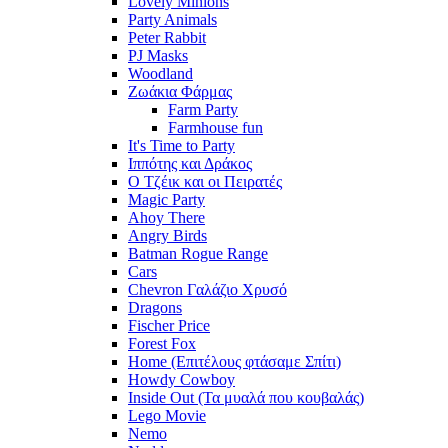
Lovely Minions
Party Animals
Peter Rabbit
PJ Masks
Woodland
Ζωάκια Φάρμας
Farm Party
Farmhouse fun
It's Time to Party
Ιππότης και Δράκος
Ο Τζέικ και οι Πειρατές
Magic Party
Ahoy There
Angry Birds
Batman Rogue Range
Cars
Chevron Γαλάζιο Χρυσό
Dragons
Fischer Price
Forest Fox
Home (Επιτέλους φτάσαμε Σπίτι)
Howdy Cowboy
Inside Out (Τα μυαλά που κουβαλάς)
Lego Movie
Nemo