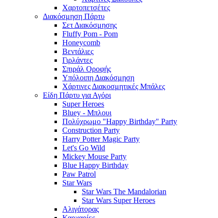
Χαρτοπετσέτες
Διακόσμηση Πάρτυ
Σετ Διακόσμησης
Fluffy Pom - Pom
Honeycomb
Βεντάλιες
Γιρλάντες
Σπιράλ Οροφής
Υπόλοιπη Διακόσμηση
Χάρτινες Διακοσμητικές Μπάλες
Είδη Πάρτυ για Αγόρι
Super Heroes
Bluey - Μπλουι
Πολύχρωμο "Happy Birthday" Party
Construction Party
Harry Potter Magic Party
Let's Go Wild
Mickey Mouse Party
Blue Happy Birthday
Paw Patrol
Star Wars
Star Wars The Mandalorian
Star Wars Super Heroes
Αλιγάτορας
Καρχαρίες