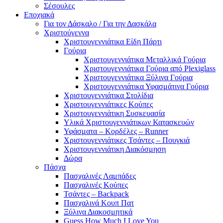
Σέσουλες
Εποχιακά
Για τον Δάσκαλο / Για την Δασκάλα
Χριστούγεννα
Χριστουγεννιάτικα Είδη Πάρτι
Γούρια
Χριστουγεννιάτικα Μεταλλικά Γούρια
Χριστουγεννιάτικα Γούρια από Plexiglass
Χριστουγεννιάτικα Ξύλινα Γούρια
Χριστουγεννιάτικα Υφασμάτινα Γούρια
Χριστουγεννιάτικα Στολίδια
Χριστουγεννιάτικες Κούπες
Χριστουγεννιάτικη Συσκευασία
Υλικά Χριστουγεννιάτικων Κατασκευών
Υφάσματα – Κορδέλες – Runner
Χριστουγεννιάτικες Τσάντες – Πουγκιά
Χριστουγεννιάτικη Διακόσμηση
Δώρα
Πάσχα
Πασχαλινές Λαμπάδες
Πασχαλινές Κούπες
Τσάντες – Backpack
Πασχαλινά Κουπ Πατ
Ξύλινα Διακοσμητικά
Guess How Much I Love You