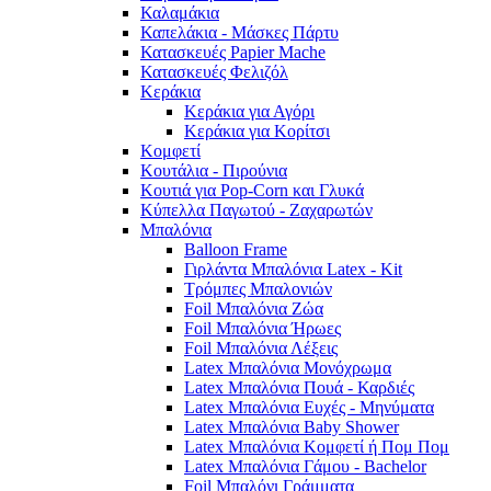
Καλαμάκια
Καπελάκια - Μάσκες Πάρτυ
Κατασκευές Papier Mache
Κατασκευές Φελιζόλ
Κεράκια
Κεράκια για Αγόρι
Κεράκια για Κορίτσι
Κομφετί
Κουτάλια - Πιρούνια
Κουτιά για Pop-Corn και Γλυκά
Κύπελλα Παγωτού - Ζαχαρωτών
Μπαλόνια
Balloon Frame
Γιρλάντα Μπαλόνια Latex - Kit
Τρόμπες Μπαλονιών
Foil Μπαλόνια Ζώα
Foil Μπαλόνια Ήρωες
Foil Μπαλόνια Λέξεις
Latex Μπαλόνια Μονόχρωμα
Latex Μπαλόνια Πουά - Καρδιές
Latex Μπαλόνια Ευχές - Μηνύματα
Latex Μπαλόνια Baby Shower
Latex Μπαλόνια Κομφετί ή Πομ Πομ
Latex Μπαλόνια Γάμου - Bachelor
Foil Μπαλόνι Γράμματα