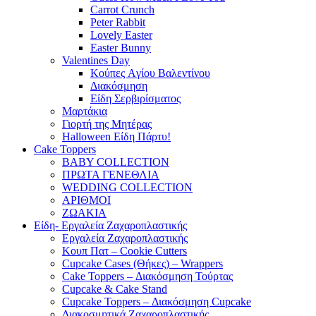
Carrot Crunch
Peter Rabbit
Lovely Easter
Easter Bunny
Valentines Day
Κούπες Aγίου Βαλεντίνου
Διακόσμηση
Είδη Σερβιρίσματος
Μαρτάκια
Γιορτή της Μητέρας
Halloween Είδη Πάρτυ!
Cake Toppers
BABY COLLECTION
ΠΡΩΤΑ ΓΕΝΕΘΛΙΑ
WEDDING COLLECTION
ΑΡΙΘΜΟΙ
ΖΩΑΚΙΑ
Είδη- Εργαλεία Ζαχαροπλαστικής
Εργαλεία Ζαχαροπλαστικής
Κουπ Πατ – Cookie Cutters
Cupcake Cases (Θήκες) – Wrappers
Cake Toppers – Διακόσμηση Τούρτας
Cupcake & Cake Stand
Cupcake Toppers – Διακόσμηση Cupcake
Διακοσμητικά Ζαχαροπλαστικής