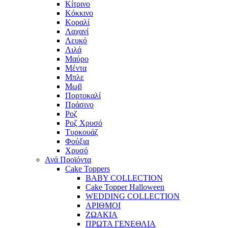
Κίτρινο
Κόκκινο
Κοραλί
Λαχανί
Λευκό
Λιλά
Μαύρο
Μέντα
Μπλε
Μωβ
Πορτοκαλί
Πράσινο
Ροζ
Ροζ Χρυσό
Τυρκουάζ
Φούξια
Χρυσό
Ανά Προϊόντα
Cake Toppers
BABY COLLECTION
Cake Topper Halloween
WEDDING COLLECTION
ΑΡΙΘΜΟΙ
ΖΩΑΚΙΑ
ΠΡΩΤΑ ΓΕΝΕΘΛΙΑ