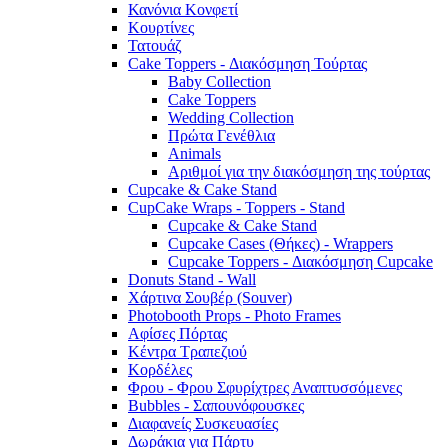
Κανόνια Κονφετί
Κουρτίνες
Τατουάζ
Cake Toppers - Διακόσμηση Τούρτας
Baby Collection
Cake Toppers
Wedding Collection
Πρώτα Γενέθλια
Animals
Αριθμοί για την διακόσμηση της τούρτας
Cupcake & Cake Stand
CupCake Wraps - Toppers - Stand
Cupcake & Cake Stand
Cupcake Cases (Θήκες) - Wrappers
Cupcake Toppers - Διακόσμηση Cupcake
Donuts Stand - Wall
Χάρτινα Σουβέρ (Souver)
Photobooth Props - Photo Frames
Αφίσες Πόρτας
Κέντρα Τραπεζιού
Κορδέλες
Φρου - Φρου Σφυρίχτρες Αναπτυσσόμενες
Bubbles - Σαπουνόφουσκες
Διαφανείς Συσκευασίες
Δωράκια για Πάρτυ