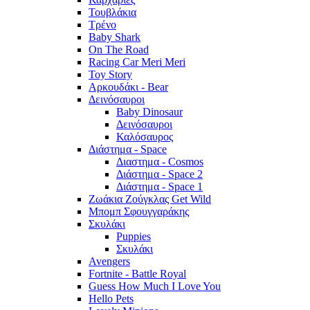
Τουβλάκια
Τρένο
Baby Shark
On The Road
Racing Car Meri Meri
Toy Story
Αρκουδάκι - Bear
Δεινόσαυροι
Baby Dinosaur
Δεινόσαυροι
Καλόσαυρος
Διάστημα - Space
Διαστημα - Cosmos
Διάστημα - Space 2
Διάστημα - Space 1
Ζωάκια Ζούγκλας Get Wild
Μπομπ Σφουγγαράκης
Σκυλάκι
Puppies
Σκυλάκι
Avengers
Fortnite - Battle Royal
Guess How Much I Love You
Hello Pets