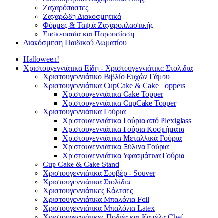
Ζαχαρόπαστες
Ζαχαρώδη Διακοσμητικά
Φόρμες & Ταψιά Ζαχαροπλαστικής
Συσκευασία και Παρουσίαση
Διακόσμηση Παιδικού Δωματίου
Halloween!
Χριστουγεννιάτικα Είδη - Χριστουγεννιάτικα Στολίδια
Χριστουγεννιάτικο Βιβλίο Ευχών Γάμου
Χριστουγεννιάτικα CupCake & Cake Toppers
Χριστουγεννιάτικα Cake Topper
Χριστουγεννιάτικα CupCake Topper
Χριστουγεννιάτικα Γούρια
Χριστουγεννιάτικα Γούρια από Plexiglass
Χριστουγεννιάτικα Γούρια Κοσμήματα
Χριστουγεννιάτικα Μεταλλικά Γούρια
Χριστουγεννιάτικα Ξύλινα Γούρια
Χριστουγεννιάτικα Υφασμάτινα Γούρια
Cup Cake & Cake Stand
Χριστουγεννιάτικα Σουβέρ - Souver
Χριστουγεννιάτικα Στολίδια
Χριστουγεννιάτικες Κάλτσες
Χριστουγεννιάτικα Μπαλόνια Foil
Χριστουγεννιάτικα Μπαλόνια Latex
Χριστουγεννιάτικες Ποδιές και Καπέλα Chef