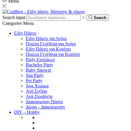
Menu
Search input
Search
Categories
Menu
Είδη Πάρτυ
Είδη Πάρτυ για Αγόρι
Πρώτα Γενέθλια για Αγόρι
Είδη Πάρτυ για Κορίτσι
Πρώτα Γενέθλια για Κορίτσι
Party Ενηλίκων
Bachelor Party
Baby Shower
Spa Party
Pet Party
Άνα Χρώμα
Ανά Σχέδιο
Ανά Προϊόντα
Διακόσμηση Πάρτυ
Δώρα – Διακόσμηση
DIY – Hobby