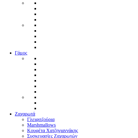
Γάμος
Ζαχαρωτά
Γλειφιτζούρια
Marshmallows
Κουφέτα Χατζηγιαννάκης
Συσκευασίες Ζαχαρωτών