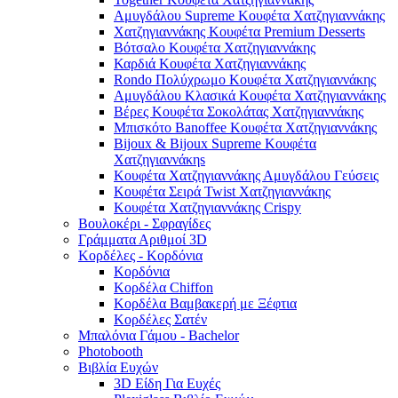
Αμυγδάλου Supreme Κουφέτα Χατζηγιαννάκης
Χατζηγιαννάκης Κουφέτα Premium Desserts
Βότσαλο Κουφέτα Χατζηγιαννάκης
Καρδιά Κουφέτα Χατζηγιαννάκης
Rondo Πολύχρωμο Κουφέτα Χατζηγιαννάκης
Αμυγδάλου Κλασικά Κουφέτα Χατζηγιαννάκης
Βέρες Κουφέτα Σοκολάτας Χατζηγιαννάκης
Μπισκότο Banoffee Κουφέτα Χατζηγιαννάκης
Bijoux & Bijoux Supreme Κουφέτα
Χατζηγιαννάκηs
Κουφέτα Χατζηγιαννάκης Αμυγδάλου Γεύσεις
Κουφέτα Σειρά Twist Χατζηγιαννάκης
Κουφέτα Χατζηγιαννάκης Crispy
Βουλοκέρι - Σφραγίδες
Γράμματα Αριθμοί 3D
Κορδέλες - Κορδόνια
Κορδόνια
Κορδέλα Chiffon
Κορδέλα Βαμβακερή με Ξέφτια
Κορδέλες Σατέν
Μπαλόνια Γάμου - Bachelor
Photobooth
Βιβλία Ευχών
3D Είδη Για Ευχές