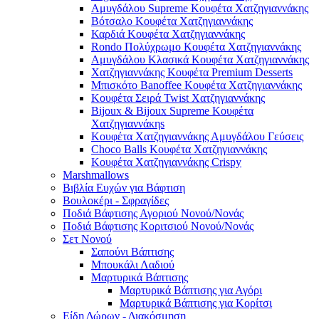
Αμυγδάλου Supreme Κουφέτα Χατζηγιαννάκης
Βότσαλο Κουφέτα Χατζηγιαννάκης
Καρδιά Κουφέτα Χατζηγιαννάκης
Rondo Πολύχρωμο Κουφέτα Χατζηγιαννάκης
Αμυγδάλου Κλασικά Κουφέτα Χατζηγιαννάκης
Χατζηγιαννάκης Κουφέτα Premium Desserts
Μπισκότο Banoffee Κουφέτα Χατζηγιαννάκης
Κουφέτα Σειρά Twist Χατζηγιαννάκης
Bijoux & Bijoux Supreme Κουφέτα
Χατζηγιαννάκηs
Κουφέτα Χατζηγιαννάκης Αμυγδάλου Γεύσεις
Choco Balls Κουφέτα Χατζηγιαννάκης
Κουφέτα Χατζηγιαννάκης Crispy
Marshmallows
Βιβλία Ευχών για Βάφτιση
Βουλοκέρι - Σφραγίδες
Ποδιά Βάφτισης Αγοριού Νονού/Νονάς
Ποδιά Βάφτισης Κοριτσιού Νονού/Νονάς
Σετ Νονού
Σαπούνι Βάπτισης
Μπουκάλι Λαδιού
Μαρτυρικά Βάπτισης
Μαρτυρικά Βάπτισης για Αγόρι
Μαρτυρικά Βάπτισης για Κορίτσι
Είδη Δώρων - Διακόσμηση