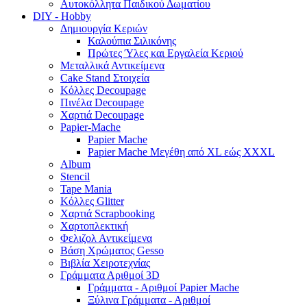
Αυτοκόλλητα Παιδικού Δωματίου
DIY - Hobby
Δημιουργία Κεριών
Καλούπια Σιλικόνης
Πρώτες Ύλες και Εργαλεία Κεριού
Μεταλλικά Αντικείμενα
Cake Stand Στοιχεία
Κόλλες Decoupage
Πινέλα Decoupage
Χαρτιά Decoupage
Papier-Mache
Papier Mache
Papier Mache Μεγέθη από XL εώς XXXL
Album
Stencil
Tape Mania
Κόλλες Glitter
Χαρτιά Scrapbooking
Χαρτοπλεκτική
Φελιζολ Αντικείμενα
Βάση Χρώματος Gesso
Βιβλία Χειροτεχνίας
Γράμματα Αριθμοί 3D
Γράμματα - Αριθμοί Papier Mache
Ξύλινα Γράμματα - Αριθμοί