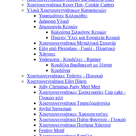
Χριστουεννιάτικα Κουπ Πατ- Cookie Cutters
Υλικά Χριστουγεννιάτικων Κατασκευών
Υφασμάτινες Κολοκύθες
Διάφορα Υλικά
Δημιουργία Κεριών
Καλούπια Σιλικόνης Κεριών
Πρώτες Ύλες και Εργαλεία Κεριού
Χριστουγεννιάτικα Μεταλλικά Στοιχεία
Είδη από Plexiglass - Γυαλί - Πλαστικό
Χάντρες
Υφάσματα - Κορδέλες - Runner
Κορδέλα βαμβακερή με ξέφτια
Κορδόνια
Χριστουγεννιάτικες Τσάντες - Πουγκιά
Χριστουγεννιάτικα Είδη Πάρτι
Jolly Christmas Party Meri Meri
Χριστουγεννιάτικες Συσκευασίες Cup cake -
Γλυκών κλπ
Χριστουγεννιάτικα Τραπεζομάντηλα
Joyful Snowman
Χριστουγεννιάτικες Χαρτοπετσέτες
Χριστουγεννιάτικα Πιάτα Φαγητού - Γλυκού
Χριστουγεννιάτικα Ποτήρια Χάρτινα
Festive Motif
Χριστουγεννιάτικα Καπέλα