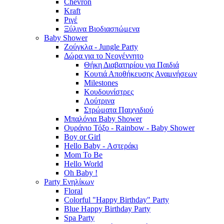
Chevron
Kraft
Ριγέ
Ξύλινα Βιοδιασπώμενα
Baby Shower
Ζούγκλα - Jungle Party
Δώρα για το Νεογέννητο
Θήκη Διαβατηρίου για Παιδιά
Κουτιά Αποθήκευσης Αναμνήσεων
Milestones
Κουδουνίστρες
Λούτρινα
Στρώματα Παιχνιδιού
Μπαλόνια Baby Shower
Ουράνιο Τόξο - Rainbow - Baby Shower
Boy or Girl
Hello Baby - Αστεράκι
Mom To Be
Hello World
Oh Baby !
Party Ενηλίκων
Floral
Colorful "Happy Birthday" Party
Blue Happy Birthday Party
Spa Party