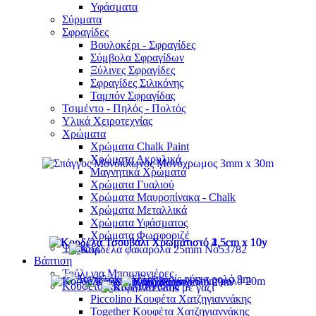
Υφάσματα
Σύρματα
Σφραγίδες
Βουλοκέρι - Σφραγίδες
Σύμβολα Σφραγίδων
Ξύλινες Σφραγίδες
Σφραγίδες Σιλικόνης
Ταμπόν Σφραγίδας
Τσιμέντο - Πηλός - Πολτός
Υλικά Χειροτεχνίας
Χρώματα
Χρώματα Chalk Paint
Χρώματα Ακρυλικά
Μαγνητικά Χρώματα
Χρώματα Γυαλιού
Χρώματα Μαυροπίνακα - Chalk
Χρώματα Μεταλλικά
Χρώματα Υφάσματος
Χρώματα Φωσφοριζέ
Ψηφίδες
Βάπτιση
Τούλι για Μπομπονιέρες
Κουφέτα Χατζηγιαννάκης
Piccolino Κουφέτα Χατζηγιαννάκης
Together Κουφέτα Χατζηγιαννάκης