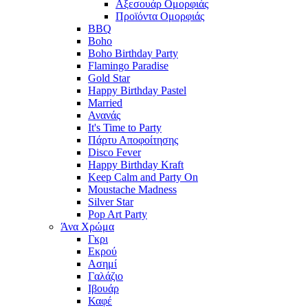
Αξεσουάρ Ομορφιάς
Προϊόντα Ομορφιάς
BBQ
Boho
Boho Birthday Party
Flamingo Paradise
Gold Star
Happy Birthday Pastel
Married
Ανανάς
It's Time to Party
Πάρτυ Αποφοίτησης
Disco Fever
Happy Birthday Kraft
Keep Calm and Party On
Moustache Madness
Silver Star
Pop Art Party
Άνα Χρώμα
Γκρι
Εκρού
Ασημί
Γαλάζιο
Ιβουάρ
Καφέ