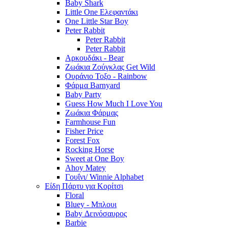
Baby Shark
Little One Ελεφαντάκι
One Little Star Boy
Peter Rabbit
Peter Rabbit
Peter Rabbit
Αρκουδάκι - Bear
Ζωάκια Ζούγκλας Get Wild
Ουράνιο Τοξο - Rainbow
Φάρμα Barnyard
Baby Party
Guess How Much I Love You
Ζωάκια Φάρμας
Farmhouse Fun
Fisher Price
Forest Fox
Rocking Horse
Sweet at One Boy
Ahoy Matey
Γουΐνι/ Winnie Alphabet
Είδη Πάρτυ για Κορίτσι
Floral
Bluey - Μπλουι
Baby Δεινόσαυρος
Barbie