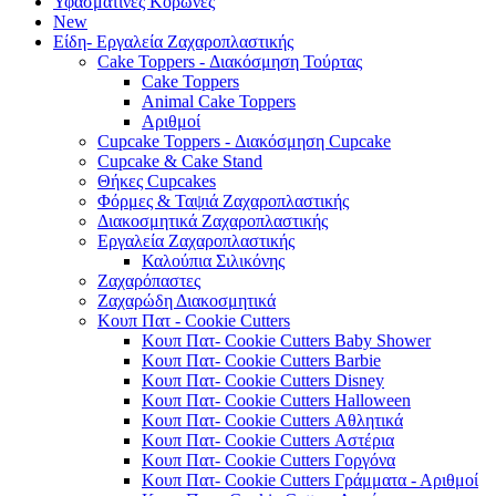
Υφασμάτινες Κορώνες
New
Είδη- Εργαλεία Ζαχαροπλαστικής
Cake Toppers - Διακόσμηση Τούρτας
Cake Toppers
Animal Cake Toppers
Αριθμοί
Cupcake Toppers - Διακόσμηση Cupcake
Cupcake & Cake Stand
Θήκες Cupcakes
Φόρμες & Ταψιά Ζαχαροπλαστικής
Διακοσμητικά Ζαχαροπλαστικής
Εργαλεία Ζαχαροπλαστικής
Καλούπια Σιλικόνης
Ζαχαρόπαστες
Ζαχαρώδη Διακοσμητικά
Κουπ Πατ - Cookie Cutters
Κουπ Πατ- Cookie Cutters Baby Shower
Κουπ Πατ- Cookie Cutters Barbie
Κουπ Πατ- Cookie Cutters Disney
Κουπ Πατ- Cookie Cutters Halloween
Κουπ Πατ- Cookie Cutters Αθλητικά
Κουπ Πατ- Cookie Cutters Αστέρια
Κουπ Πατ- Cookie Cutters Γοργόνα
Κουπ Πατ- Cookie Cutters Γράμματα - Αριθμοί