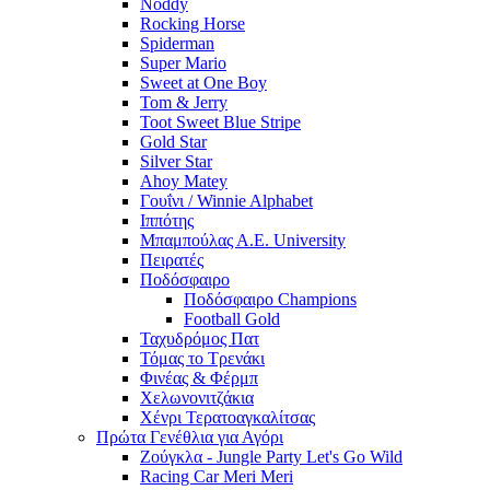
Noddy
Rocking Horse
Spiderman
Super Mario
Sweet at One Boy
Tom & Jerry
Toot Sweet Blue Stripe
Gold Star
Silver Star
Ahoy Matey
Γουΐνι / Winnie Alphabet
Ιππότης
Μπαμπούλας Α.Ε. University
Πειρατές
Ποδόσφαιρο
Ποδόσφαιρο Champions
Football Gold
Ταχυδρόμος Πατ
Τόμας το Τρενάκι
Φινέας & Φέρμπ
Χελωνονιτζάκια
Χένρι Τερατοαγκαλίτσας
Πρώτα Γενέθλια για Αγόρι
Ζούγκλα - Jungle Party Let's Go Wild
Racing Car Meri Meri