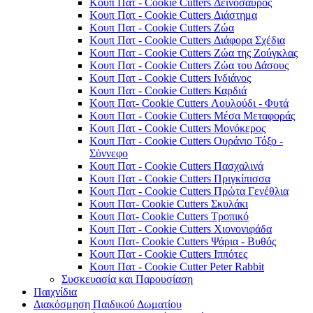
Κουπ Πατ - Cookie Cutters Δεινόσαυρος
Κουπ Πατ - Cookie Cutters Διάστημα
Κουπ Πατ - Cookie Cutters Ζώα
Κουπ Πατ - Cookie Cutters Διάφορα Σχέδια
Κουπ Πατ - Cookie Cutters Ζώα της Ζούγκλας
Κουπ Πατ - Cookie Cutters Ζώα του Δάσους
Κουπ Πατ - Cookie Cutters Ινδιάνος
Κουπ Πατ - Cookie Cutters Καρδιά
Κουπ Πατ- Cookie Cutters Λουλούδι - Φυτά
Κουπ Πατ - Cookie Cutters Μέσα Μεταφοράς
Κουπ Πατ - Cookie Cutters Μονόκερος
Κουπ Πατ - Cookie Cutters Ουράνιο Τόξο -
Σύννεφο
Κουπ Πατ - Cookie Cutters Πασχαλινά
Κουπ Πατ - Cookie Cutters Πριγκίπισσα
Κουπ Πατ - Cookie Cutters Πρώτα Γενέθλια
Κουπ Πατ- Cookie Cutters Σκυλάκι
Κουπ Πατ- Cookie Cutters Τροπικό
Κουπ Πατ - Cookie Cutters Χιονονιφάδα
Κουπ Πατ- Cookie Cutters Ψάρια - Βυθός
Κουπ Πατ - Cookie Cutters Ιππότες
Κουπ Πατ - Cookie Cutter Peter Rabbit
Συσκευασία και Παρουσίαση
Παιχνίδια
Διακόσμηση Παιδικού Δωματίου