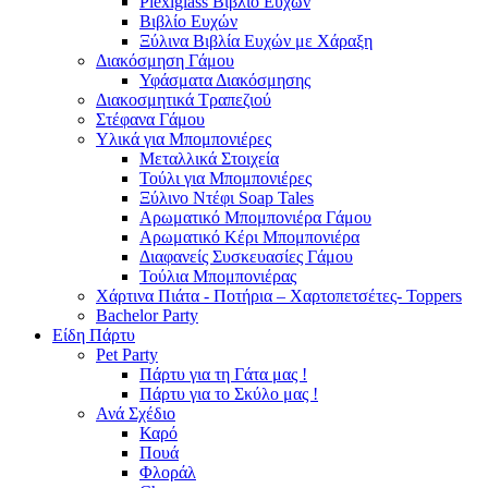
Plexiglass Βιβλίο Ευχών
Βιβλίο Ευχών
Ξύλινα Βιβλία Ευχών με Χάραξη
Διακόσμηση Γάμου
Υφάσματα Διακόσμησης
Διακοσμητικά Τραπεζιού
Στέφανα Γάμου
Υλικά για Μπομπονιέρες
Μεταλλικά Στοιχεία
Τούλι για Μπομπονιέρες
Ξύλινο Ντέφι Soap Tales
Αρωματικό Μπομπονιέρα Γάμου
Αρωματικό Κέρι Μπομπονιέρα
Διαφανείς Συσκευασίες Γάμου
Τούλια Μπομπονιέρας
Χάρτινα Πιάτα - Ποτήρια – Χαρτοπετσέτες- Toppers
Bachelor Party
Είδη Πάρτυ
Pet Party
Πάρτυ για τη Γάτα μας !
Πάρτυ για το Σκύλο μας !
Ανά Σχέδιο
Καρό
Πουά
Φλοράλ