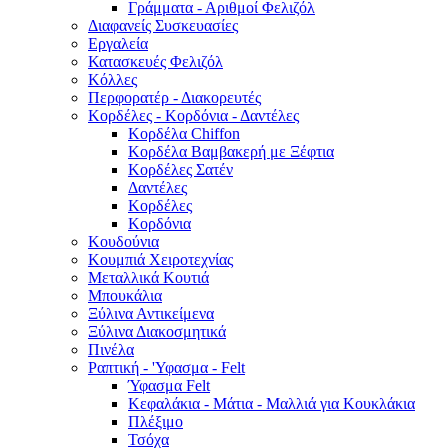
Γράμματα - Αριθμοί Φελιζόλ
Διαφανείς Συσκευασίες
Εργαλεία
Κατασκευές Φελιζόλ
Κόλλες
Περφορατέρ - Διακορευτές
Κορδέλες - Κορδόνια - Δαντέλες
Κορδέλα Chiffon
Κορδέλα Βαμβακερή με Ξέφτια
Κορδέλες Σατέν
Δαντέλες
Κορδέλες
Κορδόνια
Κουδούνια
Κουμπιά Χειροτεχνίας
Μεταλλικά Κουτιά
Μπουκάλια
Ξύλινα Αντικείμενα
Ξύλινα Διακοσμητικά
Πινέλα
Ραπτική - 'Υφασμα - Felt
Ύφασμα Felt
Κεφαλάκια - Μάτια - Μαλλιά για Κουκλάκια
Πλέξιμο
Τσόχα