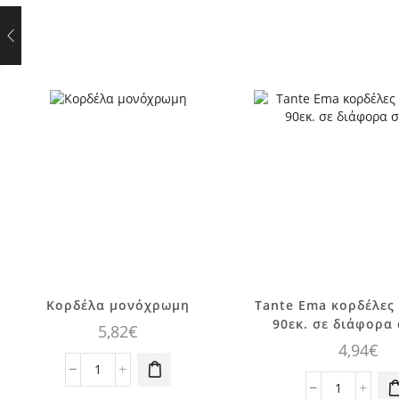
Αυτό το
προϊόν έχει
Κορδέλα μονόχρωμη
Tante Ema κορδέλες 
πολλαπλές
90εκ. σε διάφορα
5,82
€
παραλλαγές.
4,94
€
Οι επιλογές
Κορδέλα
μπορούν να
μονόχρωμη
Tante
επιλεγούν