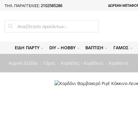
ΤΗΛ. ΠΑΡΑΓΓΕΛΙΕΣ:
2102585286
ΔΩΡΕΑΝ ΜΕΤΑΦΟΡ
PRODUCTS
SEARCH
ΕΊΔΗ ΠΆΡΤΥ
DIY – HOBBY
ΒΆΠΤΙΣΗ
ΓΆΜΟΣ
Αρχική Σελίδα
Γάμος
Κορδέλες - Κορδόνια
Κορδόνια