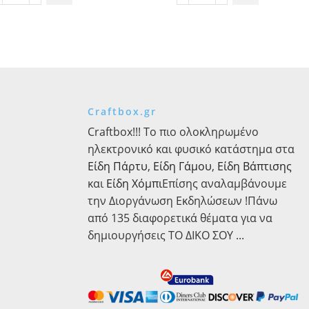
Τσουβάλι
Τσουβάλι
Χρωματιστό
Χρωματιστό
2,5cm
1,5cm
x
x
10y
10y
ποσότητα
ποσότητα
Craftbox.gr
Craftbox!!! Το πιο ολοκληρωμένο
ηλεκτρονικό και φυσικό κατάστημα στα
Είδη Πάρτυ
,
Είδη Γάμου
,
Είδη Βάπτισης
και
Είδη Χόμπι
Επίσης αναλαμβάνουμε
την Διοργάνωση Εκδηλώσεων !Πάνω
από 135 διαφορετικά θέματα για να
δημιουργήσεις ΤΟ ΔΙΚΟ ΣΟΥ ...