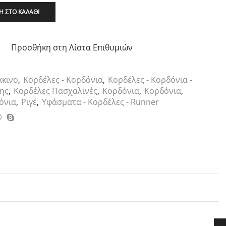
 ΣΤΟ ΚΑΛΆΘΙ
Προσθήκη στη Λίστα Επιθυμιών
κκινο
,
Κορδέλες - Κορδόνια
,
Κορδέλες - Κορδόνια -
ης
,
Κορδέλες Πασχαλινές
,
Κορδόνια
,
Κορδόνια
,
όνια
,
Ριγέ
,
Υφάσματα - Κορδέλες - Runner