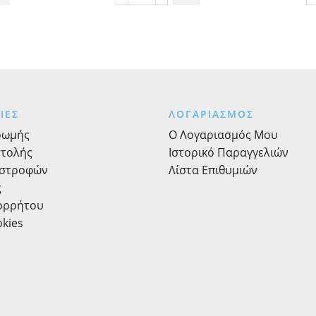
Τσουβάλι
Χρωματιστό
4,5cm
x
10y
ποσότητα
ΙΕΣ
ΛΟΓΑΡΙΑΣΜΟΣ
ρωμής
Ο Λογαριασμός Μου
στολής
Ιστορικό Παραγγελιών
ιστροφών
Λίστα Επιθυμιών
ς
πορρήτου
okies