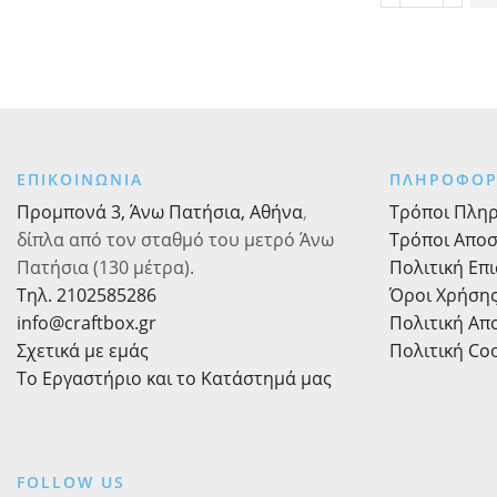
ποσότητα
Ema
στη σελίδα
κορδέλες
του
σετ
προϊόντος
5τεμ.
90εκ.
σε
διάφορα
ΕΠΙΚΟΙΝΩΝΙΑ
ΠΛΗΡΟΦΟΡ
σχέδια
ποσότητα
Προμπονά 3, Άνω Πατήσια, Αθήνα
,
Τρόποι Πλη
δίπλα από τον σταθμό του μετρό Άνω
Τρόποι Απο
Πατήσια (130 μέτρα).
Πολιτική Επ
Τηλ. 2102585286
Όροι Χρήση
info@craftbox.gr
Πολιτική Α
Σχετικά με εμάς
Πολιτική Co
Το Εργαστήριο και το Κατάστημά μας
FOLLOW US