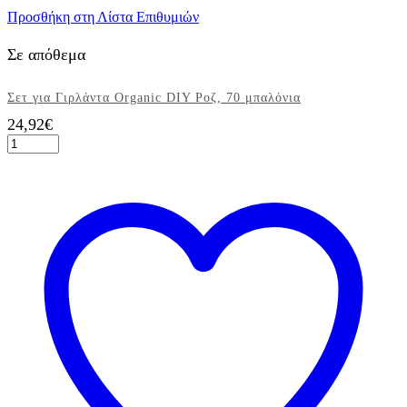
Προσθήκη στη Λίστα Επιθυμιών
Σε απόθεμα
Σετ για Γιρλάντα Organic DIY Ροζ, 70 μπαλόνια
24,92
€
Σετ
για
Γιρλάντα
Organic
DIY
Ροζ,
70
μπαλόνια
ποσότητα