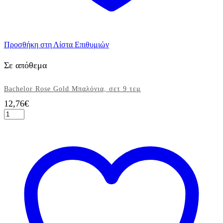
Προσθήκη στη Λίστα Επιθυμιών
Σε απόθεμα
Bachelor Rose Gold Μπαλόνια, σετ 9 τεμ
12,76
€
Bachelor
Rose
Gold
Μπαλόνια,
σετ
9
τεμ
ποσότητα