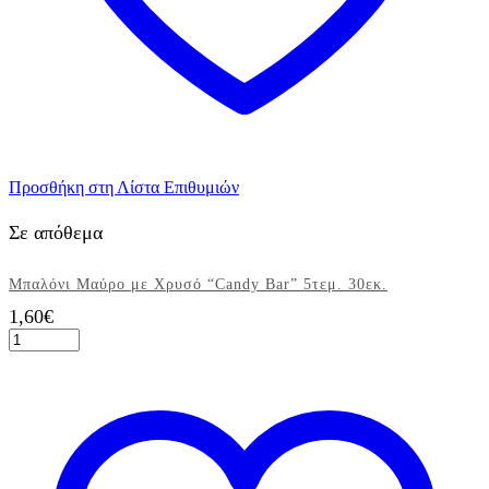
Προσθήκη στη Λίστα Επιθυμιών
Σε απόθεμα
Μπαλόνι Μαύρο με Χρυσό “Candy Bar” 5τεμ. 30εκ.
1,60
€
Μπαλόνι
Μαύρο
με
Χρυσό
"Candy
Bar"
5τεμ.
30εκ.