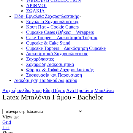
WEDDING COLLECTION
ΑΡΙΘΜΟΙ
ΖΩΑΚΙΑ
Είδη- Εργαλεία Ζαχαροπλαστικής
Εργαλεία Ζαχαροπλαστικής
Κουπ Πατ – Cookie Cutters
Cupcake Cases (Θήκες) – Wrappers
Cake Toppers – Διακόσμηση Τούρτας
Cupcake & Cake Stand
Cupcake Toppers – Διακόσμηση Cupcake
Διακοσμητικά Ζαχαροπλαστικής
Ζαχαρόπαστες
Ζαχαρώδη Διακοσμητικά
Φόρμες & Ταψιά Ζαχαροπλαστικής
Συσκευασία και Παρουσίαση
Διακόσμηση Παιδικού Δωματίου
Αρχική σελίδα
Shop
Είδη Πάρτυ
Ανά Προϊόντα
Μπαλόνια
Latex Μπαλόνια Γάμου - Bachelor
View as:
Grid
List
Show