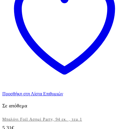
ποσότητα
Προσθήκη στη Λίστα Επιθυμιών
Σε απόθεμα
Μπαλόνι Foil Ασημί Party, 94 εκ. , τεμ.1
5,31
€