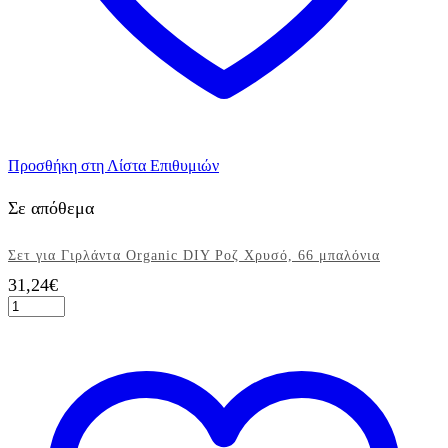
Προσθήκη στη Λίστα Επιθυμιών
Σε απόθεμα
Σετ για Γιρλάντα Organic DIY Ροζ Χρυσό, 66 μπαλόνια
31,24
€
Σετ
για
Γιρλάντα
Organic
DIY
Ροζ
Χρυσό,
66
μπαλόνια