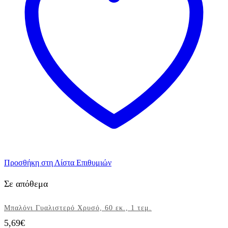
Προσθήκη στη Λίστα Επιθυμιών
Σε απόθεμα
Μπαλόνι Γυαλιστερό Χρυσό, 60 εκ., 1 τεμ.
5,69
€