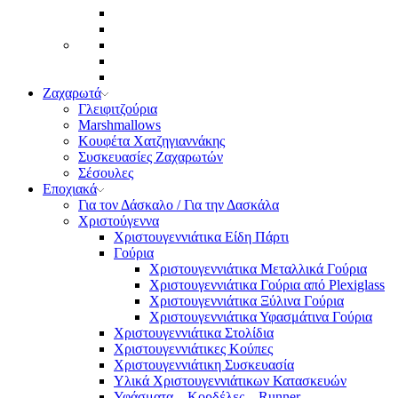
Ζαχαρωτά
Γλειφιτζούρια
Marshmallows
Κουφέτα Χατζηγιαννάκης
Συσκευασίες Ζαχαρωτών
Σέσουλες
Εποχιακά
Για τον Δάσκαλο / Για την Δασκάλα
Χριστούγεννα
Χριστουγεννιάτικα Είδη Πάρτι
Γούρια
Χριστουγεννιάτικα Μεταλλικά Γούρια
Χριστουγεννιάτικα Γούρια από Plexiglass
Χριστουγεννιάτικα Ξύλινα Γούρια
Χριστουγεννιάτικα Υφασμάτινα Γούρια
Χριστουγεννιάτικα Στολίδια
Χριστουγεννιάτικες Κούπες
Χριστουγεννιάτικη Συσκευασία
Υλικά Χριστουγεννιάτικων Κατασκευών
Υφάσματα – Κορδέλες – Runner