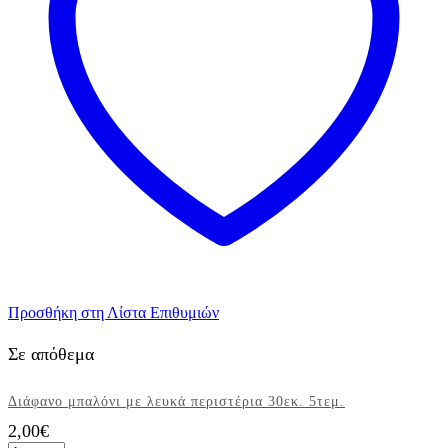
Προσθήκη στη Λίστα Επιθυμιών
Σε απόθεμα
Διάφανο μπαλόνι με λευκά περιστέρια 30εκ. 5τεμ.
2,00
€