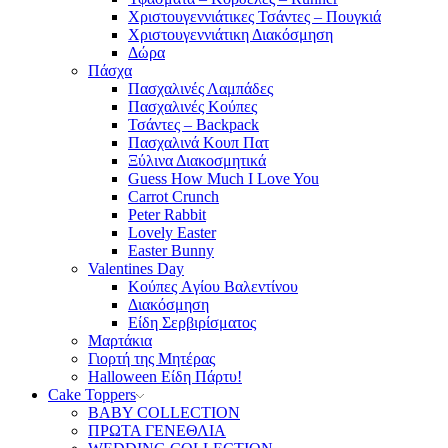
Χριστουγεννιάτικες Τσάντες – Πουγκιά
Χριστουγεννιάτικη Διακόσμηση
Δώρα
Πάσχα
Πασχαλινές Λαμπάδες
Πασχαλινές Κούπες
Τσάντες – Backpack
Πασχαλινά Κουπ Πατ
Ξύλινα Διακοσμητικά
Guess How Much I Love You
Carrot Crunch
Peter Rabbit
Lovely Easter
Easter Bunny
Valentines Day
Κούπες Aγίου Βαλεντίνου
Διακόσμηση
Είδη Σερβιρίσματος
Μαρτάκια
Γιορτή της Μητέρας
Halloween Είδη Πάρτυ!
Cake Toppers
BABY COLLECTION
ΠΡΩΤΑ ΓΕΝΕΘΛΙΑ