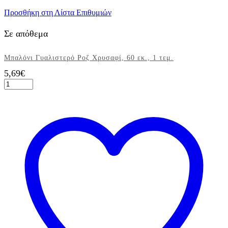
Προσθήκη στη Λίστα Επιθυμιών
Σε απόθεμα
Μπαλόνι Γυαλιστερό Ροζ Χρυσαφί, 60 εκ., 1 τεμ.
5,69
€
Μπαλόνι
Γυαλιστερό
Ροζ
Χρυσαφί,
60
εκ.,
1
τεμ.
ποσότητα