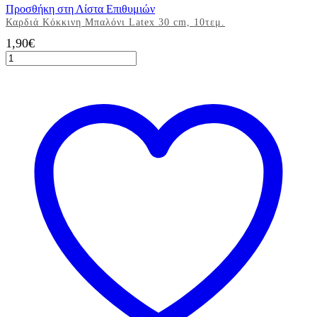
Προσθήκη στη Λίστα Επιθυμιών
Καρδιά Κόκκινη Μπαλόνι Latex 30 cm, 10τεμ.
1,90
€
Καρδιά
Κόκκινη
Μπαλόνι
Latex
30
cm,
10τεμ.
ποσότητα