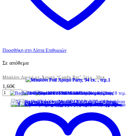
Προσθήκη στη Λίστα Επιθυμιών
Σε απόθεμα
Μπαλόνι Λευκό με Χρυσό “Candy Bar” 5τεμ. 30εκ.
1,60
€
Μπαλόνι
Λευκό
με
Χρυσό
"Candy
Bar"
5τεμ.
30εκ.
ποσότητα