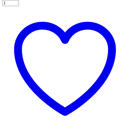
Μπαλόνι
Διάφανο
"Bride
To
Be",
με
Ροζ
Γράμματα,
5τεμ.
ποσότητα