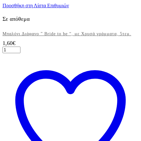
Προσθήκη στη Λίστα Επιθυμιών
Σε απόθεμα
Μπαλόνι Διάφανο ” Bride to be “, με Χρυσά γράμματα, 5τεμ.
1,60
€
Μπαλόνι
Διάφανο
"
Bride
to
be
",
με
Χρυσά
γράμματα,
5τεμ.
ποσότητα