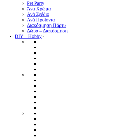
Pet Party
Άνα Χρώμα
Ανά Σχέδιο
Ανά Προϊόντα
Διακόσμηση Πάρτυ
Δώρα – Διακόσμηση
DIY – Hobby