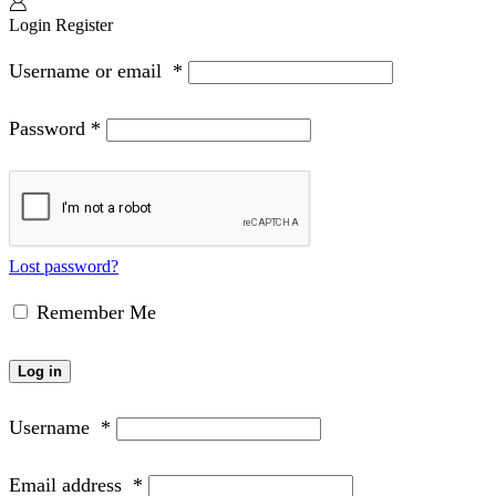
Login
Register
Username or email
*
Password
*
Lost password?
Remember Me
Log in
Username
*
Email address
*