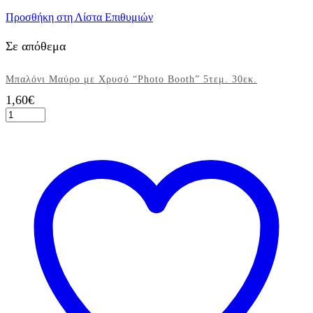
Προσθήκη στη Λίστα Επιθυμιών
Σε απόθεμα
Μπαλόνι Μαύρο με Χρυσό “Photo Booth” 5τεμ. 30εκ.
1,60
€
Μπαλόνι
Μαύρο
με
Χρυσό
"Photo
Booth"
5τεμ.
30εκ.
ποσότητα