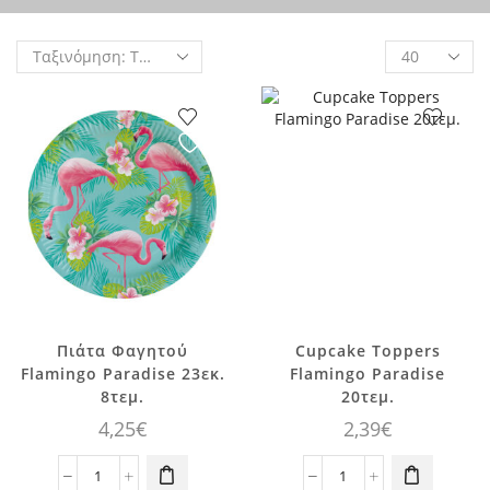
Products
per
page
Πιάτα Φαγητού
Cupcake Toppers
Flamingo Paradise 23εκ.
Flamingo Paradise
8τεμ.
20τεμ.
4,25
€
2,39
€
Πιάτα
Cupcake