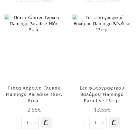
Φαγητού
Toppers
Flamingo
Flamingo
Paradise
Paradise
23εκ.
20τεμ.
8τεμ.
ποσότητα
ποσότητα
Πιάτα Χάρτινα Γλυκού
Σετ φωτογραφικού
Flamingo Paradise 18εκ.
θαλάμου Flamingo
8τεμ.
Paradise 13τεμ.
2,55
€
13,55
€
Πιάτα
Σετ
Χάρτινα
φωτογραφικού