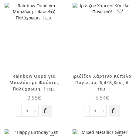
με
Meri,
Φύλλα
20τεμ.
25,4εκ.
ποσότητα
8τεμ.
ποσότητα
Rainbow Ουρά για
Ιριδίζον Χάρτινο Κύπελο
Μπαλόνι με Φούντες
Παγωτού, 6,4×8,8εκ., 6
Πολύχρωμη, 1τεμ.
τεμ.
2,55
€
5,54
€
Rainbow
Ιριδίζον
Ουρά
Χάρτινο
για
Κύπελο
Μπαλόνι
Παγωτού,