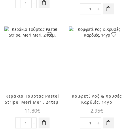
Πινιάτα
Φλαμίνγκο,
Τραπεζομάντηλο
τεμ.1
Παστέλ
ποσότητα
Αποχρώσεις,
We
?
Unicorns,
1
τεμ.
ποσότητα
Κεράκια Τούρτας Pastel
Κομφετί Ροζ & Χρυσές
Stripe, Meri Meri, 24τεμ.
Καρδιές, 14γρ
11,80
€
2,95
€
Κεράκια
Κομφετί