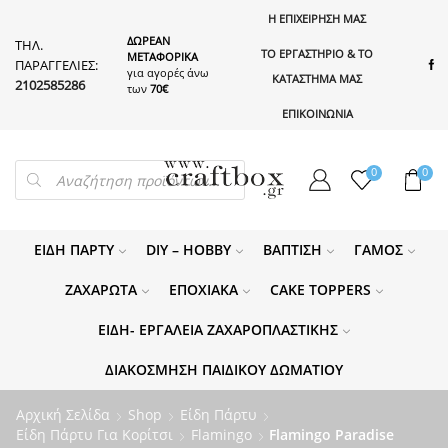
Η ΕΠΙΧΕΙΡΗΣΗ ΜΑΣ
ΔΩΡΕΑΝ
ΤΗΛ.
ΤΟ ΕΡΓΑΣΤΗΡΙΟ & ΤΟ
ΜΕΤΑΦΟΡΙΚΑ
ΠΑΡΑΓΓΕΛΙΕΣ:
για αγορές άνω
ΚΑΤΑΣΤΗΜΑ ΜΑΣ
2102585286
των
70€
ΕΠΙΚΟΙΝΩΝΙΑ
PRODUCTS
0
0
SEARCH
ΕΊΔΗ ΠΆΡΤΥ
DIY – HOBBY
ΒΆΠΤΙΣΗ
ΓΆΜΟΣ
ΖΑΧΑΡΩΤΆ
ΕΠΟΧΙΑΚΆ
CAKE TOPPERS
ΕΊΔΗ- ΕΡΓΑΛΕΊΑ ΖΑΧΑΡΟΠΛΑΣΤΙΚΉΣ
ΔΙΑΚΌΣΜΗΣΗ ΠΑΙΔΙΚΟΎ ΔΩΜΑΤΊΟΥ
Αρχική Σελίδα
Shop
Είδη Πάρτυ
Είδη Πάρτυ Για Κορίτσι
Flamingo
Flamingo Paradise