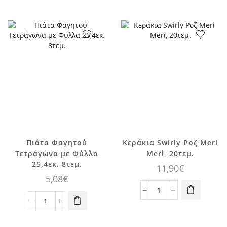
Τούρτας
Ροζ
Pastel
&
Stripe,
Χρυσές
Meri
Καρδιές,
Meri,
14γρ
24τεμ.
ποσότητα
ποσότητα
Πιάτα Φαγητού
Κεράκια Swirly Ροζ Meri
Τετράγωνα με Φύλλα
Meri, 20τεμ.
25,4εκ. 8τεμ.
11,90
€
5,08
€
Κεράκια
Πιάτα
Swirly
Φαγητού
Ροζ
Τετράγωνα
Meri