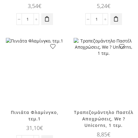
3,54
€
5,24
€
Καλαμάκια
Foil
χάρτινα
Μπαλόνι
με
Floating
τύπωμα
Flamingo
φλαμίνγκο
76εκ
12τεμ.
x
ποσότητα
68εκ
1τεμ.
ποσότητα
Πινιάτα Φλαμίνγκο,
Τραπεζομάντηλο Παστέλ
τεμ.1
Αποχρώσεις, We ?
Unicorns, 1 τεμ.
31,10
€
8,85
€