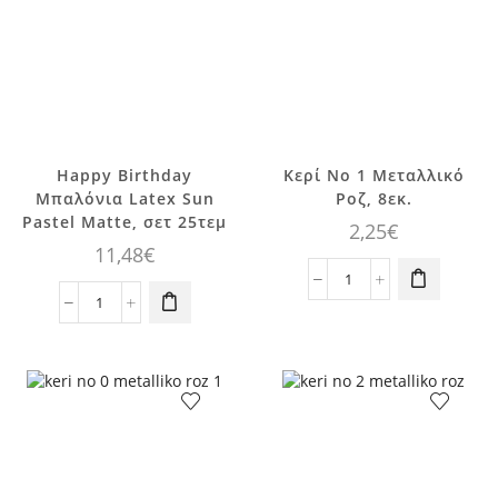
τεμ.
8
ποσότητα
τεμ.
ποσότητα
Happy Birthday
Κερί No 1 Μεταλλικό
Μπαλόνια Latex Sun
Ροζ, 8εκ.
Pastel Matte, σετ 25τεμ
2,25
€
11,48
€
Κερί
Happy
No
Birthday
1
Μπαλόνια
Μεταλλικό
Latex
Ροζ,
Sun
8εκ.
Pastel
ποσότητα
Matte,
σετ