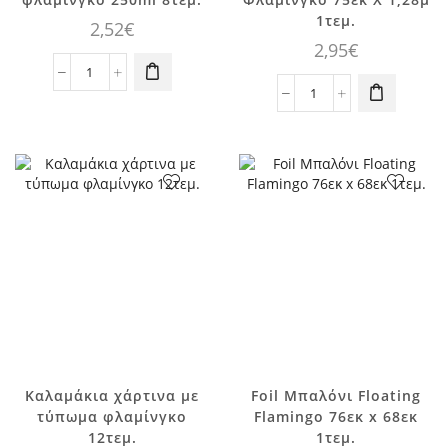
1τεμ.
2,52
€
2,95
€
Ποτήρια
χάρτινα
Foil
ροζ
Μπαλόνι
με
σε
φλαμίνγκο
σχήμα
250ml
Φλαμίνγκο
8τεμ.
75εκ
ποσότητα
Χ
1,28μ
1τεμ.
ποσότητα
Καλαμάκια χάρτινα με
Foil Μπαλόνι Floating
τύπωμα φλαμίνγκο
Flamingo 76εκ x 68εκ
12τεμ.
1τεμ.