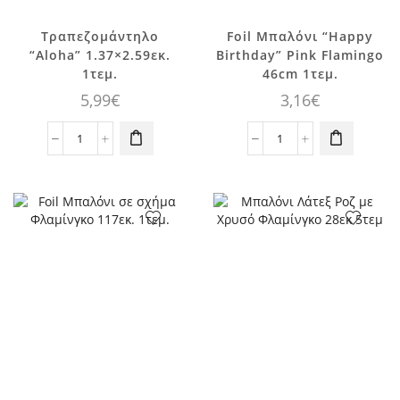
Τραπεζομάντηλο
Foil Μπαλόνι “Happy
“Aloha” 1.37×2.59εκ.
Birthday” Pink Flamingo
1τεμ.
46cm 1τεμ.
5,99
€
3,16
€
Τραπεζομάντηλο
Foil
"Aloha"
Μπαλόνι
1.37x2.59εκ.
"Happy
1τεμ.
Birthday"
ποσότητα
Pink
Flamingo
46cm
1τεμ.
ποσότητα