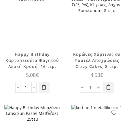
Ροζ
Pastel,
3
τεμ.
ποσότητα
Happy Birthday
Κορώνες Χάρτινες σε
Χαρτοπετσέτα Φαγητού
Παστέλ Αποχρώσεις
Λευκή Χρυσή, 16 τεμ.
Crazy Cakes, 8 τεμ.
5,08
€
4,53
€
Happy
Κορώνες
Birthday
Χάρτινες
Χαρτοπετσέτα
σε
Φαγητού
Παστέλ
Λευκή
Αποχρώσεις
Χρυσή,
Crazy
16
Cakes,