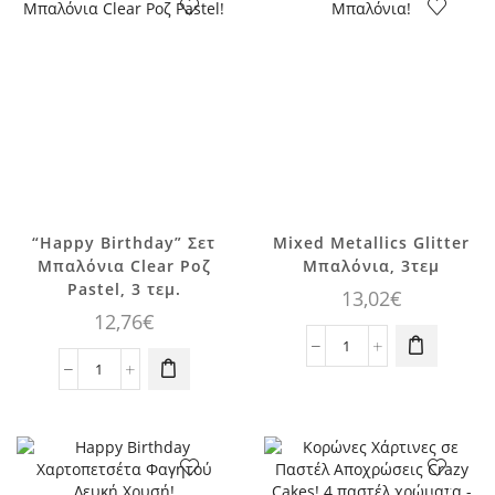
με
6,4x8,8εκ.,
Φούντες
6
Πολύχρωμη,
τεμ.
1τεμ.
ποσότητα
ποσότητα
“Happy Birthday” Σετ
Mixed Metallics Glitter
Μπαλόνια Clear Ροζ
Μπαλόνια, 3τεμ
Pastel, 3 τεμ.
13,02
€
12,76
€
Mixed
"Happy
Metallics
Birthday"
Glitter
Σετ
Μπαλόνια,
Μπαλόνια
3τεμ
Clear
ποσότητα