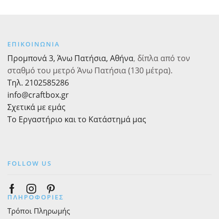
43
Ιβουάρ,
x
43
55
x
εκ
55
ΕΠΙΚΟΙΝΩΝΙΑ
ποσότητα
εκ
Προμπονά 3, Άνω Πατήσια, Αθήνα
,
δίπλα από τον
ποσότητα
σταθμό του μετρό Άνω Πατήσια (130 μέτρα).
Τηλ. 2102585286
info@craftbox.gr
Σχετικά με εμάς
Το Εργαστήριο και το Κατάστημά μας
FOLLOW US
Facebook
Instagram
Pinterest
ΠΛΗΡΟΦΟΡΙΕΣ
Τρόποι Πληρωμής