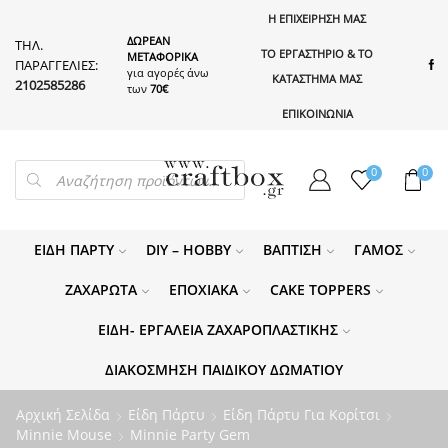
Η ΕΠΙΧΕΙΡΗΣΗ ΜΑΣ
ΔΩΡΕΑΝ
ΤΗΛ.
ΤΟ ΕΡΓΑΣΤΗΡΙΟ & ΤΟ
ΜΕΤΑΦΟΡΙΚΑ
ΠΑΡΑΓΓΕΛΙΕΣ:
για αγορές άνω
ΚΑΤΑΣΤΗΜΑ ΜΑΣ
2102585286
των
70€
ΕΠΙΚΟΙΝΩΝΙΑ
PRODUCTS
0
0
SEARCH
ΕΊΔΗ ΠΆΡΤΥ
DIY – HOBBY
ΒΆΠΤΙΣΗ
ΓΆΜΟΣ
ΖΑΧΑΡΩΤΆ
ΕΠΟΧΙΑΚΆ
CAKE TOPPERS
ΕΊΔΗ- ΕΡΓΑΛΕΊΑ ΖΑΧΑΡΟΠΛΑΣΤΙΚΉΣ
ΔΙΑΚΌΣΜΗΣΗ ΠΑΙΔΙΚΟΎ ΔΩΜΑΤΊΟΥ
Αρχική Σελίδα
Είδη Πάρτυ
Είδη Πάρτυ Για Κορίτσι
Minnie Mouse
Minnie Party Gem