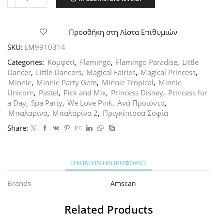
Κομφετί
Ροζ
&
Χρυσές
Προσθήκη στη Λίστα Επιθυμιών
Καρδιές,
SKU:
LM9910314
14γρ
ποσότητα
Categories:
Κομφετί
,
Flamingo
,
Flamingo Paradise
,
Little
Dancer
,
Little Dancers
,
Magical Fairies
,
Magical Princess
,
Minnie
,
Minnie Party Gem
,
Minnie Tropical
,
Minnie
Unicorn
,
Pastel
,
Pick and Mix
,
Princess Disney
,
Princess for
a Day
,
Spa Party
,
We Love Pink
,
Ανά Προϊόντα
,
Μπαλαρίνα
,
Μπαλαρίνα 2
,
Πριγκίπισσα Σοφία
Share:
ΕΠΙΠΛΈΟΝ ΠΛΗΡΟΦΟΡΊΕΣ
Brands
Amscan
Related Products