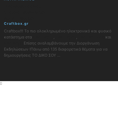
Ο Λογαριασμός Μου
Ιστορικό Παραγγελιών
Λίστα Επιθυμιών
Craftbox.gr
Craftbox!!! Το πιο ολοκληρωμένο ηλεκτρονικό και φυσικό
κατάστημα στα
Είδη Πάρτυ
,
Είδη Γάμου
,
Είδη Βάπτισης
και
Είδη Χόμπι
Επίσης αναλαμβάνουμε την Διοργάνωση
Εκδηλώσεων !Πάνω από 135 διαφορετικά θέματα για να
δημιουργήσεις ΤΟ ΔΙΚΟ ΣΟΥ ...