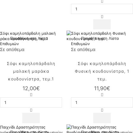
Σόφι
καμηλοπάρδαλ
κουδουνίστρα
βελούδινη
με
αστείους
ήχους
ποσότητα
Προσθήκη στη Λίστα
Προσθήκη στη Λίστα
Επιθυμιών
Επιθυμιών
Σε απόθεμα
Σε απόθεμα
Σόφι καμηλοπάρδαλη
Σόφι καμηλοπάρδαλη
μαλακή μαράκα
Φυσική κουδουνίστρα, 1
κουδουνίστρα, τεμ.1
τεμ.
12,00
€
11,90
€
Σόφι
Σόφι
καμηλοπάρδαλη
καμηλοπάρδαλ
μαλακή
Φυσική
μαράκα
κουδουνίστρα,
κουδουνίστρα,
1
τεμ.1
τεμ.
ποσότητα
ποσότητα
Προσθήκη στη Λίστα
Προσθήκη στη Λίστα