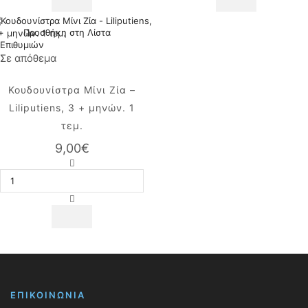
Jingle,
3
0+μηνών.
+
1
μηνών.
Προσθήκη στη Λίστα
τεμ.
1
Επιθυμιών
ποσότητα
τεμ.
Σε απόθεμα
ποσότητα
Κουδουνίστρα Μίνι Ζία –
Liliputiens, 3 + μηνών. 1
τεμ.
9,00
€
Κουδουνίστρα
Μίνι
Ζία
-
Liliputiens,
3
+
μηνών.
1
τεμ.
ποσότητα
ΕΠΙΚΟΙΝΩΝΙΑ