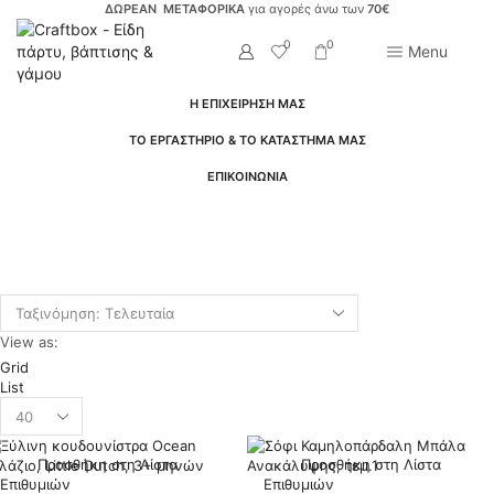
ΔΩΡΕΑΝ ΜΕΤΑΦΟΡΙΚΑ
για αγορές άνω των
70€
0
0
Menu
Η ΕΠΙΧΕΙΡΗΣΗ ΜΑΣ
ΤΟ ΕΡΓΑΣΤΗΡΙΟ & ΤΟ ΚΑΤΑΣΤΗΜΑ ΜΑΣ
ΕΠΙΚΟΙΝΩΝΙΑ
Αρχική Σελίδα
Shop
Είδη Πάρτυ
Baby Shower
Δώρα Για Το Νεογέννητο
Κουδουνίστρες
View as:
Grid
List
Products
per
page
Προσθήκη στη Λίστα
Προσθήκη στη Λίστα
Επιθυμιών
Επιθυμιών