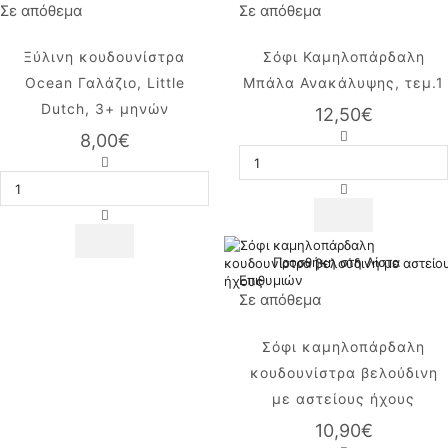
Σε απόθεμα
Σε απόθεμα
Ξύλινη κουδουνίστρα
Σόφι Καμηλοπάρδαλη
Ocean Γαλάζιο, Little
Μπάλα Ανακάλυψης, τεμ.1
Dutch, 3+ μηνών
12,50
€
Σόφι
8,00
€
Καμηλοπάρδαλη
Ξύλινη
Μπάλα
κουδουνίστρα
Ανακάλυψης,
Ocean
τεμ.1
Γαλάζιο,
ποσότητα
Little
Dutch,
Προσθήκη στη Λίστα
3+
Επιθυμιών
μηνών
Σε απόθεμα
ποσότητα
Σόφι καμηλοπάρδαλη
κουδουνίστρα βελούδινη
με αστείους ήχους
10,90
€