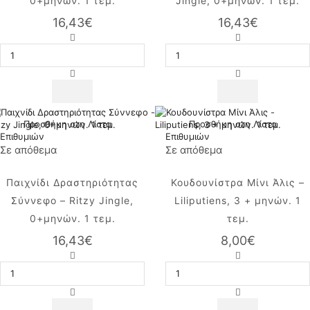
0+μηνών. 1 τεμ.
Jingle, 0+μηνών. 1 τεμ.
16,43
€
16,43
€
Παιχνίδι
Παιχνίδι
Δραστηριότητας
Δραστηριότητας
Κοάλα
Ουράνιο
-
Τόξο
Ritzy
-
Jingle,
Ritzy
0+μηνών.
Jingle,
1
0+μηνών.
Προσθήκη στη Λίστα
Προσθήκη στη Λίστα
τεμ.
1
Επιθυμιών
Επιθυμιών
ποσότητα
τεμ.
Σε απόθεμα
Σε απόθεμα
ποσότητα
Παιχνίδι Δραστηριότητας
Κουδουνίστρα Μίνι Άλις –
Σύννεφο – Ritzy Jingle,
Liliputiens, 3 + μηνών. 1
0+μηνών. 1 τεμ.
τεμ.
16,43
€
8,00
€
Παιχνίδι
Κουδουνίστρα
Δραστηριότητας
Μίνι
Σύννεφο
Άλις
-
-
Ritzy
Liliputiens,