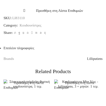
Μίνι
Ζία
-
Προσθήκη στη Λίστα Επιθυμιών
Liliputiens,
SKU:
LI83110
3
+
Category:
Κουδουνίστρες
μηνών.
Share:
1
τεμ.
ποσότητα
Επιπλέον πληροφορίες
Brands
Lilliputiens
Related Products
Προσθήκη στη Λίστα
Προσθήκη στη Λίστα
Επιθυμιών
Επιθυμιών