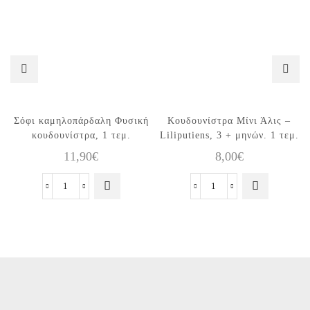
Σόφι καμηλοπάρδαλη Φυσική
Κουδουνίστρα Μίνι Άλις –
κουδουνίστρα, 1 τεμ.
Liliputiens, 3 + μηνών. 1 τεμ.
11,90
€
8,00
€
Σόφι
Κουδουνίστρα
καμηλοπάρδαλη
Μίνι
Φυσική
Άλις
κουδουνίστρα,
-
1
Liliputiens,
τεμ.
3
ποσότητα
+
μηνών.
1