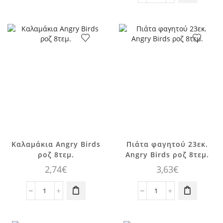
Angry
Happy
Birds
Birthday
ροζ
Angry
20τεμ.
Birds
ποσότητα
ροζ
1,8m
ποσότητα
Καλαμάκια Angry Birds
Πιάτα φαγητού 23εκ.
ροζ 8τεμ.
Angry Birds ροζ 8τεμ.
2,74
€
3,63
€
Καλαμάκια
Πιάτα
Angry
φαγητού
Birds
23εκ.