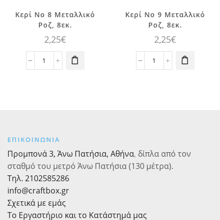
Κερί No 8 Μεταλλικό
Κερί No 9 Μεταλλικό
Ροζ, 8εκ.
Ροζ, 8εκ.
2,25
€
2,25
€
Κερί
Κερί
No
No
8
9
Μεταλλικό
Μεταλλικό
Ροζ,
Ροζ,
8εκ.
8εκ.
ποσότητα
ποσότητα
ΕΠΙΚΟΙΝΩΝΙΑ
Προμπονά 3, Άνω Πατήσια, Αθήνα
,
δίπλα από τον
σταθμό του μετρό Άνω Πατήσια (130 μέτρα).
Τηλ. 2102585286
info@craftbox.gr
Σχετικά με εμάς
Το Εργαστήριο και το Κατάστημά μας