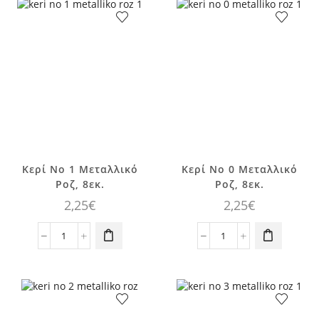
ροζ
Angry
8τεμ.
Birds
ποσότητα
ροζ
8τεμ.
ποσότητα
Κερί No 1 Μεταλλικό
Κερί No 0 Μεταλλικό
Ροζ, 8εκ.
Ροζ, 8εκ.
2,25
€
2,25
€
Κερί
Κερί
No
No
1
0
Μεταλλικό
Μεταλλικό
Ροζ,
Ροζ,
8εκ.
8εκ.