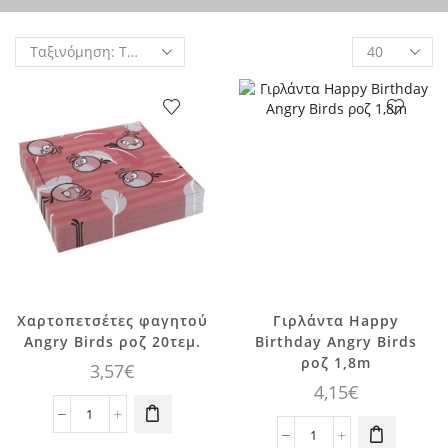
Products
per
page
Χαρτοπετσέτες φαγητού
Γιρλάντα Happy
Angry Birds ροζ 20τεμ.
Birthday Angry Birds
ροζ 1,8m
3,57
€
4,15
€
Χαρτοπετσέτες
φαγητού
Γιρλάντα