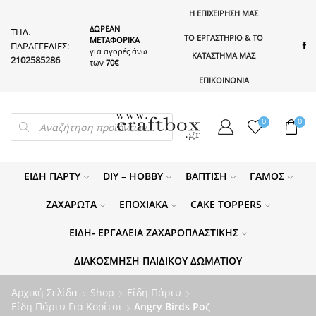
Η ΕΠΙΧΕΙΡΗΣΗ ΜΑΣ
ΔΩΡΕΑΝ
ΤΗΛ.
ΤΟ ΕΡΓΑΣΤΗΡΙΟ & ΤΟ
ΜΕΤΑΦΟΡΙΚΑ
ΠΑΡΑΓΓΕΛΙΕΣ:
για αγορές άνω
ΚΑΤΑΣΤΗΜΑ ΜΑΣ
2102585286
των
70€
ΕΠΙΚΟΙΝΩΝΙΑ
PRODUCTS
0
0
SEARCH
ΕΊΔΗ ΠΆΡΤΥ
DIY – HOBBY
ΒΆΠΤΙΣΗ
ΓΆΜΟΣ
ΖΑΧΑΡΩΤΆ
ΕΠΟΧΙΑΚΆ
CAKE TOPPERS
ΕΊΔΗ- ΕΡΓΑΛΕΊΑ ΖΑΧΑΡΟΠΛΑΣΤΙΚΉΣ
ΔΙΑΚΌΣΜΗΣΗ ΠΑΙΔΙΚΟΎ ΔΩΜΑΤΊΟΥ
Αρχική Σελίδα
Shop
Είδη Πάρτυ
Είδη Πάρτυ Για Κορίτσι
Angry Birds Ροζ