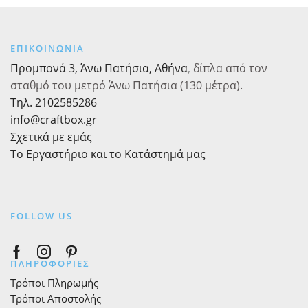
κουπάτ
ανάγλυφο
της
αποτύπωμα.
Decora
1τεμ
Δ.
ποσότητα
ΕΠΙΚΟΙΝΩΝΙΑ
8-
Προμπονά 3, Άνω Πατήσια, Αθήνα
,
δίπλα από τον
8,5εκ.
σταθμό του μετρό Άνω Πατήσια (130 μέτρα).
Σετ
Τηλ. 2102585286
2
info@craftbox.gr
τμχ.
ποσότητα
Σχετικά με εμάς
Το Εργαστήριο και το Κατάστημά μας
FOLLOW US
Facebook
Instagram
Pinterest
ΠΛΗΡΟΦΟΡΙΕΣ
Τρόποι Πληρωμής
Τρόποι Αποστολής