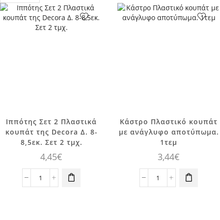
page
Ιππότης Σετ 2 Πλαστικά
Κάστρο Πλαστικό κουπάτ
κουπάτ της Decora Δ. 8-
με ανάγλυφο αποτύπωμα.
8,5εκ. Σετ 2 τμχ.
1τεμ
4,45
€
3,44
€
Ιππότης
Κάστρο
Σετ
Πλαστικό
2
κουπάτ
Πλαστικά
με