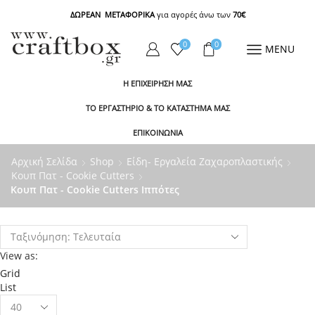
ΔΩΡΕΑΝ ΜΕΤΑΦΟΡΙΚΑ
για αγορές άνω των
70€
0
0
MENU
Η ΕΠΙΧΕΙΡΗΣΗ ΜΑΣ
ΤΟ ΕΡΓΑΣΤΗΡΙΟ & ΤΟ ΚΑΤΑΣΤΗΜΑ ΜΑΣ
ΕΠΙΚΟΙΝΩΝΙΑ
Αρχική Σελίδα
Shop
Είδη- Εργαλεία Ζαχαροπλαστικής
Κουπ Πατ - Cookie Cutters
Κουπ Πατ - Cookie Cutters Ιππότες
View as:
Grid
List
Products
per