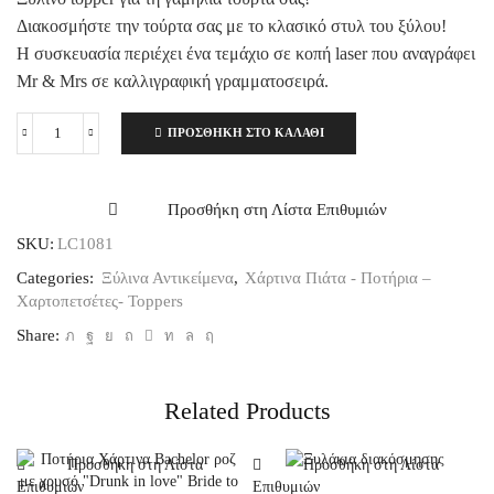
Διακοσμήστε την τούρτα σας με το κλασικό στυλ του ξύλου!
Η συσκευασία περιέχει ένα τεμάχιο σε κοπή laser που αναγράφει
Mr & Mrs σε καλλιγραφική γραμματοσειρά.
ΠΡΟΣΘΉΚΗ ΣΤΟ ΚΑΛΆΘΙ
Ξύλινο
Topper
Τούρτας
Mr
Προσθήκη στη Λίστα Επιθυμιών
&
SKU:
LC1081
Mrs
Καλλιγραφικό
Categories:
Ξύλινα Αντικείμενα
,
Χάρτινα Πιάτα - Ποτήρια –
ποσότητα
Χαρτοπετσέτες- Toppers
Share:
Related Products
Προσθήκη στη Λίστα
Προσθήκη στη Λίστα
Επιθυμιών
Επιθυμιών