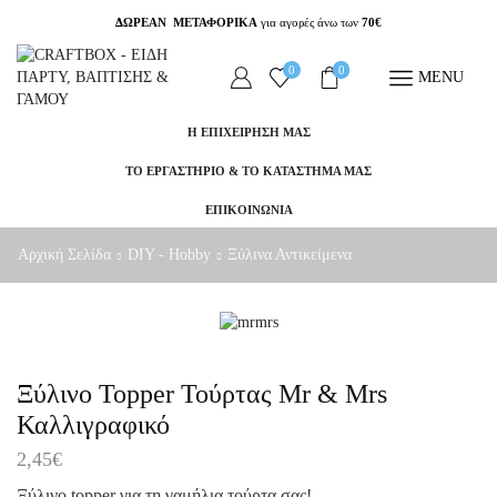
ΔΩΡΕΑΝ ΜΕΤΑΦΟΡΙΚΑ
για αγορές άνω των
70€
0
0
MENU
Η ΕΠΙΧΕΙΡΗΣΗ ΜΑΣ
ΤΟ ΕΡΓΑΣΤΗΡΙΟ & ΤΟ ΚΑΤΑΣΤΗΜΑ ΜΑΣ
ΕΠΙΚΟΙΝΩΝΙΑ
Αρχική Σελίδα
DIY - Hobby
Ξύλινα Αντικείμενα
Ξύλινο Topper Τούρτας Mr & Mrs
Καλλιγραφικό
2,45
€
Ξύλινο topper για τη γαμήλια τούρτα σας!