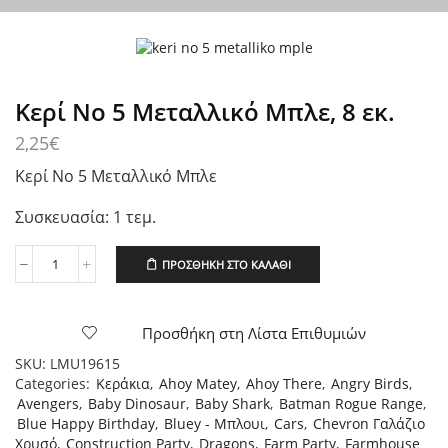
Κερί Νο 5 Μεταλλικό Μπλε, 8 εκ.
2,25
€
Κερί Νο 5 Μεταλλικό Μπλε
Συσκευασία: 1 τεμ.
ΠΡΟΣΘΉΚΗ ΣΤΟ ΚΑΛΆΘΙ
Κερί
Νο
5
Μεταλλικό
Προσθήκη στη Λίστα Επιθυμιών
Μπλε,
SKU:
LMU19615
8
Categories:
Κεράκια
,
Ahoy Matey
,
Ahoy There
,
Angry Birds
,
εκ.
Avengers
,
Baby Dinosaur
,
Baby Shark
,
Batman Rogue Range
,
ποσότητα
Blue Happy Birthday
,
Bluey - Μπλουι
,
Cars
,
Chevron Γαλάζιο
Χρυσό
,
Construction Party
,
Dragons
,
Farm Party
,
Farmhouse