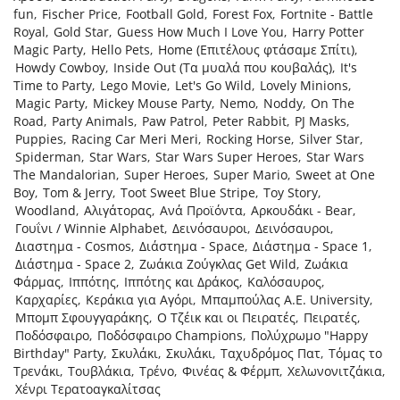
fun
,
Fischer Price
,
Football Gold
,
Forest Fox
,
Fortnite - Battle
Royal
,
Gold Star
,
Guess How Much I Love You
,
Harry Potter
Magic Party
,
Hello Pets
,
Home (Επιτέλους φτάσαμε Σπίτι)
,
Howdy Cowboy
,
Inside Out (Τα μυαλά που κουβαλάς)
,
It's
Time to Party
,
Lego Movie
,
Let's Go Wild
,
Lovely Minions
,
Magic Party
,
Mickey Mouse Party
,
Nemo
,
Noddy
,
On The
Road
,
Party Animals
,
Paw Patrol
,
Peter Rabbit
,
PJ Masks
,
Puppies
,
Racing Car Meri Meri
,
Rocking Horse
,
Silver Star
,
Spiderman
,
Star Wars
,
Star Wars Super Heroes
,
Star Wars
The Mandalorian
,
Super Heroes
,
Super Mario
,
Sweet at One
Boy
,
Tom & Jerry
,
Toot Sweet Blue Stripe
,
Toy Story
,
Woodland
,
Αλιγάτορας
,
Ανά Προϊόντα
,
Αρκουδάκι - Bear
,
Γουΐνι / Winnie Alphabet
,
Δεινόσαυροι
,
Δεινόσαυροι
,
Διαστημα - Cosmos
,
Διάστημα - Space
,
Διάστημα - Space 1
,
Διάστημα - Space 2
,
Ζωάκια Ζούγκλας Get Wild
,
Ζωάκια
Φάρμας
,
Ιππότης
,
Ιππότης και Δράκος
,
Καλόσαυρος
,
Καρχαρίες
,
Κεράκια για Αγόρι
,
Μπαμπούλας Α.Ε. University
,
Μπομπ Σφουγγαράκης
,
Ο Τζέικ και οι Πειρατές
,
Πειρατές
,
Ποδόσφαιρο
,
Ποδόσφαιρο Champions
,
Πολύχρωμο "Happy
Birthday" Party
,
Σκυλάκι
,
Σκυλάκι
,
Ταχυδρόμος Πατ
,
Τόμας το
Τρενάκι
,
Τουβλάκια
,
Τρένο
,
Φινέας & Φέρμπ
,
Χελωνονιτζάκια
,
Χένρι Τερατοαγκαλίτσας