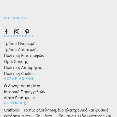
FOLLOW US
Facebook
Instagram
Pinterest
ΠΛΗΡΟΦΟΡΙΕΣ
Τρόποι Πληρωμής
Τρόποι Αποστολής
Πολιτική Επιστροφών
Όροι Χρήσης
Πολιτική Απορρήτου
Πολιτική Cookies
ΛΟΓΑΡΙΑΣΜΟΣ
Ο Λογαριασμός Μου
Ιστορικό Παραγγελιών
Λίστα Επιθυμιών
Craftbox.gr
Craftbox!!! Το πιο ολοκληρωμένο ηλεκτρονικό και φυσικό
κατάστημα στα
Είδη Πάρτυ
,
Είδη Γάμου
,
Είδη Βάπτισης
και