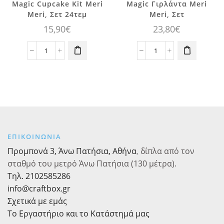
Magic Cupcake Kit Meri
Magic Γιρλάντα Meri
Meri, Σετ 24τεμ
Meri, Σετ
15,90
€
23,80
€
Magic
Magic
Cupcake
Γιρλάντα
Kit
Meri
Meri
Meri,
Meri,
Σετ
Σετ
ποσότητα
24τεμ
ποσότητα
ΕΠΙΚΟΙΝΩΝΙΑ
Προμπονά 3, Άνω Πατήσια, Αθήνα
,
δίπλα από τον
σταθμό του μετρό Άνω Πατήσια (130 μέτρα).
Τηλ. 2102585286
info@craftbox.gr
Σχετικά με εμάς
Το Εργαστήριο και το Κατάστημά μας