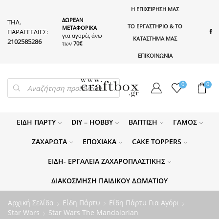
Η ΕΠΙΧΕΙΡΗΣΗ ΜΑΣ
ΔΩΡΕΑΝ
ΤΗΛ.
ΤΟ ΕΡΓΑΣΤΗΡΙΟ & ΤΟ
ΜΕΤΑΦΟΡΙΚΑ
ΠΑΡΑΓΓΕΛΙΕΣ:
για αγορές άνω
ΚΑΤΑΣΤΗΜΑ ΜΑΣ
2102585286
των
70€
ΕΠΙΚΟΙΝΩΝΙΑ
PRODUCTS
0
0
SEARCH
ΕΊΔΗ ΠΆΡΤΥ
DIY – HOBBY
ΒΆΠΤΙΣΗ
ΓΆΜΟΣ
ΖΑΧΑΡΩΤΆ
ΕΠΟΧΙΑΚΆ
CAKE TOPPERS
ΕΊΔΗ- ΕΡΓΑΛΕΊΑ ΖΑΧΑΡΟΠΛΑΣΤΙΚΉΣ
ΔΙΑΚΌΣΜΗΣΗ ΠΑΙΔΙΚΟΎ ΔΩΜΑΤΊΟΥ
Αρχική Σελίδα
Είδη Πάρτυ
Είδη Πάρτυ Για Αγόρι
Star Wars
Star Wars The Mandalorian