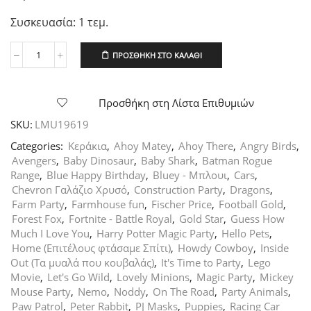
Συσκευασία: 1 τεμ.
ΠΡΟΣΘΉΚΗ ΣΤΟ ΚΑΛΆΘΙ
Κερί
Νο
9
Μεταλλικό
Προσθήκη στη Λίστα Επιθυμιών
Μπλε,
SKU:
LMU19619
8
εκ.
Categories:
Κεράκια
,
Ahoy Matey
,
Ahoy There
,
Angry Birds
,
ποσότητα
Avengers
,
Baby Dinosaur
,
Baby Shark
,
Batman Rogue
Range
,
Blue Happy Birthday
,
Bluey - Μπλουι
,
Cars
,
Chevron Γαλάζιο Χρυσό
,
Construction Party
,
Dragons
,
Farm Party
,
Farmhouse fun
,
Fischer Price
,
Football Gold
,
Forest Fox
,
Fortnite - Battle Royal
,
Gold Star
,
Guess How
Much I Love You
,
Harry Potter Magic Party
,
Hello Pets
,
Home (Επιτέλους φτάσαμε Σπίτι)
,
Howdy Cowboy
,
Inside
Out (Τα μυαλά που κουβαλάς)
,
It's Time to Party
,
Lego
Movie
,
Let's Go Wild
,
Lovely Minions
,
Magic Party
,
Mickey
Mouse Party
,
Nemo
,
Noddy
,
On The Road
,
Party Animals
,
Paw Patrol
,
Peter Rabbit
,
PJ Masks
,
Puppies
,
Racing Car