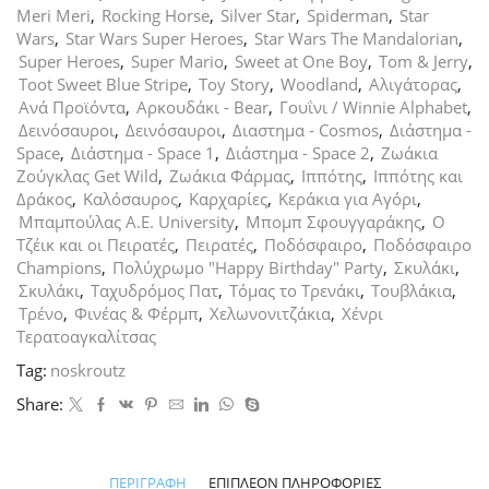
Meri Meri
,
Rocking Horse
,
Silver Star
,
Spiderman
,
Star
Wars
,
Star Wars Super Heroes
,
Star Wars The Mandalorian
,
Super Heroes
,
Super Mario
,
Sweet at One Boy
,
Tom & Jerry
,
Toot Sweet Blue Stripe
,
Toy Story
,
Woodland
,
Αλιγάτορας
,
Ανά Προϊόντα
,
Αρκουδάκι - Bear
,
Γουΐνι / Winnie Alphabet
,
Δεινόσαυροι
,
Δεινόσαυροι
,
Διαστημα - Cosmos
,
Διάστημα -
Space
,
Διάστημα - Space 1
,
Διάστημα - Space 2
,
Ζωάκια
Ζούγκλας Get Wild
,
Ζωάκια Φάρμας
,
Ιππότης
,
Ιππότης και
Δράκος
,
Καλόσαυρος
,
Καρχαρίες
,
Κεράκια για Αγόρι
,
Μπαμπούλας Α.Ε. University
,
Μπομπ Σφουγγαράκης
,
Ο
Τζέικ και οι Πειρατές
,
Πειρατές
,
Ποδόσφαιρο
,
Ποδόσφαιρο
Champions
,
Πολύχρωμο "Happy Birthday" Party
,
Σκυλάκι
,
Σκυλάκι
,
Ταχυδρόμος Πατ
,
Τόμας το Τρενάκι
,
Τουβλάκια
,
Τρένο
,
Φινέας & Φέρμπ
,
Χελωνονιτζάκια
,
Χένρι
Τερατοαγκαλίτσας
Tag:
noskroutz
Share:
ΠΕΡΙΓΡΑΦΉ
ΕΠΙΠΛΈΟΝ ΠΛΗΡΟΦΟΡΊΕΣ