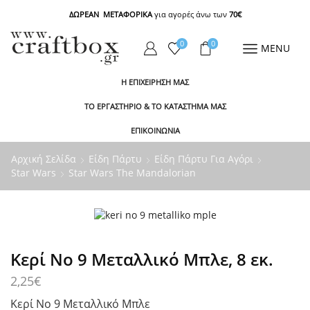
ΔΩΡΕΑΝ ΜΕΤΑΦΟΡΙΚΑ
για αγορές άνω των
70€
0
0
MENU
Η ΕΠΙΧΕΙΡΗΣΗ ΜΑΣ
ΤΟ ΕΡΓΑΣΤΗΡΙΟ & ΤΟ ΚΑΤΑΣΤΗΜΑ ΜΑΣ
ΕΠΙΚΟΙΝΩΝΙΑ
Αρχική Σελίδα
Είδη Πάρτυ
Είδη Πάρτυ Για Αγόρι
Star Wars
Star Wars The Mandalorian
Κερί Νο 9 Μεταλλικό Μπλε, 8 εκ.
2,25
€
Κερί Νο 9 Μεταλλικό Μπλε