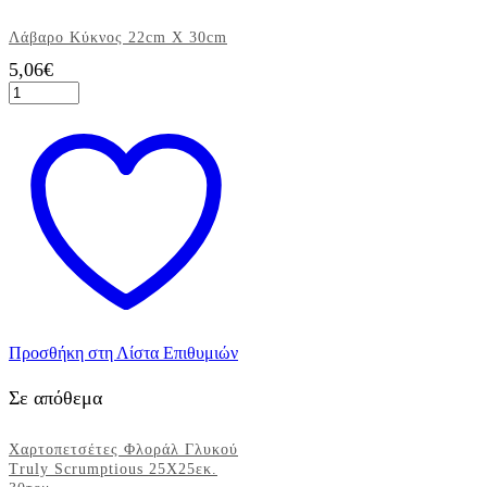
Λάβαρο Κύκνος 22cm X 30cm
5,06
€
Λάβαρο
Κύκνος
22cm
X
30cm
ποσότητα
Προσθήκη στη Λίστα Επιθυμιών
Σε απόθεμα
Χαρτοπετσέτες Φλοράλ Γλυκού
Truly Scrumptious 25Χ25εκ.