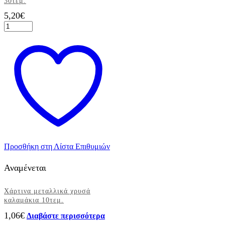
30τεμ.
5,20
€
Χαρτοπετσέτες
Φλοράλ
Γλυκού
Truly
Scrumptious
25Χ25εκ.
30τεμ.
ποσότητα
Προσθήκη στη Λίστα Επιθυμιών
Αναμένεται
Χάρτινα μεταλλικά χρυσά
καλαμάκια 10τεμ.
1,06
€
Διαβάστε περισσότερα