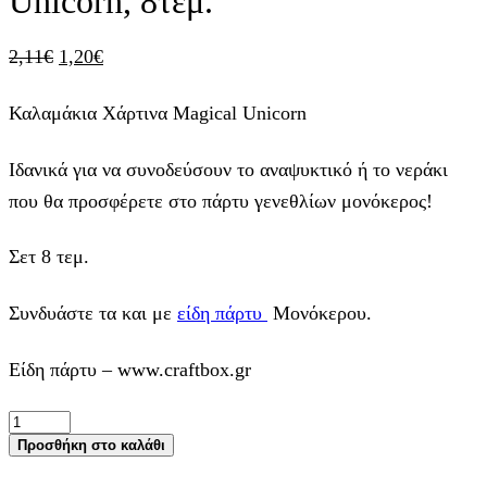
Unicorn, 8τεμ.
Original
Η
2,11
€
1,20
€
price
τρέχουσα
Καλαμάκια Χάρτινα Magical Unicorn
was:
τιμή
2,11€.
είναι:
Ιδανικά για να συνοδεύσουν το αναψυκτικό ή το νεράκι
1,20€.
που θα προσφέρετε στο πάρτυ γενεθλίων μονόκερος!
Σετ 8 τεμ.
Συνδυάστε τα και με
είδη πάρτυ
Μονόκερου.
Είδη πάρτυ – www.craftbox.gr
Καλαμάκια
Χάρτινα
Προσθήκη στο καλάθι
Magical
Unicorn,