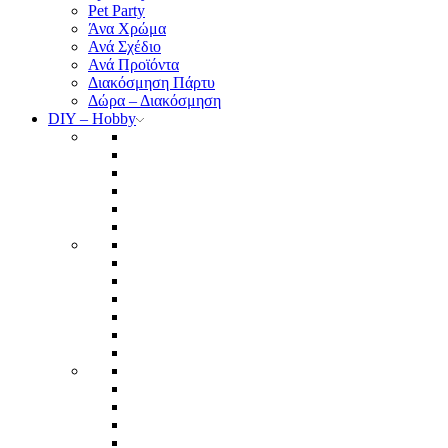
Pet Party
Άνα Χρώμα
Ανά Σχέδιο
Ανά Προϊόντα
Διακόσμηση Πάρτυ
Δώρα – Διακόσμηση
DIY – Hobby