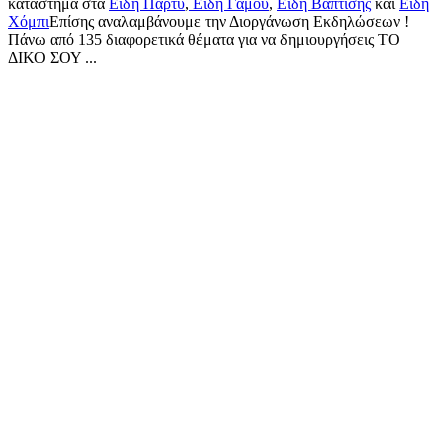
κατάστημα στα
Είδη Πάρτυ
,
Είδη Γάμου
,
Είδη Βάπτισης
και
Είδη
Χόμπι
Επίσης αναλαμβάνουμε την Διοργάνωση Εκδηλώσεων !
Πάνω από 135 διαφορετικά θέματα για να δημιουργήσεις ΤΟ
ΔΙΚΟ ΣΟΥ ...