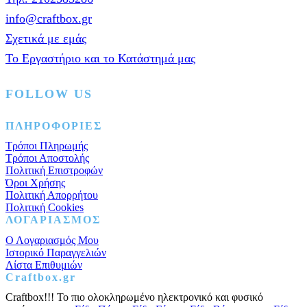
info@craftbox.gr
Σχετικά με εμάς
Το Εργαστήριο και το Κατάστημά μας
FOLLOW US
Facebook
Instagram
Pinterest
ΠΛΗΡΟΦΟΡΙΕΣ
Τρόποι Πληρωμής
Τρόποι Αποστολής
Πολιτική Επιστροφών
Όροι Χρήσης
Πολιτική Απορρήτου
Πολιτική Cookies
ΛΟΓΑΡΙΑΣΜΟΣ
Ο Λογαριασμός Μου
Ιστορικό Παραγγελιών
Λίστα Επιθυμιών
Craftbox.gr
Craftbox!!! Το πιο ολοκληρωμένο ηλεκτρονικό και φυσικό