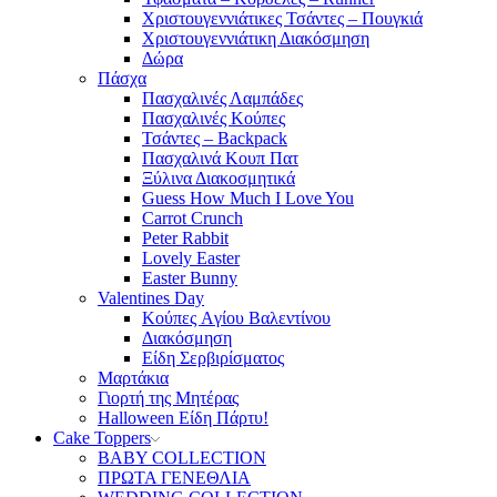
Χριστουγεννιάτικες Τσάντες – Πουγκιά
Χριστουγεννιάτικη Διακόσμηση
Δώρα
Πάσχα
Πασχαλινές Λαμπάδες
Πασχαλινές Κούπες
Τσάντες – Backpack
Πασχαλινά Κουπ Πατ
Ξύλινα Διακοσμητικά
Guess How Much I Love You
Carrot Crunch
Peter Rabbit
Lovely Easter
Easter Bunny
Valentines Day
Κούπες Aγίου Βαλεντίνου
Διακόσμηση
Είδη Σερβιρίσματος
Μαρτάκια
Γιορτή της Μητέρας
Halloween Είδη Πάρτυ!
Cake Toppers
BABY COLLECTION
ΠΡΩΤΑ ΓΕΝΕΘΛΙΑ