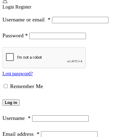
Login
Register
Username or email
*
Password
*
Lost password?
Remember Me
Log in
Username
*
Email address
*