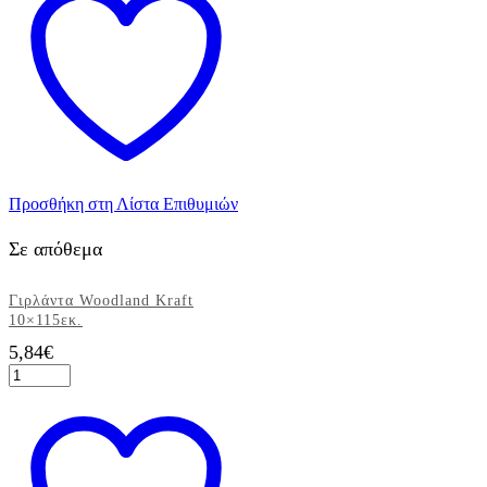
και
Άσπρο
Σετ
ποσότητα
Προσθήκη στη Λίστα Επιθυμιών
Σε απόθεμα
Γιρλάντα Woodland Kraft
10×115εκ.
5,84
€
Γιρλάντα
Woodland
Kraft
10x115εκ.
ποσότητα