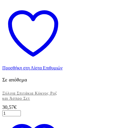
Προσθήκη στη Λίστα Επιθυμιών
Σε απόθεμα
Ξύλινα Σπιτάκια Κύκνος Ροζ
και Άσπρο Σετ
30,57
€
Ξύλινα
Σπιτάκια
Κύκνος
Ροζ