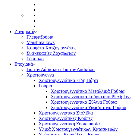
Ζαχαρωτά
Γλειφιτζούρια
Marshmallows
Κουφέτα Χατζηγιαννάκης
Συσκευασίες Ζαχαρωτών
Σέσουλες
Εποχιακά
Για τον Δάσκαλο / Για την Δασκάλα
Χριστούγεννα
Χριστουγεννιάτικα Είδη Πάρτι
Γούρια
Χριστουγεννιάτικα Μεταλλικά Γούρια
Χριστουγεννιάτικα Γούρια από Plexiglass
Χριστουγεννιάτικα Ξύλινα Γούρια
Χριστουγεννιάτικα Υφασμάτινα Γούρια
Χριστουγεννιάτικα Στολίδια
Χριστουγεννιάτικες Κούπες
Χριστουγεννιάτικη Συσκευασία
Υλικά Χριστουγεννιάτικων Κατασκευών
Υφάσματα – Κορδέλες – Runner