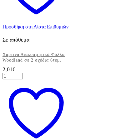
μπορούν
να
επιλεγούν
στη
σελίδα
Προσθήκη στη Λίστα Επιθυμιών
του
προϊόντος
Σε απόθεμα
Χάρτινα Διακοσμητικά Φύλλα
Woodland σε 2 σχέδια 6τεμ.
2,01
€
Χάρτινα
Διακοσμητικά
Φύλλα
Woodland
σε
2
σχέδια
6τεμ.
ποσότητα