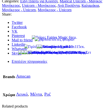
Categories:
Είδη Πάρτυ για Κορίτσι
,
Magical Unicorn - Μαγικός
Μονόκερος
,
Unicorn - Μονόκερος
,
Ανά Προϊόντα
,
Καλαμάκια
,
Μονόκερος - Unicorn
,
Μονόκερος - Unicorn
Share:
Twitter
Facebook
VK
Pinterest
Mail to friend
Linkedin
Whatsapp
Skype
Επιπλέον πληροφορίες
Amscan
Brands
Λευκό
,
Μέντα
,
Ροζ
Χρώμα
Related products