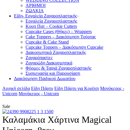
WEDDING COLLECTION
ΑΡΙΘΜΟΙ
ΖΩΑΚΙΑ
Είδη- Εργαλεία Ζαχαροπλαστικής
Εργαλεία Ζαχαροπλαστικής
Κουπ Πατ – Cookie Cutters
Cupcake Cases (Θήκες) – Wrappers
Cake Toppers – Διακόσμηση Τούρτας
Cupcake & Cake Stand
Cupcake Toppers – Διακόσμηση Cupcake
Διακοσμητικά Ζαχαροπλαστικής
Ζαχαρόπαστες
Ζαχαρώδη Διακοσμητικά
Φόρμες & Ταψιά Ζαχαροπλαστικής
Συσκευασία και Παρουσίαση
Διακόσμηση Παιδικού Δωματίου
Αρχική σελίδα
Είδη Πάρτυ
Είδη Πάρτυ για Κορίτσι
Μονόκερος -
Unicorn
Μονόκερος - Unicorn
Sale
Καλαμάκια Χάρτινα Magical