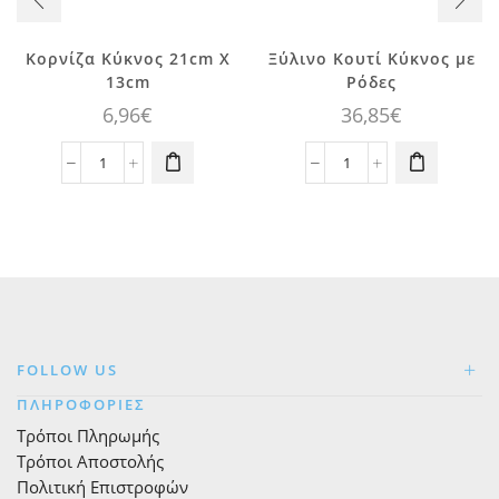
Κορνίζα Κύκνος 21cm X
Ξύλινο Κουτί Κύκνος με
13cm
Ρόδες
6,96
€
36,85
€
Κορνίζα
Ξύλινο
Κύκνος
Κουτί
21cm
Κύκνος
X
με
13cm
Ρόδες
ποσότητα
ποσότητα
FOLLOW US
ΠΛΗΡΟΦΟΡΙΕΣ
Τρόποι Πληρωμής
Τρόποι Αποστολής
Πολιτική Επιστροφών