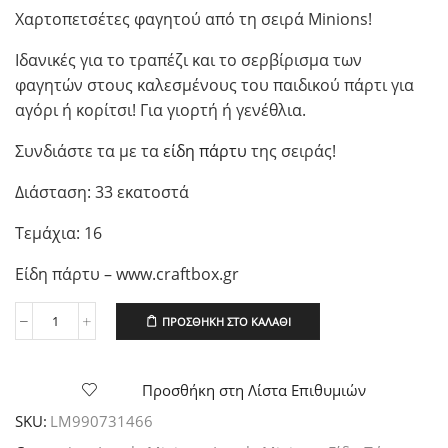
Χαρτοπετσέτες φαγητού από τη σειρά Minions!
Ιδανικές για το τραπέζι και το σερβίρισμα των
φαγητών στους καλεσμένους του παιδικού πάρτι για
αγόρι ή κορίτσι! Για γιορτή ή γενέθλια.
Συνδιάστε τα με τα
είδη πάρτυ
της σειράς!
Διάσταση: 33 εκατοστά
Τεμάχια: 16
Είδη πάρτυ – www.craftbox.gr
ΠΡΟΣΘΉΚΗ ΣΤΟ ΚΑΛΆΘΙ
Χαρτοπετσέτες
φαγητού
Minions
New,
Προσθήκη στη Λίστα Επιθυμιών
16τεμ.
SKU:
LΜ990731466
ποσότητα