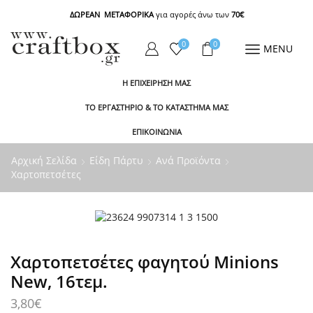
ΔΩΡΕΑΝ ΜΕΤΑΦΟΡΙΚΑ
για αγορές άνω των
70€
0
0
MENU
Η ΕΠΙΧΕΙΡΗΣΗ ΜΑΣ
ΤΟ ΕΡΓΑΣΤΗΡΙΟ & ΤΟ ΚΑΤΑΣΤΗΜΑ ΜΑΣ
ΕΠΙΚΟΙΝΩΝΙΑ
Αρχική Σελίδα
Είδη Πάρτυ
Ανά Προϊόντα
Χαρτοπετσέτες
Χαρτοπετσέτες φαγητού Minions
New, 16τεμ.
3,80
€