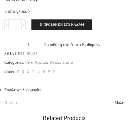
Πιάτα γλυκού
ΠΡΟΣΘΉΚΗ ΣΤΟ ΚΑΛΆΘΙ
Πιάτα
γλυκού
τετράγωνα
18εκ.
Προσθήκη στη Λίστα Επιθυμιών
μπλε
SKU:
BP31495EU
μονόχρωμα
16τεμ.
Categories:
Άνα Χρώμα
,
Μπλε
,
Πιάτα
ποσότητα
Share:
Επιπλέον πληροφορίες
Χρώμα
Μπλε
Related Products