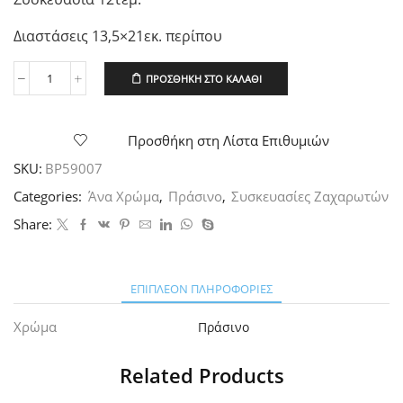
Διαστάσεις 13,5×21εκ. περίπου
ΠΡΟΣΘΉΚΗ ΣΤΟ ΚΑΛΆΘΙ
Χάρτινες
σακούλες
για
πάρτυ
Προσθήκη στη Λίστα Επιθυμιών
12τεμ.
SKU:
BP59007
Πράσινες
ποσότητα
Categories:
Άνα Χρώμα
,
Πράσινο
,
Συσκευασίες Ζαχαρωτών
Share:
ΕΠΙΠΛΈΟΝ ΠΛΗΡΟΦΟΡΊΕΣ
Χρώμα
Πράσινο
Related Products