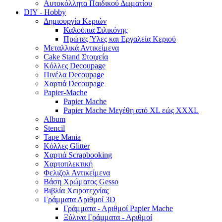
Αυτοκόλλητα Παιδικού Δωματίου
DIY - Hobby
Δημιουργία Κεριών
Καλούπια Σιλικόνης
Πρώτες Ύλες και Εργαλεία Κεριού
Μεταλλικά Αντικείμενα
Cake Stand Στοιχεία
Κόλλες Decoupage
Πινέλα Decoupage
Χαρτιά Decoupage
Papier-Mache
Papier Mache
Papier Mache Μεγέθη από XL εώς XXXL
Album
Stencil
Tape Mania
Κόλλες Glitter
Χαρτιά Scrapbooking
Χαρτοπλεκτική
Φελιζολ Αντικείμενα
Βάση Χρώματος Gesso
Βιβλία Χειροτεχνίας
Γράμματα Αριθμοί 3D
Γράμματα - Αριθμοί Papier Mache
Ξύλινα Γράμματα - Αριθμοί