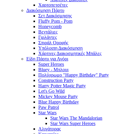
Χαρτοπετσέτες
Διακόσμηση Πάρτυ
Σετ Διακόσμησης
Fluffy Pom - Pom
Honeycomb
Βεντάλιες
Γιρλάντες
Σπιράλ Οροφής
Υπόλοιπη Διακόσμηση
Χάρτινες Διακοσμητικές Μπάλες
Είδη Πάρτυ για Αγόρι
Super Heroes
Bluey - Μπλουι
Πολύχρωμο "Happy Birthday" Party
Construction Party
Harry Potter Magic Party
Let's Go Wild
Mickey Mouse Party
Blue Happy Birthday
Paw Patrol
Star Wars
Star Wars The Mandalorian
Star Wars Super Heroes
Αλιγάτορας