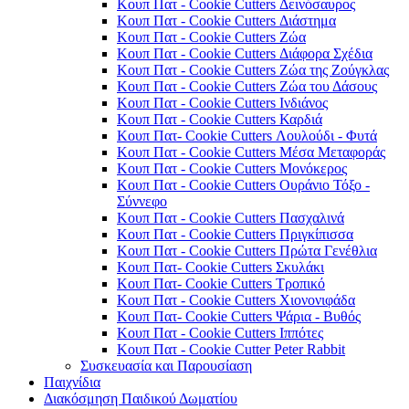
Κουπ Πατ - Cookie Cutters Δεινόσαυρος
Κουπ Πατ - Cookie Cutters Διάστημα
Κουπ Πατ - Cookie Cutters Ζώα
Κουπ Πατ - Cookie Cutters Διάφορα Σχέδια
Κουπ Πατ - Cookie Cutters Ζώα της Ζούγκλας
Κουπ Πατ - Cookie Cutters Ζώα του Δάσους
Κουπ Πατ - Cookie Cutters Ινδιάνος
Κουπ Πατ - Cookie Cutters Καρδιά
Κουπ Πατ- Cookie Cutters Λουλούδι - Φυτά
Κουπ Πατ - Cookie Cutters Μέσα Μεταφοράς
Κουπ Πατ - Cookie Cutters Μονόκερος
Κουπ Πατ - Cookie Cutters Ουράνιο Τόξο -
Σύννεφο
Κουπ Πατ - Cookie Cutters Πασχαλινά
Κουπ Πατ - Cookie Cutters Πριγκίπισσα
Κουπ Πατ - Cookie Cutters Πρώτα Γενέθλια
Κουπ Πατ- Cookie Cutters Σκυλάκι
Κουπ Πατ- Cookie Cutters Τροπικό
Κουπ Πατ - Cookie Cutters Χιονονιφάδα
Κουπ Πατ- Cookie Cutters Ψάρια - Βυθός
Κουπ Πατ - Cookie Cutters Ιππότες
Κουπ Πατ - Cookie Cutter Peter Rabbit
Συσκευασία και Παρουσίαση
Παιχνίδια
Διακόσμηση Παιδικού Δωματίου