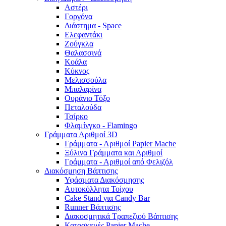
Αστέρι
Γοργόνα
Διάστημα - Space
Ελεφαντάκι
Ζούγκλα
Θαλασσινά
Κοάλα
Κύκνος
Μελισσούλα
Μπαλαρίνα
Ουράνιο Τόξο
Πεταλούδα
Τσίρκο
Φλαμίνγκο - Flamingo
Γράμματα Αριθμοί 3D
Γράμματα - Αριθμοί Papier Mache
Ξύλινα Γράμματα και Αριθμοί
Γράμματα - Αριθμοί από Φελιζόλ
Διακόσμηση Βάπτισης
Υφάσματα Διακόσμησης
Αυτοκόλλητα Τοίχου
Cake Stand για Candy Bar
Runner Βάπτισης
Διακοσμητικά Τραπεζιού Βάπτισης
Κατασκευές Papier Mache