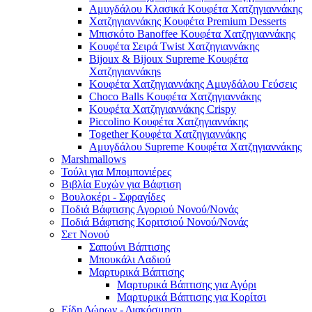
Αμυγδάλου Κλασικά Κουφέτα Χατζηγιαννάκης
Χατζηγιαννάκης Κουφέτα Premium Desserts
Μπισκότο Banoffee Κουφέτα Χατζηγιαννάκης
Κουφέτα Σειρά Twist Χατζηγιαννάκης
Bijoux & Bijoux Supreme Κουφέτα
Χατζηγιαννάκηs
Κουφέτα Χατζηγιαννάκης Αμυγδάλου Γεύσεις
Choco Balls Κουφέτα Χατζηγιαννάκης
Κουφέτα Χατζηγιαννάκης Crispy
Piccolino Κουφέτα Χατζηγιαννάκης
Together Κουφέτα Χατζηγιαννάκης
Αμυγδάλου Supreme Κουφέτα Χατζηγιαννάκης
Marshmallows
Τούλι για Μπομπονιέρες
Βιβλία Ευχών για Βάφτιση
Βουλοκέρι - Σφραγίδες
Ποδιά Βάφτισης Αγοριού Νονού/Νονάς
Ποδιά Βάφτισης Κοριτσιού Νονού/Νονάς
Σετ Νονού
Σαπούνι Βάπτισης
Μπουκάλι Λαδιού
Μαρτυρικά Βάπτισης
Μαρτυρικά Βάπτισης για Αγόρι
Μαρτυρικά Βάπτισης για Κορίτσι
Είδη Δώρων - Διακόσμηση