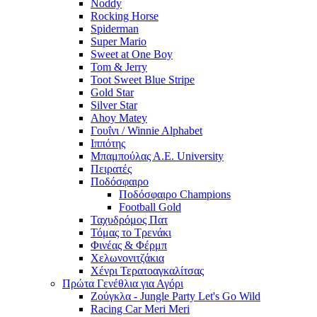
Noddy
Rocking Horse
Spiderman
Super Mario
Sweet at One Boy
Tom & Jerry
Toot Sweet Blue Stripe
Gold Star
Silver Star
Ahoy Matey
Γουΐνι / Winnie Alphabet
Ιππότης
Μπαμπούλας Α.Ε. University
Πειρατές
Ποδόσφαιρο
Ποδόσφαιρο Champions
Football Gold
Ταχυδρόμος Πατ
Τόμας το Τρενάκι
Φινέας & Φέρμπ
Χελωνονιτζάκια
Χένρι Τερατοαγκαλίτσας
Πρώτα Γενέθλια για Αγόρι
Ζούγκλα - Jungle Party Let's Go Wild
Racing Car Meri Meri