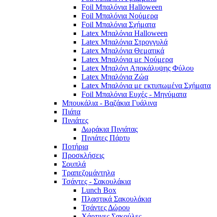
Foil Μπαλόνια Halloween
Foil Μπαλόνια Νούμερα
Foil Μπαλόνια Σχήματα
Latex Μπαλόνια Halloween
Latex Μπαλόνια Στρογγυλά
Latex Μπαλόνια Θεματικά
Latex Μπαλόνια με Νούμερα
Latex Μπαλόνι Αποκάλυψης Φύλου
Latex Μπαλόνια Ζώα
Latex Μπαλόνια με εκτυπωμένα Σχήματα
Foil Μπαλόνια Ευχές - Μηνύματα
Μπουκάλια - Βαζάκια Γυάλινα
Πιάτα
Πινιάτες
Δωράκια Πινιάτας
Πινιάτες Πάρτυ
Ποτήρια
Προσκλήσεις
Σουπλά
Τραπεζομάντηλα
Τσάντες - Σακουλάκια
Lunch Box
Πλαστικά Σακουλάκια
Τσάντες Δώρου
Χάρτινες Σακούλες