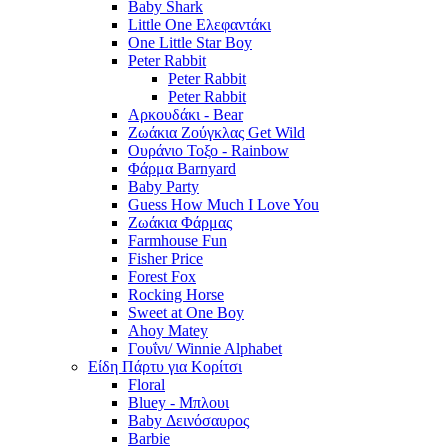
Baby Shark
Little One Ελεφαντάκι
One Little Star Boy
Peter Rabbit
Peter Rabbit
Peter Rabbit
Αρκουδάκι - Bear
Ζωάκια Ζούγκλας Get Wild
Ουράνιο Τοξο - Rainbow
Φάρμα Barnyard
Baby Party
Guess How Much I Love You
Ζωάκια Φάρμας
Farmhouse Fun
Fisher Price
Forest Fox
Rocking Horse
Sweet at One Boy
Ahoy Matey
Γουΐνι/ Winnie Alphabet
Είδη Πάρτυ για Κορίτσι
Floral
Bluey - Μπλουι
Baby Δεινόσαυρος
Barbie