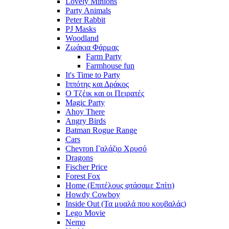
Lovely Minions
Party Animals
Peter Rabbit
PJ Masks
Woodland
Ζωάκια Φάρμας
Farm Party
Farmhouse fun
It's Time to Party
Ιππότης και Δράκος
Ο Τζέικ και οι Πειρατές
Magic Party
Ahoy There
Angry Birds
Batman Rogue Range
Cars
Chevron Γαλάζιο Χρυσό
Dragons
Fischer Price
Forest Fox
Home (Επιτέλους φτάσαμε Σπίτι)
Howdy Cowboy
Inside Out (Τα μυαλά που κουβαλάς)
Lego Movie
Nemo