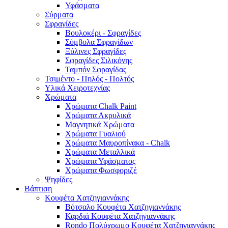
Υφάσματα
Σύρματα
Σφραγίδες
Βουλοκέρι - Σφραγίδες
Σύμβολα Σφραγίδων
Ξύλινες Σφραγίδες
Σφραγίδες Σιλικόνης
Ταμπόν Σφραγίδας
Τσιμέντο - Πηλός - Πολτός
Υλικά Χειροτεχνίας
Χρώματα
Χρώματα Chalk Paint
Χρώματα Ακρυλικά
Μαγνητικά Χρώματα
Χρώματα Γυαλιού
Χρώματα Μαυροπίνακα - Chalk
Χρώματα Μεταλλικά
Χρώματα Υφάσματος
Χρώματα Φωσφοριζέ
Ψηφίδες
Βάπτιση
Κουφέτα Χατζηγιαννάκης
Βότσαλο Κουφέτα Χατζηγιαννάκης
Καρδιά Κουφέτα Χατζηγιαννάκης
Rondo Πολύχρωμο Κουφέτα Χατζηγιαννάκης