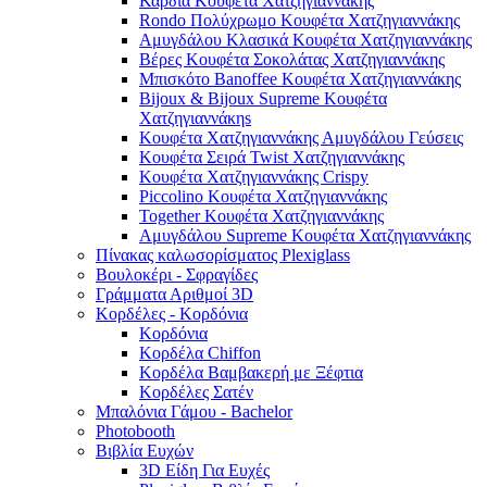
Καρδιά Κουφέτα Χατζηγιαννάκης
Rondo Πολύχρωμο Κουφέτα Χατζηγιαννάκης
Αμυγδάλου Κλασικά Κουφέτα Χατζηγιαννάκης
Βέρες Κουφέτα Σοκολάτας Χατζηγιαννάκης
Μπισκότο Banoffee Κουφέτα Χατζηγιαννάκης
Bijoux & Bijoux Supreme Κουφέτα
Χατζηγιαννάκηs
Κουφέτα Χατζηγιαννάκης Αμυγδάλου Γεύσεις
Κουφέτα Σειρά Twist Χατζηγιαννάκης
Κουφέτα Χατζηγιαννάκης Crispy
Piccolino Κουφέτα Χατζηγιαννάκης
Together Κουφέτα Χατζηγιαννάκης
Αμυγδάλου Supreme Κουφέτα Χατζηγιαννάκης
Πίνακας καλωσορίσματος Plexiglass
Βουλοκέρι - Σφραγίδες
Γράμματα Αριθμοί 3D
Κορδέλες - Κορδόνια
Κορδόνια
Κορδέλα Chiffon
Κορδέλα Βαμβακερή με Ξέφτια
Κορδέλες Σατέν
Μπαλόνια Γάμου - Bachelor
Photobooth
Βιβλία Ευχών
3D Είδη Για Ευχές