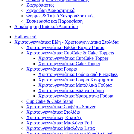
Ζαχαρόπαστες
Ζαχαρώδη Διακοσμητικά
Φόρμες & Ταψιά Ζαχαροπλαστικής
Συσκευασία και Παρουσίαση
Διακόσμηση Παιδικού Δωματίου
Halloween!
Χριστουγεννιάτικα Είδη - Χριστουγεννιάτικα Στολίδια
Χριστουγεννιάτικο Βιβλίο Ευχών Γάμου
Χριστουγεννιάτικα CupCake & Cake Toppers
Χριστουγεννιάτικα CupCake Topper
Χριστουγεννιάτικα Cake Topper
Χριστουγεννιάτικα Γούρια
Χριστουγεννιάτικα Γούρια από Plexiglass
Χριστουγεννιάτικα Γούρια Κοσμήματα
Χριστουγεννιάτικα Μεταλλικά Γούρια
Χριστουγεννιάτικα Ξύλινα Γούρια
Χριστουγεννιάτικα Υφασμάτινα Γούρια
Cup Cake & Cake Stand
Χριστουγεννιάτικα Σουβέρ - Souver
Χριστουγεννιάτικα Στολίδια
Χριστουγεννιάτικες Κάλτσες
Χριστουγεννιάτικα Μπαλόνια Foil
Χριστουγεννιάτικα Μπαλόνια Latex
Χριστουγεννιάτικες Ποδιές και Καπέλα Chef