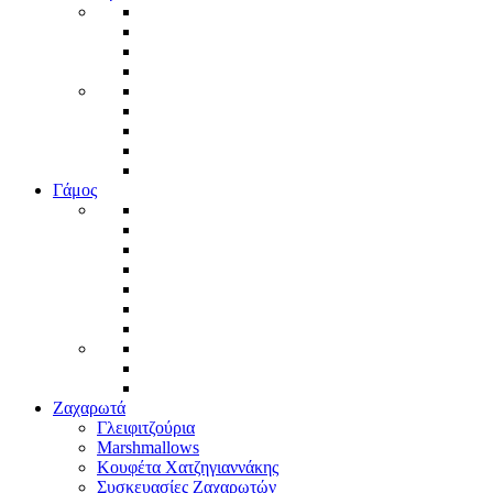
Γάμος
Ζαχαρωτά
Γλειφιτζούρια
Marshmallows
Κουφέτα Χατζηγιαννάκης
Συσκευασίες Ζαχαρωτών