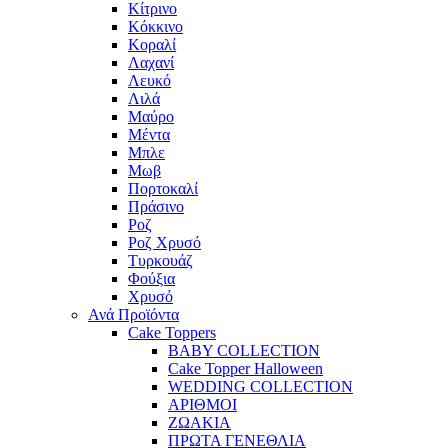
Κίτρινο
Κόκκινο
Κοραλί
Λαχανί
Λευκό
Λιλά
Μαύρο
Μέντα
Μπλε
Μωβ
Πορτοκαλί
Πράσινο
Ροζ
Ροζ Χρυσό
Τυρκουάζ
Φούξια
Χρυσό
Ανά Προϊόντα
Cake Toppers
BABY COLLECTION
Cake Topper Halloween
WEDDING COLLECTION
ΑΡΙΘΜΟΙ
ΖΩΑΚΙΑ
ΠΡΩΤΑ ΓΕΝΕΘΛΙΑ