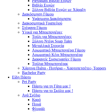
Plexiglass Βιβλίο Ευχών
Βιβλίο Ευχών
Ξύλινα Βιβλία Ευχών με Χάραξη
Διακόσμηση Γάμου
Υφάσματα Διακόσμησης
Διακοσμητικά Τραπεζιού
Στέφανα Γάμου
Υλικά για Μπομπονιέρες
Τούλι για Μπομπονιέρες
Ξύλινο Ντέφι Soap Tales
Μεταλλικά Στοιχεία
Αρωματικό Μπομπονιέρα Γάμου
Αρωματικό Κέρι Μπομπονιέρα
Διαφανείς Συσκευασίες Γάμου
Τούλια Μπομπονιέρας
Χάρτινα Πιάτα - Ποτήρια – Χαρτοπετσέτες- Toppers
Bachelor Party
Είδη Πάρτυ
Pet Party
Πάρτυ για τη Γάτα μας !
Πάρτυ για το Σκύλο μας !
Ανά Σχέδιο
Καρό
Πουά
Φλοράλ