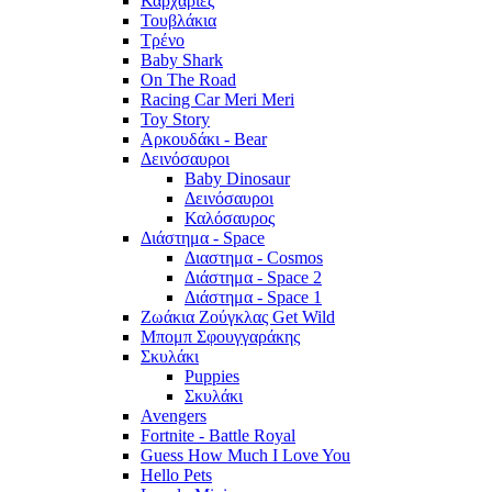
Καρχαρίες
Τουβλάκια
Τρένο
Baby Shark
On The Road
Racing Car Meri Meri
Toy Story
Αρκουδάκι - Bear
Δεινόσαυροι
Baby Dinosaur
Δεινόσαυροι
Καλόσαυρος
Διάστημα - Space
Διαστημα - Cosmos
Διάστημα - Space 2
Διάστημα - Space 1
Ζωάκια Ζούγκλας Get Wild
Μπομπ Σφουγγαράκης
Σκυλάκι
Puppies
Σκυλάκι
Avengers
Fortnite - Battle Royal
Guess How Much I Love You
Hello Pets