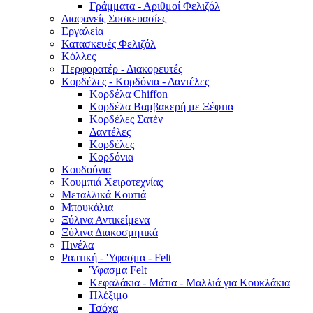
Γράμματα - Αριθμοί Φελιζόλ
Διαφανείς Συσκευασίες
Εργαλεία
Κατασκευές Φελιζόλ
Κόλλες
Περφορατέρ - Διακορευτές
Κορδέλες - Κορδόνια - Δαντέλες
Κορδέλα Chiffon
Κορδέλα Βαμβακερή με Ξέφτια
Κορδέλες Σατέν
Δαντέλες
Κορδέλες
Κορδόνια
Κουδούνια
Κουμπιά Χειροτεχνίας
Μεταλλικά Κουτιά
Μπουκάλια
Ξύλινα Αντικείμενα
Ξύλινα Διακοσμητικά
Πινέλα
Ραπτική - 'Υφασμα - Felt
Ύφασμα Felt
Κεφαλάκια - Μάτια - Μαλλιά για Κουκλάκια
Πλέξιμο
Τσόχα