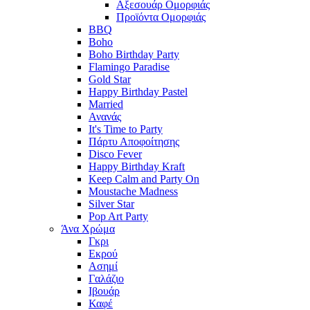
Αξεσουάρ Ομορφιάς
Προϊόντα Ομορφιάς
BBQ
Boho
Boho Birthday Party
Flamingo Paradise
Gold Star
Happy Birthday Pastel
Married
Ανανάς
It's Time to Party
Πάρτυ Αποφοίτησης
Disco Fever
Happy Birthday Kraft
Keep Calm and Party On
Moustache Madness
Silver Star
Pop Art Party
Άνα Χρώμα
Γκρι
Εκρού
Ασημί
Γαλάζιο
Ιβουάρ
Καφέ