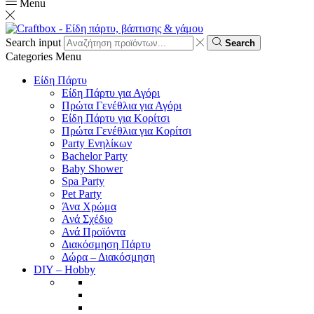
Menu
Search input
Search
Categories
Menu
Είδη Πάρτυ
Είδη Πάρτυ για Αγόρι
Πρώτα Γενέθλια για Αγόρι
Είδη Πάρτυ για Κορίτσι
Πρώτα Γενέθλια για Κορίτσι
Party Ενηλίκων
Bachelor Party
Baby Shower
Spa Party
Pet Party
Άνα Χρώμα
Ανά Σχέδιο
Ανά Προϊόντα
Διακόσμηση Πάρτυ
Δώρα – Διακόσμηση
DIY – Hobby