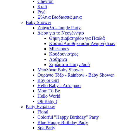
Chevron
Kraft
Ριγέ
Ξύλινα Βιοδιασπώμενα
Baby Shower
Ζούγκλα - Jungle Party
Δώρα για το Νεογέννητο
Θήκη Διαβατηρίου για Παιδιά
Κουτιά Αποθήκευσης Αναμνήσεων
Milestones
Κουδουνίστρες
Λούτρινα
Στρώματα Παιχνιδιού
Μπαλόνια Baby Shower
Ουράνιο Τόξο - Rainbow - Baby Shower
Boy or Girl
Hello Baby - Αστεράκι
Mom To Be
Hello World
Oh Baby !
Party Ενηλίκων
Floral
Colorful "Happy Birthday" Party
Blue Happy Birthday Party
Spa Party