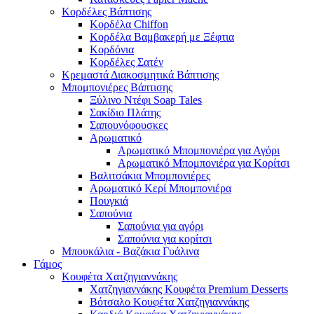
Κορδέλες Βάπτισης
Κορδέλα Chiffon
Κορδέλα Βαμβακερή με Ξέφτια
Κορδόνια
Κορδέλες Σατέν
Κρεμαστά Διακοσμητικά Βάπτισης
Μπομπονιέρες Βάπτισης
Ξύλινο Ντέφι Soap Tales
Σακίδιο Πλάτης
Σαπουνόφουσκες
Αρωματικό
Αρωματικό Μπομπονιέρα για Αγόρι
Αρωματικό Μπομπονιέρα για Κορίτσι
Βαλιτσάκια Μπομπονιέρες
Αρωματικό Κερί Μπομπονιέρα
Πουγκιά
Σαπούνια
Σαπούνια για αγόρι
Σαπούνια για κορίτσι
Μπουκάλια - Βαζάκια Γυάλινα
Γάμος
Κουφέτα Χατζηγιαννάκης
Χατζηγιαννάκης Κουφέτα Premium Desserts
Βότσαλο Κουφέτα Χατζηγιαννάκης