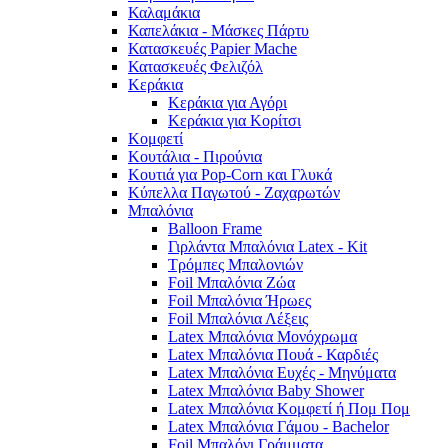
Καλαμάκια
Καπελάκια - Μάσκες Πάρτυ
Κατασκευές Papier Mache
Κατασκευές Φελιζόλ
Κεράκια
Κεράκια για Αγόρι
Κεράκια για Κορίτσι
Κομφετί
Κουτάλια - Πιρούνια
Κουτιά για Pop-Corn και Γλυκά
Κύπελλα Παγωτού - Ζαχαρωτών
Μπαλόνια
Balloon Frame
Γιρλάντα Μπαλόνια Latex - Kit
Τρόμπες Μπαλονιών
Foil Μπαλόνια Ζώα
Foil Μπαλόνια Ήρωες
Foil Μπαλόνια Λέξεις
Latex Μπαλόνια Μονόχρωμα
Latex Μπαλόνια Πουά - Καρδιές
Latex Μπαλόνια Ευχές - Μηνύματα
Latex Μπαλόνια Baby Shower
Latex Μπαλόνια Κομφετί ή Πομ Πομ
Latex Μπαλόνια Γάμου - Bachelor
Foil Μπαλόνι Γράμματα