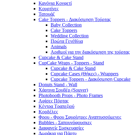
Κανόνια Κονφετί
Κουρτίνες
Τατουάζ
Cake Toppers - Διακόσμηση Τούρτας
Baby Collection
Cake Toppers
Wedding Collection
Πρώτα Γενέθλια
Animals
Αριθμοί για την διακόσμηση της τούρτας
Cupcake & Cake Stand
CupCake Wraps - Toppers - Stand
Cupcake & Cake Stand
Cupcake Cases (Θήκες) - Wrappers
Cupcake Toppers - Διακόσμηση Cupcake
Donuts Stand - Wall
Χάρτινα Σουβέρ (Souver)
Photobooth Props - Photo Frames
Αφίσες Πόρτας
Κέντρα Τραπεζιού
Κορδέλες
Φρου - Φρου Σφυρίχτρες Αναπτυσσόμενες
Bubbles - Σαπουνόφουσκες
Διαφανείς Συσκευασίες
Δωράκια για Πάρτυ