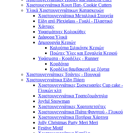
Χριστουεννιάτικα Κουπ Πατ- Cookie Cutters
Υλικά Χριστουγεννιάτικων Κατασκευών
Χριστουγεννιάτικα Μεταλλικά Στοιχεία
Είδη από Plexiglass - Γυαλί - Πλαστικό
Χάντρες
Υφασμάτινες Κολοκύθες
Διάφορα Υλικά
Δημιουργία Κεριών
Καλούπια Σιλικόνης Κεριών
Πρώτες Ύλες και Εργαλεία Κεριού
Υφάσματα - Κορδέλες - Runner
Κορδόνια
Κορδέλα βαμβακερή με ξέφτια
Χριστουγεννιάτικες Τσάντες - Πουγκιά
Χριστουγεννιάτικα Είδη Πάρτι
Χριστουγεννιάτικες Συσκευασίες Cup cake -
Γλυκών κλπ
Χριστουγεννιάτικα Τραπεζομάντηλα
Joyful Snowman
Χριστουγεννιάτικες Χαρτοπετσέτες
Χριστουγεννιάτικα Πιάτα Φαγητού - Γλυκού
Χριστουγεννιάτικα Ποτήρια Χάρτινα
Jolly Christmas Party Meri Meri
Festive Motif