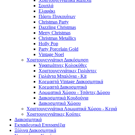
Χριστουγεννιάτικα Καπέλα
Σουπλά
Ελαφάκι
Πάρτυ Πιγκουίνων
Christmas Party
Dazzling Christmas
Merry Christmas
Christmas Metallics
Holly Pop
Party Porcelain Gold
Vintage Noel
Χριστουγεννιάτικη Διακόσμηση
Υφασμάτινες Κολοκύθες
Χριστουγεννιάτικες Γιρλάντες
Γιρλάντα Μπαλόνια - Kit
Κρεμαστά Vintage Διακοσμητικά
Κρεμαστά Διακοσμητικά
Αρωματικά Χώρου - Τσάντες Δώρου
Διακοσμητικά Κουδούνια
Διακοσμητικά Χώρου
Χριστουγεννιάτικα Αρωματικά Χώρου - Κεριά
Χριστουγεννιάτικες Κούπες
Διακοσμητικά
Εκπαιδευτικά Επιτραπέζια
Ξύλινα Διακοσμητικά