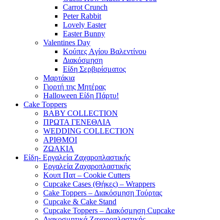
Carrot Crunch
Peter Rabbit
Lovely Easter
Easter Bunny
Valentines Day
Κούπες Aγίου Βαλεντίνου
Διακόσμηση
Είδη Σερβιρίσματος
Μαρτάκια
Γιορτή της Μητέρας
Halloween Είδη Πάρτυ!
Cake Toppers
BABY COLLECTION
ΠΡΩΤΑ ΓΕΝΕΘΛΙΑ
WEDDING COLLECTION
ΑΡΙΘΜΟΙ
ΖΩΑΚΙΑ
Είδη- Εργαλεία Ζαχαροπλαστικής
Εργαλεία Ζαχαροπλαστικής
Κουπ Πατ – Cookie Cutters
Cupcake Cases (Θήκες) – Wrappers
Cake Toppers – Διακόσμηση Τούρτας
Cupcake & Cake Stand
Cupcake Toppers – Διακόσμηση Cupcake
Διακοσμητικά Ζαχαροπλαστικής