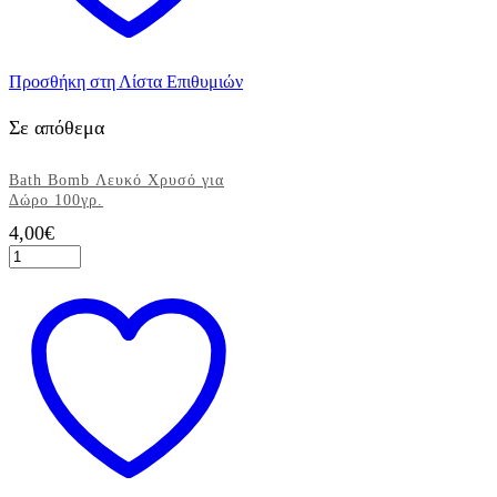
Προσθήκη στη Λίστα Επιθυμιών
Σε απόθεμα
Bath Bomb Λευκό Χρυσό για
Δώρο 100γρ.
4,00
€
Bath
Bomb
Λευκό
Χρυσό
για
Δώρο
100γρ.
ποσότητα