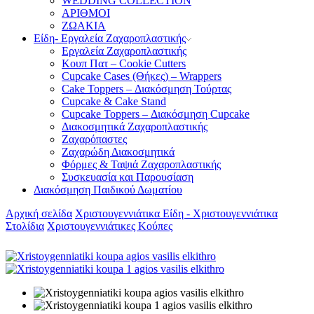
WEDDING COLLECTION
ΑΡΙΘΜΟΙ
ΖΩΑΚΙΑ
Είδη- Εργαλεία Ζαχαροπλαστικής
Εργαλεία Ζαχαροπλαστικής
Κουπ Πατ – Cookie Cutters
Cupcake Cases (Θήκες) – Wrappers
Cake Toppers – Διακόσμηση Τούρτας
Cupcake & Cake Stand
Cupcake Toppers – Διακόσμηση Cupcake
Διακοσμητικά Ζαχαροπλαστικής
Ζαχαρόπαστες
Ζαχαρώδη Διακοσμητικά
Φόρμες & Ταψιά Ζαχαροπλαστικής
Συσκευασία και Παρουσίαση
Διακόσμηση Παιδικού Δωματίου
Αρχική σελίδα
Χριστουγεννιάτικα Είδη - Χριστουγεννιάτικα
Στολίδια
Χριστουγεννιάτικες Κούπες