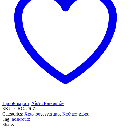
1
τεμ.
ποσότητα
Προσθήκη στη Λίστα Επιθυμιών
SKU:
CRC-2507
Categories:
Χριστουγεννιάτικες Κούπες
,
Δώρα
Tag:
noskroutz
Share: