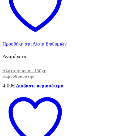
Copenhagen
2τεμ.
ποσότητα
Προσθήκη στη Λίστα Επιθυμιών
Αναμένεται
Άλατα μπάνιου 130gr
Καρυοθραύστης
4,00
€
Διαβάστε περισσότερα