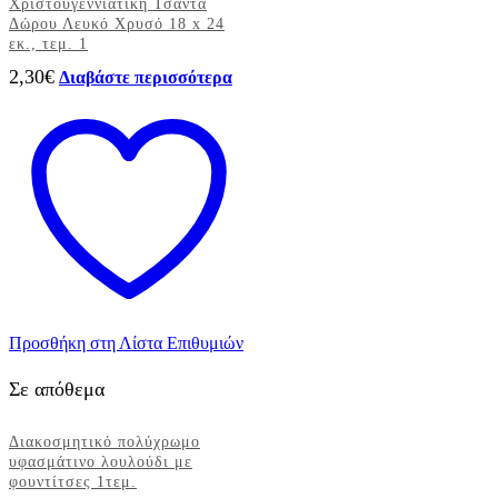
Χριστουγεννιάτικη Τσάντα
Δώρου Λευκό Χρυσό 18 x 24
εκ., τεμ. 1
2,30
€
Διαβάστε περισσότερα
Προσθήκη στη Λίστα Επιθυμιών
Σε απόθεμα
Διακοσμητικό πολύχρωμο
υφασμάτινο λουλούδι με
φουντίτσες 1τεμ.