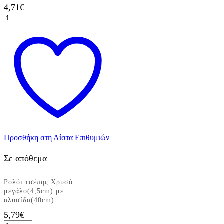
4,71
€
Διακοσμητικό
πολύχρωμο
υφασμάτινο
λουλούδι
με
φουντίτσες
1τεμ.
ποσότητα
Προσθήκη στη Λίστα Επιθυμιών
Σε απόθεμα
Ρολόι τσέπης Χρυσό
μεγάλο(4,5cm) με
αλυσίδα(40cm)
5,79
€