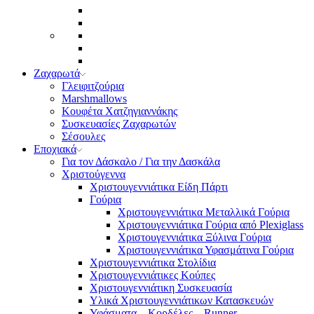
Ζαχαρωτά
Γλειφιτζούρια
Marshmallows
Κουφέτα Χατζηγιαννάκης
Συσκευασίες Ζαχαρωτών
Σέσουλες
Εποχιακά
Για τον Δάσκαλο / Για την Δασκάλα
Χριστούγεννα
Χριστουγεννιάτικα Είδη Πάρτι
Γούρια
Χριστουγεννιάτικα Μεταλλικά Γούρια
Χριστουγεννιάτικα Γούρια από Plexiglass
Χριστουγεννιάτικα Ξύλινα Γούρια
Χριστουγεννιάτικα Υφασμάτινα Γούρια
Χριστουγεννιάτικα Στολίδια
Χριστουγεννιάτικες Κούπες
Χριστουγεννιάτικη Συσκευασία
Υλικά Χριστουγεννιάτικων Κατασκευών
Υφάσματα – Κορδέλες – Runner