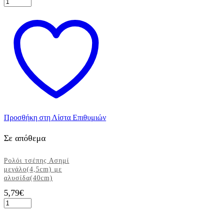
Ρολόι
τσέπης
Χρυσό
μεγάλο(4,5cm)
με
αλυσίδα(40cm)
ποσότητα
Προσθήκη στη Λίστα Επιθυμιών
Σε απόθεμα
Ρολόι τσέπης Ασημί
μεγάλο(4,5cm) με
αλυσίδα(40cm)
5,79
€
Ρολόι
τσέπης