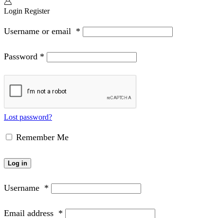
Login
Register
Username or email
*
Password
*
Lost password?
Remember Me
Log in
Username
*
Email address
*