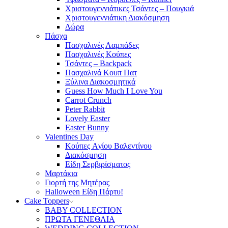
Χριστουγεννιάτικες Τσάντες – Πουγκιά
Χριστουγεννιάτικη Διακόσμηση
Δώρα
Πάσχα
Πασχαλινές Λαμπάδες
Πασχαλινές Κούπες
Τσάντες – Backpack
Πασχαλινά Κουπ Πατ
Ξύλινα Διακοσμητικά
Guess How Much I Love You
Carrot Crunch
Peter Rabbit
Lovely Easter
Easter Bunny
Valentines Day
Κούπες Aγίου Βαλεντίνου
Διακόσμηση
Είδη Σερβιρίσματος
Μαρτάκια
Γιορτή της Μητέρας
Halloween Είδη Πάρτυ!
Cake Toppers
BABY COLLECTION
ΠΡΩΤΑ ΓΕΝΕΘΛΙΑ