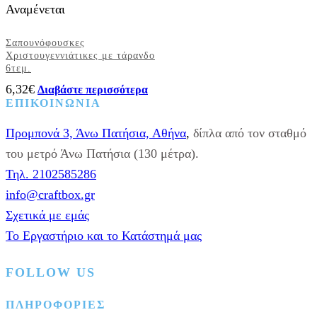
Αναμένεται
Σαπουνόφουσκες
Χριστουγεννιάτικες με τάρανδο
6τεμ.
6,32
€
Διαβάστε περισσότερα
ΕΠΙΚΟΙΝΩΝΙΑ
Προμπονά 3, Άνω Πατήσια, Αθήνα
,
δίπλα από τον σταθμό
του μετρό Άνω Πατήσια (130 μέτρα).
Τηλ. 2102585286
info@craftbox.gr
Σχετικά με εμάς
Το Εργαστήριο και το Κατάστημά μας
FOLLOW US
Facebook
Instagram
Pinterest
ΠΛΗΡΟΦΟΡΙΕΣ