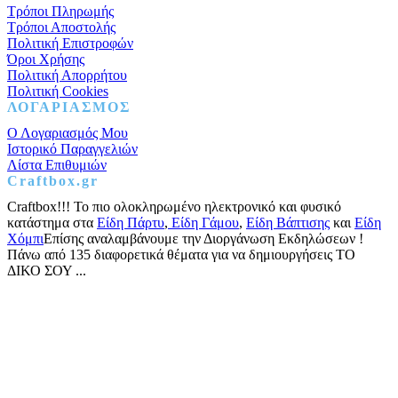
Τρόποι Πληρωμής
Τρόποι Αποστολής
Πολιτική Επιστροφών
Όροι Χρήσης
Πολιτική Απορρήτου
Πολιτική Cookies
ΛΟΓΑΡΙΑΣΜΟΣ
Ο Λογαριασμός Μου
Ιστορικό Παραγγελιών
Λίστα Επιθυμιών
Craftbox.gr
Craftbox!!! Το πιο ολοκληρωμένο ηλεκτρονικό και φυσικό
κατάστημα στα
Είδη Πάρτυ
,
Είδη Γάμου
,
Είδη Βάπτισης
και
Είδη
Χόμπι
Επίσης αναλαμβάνουμε την Διοργάνωση Εκδηλώσεων !
Πάνω από 135 διαφορετικά θέματα για να δημιουργήσεις ΤΟ
ΔΙΚΟ ΣΟΥ ...