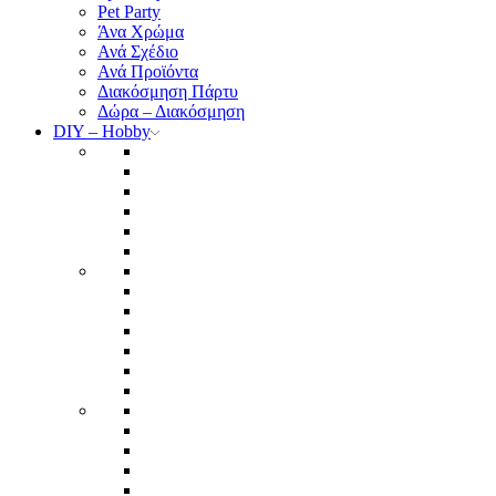
Pet Party
Άνα Χρώμα
Ανά Σχέδιο
Ανά Προϊόντα
Διακόσμηση Πάρτυ
Δώρα – Διακόσμηση
DIY – Hobby