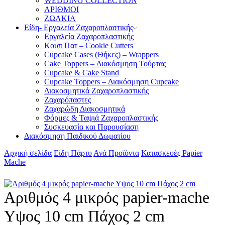
WEDDING COLLECTION
ΑΡΙΘΜΟΙ
ΖΩΑΚΙΑ
Είδη- Εργαλεία Ζαχαροπλαστικής
Εργαλεία Ζαχαροπλαστικής
Κουπ Πατ – Cookie Cutters
Cupcake Cases (Θήκες) – Wrappers
Cake Toppers – Διακόσμηση Τούρτας
Cupcake & Cake Stand
Cupcake Toppers – Διακόσμηση Cupcake
Διακοσμητικά Ζαχαροπλαστικής
Ζαχαρόπαστες
Ζαχαρώδη Διακοσμητικά
Φόρμες & Ταψιά Ζαχαροπλαστικής
Συσκευασία και Παρουσίαση
Διακόσμηση Παιδικού Δωματίου
Αρχική σελίδα
Είδη Πάρτυ
Ανά Προϊόντα
Κατασκευές Papier
Mache
Aριθμός 4 μικρός papier-mache
Yψος 10 cm Πάχος 2 cm