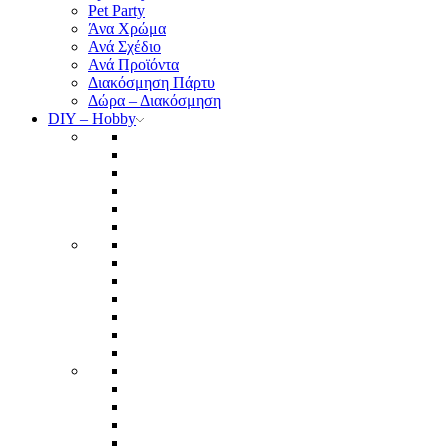
Pet Party
Άνα Χρώμα
Ανά Σχέδιο
Ανά Προϊόντα
Διακόσμηση Πάρτυ
Δώρα – Διακόσμηση
DIY – Hobby