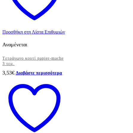
Προσθήκη στη Λίστα Επιθυμιών
Αναμένεται
Tετράγωνο κουτί papier-mache
3 τεμ.
3,53
€
Διαβάστε περισσότερα