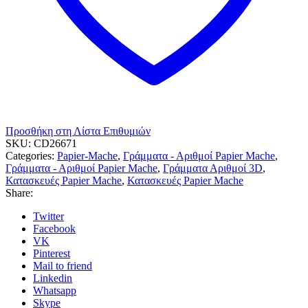
Προσθήκη στη Λίστα Επιθυμιών
SKU:
CD26671
Categories:
Papier-Mache
,
Γράμματα - Αριθμοί Papier Mache
,
Γράμματα - Αριθμοί Papier Mache
,
Γράμματα Αριθμοί 3D
,
Κατασκευές Papier Mache
,
Κατασκευές Papier Mache
Share:
Twitter
Facebook
VK
Pinterest
Mail to friend
Linkedin
Whatsapp
Skype