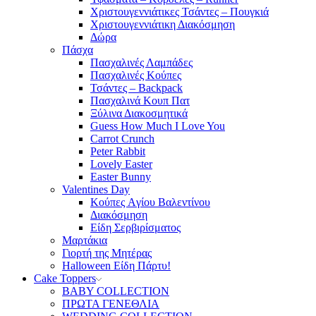
Χριστουγεννιάτικες Τσάντες – Πουγκιά
Χριστουγεννιάτικη Διακόσμηση
Δώρα
Πάσχα
Πασχαλινές Λαμπάδες
Πασχαλινές Κούπες
Τσάντες – Backpack
Πασχαλινά Κουπ Πατ
Ξύλινα Διακοσμητικά
Guess How Much I Love You
Carrot Crunch
Peter Rabbit
Lovely Easter
Easter Bunny
Valentines Day
Κούπες Aγίου Βαλεντίνου
Διακόσμηση
Είδη Σερβιρίσματος
Μαρτάκια
Γιορτή της Μητέρας
Halloween Είδη Πάρτυ!
Cake Toppers
BABY COLLECTION
ΠΡΩΤΑ ΓΕΝΕΘΛΙΑ