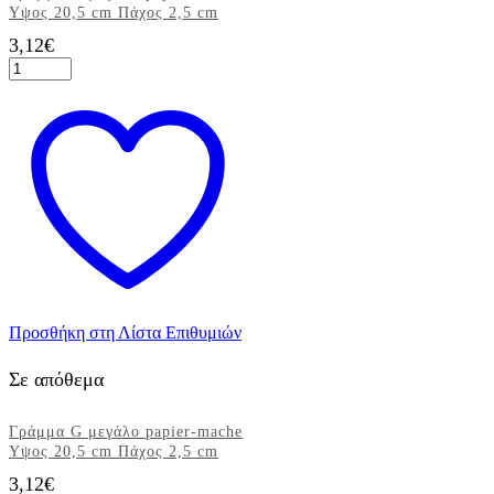
Yψος 20,5 cm Πάχος 2,5 cm
3,12
€
Γράμμα
V
μεγάλο
papier-
mache
Yψος
20,5
cm
Πάχος
2,5
cm
ποσότητα
Προσθήκη στη Λίστα Επιθυμιών
Σε απόθεμα
Γράμμα G μεγάλο papier-mache
Yψος 20,5 cm Πάχος 2,5 cm
3,12
€