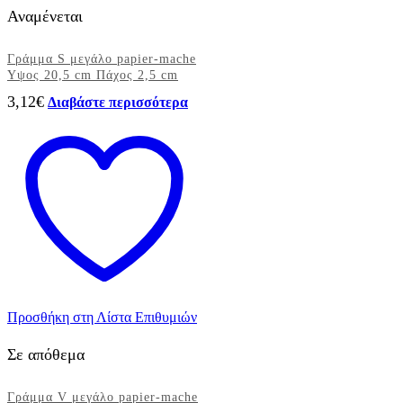
Αναμένεται
Γράμμα S μεγάλο papier-mache
Yψος 20,5 cm Πάχος 2,5 cm
3,12
€
Διαβάστε περισσότερα
Προσθήκη στη Λίστα Επιθυμιών
Σε απόθεμα
Γράμμα V μεγάλο papier-mache