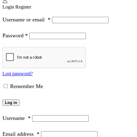
Login
Register
Username or email
*
Password
*
Lost password?
Remember Me
Log in
Username
*
Email address
*