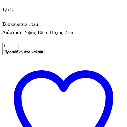
1,61
€
Συσκευασία 1τεμ.
Διάσταση Ύψος 10cm Πάχος 2 cm
Aριθμός
4
Προσθήκη στο καλάθι
μικρός
papier-
mache
Yψος
10
cm
Πάχος
2
cm
ποσότητα