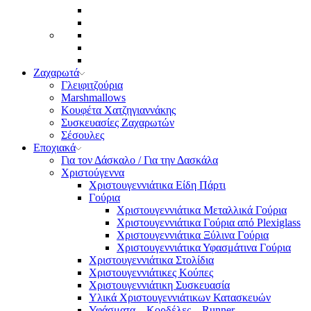
Ζαχαρωτά
Γλειφιτζούρια
Marshmallows
Κουφέτα Χατζηγιαννάκης
Συσκευασίες Ζαχαρωτών
Σέσουλες
Εποχιακά
Για τον Δάσκαλο / Για την Δασκάλα
Χριστούγεννα
Χριστουγεννιάτικα Είδη Πάρτι
Γούρια
Χριστουγεννιάτικα Μεταλλικά Γούρια
Χριστουγεννιάτικα Γούρια από Plexiglass
Χριστουγεννιάτικα Ξύλινα Γούρια
Χριστουγεννιάτικα Υφασμάτινα Γούρια
Χριστουγεννιάτικα Στολίδια
Χριστουγεννιάτικες Κούπες
Χριστουγεννιάτικη Συσκευασία
Υλικά Χριστουγεννιάτικων Κατασκευών
Υφάσματα – Κορδέλες – Runner