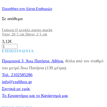
Προσθήκη στη Λίστα Επιθυμιών
Σε απόθεμα
Γράμμα Q μεγάλο papier-mache
Yψος 20,5 cm Πάχος 2,5 cm
3,12
€
Γράμμα
Q
ΕΠΙΚΟΙΝΩΝΙΑ
μεγάλο
papier-
Προμπονά 3, Άνω Πατήσια, Αθήνα
,
δίπλα από τον σταθμό
mache
Yψος
του μετρό Άνω Πατήσια (130 μέτρα).
20,5
Τηλ. 2102585286
cm
Πάχος
info@craftbox.gr
2,5
Σχετικά με εμάς
cm
ποσότητα
Το Εργαστήριο και το Κατάστημά μας