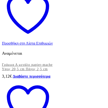
Προσθήκη στη Λίστα Επιθυμιών
Αναμένεται
Γράμμα Α μεγάλο papier-mache
Yψος 20,5 cm Πάχος 2,5 cm
3,12
€
Διαβάστε περισσότερα