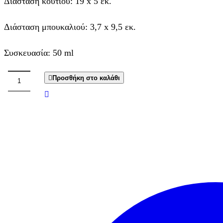
Διάσταση κουτιού: 19 x 5 εκ.
Διάσταση μπουκαλιού: 3,7 x 9,5 εκ.
Συσκευασία: 50 ml
Προσθήκη στο καλάθι
Αρωματικό
Χώρου
Cherry
Bloom
by
Soap
Tales
ποσότητα