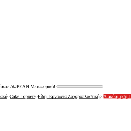
δίσατε ΔΩΡΕΑΝ Μεταφορικά!
ιακά
Cake Toppers
Είδη- Εργαλεία Ζαχαροπλαστικής
Διακόσμηση Π
Αρωματικό Μπομπονιέρα Για Κορίτσι