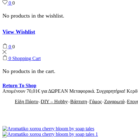
0
0
No products in the wishlist.
View Wishlist
0
0
0
Shopping Cart
No products in the cart.
Return To Shop
Απομένουν
70,01
€
για ΔΩΡΕΑΝ Μεταφορικά.
Συγχαρητήρια! Κερ
Είδη Πάρτυ
DIY – Hobby
Βάπτιση
Γάμος
Ζαχαρωτά
Εποχ
Αρχική Σελίδα
Βάπτιση
Μπομπονιέρες Βάπτισης
Αρωματικό