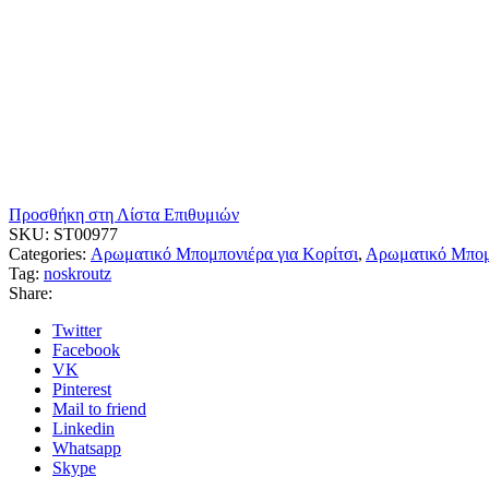
Προσθήκη στη Λίστα Επιθυμιών
SKU:
ST00977
Categories:
Αρωματικό Μπομπονιέρα για Κορίτσι
,
Αρωματικό Μπομ
Tag:
noskroutz
Share:
Twitter
Facebook
VK
Pinterest
Mail to friend
Linkedin
Whatsapp
Skype