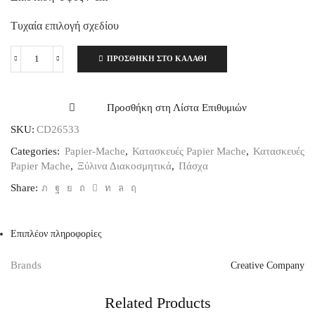
Τυχαία επιλογή σχεδίου
ΠΡΟΣΘΉΚΗ ΣΤΟ ΚΑΛΆΘΙ
Bird
House
Papier
Mache
Προσθήκη στη Λίστα Επιθυμιών
1τεμ.
SKU:
CD26533
ποσότητα
Categories:
Papier-Mache
,
Κατασκευές Papier Mache
,
Κατασκευές
Papier Mache
,
Ξύλινα Διακοσμητικά
,
Πάσχα
Share:
Επιπλέον πληροφορίες
Brands
Creative Company
Related Products