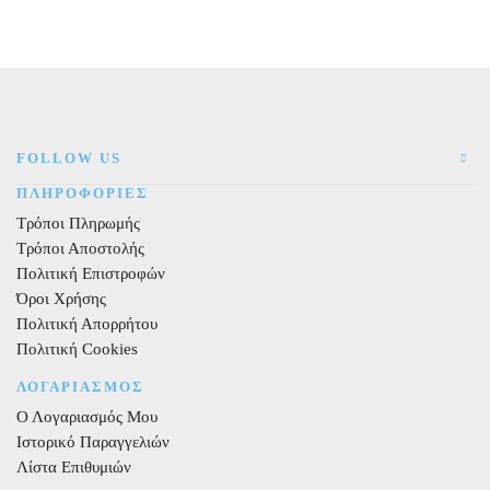
O
μεγάλο
papier-
mache
Yψος
20,5
cm
FOLLOW US
Πάχος
2,5
ΠΛΗΡΟΦΟΡΙΕΣ
cm
Τρόποι Πληρωμής
ποσότητα
Τρόποι Αποστολής
Πολιτική Επιστροφών
Όροι Χρήσης
Πολιτική Απορρήτου
Πολιτική Cookies
ΛΟΓΑΡΙΑΣΜΟΣ
Ο Λογαριασμός Μου
Ιστορικό Παραγγελιών
Λίστα Επιθυμιών