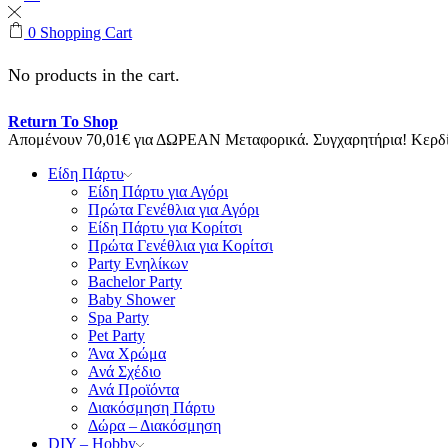
0
Shopping Cart
No products in the cart.
Return To Shop
Απομένουν
70,01
€
για ΔΩΡΕΑΝ Μεταφορικά.
Συγχαρητήρια! Κερ
Είδη Πάρτυ
Είδη Πάρτυ για Αγόρι
Πρώτα Γενέθλια για Αγόρι
Είδη Πάρτυ για Κορίτσι
Πρώτα Γενέθλια για Κορίτσι
Party Ενηλίκων
Bachelor Party
Baby Shower
Spa Party
Pet Party
Άνα Χρώμα
Ανά Σχέδιο
Ανά Προϊόντα
Διακόσμηση Πάρτυ
Δώρα – Διακόσμηση
DIY – Hobby