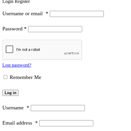
Login
Register
Username or email
*
Password
*
Lost password?
Remember Me
Log in
Username
*
Email address
*