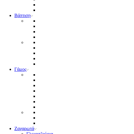
Βάπτιση
Γάμος
Ζαχαρωτά
Γλειφιτζούρια