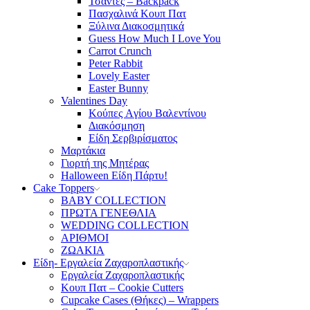
Τσάντες – Backpack
Πασχαλινά Κουπ Πατ
Ξύλινα Διακοσμητικά
Guess How Much I Love You
Carrot Crunch
Peter Rabbit
Lovely Easter
Easter Bunny
Valentines Day
Κούπες Aγίου Βαλεντίνου
Διακόσμηση
Είδη Σερβιρίσματος
Μαρτάκια
Γιορτή της Μητέρας
Halloween Είδη Πάρτυ!
Cake Toppers
BABY COLLECTION
ΠΡΩΤΑ ΓΕΝΕΘΛΙΑ
WEDDING COLLECTION
ΑΡΙΘΜΟΙ
ΖΩΑΚΙΑ
Είδη- Εργαλεία Ζαχαροπλαστικής
Εργαλεία Ζαχαροπλαστικής
Κουπ Πατ – Cookie Cutters
Cupcake Cases (Θήκες) – Wrappers