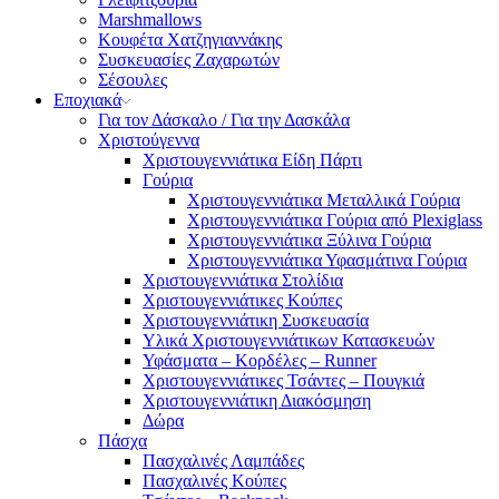
Marshmallows
Κουφέτα Χατζηγιαννάκης
Συσκευασίες Ζαχαρωτών
Σέσουλες
Εποχιακά
Για τον Δάσκαλο / Για την Δασκάλα
Χριστούγεννα
Χριστουγεννιάτικα Είδη Πάρτι
Γούρια
Χριστουγεννιάτικα Μεταλλικά Γούρια
Χριστουγεννιάτικα Γούρια από Plexiglass
Χριστουγεννιάτικα Ξύλινα Γούρια
Χριστουγεννιάτικα Υφασμάτινα Γούρια
Χριστουγεννιάτικα Στολίδια
Χριστουγεννιάτικες Κούπες
Χριστουγεννιάτικη Συσκευασία
Υλικά Χριστουγεννιάτικων Κατασκευών
Υφάσματα – Κορδέλες – Runner
Χριστουγεννιάτικες Τσάντες – Πουγκιά
Χριστουγεννιάτικη Διακόσμηση
Δώρα
Πάσχα
Πασχαλινές Λαμπάδες
Πασχαλινές Κούπες