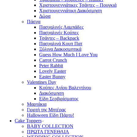
Χριστουγεννιάτικες Τσάντες – Πουγκιά
Χριστουγεννιάτικη Διακόσμηση
Δώρα
Πάσχα
Πασχαλινές Λαμπάδες
Πασχαλινές Κούπες
Τσάντες – Backpack
Πασχαλινά Κουπ Πατ
Ξύλινα Διακοσμητικά
Guess How Much I Love You
Carrot Crunch
Peter Rabbit
Lovely Easter
Easter Bunny
Valentines Day
Κούπες Aγίου Βαλεντίνου
Διακόσμηση
Είδη Σερβιρίσματος
Μαρτάκια
Γιορτή της Μητέρας
Halloween Είδη Πάρτυ!
Cake Toppers
BABY COLLECTION
ΠΡΩΤΑ ΓΕΝΕΘΛΙΑ