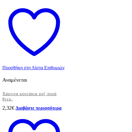
Προσθήκη στη Λίστα Επιθυμιών
Αναμένεται
Χάρτινα κουτάκια ροζ πουά
8τεμ.
2,32
€
Διαβάστε περισσότερα