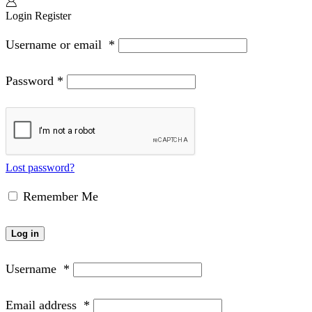
Login
Register
Username or email
*
Password
*
Lost password?
Remember Me
Log in
Username
*
Email address
*