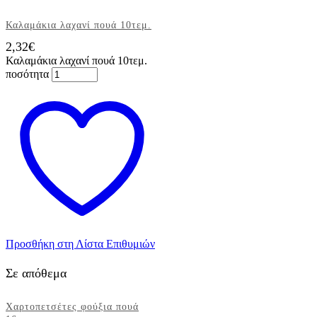
Καλαμάκια λαχανί πουά 10τεμ.
2,32
€
Καλαμάκια λαχανί πουά 10τεμ.
ποσότητα
Προσθήκη στη Λίστα Επιθυμιών
Σε απόθεμα
Χαρτοπετσέτες φούξια πουά