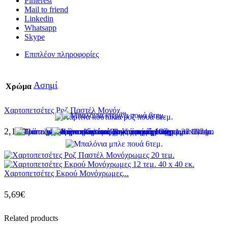
Pinterest
Mail to friend
Linkedin
Whatsapp
Skype
Επιπλέον πληροφορίες
Ασημί
Χρώμα
Χαρτοπετσέτες Ροζ Παστέλ Μονόχ...
2,10
€
Χαρτοπετσέτες Εκρού Μονόχρωμες...
5,69
€
Related products