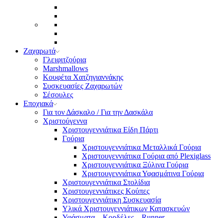
Ζαχαρωτά
Γλειφιτζούρια
Marshmallows
Κουφέτα Χατζηγιαννάκης
Συσκευασίες Ζαχαρωτών
Σέσουλες
Εποχιακά
Για τον Δάσκαλο / Για την Δασκάλα
Χριστούγεννα
Χριστουγεννιάτικα Είδη Πάρτι
Γούρια
Χριστουγεννιάτικα Μεταλλικά Γούρια
Χριστουγεννιάτικα Γούρια από Plexiglass
Χριστουγεννιάτικα Ξύλινα Γούρια
Χριστουγεννιάτικα Υφασμάτινα Γούρια
Χριστουγεννιάτικα Στολίδια
Χριστουγεννιάτικες Κούπες
Χριστουγεννιάτικη Συσκευασία
Υλικά Χριστουγεννιάτικων Κατασκευών
Υφάσματα – Κορδέλες – Runner