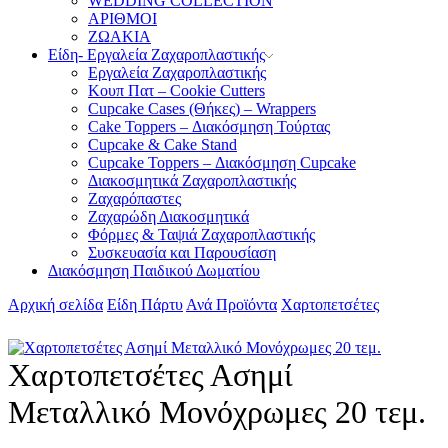
WEDDING COLLECTION
ΑΡΙΘΜΟΙ
ΖΩΑΚΙΑ
Είδη- Εργαλεία Ζαχαροπλαστικής
Εργαλεία Ζαχαροπλαστικής
Κουπ Πατ – Cookie Cutters
Cupcake Cases (Θήκες) – Wrappers
Cake Toppers – Διακόσμηση Τούρτας
Cupcake & Cake Stand
Cupcake Toppers – Διακόσμηση Cupcake
Διακοσμητικά Ζαχαροπλαστικής
Ζαχαρόπαστες
Ζαχαρώδη Διακοσμητικά
Φόρμες & Ταψιά Ζαχαροπλαστικής
Συσκευασία και Παρουσίαση
Διακόσμηση Παιδικού Δωματίου
Αρχική σελίδα
Είδη Πάρτυ
Ανά Προϊόντα
Χαρτοπετσέτες
Χαρτοπετσέτες Ασημί
Μεταλλικό Μονόχρωμες 20 τεμ.