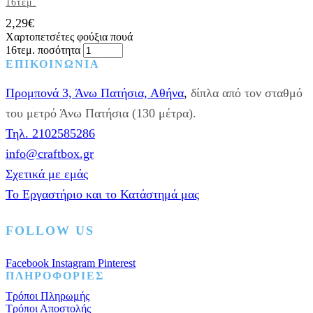
16τεμ.
2,29
€
Χαρτοπετσέτες φούξια πουά
16τεμ. ποσότητα
ΕΠΙΚΟΙΝΩΝΙΑ
Προμπονά 3, Άνω Πατήσια, Αθήνα
,
δίπλα από τον σταθμό
του μετρό Άνω Πατήσια (130 μέτρα).
Τηλ. 2102585286
info@craftbox.gr
Σχετικά με εμάς
Το Εργαστήριο και το Κατάστημά μας
FOLLOW US
Facebook
Instagram
Pinterest
ΠΛΗΡΟΦΟΡΙΕΣ
Τρόποι Πληρωμής
Τρόποι Αποστολής