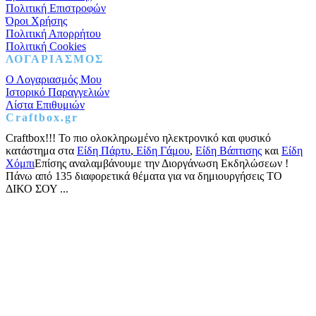
Πολιτική Επιστροφών
Όροι Χρήσης
Πολιτική Απορρήτου
Πολιτική Cookies
ΛΟΓΑΡΙΑΣΜΟΣ
Ο Λογαριασμός Μου
Ιστορικό Παραγγελιών
Λίστα Επιθυμιών
Craftbox.gr
Craftbox!!! Το πιο ολοκληρωμένο ηλεκτρονικό και φυσικό
κατάστημα στα
Είδη Πάρτυ
,
Είδη Γάμου
,
Είδη Βάπτισης
και
Είδη
Χόμπι
Επίσης αναλαμβάνουμε την Διοργάνωση Εκδηλώσεων !
Πάνω από 135 διαφορετικά θέματα για να δημιουργήσεις ΤΟ
ΔΙΚΟ ΣΟΥ ...