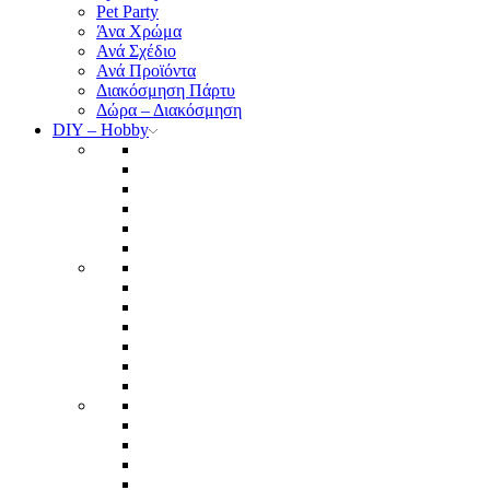
Pet Party
Άνα Χρώμα
Ανά Σχέδιο
Ανά Προϊόντα
Διακόσμηση Πάρτυ
Δώρα – Διακόσμηση
DIY – Hobby