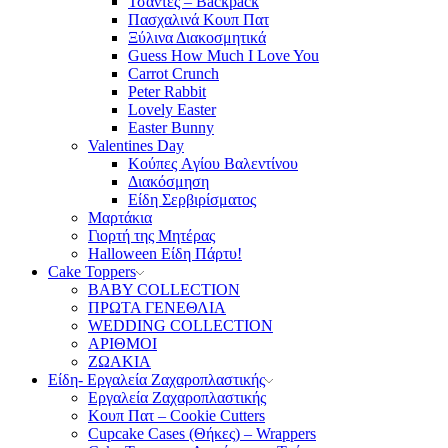
Τσάντες – Backpack
Πασχαλινά Κουπ Πατ
Ξύλινα Διακοσμητικά
Guess How Much I Love You
Carrot Crunch
Peter Rabbit
Lovely Easter
Easter Bunny
Valentines Day
Κούπες Aγίου Βαλεντίνου
Διακόσμηση
Είδη Σερβιρίσματος
Μαρτάκια
Γιορτή της Μητέρας
Halloween Είδη Πάρτυ!
Cake Toppers
BABY COLLECTION
ΠΡΩΤΑ ΓΕΝΕΘΛΙΑ
WEDDING COLLECTION
ΑΡΙΘΜΟΙ
ΖΩΑΚΙΑ
Είδη- Εργαλεία Ζαχαροπλαστικής
Εργαλεία Ζαχαροπλαστικής
Κουπ Πατ – Cookie Cutters
Cupcake Cases (Θήκες) – Wrappers