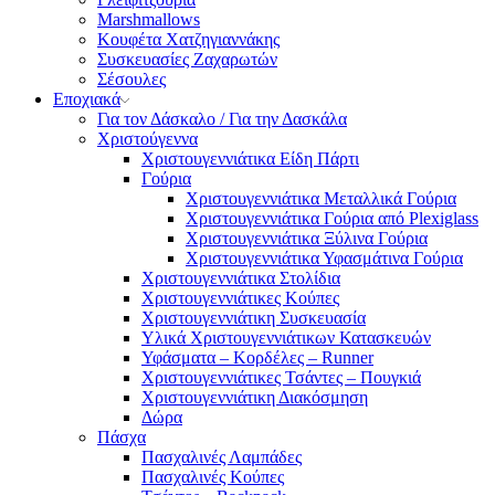
Marshmallows
Κουφέτα Χατζηγιαννάκης
Συσκευασίες Ζαχαρωτών
Σέσουλες
Εποχιακά
Για τον Δάσκαλο / Για την Δασκάλα
Χριστούγεννα
Χριστουγεννιάτικα Είδη Πάρτι
Γούρια
Χριστουγεννιάτικα Μεταλλικά Γούρια
Χριστουγεννιάτικα Γούρια από Plexiglass
Χριστουγεννιάτικα Ξύλινα Γούρια
Χριστουγεννιάτικα Υφασμάτινα Γούρια
Χριστουγεννιάτικα Στολίδια
Χριστουγεννιάτικες Κούπες
Χριστουγεννιάτικη Συσκευασία
Υλικά Χριστουγεννιάτικων Κατασκευών
Υφάσματα – Κορδέλες – Runner
Χριστουγεννιάτικες Τσάντες – Πουγκιά
Χριστουγεννιάτικη Διακόσμηση
Δώρα
Πάσχα
Πασχαλινές Λαμπάδες
Πασχαλινές Κούπες