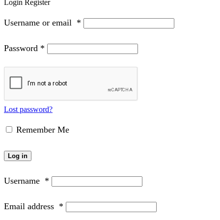
Login
Register
Username or email
*
Password
*
Lost password?
Remember Me
Log in
Username
*
Email address
*