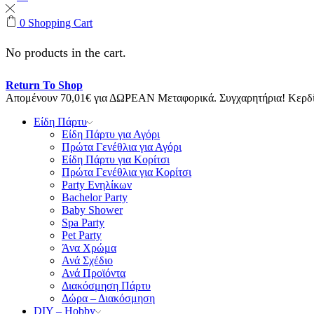
0
Shopping Cart
No products in the cart.
Return To Shop
Απομένουν
70,01
€
για ΔΩΡΕΑΝ Μεταφορικά.
Συγχαρητήρια! Κερ
Είδη Πάρτυ
Είδη Πάρτυ για Αγόρι
Πρώτα Γενέθλια για Αγόρι
Είδη Πάρτυ για Κορίτσι
Πρώτα Γενέθλια για Κορίτσι
Party Ενηλίκων
Bachelor Party
Baby Shower
Spa Party
Pet Party
Άνα Χρώμα
Ανά Σχέδιο
Ανά Προϊόντα
Διακόσμηση Πάρτυ
Δώρα – Διακόσμηση
DIY – Hobby