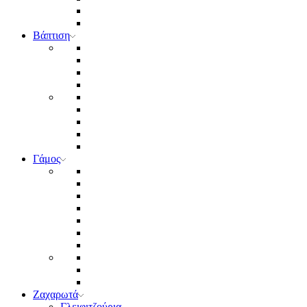
Βάπτιση
Γάμος
Ζαχαρωτά
Γλειφιτζούρια