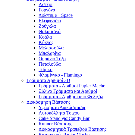
Αστέρι
Γοργόνα
Διάστημα - Space
Ελεφαντάκι
Ζούγκλα
Θαλασσινά
Κοάλα
Κύκνος
Μελισσούλα
Μπαλαρίνα
Ουράνιο Τόξο
Πεταλούδα
Τσίρκο
Φλαμίνγκο - Flamingo
Γράμματα Αριθμοί 3D
Γράμματα - Αριθμοί Papier Mache
Ξύλινα Γράμματα και Αριθμοί
Γράμματα - Αριθμοί από Φελιζόλ
Διακόσμηση Βάπτισης
Υφάσματα Διακόσμησης
Αυτοκόλλητα Τοίχου
Cake Stand για Candy Bar
Runner Βάπτισης
Διακοσμητικά Τραπεζιού Βάπτισης
Κατασκευές Papier Mache