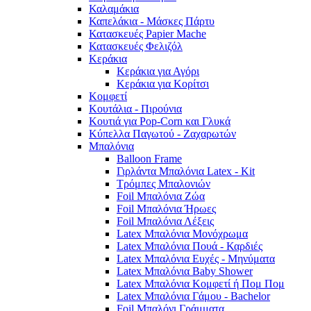
Καλαμάκια
Καπελάκια - Μάσκες Πάρτυ
Κατασκευές Papier Mache
Κατασκευές Φελιζόλ
Κεράκια
Κεράκια για Αγόρι
Κεράκια για Κορίτσι
Κομφετί
Κουτάλια - Πιρούνια
Κουτιά για Pop-Corn και Γλυκά
Κύπελλα Παγωτού - Ζαχαρωτών
Μπαλόνια
Balloon Frame
Γιρλάντα Μπαλόνια Latex - Kit
Τρόμπες Μπαλονιών
Foil Μπαλόνια Ζώα
Foil Μπαλόνια Ήρωες
Foil Μπαλόνια Λέξεις
Latex Μπαλόνια Μονόχρωμα
Latex Μπαλόνια Πουά - Καρδιές
Latex Μπαλόνια Ευχές - Μηνύματα
Latex Μπαλόνια Baby Shower
Latex Μπαλόνια Κομφετί ή Πομ Πομ
Latex Μπαλόνια Γάμου - Bachelor
Foil Μπαλόνι Γράμματα