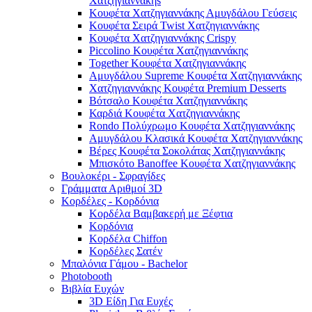
Χατζηγιαννάκηs
Κουφέτα Χατζηγιαννάκης Αμυγδάλου Γεύσεις
Κουφέτα Σειρά Twist Χατζηγιαννάκης
Κουφέτα Χατζηγιαννάκης Crispy
Piccolino Κουφέτα Χατζηγιαννάκης
Together Κουφέτα Χατζηγιαννάκης
Αμυγδάλου Supreme Κουφέτα Χατζηγιαννάκης
Χατζηγιαννάκης Κουφέτα Premium Desserts
Βότσαλο Κουφέτα Χατζηγιαννάκης
Καρδιά Κουφέτα Χατζηγιαννάκης
Rondo Πολύχρωμο Κουφέτα Χατζηγιαννάκης
Αμυγδάλου Κλασικά Κουφέτα Χατζηγιαννάκης
Βέρες Κουφέτα Σοκολάτας Χατζηγιαννάκης
Μπισκότο Banoffee Κουφέτα Χατζηγιαννάκης
Βουλοκέρι - Σφραγίδες
Γράμματα Αριθμοί 3D
Κορδέλες - Κορδόνια
Κορδέλα Βαμβακερή με Ξέφτια
Κορδόνια
Κορδέλα Chiffon
Κορδέλες Σατέν
Μπαλόνια Γάμου - Bachelor
Photobooth
Βιβλία Ευχών
3D Είδη Για Ευχές