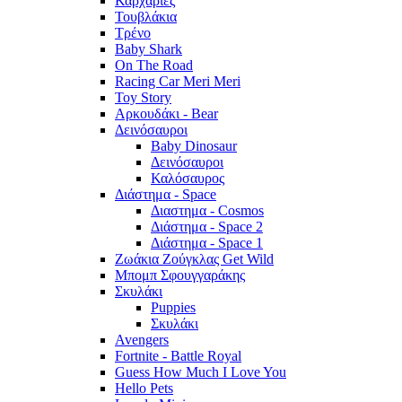
Καρχαρίες
Τουβλάκια
Τρένο
Baby Shark
On The Road
Racing Car Meri Meri
Toy Story
Αρκουδάκι - Bear
Δεινόσαυροι
Baby Dinosaur
Δεινόσαυροι
Καλόσαυρος
Διάστημα - Space
Διαστημα - Cosmos
Διάστημα - Space 2
Διάστημα - Space 1
Ζωάκια Ζούγκλας Get Wild
Μπομπ Σφουγγαράκης
Σκυλάκι
Puppies
Σκυλάκι
Avengers
Fortnite - Battle Royal
Guess How Much I Love You
Hello Pets