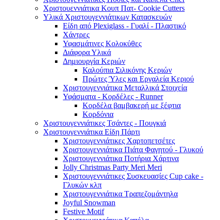
Χριστουεννιάτικα Κουπ Πατ- Cookie Cutters
Υλικά Χριστουγεννιάτικων Κατασκευών
Είδη από Plexiglass - Γυαλί - Πλαστικό
Χάντρες
Υφασμάτινες Κολοκύθες
Διάφορα Υλικά
Δημιουργία Κεριών
Καλούπια Σιλικόνης Κεριών
Πρώτες Ύλες και Εργαλεία Κεριού
Χριστουγεννιάτικα Μεταλλικά Στοιχεία
Υφάσματα - Κορδέλες - Runner
Κορδέλα βαμβακερή με ξέφτια
Κορδόνια
Χριστουγεννιάτικες Τσάντες - Πουγκιά
Χριστουγεννιάτικα Είδη Πάρτι
Χριστουγεννιάτικες Χαρτοπετσέτες
Χριστουγεννιάτικα Πιάτα Φαγητού - Γλυκού
Χριστουγεννιάτικα Ποτήρια Χάρτινα
Jolly Christmas Party Meri Meri
Χριστουγεννιάτικες Συσκευασίες Cup cake -
Γλυκών κλπ
Χριστουγεννιάτικα Τραπεζομάντηλα
Joyful Snowman
Festive Motif