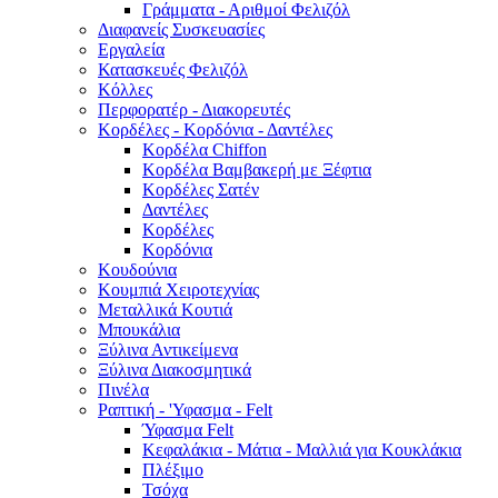
Γράμματα - Αριθμοί Φελιζόλ
Διαφανείς Συσκευασίες
Εργαλεία
Κατασκευές Φελιζόλ
Κόλλες
Περφορατέρ - Διακορευτές
Κορδέλες - Κορδόνια - Δαντέλες
Κορδέλα Chiffon
Κορδέλα Βαμβακερή με Ξέφτια
Κορδέλες Σατέν
Δαντέλες
Κορδέλες
Κορδόνια
Κουδούνια
Κουμπιά Χειροτεχνίας
Μεταλλικά Κουτιά
Μπουκάλια
Ξύλινα Αντικείμενα
Ξύλινα Διακοσμητικά
Πινέλα
Ραπτική - 'Υφασμα - Felt
Ύφασμα Felt
Κεφαλάκια - Μάτια - Μαλλιά για Κουκλάκια
Πλέξιμο
Τσόχα