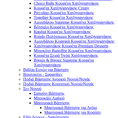
Choco Balls Κουφέτα Χατζηγιαννάκης
Κουφέτα Χατζηγιαννάκης Crispy
Piccolino Κουφέτα Χατζηγιαννάκης
Together Κουφέτα Χατζηγιαννάκης
Αμυγδάλου Supreme Κουφέτα Χατζηγιαννάκης
Βότσαλο Κουφέτα Χατζηγιαννάκης
Καρδιά Κουφέτα Χατζηγιαννάκης
Rondo Πολύχρωμο Κουφέτα Χατζηγιαννάκης
Αμυγδάλου Κλασικά Κουφέτα Χατζηγιαννάκης
Χατζηγιαννάκης Κουφέτα Premium Desserts
Μπισκότο Banoffee Κουφέτα Χατζηγιαννάκης
Κουφέτα Σειρά Twist Χατζηγιαννάκης
Bijoux & Bijoux Supreme Κουφέτα
Χατζηγιαννάκηs
Βιβλία Ευχών για Βάφτιση
Βουλοκέρι - Σφραγίδες
Ποδιά Βάφτισης Αγοριού Νονού/Νονάς
Ποδιά Βάφτισης Κοριτσιού Νονού/Νονάς
Σετ Νονού
Σαπούνι Βάπτισης
Μπουκάλι Λαδιού
Μαρτυρικά Βάπτισης
Μαρτυρικά Βάπτισης για Αγόρι
Μαρτυρικά Βάπτισης για Κορίτσι
Είδη Δώρων - Διακόσμηση