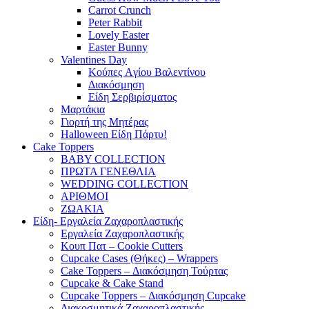
Carrot Crunch
Peter Rabbit
Lovely Easter
Easter Bunny
Valentines Day
Κούπες Aγίου Βαλεντίνου
Διακόσμηση
Είδη Σερβιρίσματος
Μαρτάκια
Γιορτή της Μητέρας
Halloween Είδη Πάρτυ!
Cake Toppers
BABY COLLECTION
ΠΡΩΤΑ ΓΕΝΕΘΛΙΑ
WEDDING COLLECTION
ΑΡΙΘΜΟΙ
ΖΩΑΚΙΑ
Είδη- Εργαλεία Ζαχαροπλαστικής
Εργαλεία Ζαχαροπλαστικής
Κουπ Πατ – Cookie Cutters
Cupcake Cases (Θήκες) – Wrappers
Cake Toppers – Διακόσμηση Τούρτας
Cupcake & Cake Stand
Cupcake Toppers – Διακόσμηση Cupcake
Διακοσμητικά Ζαχαροπλαστικής