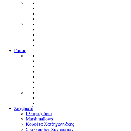
Γάμος
Ζαχαρωτά
Γλειφιτζούρια
Marshmallows
Κουφέτα Χατζηγιαννάκης
Συσκευασίες Ζαχαρωτών