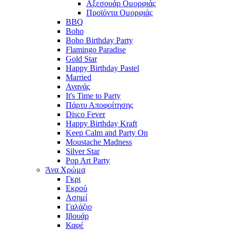
Αξεσουάρ Ομορφιάς
Προϊόντα Ομορφιάς
BBQ
Boho
Boho Birthday Party
Flamingo Paradise
Gold Star
Happy Birthday Pastel
Married
Ανανάς
It's Time to Party
Πάρτυ Αποφοίτησης
Disco Fever
Happy Birthday Kraft
Keep Calm and Party On
Moustache Madness
Silver Star
Pop Art Party
Άνα Χρώμα
Γκρι
Εκρού
Ασημί
Γαλάζιο
Ιβουάρ
Καφέ