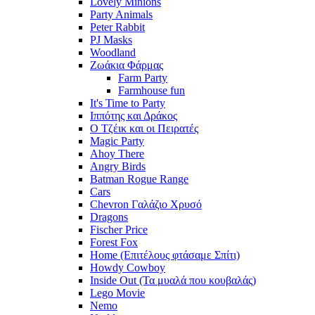
Lovely Minions
Party Animals
Peter Rabbit
PJ Masks
Woodland
Ζωάκια Φάρμας
Farm Party
Farmhouse fun
It's Time to Party
Ιππότης και Δράκος
Ο Τζέικ και οι Πειρατές
Magic Party
Ahoy There
Angry Birds
Batman Rogue Range
Cars
Chevron Γαλάζιο Χρυσό
Dragons
Fischer Price
Forest Fox
Home (Επιτέλους φτάσαμε Σπίτι)
Howdy Cowboy
Inside Out (Τα μυαλά που κουβαλάς)
Lego Movie
Nemo