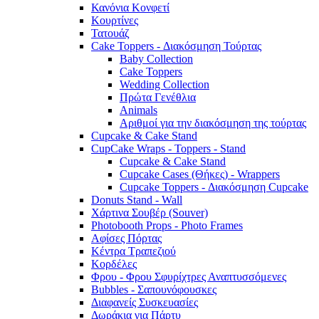
Κανόνια Κονφετί
Κουρτίνες
Τατουάζ
Cake Toppers - Διακόσμηση Τούρτας
Baby Collection
Cake Toppers
Wedding Collection
Πρώτα Γενέθλια
Animals
Αριθμοί για την διακόσμηση της τούρτας
Cupcake & Cake Stand
CupCake Wraps - Toppers - Stand
Cupcake & Cake Stand
Cupcake Cases (Θήκες) - Wrappers
Cupcake Toppers - Διακόσμηση Cupcake
Donuts Stand - Wall
Χάρτινα Σουβέρ (Souver)
Photobooth Props - Photo Frames
Αφίσες Πόρτας
Κέντρα Τραπεζιού
Κορδέλες
Φρου - Φρου Σφυρίχτρες Αναπτυσσόμενες
Bubbles - Σαπουνόφουσκες
Διαφανείς Συσκευασίες
Δωράκια για Πάρτυ