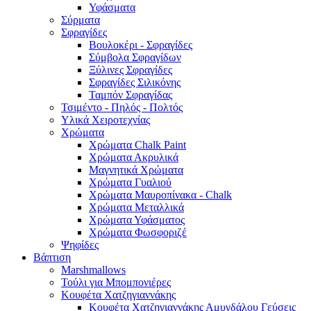
Υφάσματα
Σύρματα
Σφραγίδες
Βουλοκέρι - Σφραγίδες
Σύμβολα Σφραγίδων
Ξύλινες Σφραγίδες
Σφραγίδες Σιλικόνης
Ταμπόν Σφραγίδας
Τσιμέντο - Πηλός - Πολτός
Υλικά Χειροτεχνίας
Χρώματα
Χρώματα Chalk Paint
Χρώματα Ακρυλικά
Μαγνητικά Χρώματα
Χρώματα Γυαλιού
Χρώματα Μαυροπίνακα - Chalk
Χρώματα Μεταλλικά
Χρώματα Υφάσματος
Χρώματα Φωσφοριζέ
Ψηφίδες
Βάπτιση
Marshmallows
Τούλι για Μπομπονιέρες
Κουφέτα Χατζηγιαννάκης
Κουφέτα Χατζηγιαννάκης Αμυγδάλου Γεύσεις