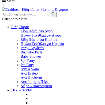
Menu
Search
input
Search
Categories
Menu
Είδη Πάρτυ
Είδη Πάρτυ για Αγόρι
Πρώτα Γενέθλια για Αγόρι
Είδη Πάρτυ για Κορίτσι
Πρώτα Γενέθλια για Κορίτσι
Party Ενηλίκων
Bachelor Party
Baby Shower
Spa Party
Pet Party
Άνα Χρώμα
Ανά Σχέδιο
Ανά Προϊόντα
Διακόσμηση Πάρτυ
Δώρα – Διακόσμηση
DIY – Hobby