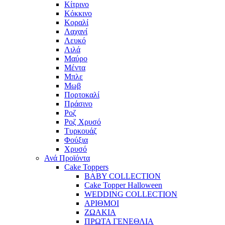
Κίτρινο
Κόκκινο
Κοραλί
Λαχανί
Λευκό
Λιλά
Μαύρο
Μέντα
Μπλε
Μωβ
Πορτοκαλί
Πράσινο
Ροζ
Ροζ Χρυσό
Τυρκουάζ
Φούξια
Χρυσό
Ανά Προϊόντα
Cake Toppers
BABY COLLECTION
Cake Topper Halloween
WEDDING COLLECTION
ΑΡΙΘΜΟΙ
ΖΩΑΚΙΑ
ΠΡΩΤΑ ΓΕΝΕΘΛΙΑ