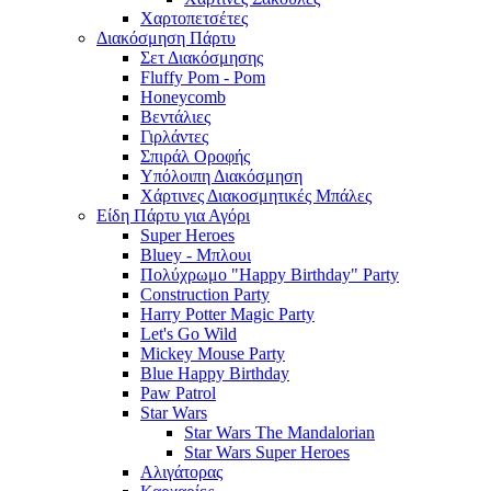
Χαρτοπετσέτες
Διακόσμηση Πάρτυ
Σετ Διακόσμησης
Fluffy Pom - Pom
Honeycomb
Βεντάλιες
Γιρλάντες
Σπιράλ Οροφής
Υπόλοιπη Διακόσμηση
Χάρτινες Διακοσμητικές Μπάλες
Είδη Πάρτυ για Αγόρι
Super Heroes
Bluey - Μπλουι
Πολύχρωμο "Happy Birthday" Party
Construction Party
Harry Potter Magic Party
Let's Go Wild
Mickey Mouse Party
Blue Happy Birthday
Paw Patrol
Star Wars
Star Wars The Mandalorian
Star Wars Super Heroes
Αλιγάτορας