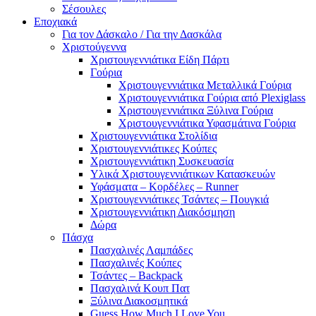
Σέσουλες
Εποχιακά
Για τον Δάσκαλο / Για την Δασκάλα
Χριστούγεννα
Χριστουγεννιάτικα Είδη Πάρτι
Γούρια
Χριστουγεννιάτικα Μεταλλικά Γούρια
Χριστουγεννιάτικα Γούρια από Plexiglass
Χριστουγεννιάτικα Ξύλινα Γούρια
Χριστουγεννιάτικα Υφασμάτινα Γούρια
Χριστουγεννιάτικα Στολίδια
Χριστουγεννιάτικες Κούπες
Χριστουγεννιάτικη Συσκευασία
Υλικά Χριστουγεννιάτικων Κατασκευών
Υφάσματα – Κορδέλες – Runner
Χριστουγεννιάτικες Τσάντες – Πουγκιά
Χριστουγεννιάτικη Διακόσμηση
Δώρα
Πάσχα
Πασχαλινές Λαμπάδες
Πασχαλινές Κούπες
Τσάντες – Backpack
Πασχαλινά Κουπ Πατ
Ξύλινα Διακοσμητικά
Guess How Much I Love You