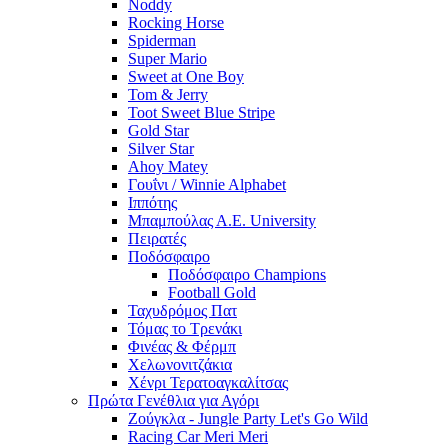
Noddy
Rocking Horse
Spiderman
Super Mario
Sweet at One Boy
Tom & Jerry
Toot Sweet Blue Stripe
Gold Star
Silver Star
Ahoy Matey
Γουΐνι / Winnie Alphabet
Ιππότης
Μπαμπούλας Α.Ε. University
Πειρατές
Ποδόσφαιρο
Ποδόσφαιρο Champions
Football Gold
Ταχυδρόμος Πατ
Τόμας το Τρενάκι
Φινέας & Φέρμπ
Χελωνονιτζάκια
Χένρι Τερατοαγκαλίτσας
Πρώτα Γενέθλια για Αγόρι
Ζούγκλα - Jungle Party Let's Go Wild
Racing Car Meri Meri