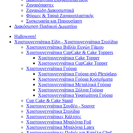
Ζαχαρόπαστες
Ζαχαρώδη Διακοσμητικά
Φόρμες & Ταψιά Ζαχαροπλαστικής
Συσκευασία και Παρουσίαση
Διακόσμηση Παιδικού Δωματίου
Halloween!
Χριστουγεννιάτικα Είδη - Χριστουγεννιάτικα Στολίδια
Χριστουγεννιάτικο Βιβλίο Ευχών Γάμου
Χριστουγεννιάτικα CupCake & Cake Toppers
Χριστουγεννιάτικα Cake Topper
Χριστουγεννιάτικα CupCake Topper
Χριστουγεννιάτικα Γούρια
Χριστουγεννιάτικα Γούρια από Plexiglass
Χριστουγεννιάτικα Γούρια Κοσμήματα
Χριστουγεννιάτικα Μεταλλικά Γούρια
Χριστουγεννιάτικα Ξύλινα Γούρια
Χριστουγεννιάτικα Υφασμάτινα Γούρια
Cup Cake & Cake Stand
Χριστουγεννιάτικα Σουβέρ - Souver
Χριστουγεννιάτικα Στολίδια
Χριστουγεννιάτικες Κάλτσες
Χριστουγεννιάτικα Μπαλόνια Foil
Χριστουγεννιάτικα Μπαλόνια Latex
Χριστουγεννιάτικες Ποδιές και Καπέλα Chef