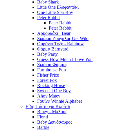
Baby Shark
Little One Ελεφαντάκι
One Little Star Boy
Peter Rabbit
Peter Rabbit
Peter Rabbit
Αρκουδάκι - Bear
Ζωάκια Ζούγκλας Get Wild
Ουράνιο Τοξο - Rainbow
Φάρμα Barnyard
Baby Party
Guess How Much I Love You
Ζωάκια Φάρμας
Farmhouse Fun
Fisher Price
Forest Fox
Rocking Horse
Sweet at One Boy
Ahoy Matey
Γουΐνι/ Winnie Alphabet
Είδη Πάρτυ για Κορίτσι
Bluey - Μπλουι
Floral
Baby Δεινόσαυρος
Barbie