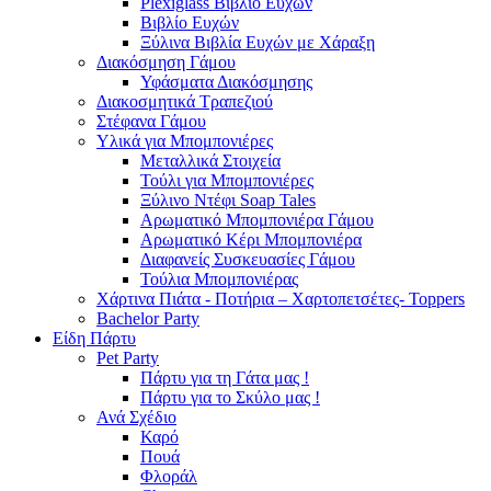
Plexiglass Βιβλίο Ευχών
Βιβλίο Ευχών
Ξύλινα Βιβλία Ευχών με Χάραξη
Διακόσμηση Γάμου
Υφάσματα Διακόσμησης
Διακοσμητικά Τραπεζιού
Στέφανα Γάμου
Υλικά για Μπομπονιέρες
Μεταλλικά Στοιχεία
Τούλι για Μπομπονιέρες
Ξύλινο Ντέφι Soap Tales
Αρωματικό Μπομπονιέρα Γάμου
Αρωματικό Κέρι Μπομπονιέρα
Διαφανείς Συσκευασίες Γάμου
Τούλια Μπομπονιέρας
Χάρτινα Πιάτα - Ποτήρια – Χαρτοπετσέτες- Toppers
Bachelor Party
Είδη Πάρτυ
Pet Party
Πάρτυ για τη Γάτα μας !
Πάρτυ για το Σκύλο μας !
Ανά Σχέδιο
Καρό
Πουά
Φλοράλ