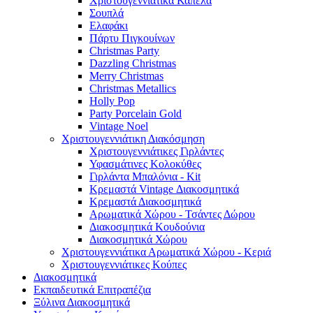
Χριστουγεννιάτικα Καπέλα
Σουπλά
Ελαφάκι
Πάρτυ Πιγκουίνων
Christmas Party
Dazzling Christmas
Merry Christmas
Christmas Metallics
Holly Pop
Party Porcelain Gold
Vintage Noel
Χριστουγεννιάτικη Διακόσμηση
Χριστουγεννιάτικες Γιρλάντες
Υφασμάτινες Κολοκύθες
Γιρλάντα Μπαλόνια - Kit
Κρεμαστά Vintage Διακοσμητικά
Κρεμαστά Διακοσμητικά
Αρωματικά Χώρου - Τσάντες Δώρου
Διακοσμητικά Κουδούνια
Διακοσμητικά Χώρου
Χριστουγεννιάτικα Αρωματικά Χώρου - Κεριά
Χριστουγεννιάτικες Κούπες
Διακοσμητικά
Εκπαιδευτικά Επιτραπέζια
Ξύλινα Διακοσμητικά