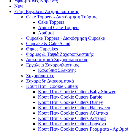
Υφασμάτινες Κορώνες
New
Είδη- Εργαλεία Ζαχαροπλαστικής
Cake Toppers - Διακόσμηση Τούρτας
Cake Toppers
Animal Cake Toppers
Αριθμοί
Cupcake Toppers - Διακόσμηση Cupcake
Cupcake & Cake Stand
Θήκες Cupcakes
Φόρμες & Ταψιά Ζαχαροπλαστικής
Διακοσμητικά Ζαχαροπλαστικής
Εργαλεία Ζαχαροπλαστικής
Καλούπια Σιλικόνης
Ζαχαρόπαστες
Ζαχαρώδη Διακοσμητικά
Κουπ Πατ - Cookie Cutters
Κουπ Πατ- Cookie Cutters Baby Shower
Κουπ Πατ- Cookie Cutters Barbie
Κουπ Πατ- Cookie Cutters Disney
Κουπ Πατ- Cookie Cutters Halloween
Κουπ Πατ- Cookie Cutters Αθλητικά
Κουπ Πατ- Cookie Cutters Αστέρια
Κουπ Πατ- Cookie Cutters Γοργόνα
Κουπ Πατ- Cookie Cutters Γράμματα - Αριθμοί