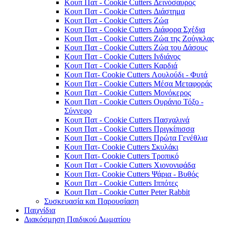
Κουπ Πατ - Cookie Cutters Δεινόσαυρος
Κουπ Πατ - Cookie Cutters Διάστημα
Κουπ Πατ - Cookie Cutters Ζώα
Κουπ Πατ - Cookie Cutters Διάφορα Σχέδια
Κουπ Πατ - Cookie Cutters Ζώα της Ζούγκλας
Κουπ Πατ - Cookie Cutters Ζώα του Δάσους
Κουπ Πατ - Cookie Cutters Ινδιάνος
Κουπ Πατ - Cookie Cutters Καρδιά
Κουπ Πατ- Cookie Cutters Λουλούδι - Φυτά
Κουπ Πατ - Cookie Cutters Μέσα Μεταφοράς
Κουπ Πατ - Cookie Cutters Μονόκερος
Κουπ Πατ - Cookie Cutters Ουράνιο Τόξο -
Σύννεφο
Κουπ Πατ - Cookie Cutters Πασχαλινά
Κουπ Πατ - Cookie Cutters Πριγκίπισσα
Κουπ Πατ - Cookie Cutters Πρώτα Γενέθλια
Κουπ Πατ- Cookie Cutters Σκυλάκι
Κουπ Πατ- Cookie Cutters Τροπικό
Κουπ Πατ - Cookie Cutters Χιονονιφάδα
Κουπ Πατ- Cookie Cutters Ψάρια - Βυθός
Κουπ Πατ - Cookie Cutters Ιππότες
Κουπ Πατ - Cookie Cutter Peter Rabbit
Συσκευασία και Παρουσίαση
Παιχνίδια
Διακόσμηση Παιδικού Δωματίου