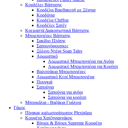
Κορδέλες Βάπτισης
Κορδέλα Βαμβακερή με Ξέφτια
Κορδόνια
Κορδέλα Chiffon
Κορδέλες Σατέν
Κρεμαστά Διακοσμητικά Βάπτισης
Μπομπονιέρες Βάπτισης
Σακίδιο Πλάτης
Σαπουνόφουσκες
Ξύλινο Ντέφι Soap Tales
Αρωματικό
Αρωματικό Μπομπονιέρα για Αγόρι
Αρωματικό Μπομπονιέρα για Κορίτσι
Βαλιτσάκια Μπομπονιέρες
Αρωματικό Κερί Μπομπονιέρα
Πουγκιά
Σαπούνια
Σαπούνια για αγόρι
Σαπούνια για κορίτσι
Μπουκάλια - Βαζάκια Γυάλινα
Γάμος
Πίνακας καλωσορίσματος Plexiglass
Κουφέτα Χατζηγιαννάκης
Bijoux & Bijoux Supreme Κουφέτα