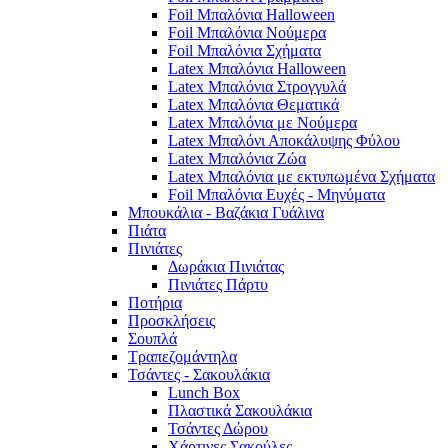
Foil Μπαλόνια Halloween
Foil Μπαλόνια Νούμερα
Foil Μπαλόνια Σχήματα
Latex Μπαλόνια Halloween
Latex Μπαλόνια Στρογγυλά
Latex Μπαλόνια Θεματικά
Latex Μπαλόνια με Νούμερα
Latex Μπαλόνι Αποκάλυψης Φύλου
Latex Μπαλόνια Ζώα
Latex Μπαλόνια με εκτυπωμένα Σχήματα
Foil Μπαλόνια Ευχές - Μηνύματα
Μπουκάλια - Βαζάκια Γυάλινα
Πιάτα
Πινιάτες
Δωράκια Πινιάτας
Πινιάτες Πάρτυ
Ποτήρια
Προσκλήσεις
Σουπλά
Τραπεζομάντηλα
Τσάντες - Σακουλάκια
Lunch Box
Πλαστικά Σακουλάκια
Τσάντες Δώρου
Χάρτινες Σακούλες