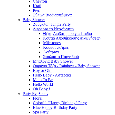
Chevron
Kraft
Ριγέ
Ξύλινα Βιοδιασπώμενα
Baby Shower
Ζούγκλα - Jungle Party
Δώρα για το Νεογέννητο
Θήκη Διαβατηρίου για Παιδιά
Κουτιά Αποθήκευσης Αναμνήσεων
Milestones
Κουδουνίστρες
Λούτρινα
Στρώματα Παιχνιδιού
Μπαλόνια Baby Shower
Ουράνιο Τόξο - Rainbow - Baby Shower
Boy or Girl
Hello Baby - Αστεράκι
Mom To Be
Hello World
Oh Baby !
Party Ενηλίκων
Floral
Colorful "Happy Birthday" Party
Blue Happy Birthday Party
Spa Party