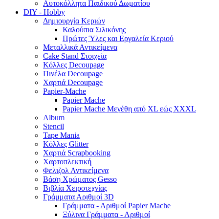
Αυτοκόλλητα Παιδικού Δωματίου
DIY - Hobby
Δημιουργία Κεριών
Καλούπια Σιλικόνης
Πρώτες Ύλες και Εργαλεία Κεριού
Μεταλλικά Αντικείμενα
Cake Stand Στοιχεία
Κόλλες Decoupage
Πινέλα Decoupage
Χαρτιά Decoupage
Papier-Mache
Papier Mache
Papier Mache Μεγέθη από XL εώς XXXL
Album
Stencil
Tape Mania
Κόλλες Glitter
Χαρτιά Scrapbooking
Χαρτοπλεκτική
Φελιζολ Αντικείμενα
Βάση Χρώματος Gesso
Βιβλία Χειροτεχνίας
Γράμματα Αριθμοί 3D
Γράμματα - Αριθμοί Papier Mache
Ξύλινα Γράμματα - Αριθμοί