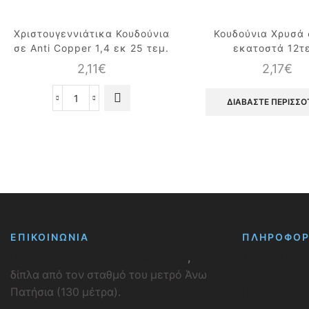
Χριστουγεννιάτικα Κουδούνια
Κουδούνια Χρυσά 
σε Anti Copper 1,4 εκ 25 τεμ.
εκατοστά 12τ
2,11
€
2,17
€
ΔΙΑΒΆΣΤΕ ΠΕΡΙΣΣΌ
Χριστουγεννιάτικα
Κουδούνια
σε
Anti
Copper
1,4
εκ
25
τεμ.
ποσότητα
ΕΠΙΚΟΙΝΩΝΙΑ
ΠΛΗΡΟΦΟΡ
Προμπονά 3, Άνω Πατήσια, Αθήνα
,
Τρόποι Πλη
δίπλα από τον σταθμό του μετρό Άνω
Τρόποι Απο
Πατήσια (130 μέτρα).
Πολιτική Επ