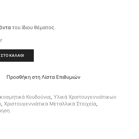
ϊόντα
του ίδιου θέματος.
r
ΣΤΟ ΚΑΛΆΘΙ
Προσθήκη στη Λίστα Επιθυμιών
κοσμητικά Κουδούνια
,
Υλικά Χριστουγεννιάτικων
α
,
Χριστουγεννιάτικα Μεταλλικά Στοιχεία
,
μηση