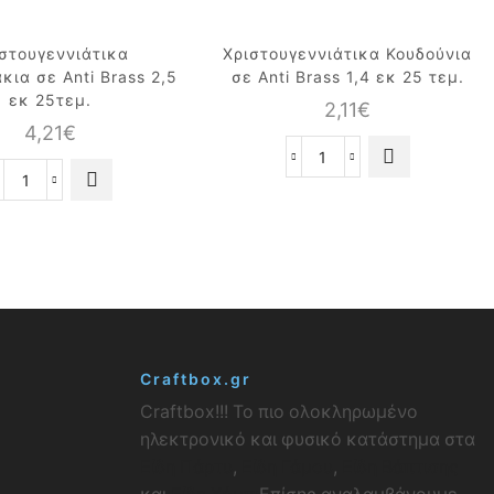
στουγεννιάτικα
Χριστουγεννιάτικα Κουδούνια
κια σε Anti Brass 2,5
σε Anti Brass 1,4 εκ 25 τεμ.
εκ 25τεμ.
2,11
€
4,21
€
Χριστουγεννιάτικα
Χριστουγεννιάτικα
Κουδούνια
Κουδουνάκια
σε
σε
Anti
Anti
Brass
Brass
1,4
2,5
εκ
εκ
25
25τεμ.
τεμ.
ποσότητα
ποσότητα
Craftbox.gr
Craftbox!!! Το πιο ολοκληρωμένο
ηλεκτρονικό και φυσικό κατάστημα στα
Είδη Πάρτυ
,
Είδη Γάμου
,
Είδη Βάπτισης