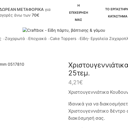
Η
ΔΩΡΕΑΝ ΜΕΤΑΦΟΡΙΚΑ
για
ΤΟ ΕΡΓΑΣΤΗΡΙ
ΕΠΙΧΕΙΡΗΣΗ
αγορές άνω των
70€
ΚΑΤΑΣΤΗΜΑ
ΜΑΣ
ς
Ζαχαρωτά
Εποχιακά
Cake Toppers
Είδη- Εργαλεία Ζαχαροπ
τολίδια
Χριστουγεννιάτικη Διακόσμηση
Χριστουγεννιάτικ
25τεμ.
4,21
€
Χριστουγεννιάτικα Κουδουν
Ιδανικά για να διακοσμήσετ
Χριστουγεννιάτικο δέντρο 
διακόσμησή σας.