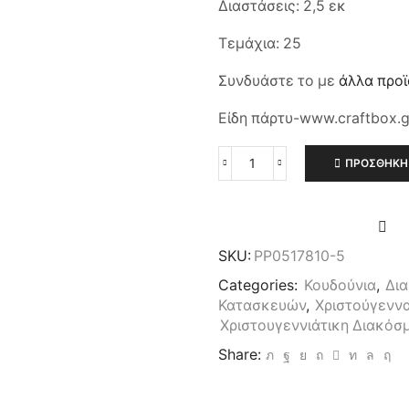
Διαστάσεις: 2,5 εκ
Τεμάχια: 25
Συνδυάστε το με
άλλα προ
Είδη πάρτυ-www.craftbox.g
ΠΡΟΣΘΉΚΗ 
Χριστουγεννιάτικα
Κουδουνάκια
σε
Χρυσό
2,5
SKU:
PP0517810-5
εκ
25τεμ.
Categories:
Κουδούνια
,
Δια
ποσότητα
Κατασκευών
,
Χριστούγενν
Χριστουγεννιάτικη Διακόσ
Share: