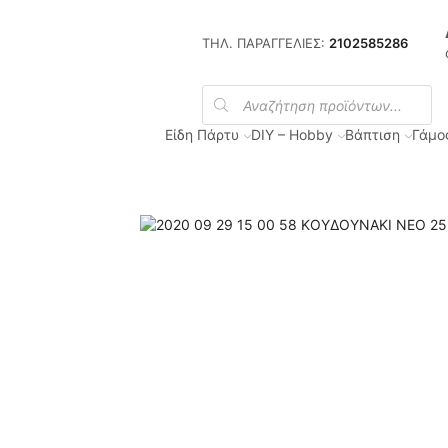
ΤΗΛ. ΠΑΡΑΓΓΕΛΙΕΣ:
2102585286
Products
search
Είδη Πάρτυ
DIY – Hobby
Βάπτιση
Γάμο
Αρχική Σελίδα
Χριστουγεννιάτικα Είδη - Χριστουγεννιάτικα Σ