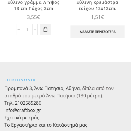
Ξύλινo γράμμα Α Ύψος
Ξύλινη κρεμάστρα
13 cm Πάχος 2cm
τοίχου 12x12cm.
3,55
€
1,51
€
Ξύλινo
ΔΙΑΒΆΣΤΕ ΠΕΡΙΣΣΌΤΕΡΑ
γράμμα
Α
Ύψος
13
cm
Πάχος
2cm
ΕΠΙΚΟΙΝΩΝΙΑ
ποσότητα
Προμπονά 3, Άνω Πατήσια, Αθήνα
,
δίπλα από τον
σταθμό του μετρό Άνω Πατήσια (130 μέτρα).
Τηλ. 2102585286
info@craftbox.gr
Σχετικά με εμάς
Το Εργαστήριο και το Κατάστημά μας