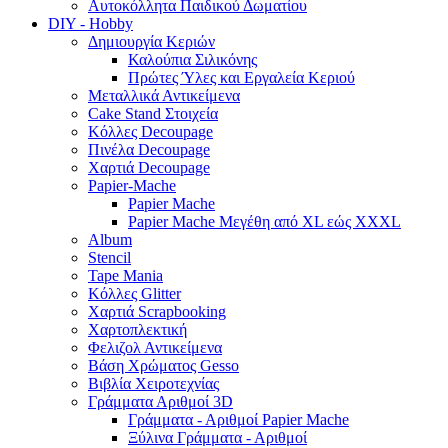
Αυτοκόλλητα Παιδικού Δωματίου
DIY - Hobby
Δημιουργία Κεριών
Καλούπια Σιλικόνης
Πρώτες Ύλες και Εργαλεία Κεριού
Μεταλλικά Αντικείμενα
Cake Stand Στοιχεία
Κόλλες Decoupage
Πινέλα Decoupage
Χαρτιά Decoupage
Papier-Mache
Papier Mache
Papier Mache Μεγέθη από XL εώς XXXL
Album
Stencil
Tape Mania
Κόλλες Glitter
Χαρτιά Scrapbooking
Χαρτοπλεκτική
Φελιζολ Αντικείμενα
Βάση Χρώματος Gesso
Βιβλία Χειροτεχνίας
Γράμματα Αριθμοί 3D
Γράμματα - Αριθμοί Papier Mache
Ξύλινα Γράμματα - Αριθμοί