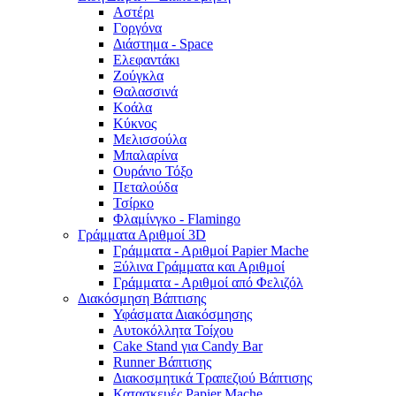
Αστέρι
Γοργόνα
Διάστημα - Space
Ελεφαντάκι
Ζούγκλα
Θαλασσινά
Κοάλα
Κύκνος
Μελισσούλα
Μπαλαρίνα
Ουράνιο Τόξο
Πεταλούδα
Τσίρκο
Φλαμίνγκο - Flamingo
Γράμματα Αριθμοί 3D
Γράμματα - Αριθμοί Papier Mache
Ξύλινα Γράμματα και Αριθμοί
Γράμματα - Αριθμοί από Φελιζόλ
Διακόσμηση Βάπτισης
Υφάσματα Διακόσμησης
Αυτοκόλλητα Τοίχου
Cake Stand για Candy Bar
Runner Βάπτισης
Διακοσμητικά Τραπεζιού Βάπτισης
Κατασκευές Papier Mache