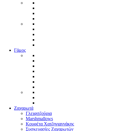
Γάμος
Ζαχαρωτά
Γλειφιτζούρια
Marshmallows
Κουφέτα Χατζηγιαννάκης
Συσκευασίες Ζαχαρωτών