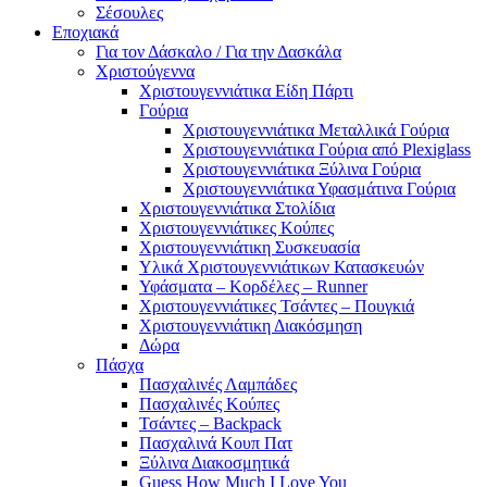
Σέσουλες
Εποχιακά
Για τον Δάσκαλο / Για την Δασκάλα
Χριστούγεννα
Χριστουγεννιάτικα Είδη Πάρτι
Γούρια
Χριστουγεννιάτικα Μεταλλικά Γούρια
Χριστουγεννιάτικα Γούρια από Plexiglass
Χριστουγεννιάτικα Ξύλινα Γούρια
Χριστουγεννιάτικα Υφασμάτινα Γούρια
Χριστουγεννιάτικα Στολίδια
Χριστουγεννιάτικες Κούπες
Χριστουγεννιάτικη Συσκευασία
Υλικά Χριστουγεννιάτικων Κατασκευών
Υφάσματα – Κορδέλες – Runner
Χριστουγεννιάτικες Τσάντες – Πουγκιά
Χριστουγεννιάτικη Διακόσμηση
Δώρα
Πάσχα
Πασχαλινές Λαμπάδες
Πασχαλινές Κούπες
Τσάντες – Backpack
Πασχαλινά Κουπ Πατ
Ξύλινα Διακοσμητικά
Guess How Much I Love You