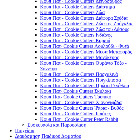
Κουπ Πατ - Cookie Cutters Δεινόσαυρος
Κουπ Πατ - Cookie Cutters Διάστημα
Κουπ Πατ - Cookie Cutters Ζώα
Κουπ Πατ - Cookie Cutters Διάφορα Σχέδια
Κουπ Πατ - Cookie Cutters Ζώα της Ζούγκλας
Κουπ Πατ - Cookie Cutters Ζώα του Δάσους
Κουπ Πατ - Cookie Cutters Ινδιάνος
Κουπ Πατ - Cookie Cutters Καρδιά
Κουπ Πατ- Cookie Cutters Λουλούδι - Φυτά
Κουπ Πατ - Cookie Cutters Μέσα Μεταφοράς
Κουπ Πατ - Cookie Cutters Μονόκερος
Κουπ Πατ - Cookie Cutters Ουράνιο Τόξο -
Σύννεφο
Κουπ Πατ - Cookie Cutters Πασχαλινά
Κουπ Πατ - Cookie Cutters Πριγκίπισσα
Κουπ Πατ - Cookie Cutters Πρώτα Γενέθλια
Κουπ Πατ- Cookie Cutters Σκυλάκι
Κουπ Πατ- Cookie Cutters Τροπικό
Κουπ Πατ - Cookie Cutters Χιονονιφάδα
Κουπ Πατ- Cookie Cutters Ψάρια - Βυθός
Κουπ Πατ - Cookie Cutters Ιππότες
Κουπ Πατ - Cookie Cutter Peter Rabbit
Συσκευασία και Παρουσίαση
Παιχνίδια
Διακόσμηση Παιδικού Δωματίου