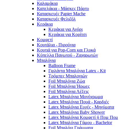
Καλαμάκια
Καπελάκια - Μάσκες Πάρτυ
Κατασκευές Papier Mache
Κατασκευές Φελιζόλ
Κεράκια
Κεράκια για Αγόρι
Κεράκια για Κορίτσι
Κομφετί
Κουτάλια - Πιρούνια
Κουτιά για Pop-Corn και Γλυκά
Κύπελλα Παγωτού - Ζαχαρωτών
Μπαλόνια
Balloon Frame
Γιρλάντα Μπαλόνια Latex - Kit
Τρόμπες Μπαλονιών
Foil Μπαλόνια Ζώα
Foil Μπαλόνια Ήρωες
Foil Μπαλόνια Λέξεις
Latex Μπαλόνια Μονόχρωμα
Latex Μπαλόνια Πουά - Καρδιές
Latex Μπαλόνια Ευχές - Μηνύματα
Latex Μπαλόνια Baby Shower
Latex Μπαλόνια Κομφετί ή Πομ Πομ
Latex Μπαλόνια Γάμου - Bachelor
Foil Μπαλόνι Γράμματα