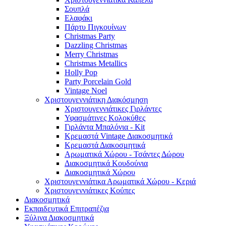
Σουπλά
Ελαφάκι
Πάρτυ Πιγκουίνων
Christmas Party
Dazzling Christmas
Merry Christmas
Christmas Metallics
Holly Pop
Party Porcelain Gold
Vintage Noel
Χριστουγεννιάτικη Διακόσμηση
Χριστουγεννιάτικες Γιρλάντες
Υφασμάτινες Κολοκύθες
Γιρλάντα Μπαλόνια - Kit
Κρεμαστά Vintage Διακοσμητικά
Κρεμαστά Διακοσμητικά
Αρωματικά Χώρου - Τσάντες Δώρου
Διακοσμητικά Κουδούνια
Διακοσμητικά Χώρου
Χριστουγεννιάτικα Αρωματικά Χώρου - Κεριά
Χριστουγεννιάτικες Κούπες
Διακοσμητικά
Εκπαιδευτικά Επιτραπέζια
Ξύλινα Διακοσμητικά