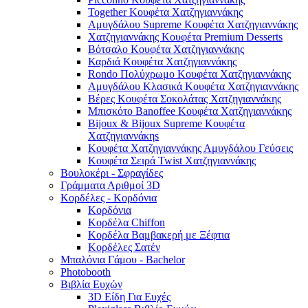
Together Κουφέτα Χατζηγιαννάκης
Αμυγδάλου Supreme Κουφέτα Χατζηγιαννάκης
Χατζηγιαννάκης Κουφέτα Premium Desserts
Βότσαλο Κουφέτα Χατζηγιαννάκης
Καρδιά Κουφέτα Χατζηγιαννάκης
Rondo Πολύχρωμο Κουφέτα Χατζηγιαννάκης
Αμυγδάλου Κλασικά Κουφέτα Χατζηγιαννάκης
Βέρες Κουφέτα Σοκολάτας Χατζηγιαννάκης
Μπισκότο Banoffee Κουφέτα Χατζηγιαννάκης
Bijoux & Bijoux Supreme Κουφέτα
Χατζηγιαννάκηs
Κουφέτα Χατζηγιαννάκης Αμυγδάλου Γεύσεις
Κουφέτα Σειρά Twist Χατζηγιαννάκης
Βουλοκέρι - Σφραγίδες
Γράμματα Αριθμοί 3D
Κορδέλες - Κορδόνια
Κορδόνια
Κορδέλα Chiffon
Κορδέλα Βαμβακερή με Ξέφτια
Κορδέλες Σατέν
Μπαλόνια Γάμου - Bachelor
Photobooth
Βιβλία Ευχών
3D Είδη Για Ευχές