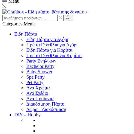
Menu
Search
input
Search
Categories
Menu
Είδη Πάρτυ
Είδη Πάρτυ για Αγόρι
Πρώτα Γενέθλια για Αγόρι
Είδη Πάρτυ για Κορίτσι
Πρώτα Γενέθλια για Κορίτσι
Party Ενηλίκων
Bachelor Party
Baby Shower
Spa Party
Pet Party
Άνα Χρώμα
Ανά Σχέδιο
Ανά Προϊόντα
Διακόσμηση Πάρτυ
Δώρα – Διακόσμηση
DIY – Hobby