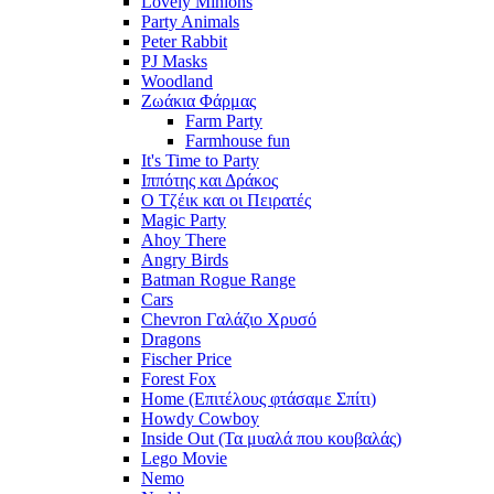
Lovely Minions
Party Animals
Peter Rabbit
PJ Masks
Woodland
Ζωάκια Φάρμας
Farm Party
Farmhouse fun
It's Time to Party
Ιππότης και Δράκος
Ο Τζέικ και οι Πειρατές
Magic Party
Ahoy There
Angry Birds
Batman Rogue Range
Cars
Chevron Γαλάζιο Χρυσό
Dragons
Fischer Price
Forest Fox
Home (Επιτέλους φτάσαμε Σπίτι)
Howdy Cowboy
Inside Out (Τα μυαλά που κουβαλάς)
Lego Movie
Nemo