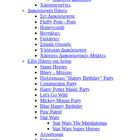
Χαρτοπετσέτες
Διακόσμηση Πάρτυ
Σετ Διακόσμησης
Fluffy Pom - Pom
Honeycomb
Βεντάλιες
Γιρλάντες
Σπιράλ Οροφής
Υπόλοιπη Διακόσμηση
Χάρτινες Διακοσμητικές Μπάλες
Είδη Πάρτυ για Αγόρι
Super Heroes
Bluey - Μπλουι
Πολύχρωμο "Happy Birthday" Party
Construction Party
Harry Potter Magic Party
Let's Go Wild
Mickey Mouse Party
Blue Happy Birthday
Paw Patrol
Star Wars
Star Wars The Mandalorian
Star Wars Super Heroes
Αλιγάτορας
Καρχαρίες