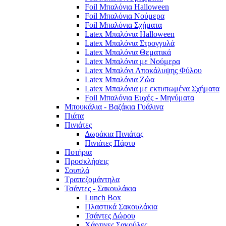
Foil Μπαλόνια Halloween
Foil Μπαλόνια Νούμερα
Foil Μπαλόνια Σχήματα
Latex Μπαλόνια Halloween
Latex Μπαλόνια Στρογγυλά
Latex Μπαλόνια Θεματικά
Latex Μπαλόνια με Νούμερα
Latex Μπαλόνι Αποκάλυψης Φύλου
Latex Μπαλόνια Ζώα
Latex Μπαλόνια με εκτυπωμένα Σχήματα
Foil Μπαλόνια Ευχές - Μηνύματα
Μπουκάλια - Βαζάκια Γυάλινα
Πιάτα
Πινιάτες
Δωράκια Πινιάτας
Πινιάτες Πάρτυ
Ποτήρια
Προσκλήσεις
Σουπλά
Τραπεζομάντηλα
Τσάντες - Σακουλάκια
Lunch Box
Πλαστικά Σακουλάκια
Τσάντες Δώρου
Χάρτινες Σακούλες