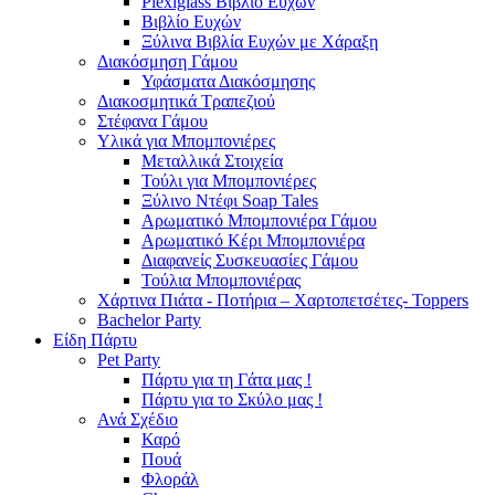
Plexiglass Βιβλίο Ευχών
Βιβλίο Ευχών
Ξύλινα Βιβλία Ευχών με Χάραξη
Διακόσμηση Γάμου
Υφάσματα Διακόσμησης
Διακοσμητικά Τραπεζιού
Στέφανα Γάμου
Υλικά για Μπομπονιέρες
Μεταλλικά Στοιχεία
Τούλι για Μπομπονιέρες
Ξύλινο Ντέφι Soap Tales
Αρωματικό Μπομπονιέρα Γάμου
Αρωματικό Κέρι Μπομπονιέρα
Διαφανείς Συσκευασίες Γάμου
Τούλια Μπομπονιέρας
Χάρτινα Πιάτα - Ποτήρια – Χαρτοπετσέτες- Toppers
Bachelor Party
Είδη Πάρτυ
Pet Party
Πάρτυ για τη Γάτα μας !
Πάρτυ για το Σκύλο μας !
Ανά Σχέδιο
Καρό
Πουά
Φλοράλ