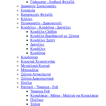
Γράμματα - Αριθμοί Φελιζόλ
Διαφανείς Συσκευασίες
Εργαλεία
Κατασκευές Φελιζόλ
Κόλλες
Περφορατέρ - Διακορευτές
Κορδέλες - Κορδόνια - Δαντέλες
Κορδέλα Chiffon
Κορδέλα Βαμβακερή με Ξέφτια
Κορδέλες Σατέν
Δαντέλες
Κορδέλες
Κορδόνια
Κουδούνια
Κουμπιά Χειροτεχνίας
Μεταλλικά Κουτιά
Μπουκάλια
Ξύλινα Αντικείμενα
Ξύλινα Διακοσμητικά
Πινέλα
Ραπτική - 'Υφασμα - Felt
Ύφασμα Felt
Κεφαλάκια - Μάτια - Μαλλιά για Κουκλάκια
Πλέξιμο
Τσόχα