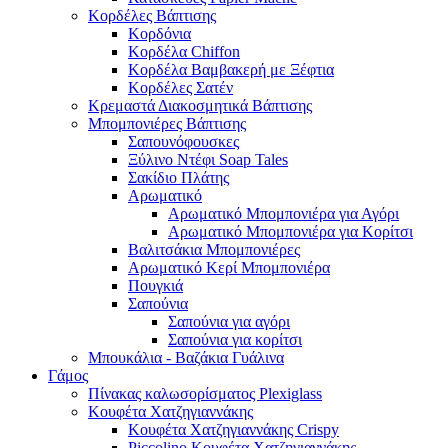
Κορδέλες Βάπτισης
Κορδόνια
Κορδέλα Chiffon
Κορδέλα Βαμβακερή με Ξέφτια
Κορδέλες Σατέν
Κρεμαστά Διακοσμητικά Βάπτισης
Μπομπονιέρες Βάπτισης
Σαπουνόφουσκες
Ξύλινο Ντέφι Soap Tales
Σακίδιο Πλάτης
Αρωματικό
Αρωματικό Μπομπονιέρα για Αγόρι
Αρωματικό Μπομπονιέρα για Κορίτσι
Βαλιτσάκια Μπομπονιέρες
Αρωματικό Κερί Μπομπονιέρα
Πουγκιά
Σαπούνια
Σαπούνια για αγόρι
Σαπούνια για κορίτσι
Μπουκάλια - Βαζάκια Γυάλινα
Γάμος
Πίνακας καλωσορίσματος Plexiglass
Κουφέτα Χατζηγιαννάκης
Κουφέτα Χατζηγιαννάκης Crispy
Piccolino Κουφέτα Χατζηγιαννάκης