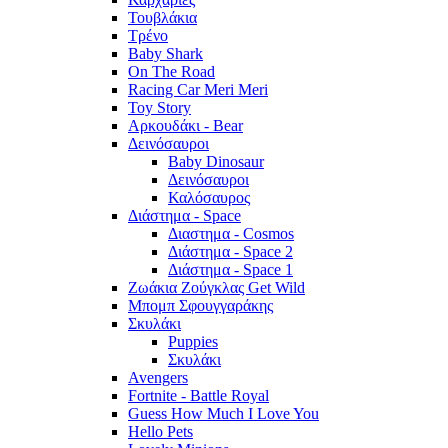
Τουβλάκια
Τρένο
Baby Shark
On The Road
Racing Car Meri Meri
Toy Story
Αρκουδάκι - Bear
Δεινόσαυροι
Baby Dinosaur
Δεινόσαυροι
Καλόσαυρος
Διάστημα - Space
Διαστημα - Cosmos
Διάστημα - Space 2
Διάστημα - Space 1
Ζωάκια Ζούγκλας Get Wild
Μπομπ Σφουγγαράκης
Σκυλάκι
Puppies
Σκυλάκι
Avengers
Fortnite - Battle Royal
Guess How Much I Love You
Hello Pets