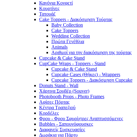
Κανόνια Κονφετί
Κουρτίνες
Τατουάζ
Cake Toppers - Διακόσμηση Τούρτας
Baby Collection
Cake Toppers
Wedding Collection
Πρώτα Γενέθλια
Animals
Αριθμοί για την διακόσμηση της τούρτας
Cupcake & Cake Stand
CupCake Wraps - Toppers - Stand
Cupcake & Cake Stand
Cupcake Cases (Θήκες) - Wrappers
Cupcake Toppers - Διακόσμηση Cupcake
Donuts Stand - Wall
Χάρτινα Σουβέρ (Souver)
Photobooth Props - Photo Frames
Αφίσες Πόρτας
Κέντρα Τραπεζιού
Κορδέλες
Φρου - Φρου Σφυρίχτρες Αναπτυσσόμενες
Bubbles - Σαπουνόφουσκες
Διαφανείς Συσκευασίες
Δωράκια για Πάρτυ