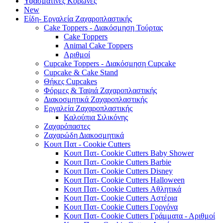
Υφασμάτινες Κορώνες
New
Είδη- Εργαλεία Ζαχαροπλαστικής
Cake Toppers - Διακόσμηση Τούρτας
Cake Toppers
Animal Cake Toppers
Αριθμοί
Cupcake Toppers - Διακόσμηση Cupcake
Cupcake & Cake Stand
Θήκες Cupcakes
Φόρμες & Ταψιά Ζαχαροπλαστικής
Διακοσμητικά Ζαχαροπλαστικής
Εργαλεία Ζαχαροπλαστικής
Καλούπια Σιλικόνης
Ζαχαρόπαστες
Ζαχαρώδη Διακοσμητικά
Κουπ Πατ - Cookie Cutters
Κουπ Πατ- Cookie Cutters Baby Shower
Κουπ Πατ- Cookie Cutters Barbie
Κουπ Πατ- Cookie Cutters Disney
Κουπ Πατ- Cookie Cutters Halloween
Κουπ Πατ- Cookie Cutters Αθλητικά
Κουπ Πατ- Cookie Cutters Αστέρια
Κουπ Πατ- Cookie Cutters Γοργόνα
Κουπ Πατ- Cookie Cutters Γράμματα - Αριθμοί