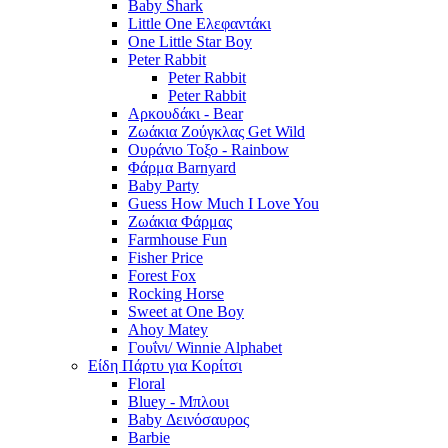
Baby Shark
Little One Ελεφαντάκι
One Little Star Boy
Peter Rabbit
Peter Rabbit
Peter Rabbit
Αρκουδάκι - Bear
Ζωάκια Ζούγκλας Get Wild
Ουράνιο Τοξο - Rainbow
Φάρμα Barnyard
Baby Party
Guess How Much I Love You
Ζωάκια Φάρμας
Farmhouse Fun
Fisher Price
Forest Fox
Rocking Horse
Sweet at One Boy
Ahoy Matey
Γουΐνι/ Winnie Alphabet
Είδη Πάρτυ για Κορίτσι
Floral
Bluey - Μπλουι
Baby Δεινόσαυρος
Barbie