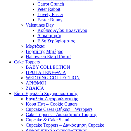
Carrot Crunch
Peter Rabbit
Lovely Easter
Easter Bunny
Valentines Day
Κούπες Aγίου Βαλεντίνου
Διακόσμηση
Είδη Σερβιρίσματος
Μαρτάκια
Γιορτή της Μητέρας
Halloween Είδη Πάρτυ!
Cake Toppers
BABY COLLECTION
ΠΡΩΤΑ ΓΕΝΕΘΛΙΑ
WEDDING COLLECTION
ΑΡΙΘΜΟΙ
ΖΩΑΚΙΑ
Είδη- Εργαλεία Ζαχαροπλαστικής
Εργαλεία Ζαχαροπλαστικής
Κουπ Πατ – Cookie Cutters
Cupcake Cases (Θήκες) – Wrappers
Cake Toppers – Διακόσμηση Τούρτας
Cupcake & Cake Stand
Cupcake Toppers – Διακόσμηση Cupcake
Διακοσμητικά Ζαχαροπλαστικής