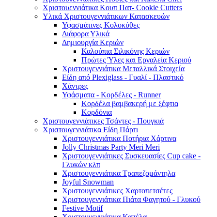
Χριστουεννιάτικα Κουπ Πατ- Cookie Cutters
Υλικά Χριστουγεννιάτικων Κατασκευών
Υφασμάτινες Κολοκύθες
Διάφορα Υλικά
Δημιουργία Κεριών
Καλούπια Σιλικόνης Κεριών
Πρώτες Ύλες και Εργαλεία Κεριού
Χριστουγεννιάτικα Μεταλλικά Στοιχεία
Είδη από Plexiglass - Γυαλί - Πλαστικό
Χάντρες
Υφάσματα - Κορδέλες - Runner
Κορδέλα βαμβακερή με ξέφτια
Κορδόνια
Χριστουγεννιάτικες Τσάντες - Πουγκιά
Χριστουγεννιάτικα Είδη Πάρτι
Χριστουγεννιάτικα Ποτήρια Χάρτινα
Jolly Christmas Party Meri Meri
Χριστουγεννιάτικες Συσκευασίες Cup cake -
Γλυκών κλπ
Χριστουγεννιάτικα Τραπεζομάντηλα
Joyful Snowman
Χριστουγεννιάτικες Χαρτοπετσέτες
Χριστουγεννιάτικα Πιάτα Φαγητού - Γλυκού
Festive Motif
Χριστουγεννιάτικα Καπέλα