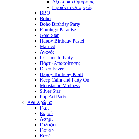
Αξεσουάρ Ομορφιάς
Προϊόντα Ομορφιάς
BBQ
Boho
Boho Birthday Party
Flamingo Paradise
Gold Star
Happy Birthday Pastel
Married
Ανανάς
It's Time to Party
Πάρτυ Αποφοίτησης
Disco Fever
Happy Birthday Kraft
Keep Calm and Party On
Moustache Madness
Silver Star
Pop Art Party
Άνα Χρώμα
Γκρι
Εκρού
Ασημί
Γαλάζιο
Ιβουάρ
Καφέ