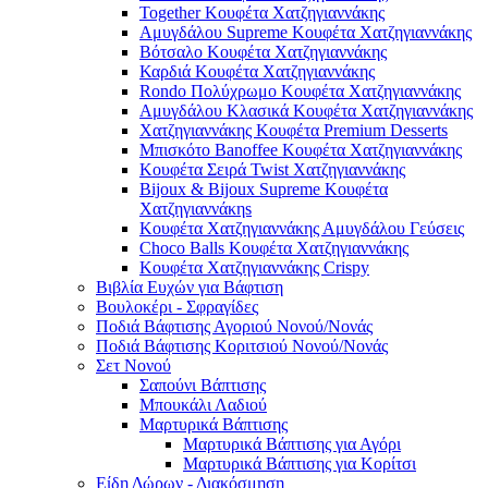
Together Κουφέτα Χατζηγιαννάκης
Αμυγδάλου Supreme Κουφέτα Χατζηγιαννάκης
Βότσαλο Κουφέτα Χατζηγιαννάκης
Καρδιά Κουφέτα Χατζηγιαννάκης
Rondo Πολύχρωμο Κουφέτα Χατζηγιαννάκης
Αμυγδάλου Κλασικά Κουφέτα Χατζηγιαννάκης
Χατζηγιαννάκης Κουφέτα Premium Desserts
Μπισκότο Banoffee Κουφέτα Χατζηγιαννάκης
Κουφέτα Σειρά Twist Χατζηγιαννάκης
Bijoux & Bijoux Supreme Κουφέτα
Χατζηγιαννάκηs
Κουφέτα Χατζηγιαννάκης Αμυγδάλου Γεύσεις
Choco Balls Κουφέτα Χατζηγιαννάκης
Κουφέτα Χατζηγιαννάκης Crispy
Βιβλία Ευχών για Βάφτιση
Βουλοκέρι - Σφραγίδες
Ποδιά Βάφτισης Αγοριού Νονού/Νονάς
Ποδιά Βάφτισης Κοριτσιού Νονού/Νονάς
Σετ Νονού
Σαπούνι Βάπτισης
Μπουκάλι Λαδιού
Μαρτυρικά Βάπτισης
Μαρτυρικά Βάπτισης για Αγόρι
Μαρτυρικά Βάπτισης για Κορίτσι
Είδη Δώρων - Διακόσμηση