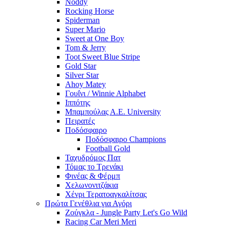
Noddy
Rocking Horse
Spiderman
Super Mario
Sweet at One Boy
Tom & Jerry
Toot Sweet Blue Stripe
Gold Star
Silver Star
Ahoy Matey
Γουΐνι / Winnie Alphabet
Ιππότης
Μπαμπούλας Α.Ε. University
Πειρατές
Ποδόσφαιρο
Ποδόσφαιρο Champions
Football Gold
Ταχυδρόμος Πατ
Τόμας το Τρενάκι
Φινέας & Φέρμπ
Χελωνονιτζάκια
Χένρι Τερατοαγκαλίτσας
Πρώτα Γενέθλια για Αγόρι
Ζούγκλα - Jungle Party Let's Go Wild
Racing Car Meri Meri