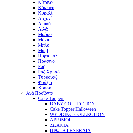
Κίτρινο
Κόκκινο
Κοραλί
Λαχανί
Λευκό
Λιλά
Μαύρο
Μέντα
Μπλε
Μωβ
Πορτοκαλί
Πράσινο
Ροζ
Ροζ Χρυσό
Τυρκουάζ
Φούξια
Χρυσό
Ανά Προϊόντα
Cake Toppers
BABY COLLECTION
Cake Topper Halloween
WEDDING COLLECTION
ΑΡΙΘΜΟΙ
ΖΩΑΚΙΑ
ΠΡΩΤΑ ΓΕΝΕΘΛΙΑ