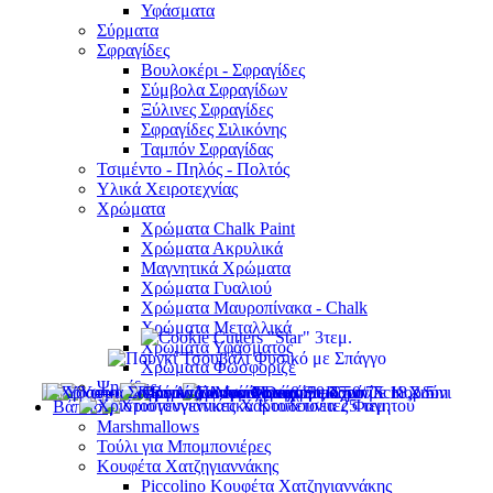
Υφάσματα
Σύρματα
Σφραγίδες
Βουλοκέρι - Σφραγίδες
Σύμβολα Σφραγίδων
Ξύλινες Σφραγίδες
Σφραγίδες Σιλικόνης
Ταμπόν Σφραγίδας
Τσιμέντο - Πηλός - Πολτός
Υλικά Χειροτεχνίας
Χρώματα
Χρώματα Chalk Paint
Χρώματα Ακρυλικά
Μαγνητικά Χρώματα
Χρώματα Γυαλιού
Χρώματα Μαυροπίνακα - Chalk
Χρώματα Μεταλλικά
Χρώματα Υφάσματος
Χρώματα Φωσφοριζέ
Ψηφίδες
Βάπτιση
Marshmallows
Τούλι για Μπομπονιέρες
Κουφέτα Χατζηγιαννάκης
Piccolino Κουφέτα Χατζηγιαννάκης