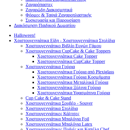
Ζαχαρόπαστες
Ζαχαρώδη Διακοσμητικά
Φόρμες & Ταψιά Ζαχαροπλαστικής
Συσκευασία και Παρουσίαση
Διακόσμηση Παιδικού Δωματίου
Halloween!
Χριστουγεννιάτικα Είδη - Χριστουγεννιάτικα Στολίδια
Χριστουγεννιάτικο Βιβλίο Ευχών Γάμου
Χριστουγεννιάτικα CupCake & Cake Toppers
Χριστουγεννιάτικα Cake Topper
Χριστουγεννιάτικα CupCake Topper
Χριστουγεννιάτικα Γούρια
Χριστουγεννιάτικα Γούρια από Plexiglass
Χριστουγεννιάτικα Γούρια Κοσμήματα
Χριστουγεννιάτικα Μεταλλικά Γούρια
Χριστουγεννιάτικα Ξύλινα Γούρια
Χριστουγεννιάτικα Υφασμάτινα Γούρια
Cup Cake & Cake Stand
Χριστουγεννιάτικα Σουβέρ - Souver
Χριστουγεννιάτικα Στολίδια
Χριστουγεννιάτικες Κάλτσες
Χριστουγεννιάτικα Μπαλόνια Foil
Χριστουγεννιάτικα Μπαλόνια Latex
Χριστουγεννιάτικες Ποδιές και Καπέλα Chef