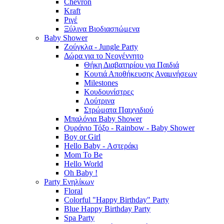
Chevron
Kraft
Ριγέ
Ξύλινα Βιοδιασπώμενα
Baby Shower
Ζούγκλα - Jungle Party
Δώρα για το Νεογέννητο
Θήκη Διαβατηρίου για Παιδιά
Κουτιά Αποθήκευσης Αναμνήσεων
Milestones
Κουδουνίστρες
Λούτρινα
Στρώματα Παιχνιδιού
Μπαλόνια Baby Shower
Ουράνιο Τόξο - Rainbow - Baby Shower
Boy or Girl
Hello Baby - Αστεράκι
Mom To Be
Hello World
Oh Baby !
Party Ενηλίκων
Floral
Colorful "Happy Birthday" Party
Blue Happy Birthday Party
Spa Party