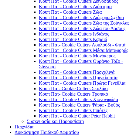
Κουπ Πατ - Cookie Cutters Δεινόσαυρος
Κουπ Πατ - Cookie Cutters Διάστημα
Κουπ Πατ - Cookie Cutters Ζώα
Κουπ Πατ - Cookie Cutters Διάφορα Σχέδια
Κουπ Πατ - Cookie Cutters Ζώα της Ζούγκλας
Κουπ Πατ - Cookie Cutters Ζώα του Δάσους
Κουπ Πατ - Cookie Cutters Ινδιάνος
Κουπ Πατ - Cookie Cutters Καρδιά
Κουπ Πατ- Cookie Cutters Λουλούδι - Φυτά
Κουπ Πατ - Cookie Cutters Μέσα Μεταφοράς
Κουπ Πατ - Cookie Cutters Μονόκερος
Κουπ Πατ - Cookie Cutters Ουράνιο Τόξο -
Σύννεφο
Κουπ Πατ - Cookie Cutters Πασχαλινά
Κουπ Πατ - Cookie Cutters Πριγκίπισσα
Κουπ Πατ - Cookie Cutters Πρώτα Γενέθλια
Κουπ Πατ- Cookie Cutters Σκυλάκι
Κουπ Πατ- Cookie Cutters Τροπικό
Κουπ Πατ - Cookie Cutters Χιονονιφάδα
Κουπ Πατ- Cookie Cutters Ψάρια - Βυθός
Κουπ Πατ - Cookie Cutters Ιππότες
Κουπ Πατ - Cookie Cutter Peter Rabbit
Συσκευασία και Παρουσίαση
Παιχνίδια
Διακόσμηση Παιδικού Δωματίου