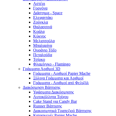
Αστέρι
Γοργόνα
Διάστημα - Space
Ελεφαντάκι
Ζούγκλα
Θαλασσινά
Κοάλα
Κύκνος
Μελισσούλα
Μπαλαρίνα
Ουράνιο Τόξο
Πεταλούδα
Τσίρκο
Φλαμίνγκο - Flamingo
Γράμματα Αριθμοί 3D
Γράμματα - Αριθμοί Papier Mache
Ξύλινα Γράμματα και Αριθμοί
Γράμματα - Αριθμοί από Φελιζόλ
Διακόσμηση Βάπτισης
Υφάσματα Διακόσμησης
Αυτοκόλλητα Τοίχου
Cake Stand για Candy Bar
Runner Βάπτισης
Διακοσμητικά Τραπεζιού Βάπτισης
Κατασκευές Papier Mache