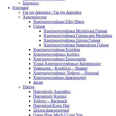
Σέσουλες
Εποχιακά
Για τον Δάσκαλο / Για την Δασκάλα
Χριστούγεννα
Χριστουγεννιάτικα Είδη Πάρτι
Γούρια
Χριστουγεννιάτικα Μεταλλικά Γούρια
Χριστουγεννιάτικα Γούρια από Plexiglass
Χριστουγεννιάτικα Ξύλινα Γούρια
Χριστουγεννιάτικα Υφασμάτινα Γούρια
Χριστουγεννιάτικα Στολίδια
Χριστουγεννιάτικες Κούπες
Χριστουγεννιάτικη Συσκευασία
Υλικά Χριστουγεννιάτικων Κατασκευών
Υφάσματα – Κορδέλες – Runner
Χριστουγεννιάτικες Τσάντες – Πουγκιά
Χριστουγεννιάτικη Διακόσμηση
Δώρα
Πάσχα
Πασχαλινές Λαμπάδες
Πασχαλινές Κούπες
Τσάντες – Backpack
Πασχαλινά Κουπ Πατ
Ξύλινα Διακοσμητικά
Guess How Much I Love You