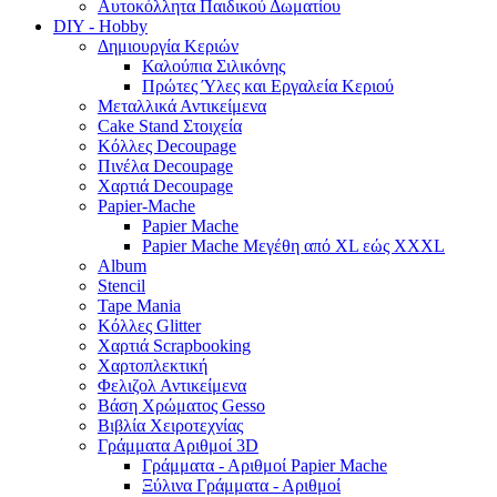
Αυτοκόλλητα Παιδικού Δωματίου
DIY - Hobby
Δημιουργία Κεριών
Καλούπια Σιλικόνης
Πρώτες Ύλες και Εργαλεία Κεριού
Μεταλλικά Αντικείμενα
Cake Stand Στοιχεία
Κόλλες Decoupage
Πινέλα Decoupage
Χαρτιά Decoupage
Papier-Mache
Papier Mache
Papier Mache Μεγέθη από XL εώς XXXL
Album
Stencil
Tape Mania
Κόλλες Glitter
Χαρτιά Scrapbooking
Χαρτοπλεκτική
Φελιζολ Αντικείμενα
Βάση Χρώματος Gesso
Βιβλία Χειροτεχνίας
Γράμματα Αριθμοί 3D
Γράμματα - Αριθμοί Papier Mache
Ξύλινα Γράμματα - Αριθμοί