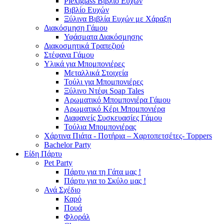
Plexiglass Βιβλίο Ευχών
Βιβλίο Ευχών
Ξύλινα Βιβλία Ευχών με Χάραξη
Διακόσμηση Γάμου
Υφάσματα Διακόσμησης
Διακοσμητικά Τραπεζιού
Στέφανα Γάμου
Υλικά για Μπομπονιέρες
Μεταλλικά Στοιχεία
Τούλι για Μπομπονιέρες
Ξύλινο Ντέφι Soap Tales
Αρωματικό Μπομπονιέρα Γάμου
Αρωματικό Κέρι Μπομπονιέρα
Διαφανείς Συσκευασίες Γάμου
Τούλια Μπομπονιέρας
Χάρτινα Πιάτα - Ποτήρια – Χαρτοπετσέτες- Toppers
Bachelor Party
Είδη Πάρτυ
Pet Party
Πάρτυ για τη Γάτα μας !
Πάρτυ για το Σκύλο μας !
Ανά Σχέδιο
Καρό
Πουά
Φλοράλ