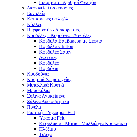
Γράμματα - Αριθμοί Φελιζόλ
Διαφανείς Συσκευασίες
Εργαλεία
Κατασκευές Φελιζόλ
Κόλλες
Περφορατέρ - Διακορευτές
Κορδέλες - Κορδόνια - Δαντέλες
Κορδέλα Βαμβακερή με Ξέφτια
Κορδέλα Chiffon
Κορδέλες Σατέν
Δαντέλες
Κορδέλες
Κορδόνια
Κουδούνια
Κουμπιά Χειροτεχνίας
Μεταλλικά Κουτιά
Μπουκάλια
Ξύλινα Αντικείμενα
Ξύλινα Διακοσμητικά
Πινέλα
Ραπτική - 'Υφασμα - Felt
Ύφασμα Felt
Κεφαλάκια - Μάτια - Μαλλιά για Κουκλάκια
Πλέξιμο
Τσόχα