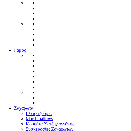
Γάμος
Ζαχαρωτά
Γλειφιτζούρια
Marshmallows
Κουφέτα Χατζηγιαννάκης
Συσκευασίες Ζαχαρωτών