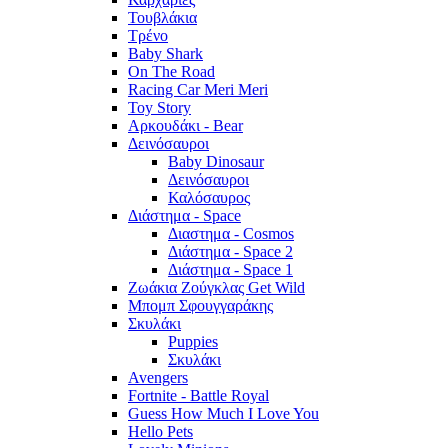
Τουβλάκια
Τρένο
Baby Shark
On The Road
Racing Car Meri Meri
Toy Story
Αρκουδάκι - Bear
Δεινόσαυροι
Baby Dinosaur
Δεινόσαυροι
Καλόσαυρος
Διάστημα - Space
Διαστημα - Cosmos
Διάστημα - Space 2
Διάστημα - Space 1
Ζωάκια Ζούγκλας Get Wild
Μπομπ Σφουγγαράκης
Σκυλάκι
Puppies
Σκυλάκι
Avengers
Fortnite - Battle Royal
Guess How Much I Love You
Hello Pets