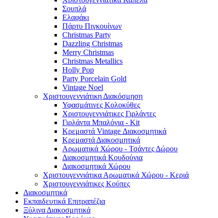
Σουπλά
Ελαφάκι
Πάρτυ Πιγκουίνων
Christmas Party
Dazzling Christmas
Merry Christmas
Christmas Metallics
Holly Pop
Party Porcelain Gold
Vintage Noel
Χριστουγεννιάτικη Διακόσμηση
Υφασμάτινες Κολοκύθες
Χριστουγεννιάτικες Γιρλάντες
Γιρλάντα Μπαλόνια - Kit
Κρεμαστά Vintage Διακοσμητικά
Κρεμαστά Διακοσμητικά
Αρωματικά Χώρου - Τσάντες Δώρου
Διακοσμητικά Κουδούνια
Διακοσμητικά Χώρου
Χριστουγεννιάτικα Αρωματικά Χώρου - Κεριά
Χριστουγεννιάτικες Κούπες
Διακοσμητικά
Εκπαιδευτικά Επιτραπέζια
Ξύλινα Διακοσμητικά