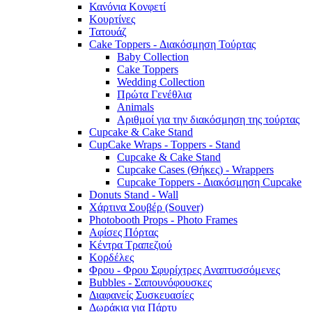
Κανόνια Κονφετί
Κουρτίνες
Τατουάζ
Cake Toppers - Διακόσμηση Τούρτας
Baby Collection
Cake Toppers
Wedding Collection
Πρώτα Γενέθλια
Animals
Αριθμοί για την διακόσμηση της τούρτας
Cupcake & Cake Stand
CupCake Wraps - Toppers - Stand
Cupcake & Cake Stand
Cupcake Cases (Θήκες) - Wrappers
Cupcake Toppers - Διακόσμηση Cupcake
Donuts Stand - Wall
Χάρτινα Σουβέρ (Souver)
Photobooth Props - Photo Frames
Αφίσες Πόρτας
Κέντρα Τραπεζιού
Κορδέλες
Φρου - Φρου Σφυρίχτρες Αναπτυσσόμενες
Bubbles - Σαπουνόφουσκες
Διαφανείς Συσκευασίες
Δωράκια για Πάρτυ