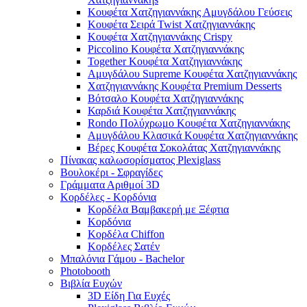
Κουφέτα Χατζηγιαννάκης Αμυγδάλου Γεύσεις
Κουφέτα Σειρά Twist Χατζηγιαννάκης
Κουφέτα Χατζηγιαννάκης Crispy
Piccolino Κουφέτα Χατζηγιαννάκης
Together Κουφέτα Χατζηγιαννάκης
Αμυγδάλου Supreme Κουφέτα Χατζηγιαννάκης
Χατζηγιαννάκης Κουφέτα Premium Desserts
Βότσαλο Κουφέτα Χατζηγιαννάκης
Καρδιά Κουφέτα Χατζηγιαννάκης
Rondo Πολύχρωμο Κουφέτα Χατζηγιαννάκης
Αμυγδάλου Κλασικά Κουφέτα Χατζηγιαννάκης
Βέρες Κουφέτα Σοκολάτας Χατζηγιαννάκης
Πίνακας καλωσορίσματος Plexiglass
Βουλοκέρι - Σφραγίδες
Γράμματα Αριθμοί 3D
Κορδέλες - Κορδόνια
Κορδέλα Βαμβακερή με Ξέφτια
Κορδόνια
Κορδέλα Chiffon
Κορδέλες Σατέν
Μπαλόνια Γάμου - Bachelor
Photobooth
Βιβλία Ευχών
3D Είδη Για Ευχές