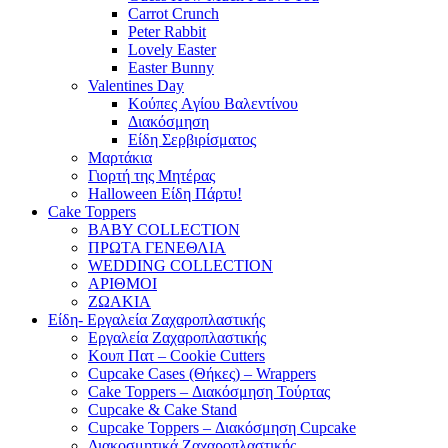
Carrot Crunch
Peter Rabbit
Lovely Easter
Easter Bunny
Valentines Day
Κούπες Aγίου Βαλεντίνου
Διακόσμηση
Είδη Σερβιρίσματος
Μαρτάκια
Γιορτή της Μητέρας
Halloween Είδη Πάρτυ!
Cake Toppers
BABY COLLECTION
ΠΡΩΤΑ ΓΕΝΕΘΛΙΑ
WEDDING COLLECTION
ΑΡΙΘΜΟΙ
ΖΩΑΚΙΑ
Είδη- Εργαλεία Ζαχαροπλαστικής
Εργαλεία Ζαχαροπλαστικής
Κουπ Πατ – Cookie Cutters
Cupcake Cases (Θήκες) – Wrappers
Cake Toppers – Διακόσμηση Τούρτας
Cupcake & Cake Stand
Cupcake Toppers – Διακόσμηση Cupcake
Διακοσμητικά Ζαχαροπλαστικής