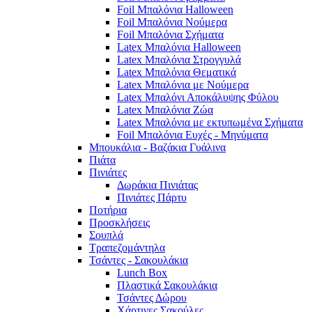
Foil Μπαλόνια Halloween
Foil Μπαλόνια Νούμερα
Foil Μπαλόνια Σχήματα
Latex Μπαλόνια Halloween
Latex Μπαλόνια Στρογγυλά
Latex Μπαλόνια Θεματικά
Latex Μπαλόνια με Νούμερα
Latex Μπαλόνι Αποκάλυψης Φύλου
Latex Μπαλόνια Ζώα
Latex Μπαλόνια με εκτυπωμένα Σχήματα
Foil Μπαλόνια Ευχές - Μηνύματα
Μπουκάλια - Βαζάκια Γυάλινα
Πιάτα
Πινιάτες
Δωράκια Πινιάτας
Πινιάτες Πάρτυ
Ποτήρια
Προσκλήσεις
Σουπλά
Τραπεζομάντηλα
Τσάντες - Σακουλάκια
Lunch Box
Πλαστικά Σακουλάκια
Τσάντες Δώρου
Χάρτινες Σακούλες