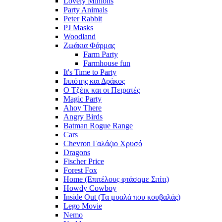
Lovely Minions
Party Animals
Peter Rabbit
PJ Masks
Woodland
Ζωάκια Φάρμας
Farm Party
Farmhouse fun
It's Time to Party
Ιππότης και Δράκος
Ο Τζέικ και οι Πειρατές
Magic Party
Ahoy There
Angry Birds
Batman Rogue Range
Cars
Chevron Γαλάζιο Χρυσό
Dragons
Fischer Price
Forest Fox
Home (Επιτέλους φτάσαμε Σπίτι)
Howdy Cowboy
Inside Out (Τα μυαλά που κουβαλάς)
Lego Movie
Nemo