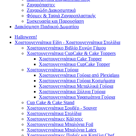
Ζαχαρόπαστες
Ζαχαρώδη Διακοσμητικά
Φόρμες & Ταψιά Ζαχαροπλαστικής
Συσκευασία και Παρουσίαση
Διακόσμηση Παιδικού Δωματίου
Halloween!
Χριστουγεννιάτικα Είδη - Χριστουγεννιάτικα Στολίδια
Χριστουγεννιάτικο Βιβλίο Ευχών Γάμου
Χριστουγεννιάτικα CupCake & Cake Toppers
Χριστουγεννιάτικα Cake Topper
Χριστουγεννιάτικα CupCake Topper
Χριστουγεννιάτικα Γούρια
Χριστουγεννιάτικα Γούρια από Plexiglass
Χριστουγεννιάτικα Γούρια Κοσμήματα
Χριστουγεννιάτικα Μεταλλικά Γούρια
Χριστουγεννιάτικα Ξύλινα Γούρια
Χριστουγεννιάτικα Υφασμάτινα Γούρια
Cup Cake & Cake Stand
Χριστουγεννιάτικα Σουβέρ - Souver
Χριστουγεννιάτικα Στολίδια
Χριστουγεννιάτικες Κάλτσες
Χριστουγεννιάτικα Μπαλόνια Foil
Χριστουγεννιάτικα Μπαλόνια Latex
Χριστουγεννιάτικες Ποδιές και Καπέλα Chef