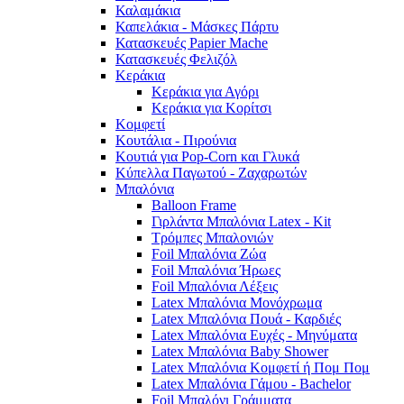
Καλαμάκια
Καπελάκια - Μάσκες Πάρτυ
Κατασκευές Papier Mache
Κατασκευές Φελιζόλ
Κεράκια
Κεράκια για Αγόρι
Κεράκια για Κορίτσι
Κομφετί
Κουτάλια - Πιρούνια
Κουτιά για Pop-Corn και Γλυκά
Κύπελλα Παγωτού - Ζαχαρωτών
Μπαλόνια
Balloon Frame
Γιρλάντα Μπαλόνια Latex - Kit
Τρόμπες Μπαλονιών
Foil Μπαλόνια Ζώα
Foil Μπαλόνια Ήρωες
Foil Μπαλόνια Λέξεις
Latex Μπαλόνια Μονόχρωμα
Latex Μπαλόνια Πουά - Καρδιές
Latex Μπαλόνια Ευχές - Μηνύματα
Latex Μπαλόνια Baby Shower
Latex Μπαλόνια Κομφετί ή Πομ Πομ
Latex Μπαλόνια Γάμου - Bachelor
Foil Μπαλόνι Γράμματα