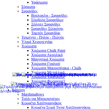
Υφάσματα
Σύρματα
Σφραγίδες
Βουλοκέρι - Σφραγίδες
Σύμβολα Σφραγίδων
Ξύλινες Σφραγίδες
Σφραγίδες Σιλικόνης
Ταμπόν Σφραγίδας
Τσιμέντο - Πηλός - Πολτός
Υλικά Χειροτεχνίας
Χρώματα
Χρώματα Chalk Paint
Χρώματα Ακρυλικά
Μαγνητικά Χρώματα
Χρώματα Γυαλιού
Χρώματα Μαυροπίνακα - Chalk
Χρώματα Μεταλλικά
Χρώματα Υφάσματος
Χρώματα Φωσφοριζέ
Ψηφίδες
Βάπτιση
Marshmallows
Τούλι για Μπομπονιέρες
Κουφέτα Χατζηγιαννάκης
Κουφέτα Σειρά Twist Χατζηγιαννάκης