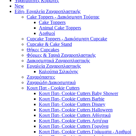
Υφασμάτινες Κορώνες
New
Είδη- Εργαλεία Ζαχαροπλαστικής
Cake Toppers - Διακόσμηση Τούρτας
Cake Toppers
Animal Cake Toppers
Αριθμοί
Cupcake Toppers - Διακόσμηση Cupcake
Cupcake & Cake Stand
Θήκες Cupcakes
Φόρμες & Ταψιά Ζαχαροπλαστικής
Διακοσμητικά Ζαχαροπλαστικής
Εργαλεία Ζαχαροπλαστικής
Καλούπια Σιλικόνης
Ζαχαρόπαστες
Ζαχαρώδη Διακοσμητικά
Κουπ Πατ - Cookie Cutters
Κουπ Πατ- Cookie Cutters Baby Shower
Κουπ Πατ- Cookie Cutters Barbie
Κουπ Πατ- Cookie Cutters Disney
Κουπ Πατ- Cookie Cutters Halloween
Κουπ Πατ- Cookie Cutters Αθλητικά
Κουπ Πατ- Cookie Cutters Αστέρια
Κουπ Πατ- Cookie Cutters Γοργόνα
Κουπ Πατ- Cookie Cutters Γράμματα - Αριθμοί