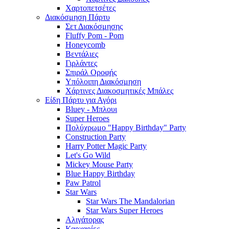
Χαρτοπετσέτες
Διακόσμηση Πάρτυ
Σετ Διακόσμησης
Fluffy Pom - Pom
Honeycomb
Βεντάλιες
Γιρλάντες
Σπιράλ Οροφής
Υπόλοιπη Διακόσμηση
Χάρτινες Διακοσμητικές Μπάλες
Είδη Πάρτυ για Αγόρι
Bluey - Μπλουι
Super Heroes
Πολύχρωμο "Happy Birthday" Party
Construction Party
Harry Potter Magic Party
Let's Go Wild
Mickey Mouse Party
Blue Happy Birthday
Paw Patrol
Star Wars
Star Wars The Mandalorian
Star Wars Super Heroes
Αλιγάτορας
Καρχαρίες