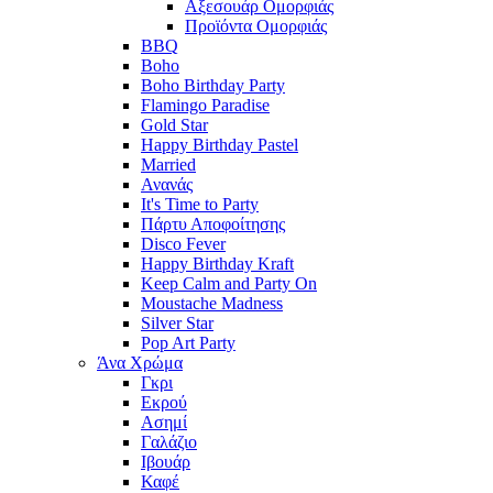
Αξεσουάρ Ομορφιάς
Προϊόντα Ομορφιάς
BBQ
Boho
Boho Birthday Party
Flamingo Paradise
Gold Star
Happy Birthday Pastel
Married
Ανανάς
It's Time to Party
Πάρτυ Αποφοίτησης
Disco Fever
Happy Birthday Kraft
Keep Calm and Party On
Moustache Madness
Silver Star
Pop Art Party
Άνα Χρώμα
Γκρι
Εκρού
Ασημί
Γαλάζιο
Ιβουάρ
Καφέ