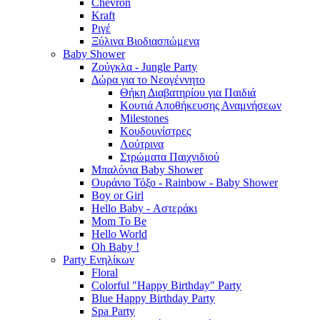
Chevron
Kraft
Ριγέ
Ξύλινα Βιοδιασπώμενα
Baby Shower
Ζούγκλα - Jungle Party
Δώρα για το Νεογέννητο
Θήκη Διαβατηρίου για Παιδιά
Κουτιά Αποθήκευσης Αναμνήσεων
Milestones
Κουδουνίστρες
Λούτρινα
Στρώματα Παιχνιδιού
Μπαλόνια Baby Shower
Ουράνιο Τόξο - Rainbow - Baby Shower
Boy or Girl
Hello Baby - Αστεράκι
Mom To Be
Hello World
Oh Baby !
Party Ενηλίκων
Floral
Colorful "Happy Birthday" Party
Blue Happy Birthday Party
Spa Party