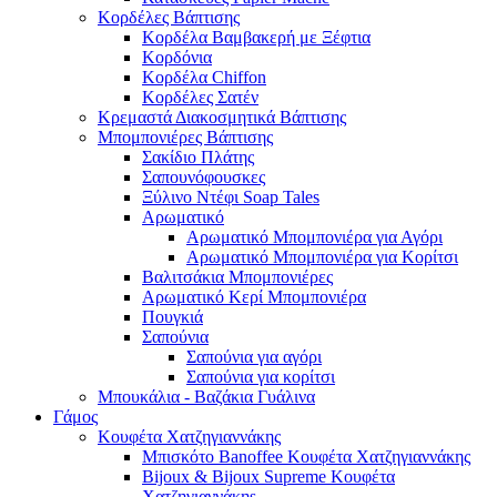
Κορδέλες Βάπτισης
Κορδέλα Βαμβακερή με Ξέφτια
Κορδόνια
Κορδέλα Chiffon
Κορδέλες Σατέν
Κρεμαστά Διακοσμητικά Βάπτισης
Μπομπονιέρες Βάπτισης
Σακίδιο Πλάτης
Σαπουνόφουσκες
Ξύλινο Ντέφι Soap Tales
Αρωματικό
Αρωματικό Μπομπονιέρα για Αγόρι
Αρωματικό Μπομπονιέρα για Κορίτσι
Βαλιτσάκια Μπομπονιέρες
Αρωματικό Κερί Μπομπονιέρα
Πουγκιά
Σαπούνια
Σαπούνια για αγόρι
Σαπούνια για κορίτσι
Μπουκάλια - Βαζάκια Γυάλινα
Γάμος
Κουφέτα Χατζηγιαννάκης
Μπισκότο Banoffee Κουφέτα Χατζηγιαννάκης
Bijoux & Bijoux Supreme Κουφέτα
Χατζηγιαννάκηs