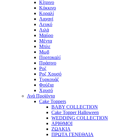
Κίτρινο
Κόκκινο
Κοραλί
Λαχανί
Λευκό
Λιλά
Μαύρο
Μέντα
Μπλε
Μωβ
Πορτοκαλί
Πράσινο
Ροζ
Ροζ Χρυσό
Τυρκουάζ
Φούξια
Χρυσό
Ανά Προϊόντα
Cake Toppers
BABY COLLECTION
Cake Topper Halloween
WEDDING COLLECTION
ΑΡΙΘΜΟΙ
ΖΩΑΚΙΑ
ΠΡΩΤΑ ΓΕΝΕΘΛΙΑ