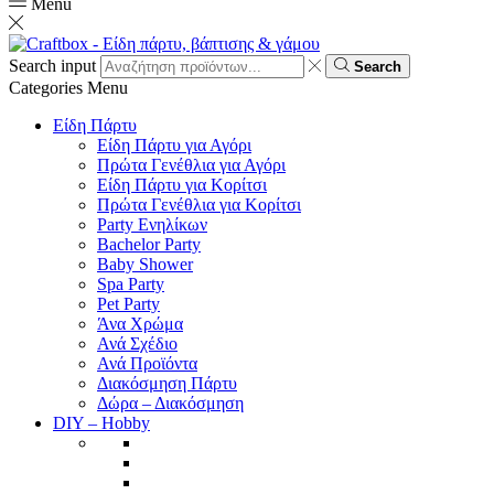
Menu
Search input
Search
Categories
Menu
Είδη Πάρτυ
Είδη Πάρτυ για Αγόρι
Πρώτα Γενέθλια για Αγόρι
Είδη Πάρτυ για Κορίτσι
Πρώτα Γενέθλια για Κορίτσι
Party Ενηλίκων
Bachelor Party
Baby Shower
Spa Party
Pet Party
Άνα Χρώμα
Ανά Σχέδιο
Ανά Προϊόντα
Διακόσμηση Πάρτυ
Δώρα – Διακόσμηση
DIY – Hobby