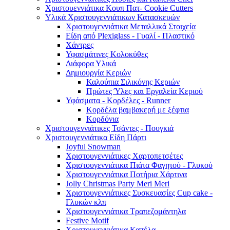
Χριστουεννιάτικα Κουπ Πατ- Cookie Cutters
Υλικά Χριστουγεννιάτικων Κατασκευών
Χριστουγεννιάτικα Μεταλλικά Στοιχεία
Είδη από Plexiglass - Γυαλί - Πλαστικό
Χάντρες
Υφασμάτινες Κολοκύθες
Διάφορα Υλικά
Δημιουργία Κεριών
Καλούπια Σιλικόνης Κεριών
Πρώτες Ύλες και Εργαλεία Κεριού
Υφάσματα - Κορδέλες - Runner
Κορδέλα βαμβακερή με ξέφτια
Κορδόνια
Χριστουγεννιάτικες Τσάντες - Πουγκιά
Χριστουγεννιάτικα Είδη Πάρτι
Joyful Snowman
Χριστουγεννιάτικες Χαρτοπετσέτες
Χριστουγεννιάτικα Πιάτα Φαγητού - Γλυκού
Χριστουγεννιάτικα Ποτήρια Χάρτινα
Jolly Christmas Party Meri Meri
Χριστουγεννιάτικες Συσκευασίες Cup cake -
Γλυκών κλπ
Χριστουγεννιάτικα Τραπεζομάντηλα
Festive Motif
Χριστουγεννιάτικα Καπέλα