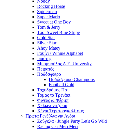
Noddy
Rocking Horse
Spiderman
Super Mario
Sweet at One Boy
Tom & Jerry
Toot Sweet Blue Stripe
Gold Star
Silver Star
Ahoy Matey
Γουΐνι / Winnie Alphabet
Ιππότης
Μπαμπούλας Α.Ε. University
Πειρατές
Ποδόσφαιρο
Ποδόσφαιρο Champions
Football Gold
Ταχυδρόμος Πατ
Τόμας το Τρενάκι
Φινέας & Φέρμπ
Χελωνονιτζάκια
Χένρι Τερατοαγκαλίτσας
Πρώτα Γενέθλια για Αγόρι
Ζούγκλα - Jungle Party Let's Go Wild
Racing Car Meri Meri