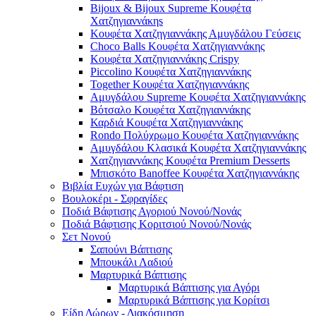
Bijoux & Bijoux Supreme Κουφέτα
Χατζηγιαννάκηs
Κουφέτα Χατζηγιαννάκης Αμυγδάλου Γεύσεις
Choco Balls Κουφέτα Χατζηγιαννάκης
Κουφέτα Χατζηγιαννάκης Crispy
Piccolino Κουφέτα Χατζηγιαννάκης
Together Κουφέτα Χατζηγιαννάκης
Αμυγδάλου Supreme Κουφέτα Χατζηγιαννάκης
Βότσαλο Κουφέτα Χατζηγιαννάκης
Καρδιά Κουφέτα Χατζηγιαννάκης
Rondo Πολύχρωμο Κουφέτα Χατζηγιαννάκης
Αμυγδάλου Κλασικά Κουφέτα Χατζηγιαννάκης
Χατζηγιαννάκης Κουφέτα Premium Desserts
Μπισκότο Banoffee Κουφέτα Χατζηγιαννάκης
Βιβλία Ευχών για Βάφτιση
Βουλοκέρι - Σφραγίδες
Ποδιά Βάφτισης Αγοριού Νονού/Νονάς
Ποδιά Βάφτισης Κοριτσιού Νονού/Νονάς
Σετ Νονού
Σαπούνι Βάπτισης
Μπουκάλι Λαδιού
Μαρτυρικά Βάπτισης
Μαρτυρικά Βάπτισης για Αγόρι
Μαρτυρικά Βάπτισης για Κορίτσι
Είδη Δώρων - Διακόσμηση