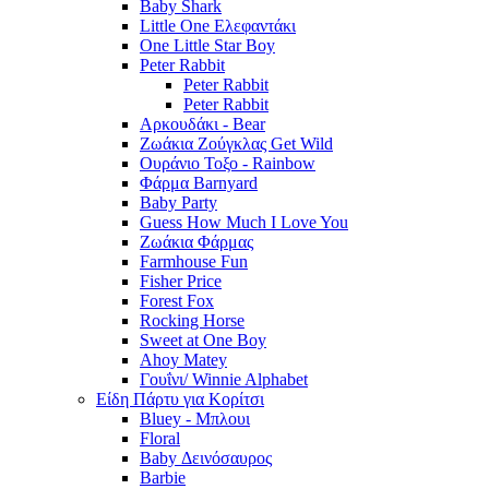
Baby Shark
Little One Ελεφαντάκι
One Little Star Boy
Peter Rabbit
Peter Rabbit
Peter Rabbit
Αρκουδάκι - Bear
Ζωάκια Ζούγκλας Get Wild
Ουράνιο Τοξο - Rainbow
Φάρμα Barnyard
Baby Party
Guess How Much I Love You
Ζωάκια Φάρμας
Farmhouse Fun
Fisher Price
Forest Fox
Rocking Horse
Sweet at One Boy
Ahoy Matey
Γουΐνι/ Winnie Alphabet
Είδη Πάρτυ για Κορίτσι
Bluey - Μπλουι
Floral
Baby Δεινόσαυρος
Barbie