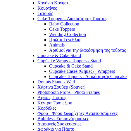
Κανόνια Κονφετί
Κουρτίνες
Τατουάζ
Cake Toppers - Διακόσμηση Τούρτας
Baby Collection
Cake Toppers
Wedding Collection
Πρώτα Γενέθλια
Animals
Αριθμοί για την διακόσμηση της τούρτας
Cupcake & Cake Stand
CupCake Wraps - Toppers - Stand
Cupcake & Cake Stand
Cupcake Cases (Θήκες) - Wrappers
Cupcake Toppers - Διακόσμηση Cupcake
Donuts Stand - Wall
Χάρτινα Σουβέρ (Souver)
Photobooth Props - Photo Frames
Αφίσες Πόρτας
Κέντρα Τραπεζιού
Κορδέλες
Φρου - Φρου Σφυρίχτρες Αναπτυσσόμενες
Bubbles - Σαπουνόφουσκες
Διαφανείς Συσκευασίες
Δωράκια για Πάρτυ