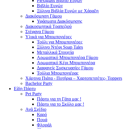
Plexiglass Βιβλίο Ευχών
Βιβλίο Ευχών
Ξύλινα Βιβλία Ευχών με Χάραξη
Διακόσμηση Γάμου
Υφάσματα Διακόσμησης
Διακοσμητικά Τραπεζιού
Στέφανα Γάμου
Υλικά για Μπομπονιέρες
Τούλι για Μπομπονιέρες
Ξύλινο Ντέφι Soap Tales
Μεταλλικά Στοιχεία
Αρωματικό Μπομπονιέρα Γάμου
Αρωματικό Κέρι Μπομπονιέρα
Διαφανείς Συσκευασίες Γάμου
Τούλια Μπομπονιέρας
Χάρτινα Πιάτα - Ποτήρια – Χαρτοπετσέτες- Toppers
Bachelor Party
Είδη Πάρτυ
Pet Party
Πάρτυ για τη Γάτα μας !
Πάρτυ για το Σκύλο μας !
Ανά Σχέδιο
Καρό
Πουά
Φλοράλ