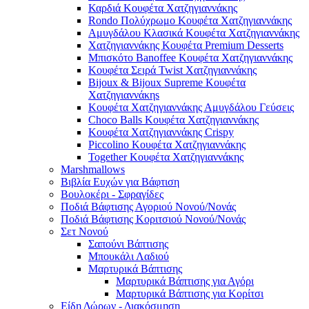
Καρδιά Κουφέτα Χατζηγιαννάκης
Rondo Πολύχρωμο Κουφέτα Χατζηγιαννάκης
Αμυγδάλου Κλασικά Κουφέτα Χατζηγιαννάκης
Χατζηγιαννάκης Κουφέτα Premium Desserts
Μπισκότο Banoffee Κουφέτα Χατζηγιαννάκης
Κουφέτα Σειρά Twist Χατζηγιαννάκης
Bijoux & Bijoux Supreme Κουφέτα
Χατζηγιαννάκηs
Κουφέτα Χατζηγιαννάκης Αμυγδάλου Γεύσεις
Choco Balls Κουφέτα Χατζηγιαννάκης
Κουφέτα Χατζηγιαννάκης Crispy
Piccolino Κουφέτα Χατζηγιαννάκης
Together Κουφέτα Χατζηγιαννάκης
Marshmallows
Βιβλία Ευχών για Βάφτιση
Βουλοκέρι - Σφραγίδες
Ποδιά Βάφτισης Αγοριού Νονού/Νονάς
Ποδιά Βάφτισης Κοριτσιού Νονού/Νονάς
Σετ Νονού
Σαπούνι Βάπτισης
Μπουκάλι Λαδιού
Μαρτυρικά Βάπτισης
Μαρτυρικά Βάπτισης για Αγόρι
Μαρτυρικά Βάπτισης για Κορίτσι
Είδη Δώρων - Διακόσμηση