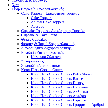
Υφασμάτινες Κορώνες
New
Είδη- Εργαλεία Ζαχαροπλαστικής
Cake Toppers - Διακόσμηση Τούρτας
Cake Toppers
Animal Cake Toppers
Αριθμοί
Cupcake Toppers - Διακόσμηση Cupcake
Cupcake & Cake Stand
Θήκες Cupcakes
Φόρμες & Ταψιά Ζαχαροπλαστικής
Διακοσμητικά Ζαχαροπλαστικής
Εργαλεία Ζαχαροπλαστικής
Καλούπια Σιλικόνης
Ζαχαρόπαστες
Ζαχαρώδη Διακοσμητικά
Κουπ Πατ - Cookie Cutters
Κουπ Πατ- Cookie Cutters Baby Shower
Κουπ Πατ- Cookie Cutters Barbie
Κουπ Πατ- Cookie Cutters Disney
Κουπ Πατ- Cookie Cutters Halloween
Κουπ Πατ- Cookie Cutters Αθλητικά
Κουπ Πατ- Cookie Cutters Αστέρια
Κουπ Πατ- Cookie Cutters Γοργόνα
Κουπ Πατ- Cookie Cutters Γράμματα - Αριθμοί