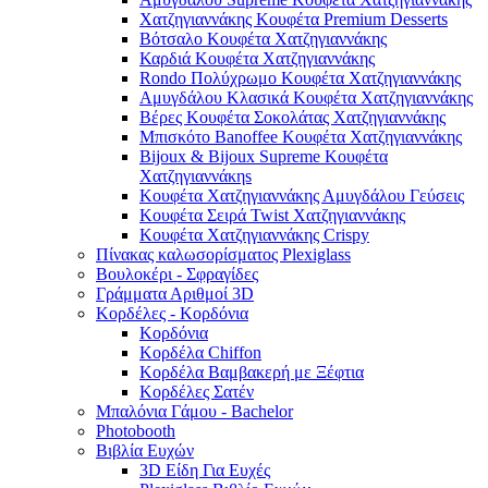
Χατζηγιαννάκης Κουφέτα Premium Desserts
Βότσαλο Κουφέτα Χατζηγιαννάκης
Καρδιά Κουφέτα Χατζηγιαννάκης
Rondo Πολύχρωμο Κουφέτα Χατζηγιαννάκης
Αμυγδάλου Κλασικά Κουφέτα Χατζηγιαννάκης
Βέρες Κουφέτα Σοκολάτας Χατζηγιαννάκης
Μπισκότο Banoffee Κουφέτα Χατζηγιαννάκης
Bijoux & Bijoux Supreme Κουφέτα
Χατζηγιαννάκηs
Κουφέτα Χατζηγιαννάκης Αμυγδάλου Γεύσεις
Κουφέτα Σειρά Twist Χατζηγιαννάκης
Κουφέτα Χατζηγιαννάκης Crispy
Πίνακας καλωσορίσματος Plexiglass
Βουλοκέρι - Σφραγίδες
Γράμματα Αριθμοί 3D
Κορδέλες - Κορδόνια
Κορδόνια
Κορδέλα Chiffon
Κορδέλα Βαμβακερή με Ξέφτια
Κορδέλες Σατέν
Μπαλόνια Γάμου - Bachelor
Photobooth
Βιβλία Ευχών
3D Είδη Για Ευχές