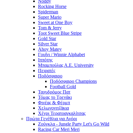
Noddy
Rocking Horse
Spiderman
Super Mario
Sweet at One Boy
Tom & Jerry
Toot Sweet Blue Stripe
Gold Star
Silver Star
Ahoy Matey
Γουΐνι / Winnie Alphabet
Ιππότης
Μπαμπούλας Α.Ε. University
Πειρατές
Ποδόσφαιρο
Ποδόσφαιρο Champions
Football Gold
Ταχυδρόμος Πατ
Τόμας το Τρενάκι
Φινέας & Φέρμπ
Χελωνονιτζάκια
Χένρι Τερατοαγκαλίτσας
Πρώτα Γενέθλια για Αγόρι
Ζούγκλα - Jungle Party Let's Go Wild
Racing Car Meri Meri