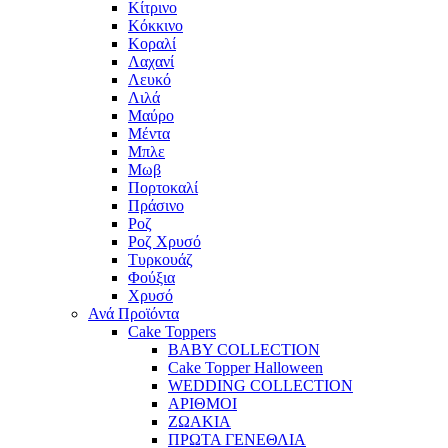
Κίτρινο
Κόκκινο
Κοραλί
Λαχανί
Λευκό
Λιλά
Μαύρο
Μέντα
Μπλε
Μωβ
Πορτοκαλί
Πράσινο
Ροζ
Ροζ Χρυσό
Τυρκουάζ
Φούξια
Χρυσό
Ανά Προϊόντα
Cake Toppers
BABY COLLECTION
Cake Topper Halloween
WEDDING COLLECTION
ΑΡΙΘΜΟΙ
ΖΩΑΚΙΑ
ΠΡΩΤΑ ΓΕΝΕΘΛΙΑ