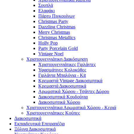
Σουπλά
Ελαφάκι
Πάρτυ Πιγκουίνων
Christmas Party
Dazzling Christmas
Merry Christmas
Christmas Metallics
Holly Pop
Party Porcelain Gold
Vintage Noel
Χριστουγεννιάτικη Διακόσμηση
Χριστουγεννιάτικες Γιρλάντες
Υφασμάτινες Κολοκύθες
Γιρλάντα Μπαλόνια - Kit
Κρεμαστά Vintage Διακοσμητικά
Κρεμαστά Διακοσμητικά
Αρωματικά Χώρου - Τσάντες Δώρου
Διακοσμητικά Κουδούνια
Διακοσμητικά Χώρου
Χριστουγεννιάτικα Αρωματικά Χώρου - Κεριά
Χριστουγεννιάτικες Κούπες
Διακοσμητικά
Εκπαιδευτικά Επιτραπέζια
Ξύλινα Διακοσμητικά