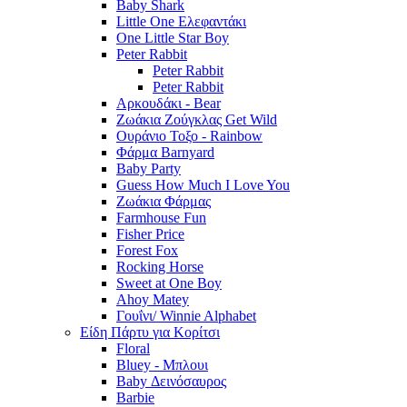
Baby Shark
Little One Ελεφαντάκι
One Little Star Boy
Peter Rabbit
Peter Rabbit
Peter Rabbit
Αρκουδάκι - Bear
Ζωάκια Ζούγκλας Get Wild
Ουράνιο Τοξο - Rainbow
Φάρμα Barnyard
Baby Party
Guess How Much I Love You
Ζωάκια Φάρμας
Farmhouse Fun
Fisher Price
Forest Fox
Rocking Horse
Sweet at One Boy
Ahoy Matey
Γουΐνι/ Winnie Alphabet
Είδη Πάρτυ για Κορίτσι
Floral
Bluey - Μπλουι
Baby Δεινόσαυρος
Barbie