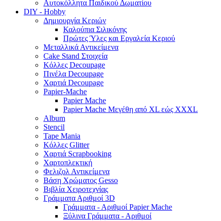
Αυτοκόλλητα Παιδικού Δωματίου
DIY - Hobby
Δημιουργία Κεριών
Καλούπια Σιλικόνης
Πρώτες Ύλες και Εργαλεία Κεριού
Μεταλλικά Αντικείμενα
Cake Stand Στοιχεία
Κόλλες Decoupage
Πινέλα Decoupage
Χαρτιά Decoupage
Papier-Mache
Papier Mache
Papier Mache Μεγέθη από XL εώς XXXL
Album
Stencil
Tape Mania
Κόλλες Glitter
Χαρτιά Scrapbooking
Χαρτοπλεκτική
Φελιζολ Αντικείμενα
Βάση Χρώματος Gesso
Βιβλία Χειροτεχνίας
Γράμματα Αριθμοί 3D
Γράμματα - Αριθμοί Papier Mache
Ξύλινα Γράμματα - Αριθμοί