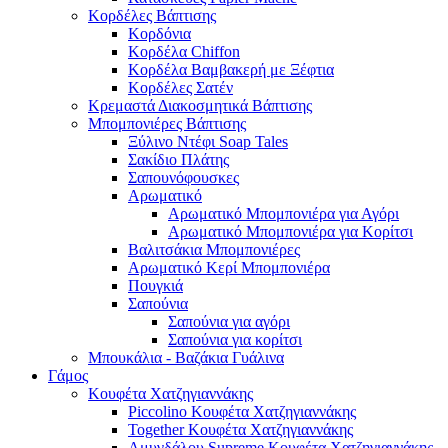
Κορδέλες Βάπτισης
Κορδόνια
Κορδέλα Chiffon
Κορδέλα Βαμβακερή με Ξέφτια
Κορδέλες Σατέν
Κρεμαστά Διακοσμητικά Βάπτισης
Μπομπονιέρες Βάπτισης
Ξύλινο Ντέφι Soap Tales
Σακίδιο Πλάτης
Σαπουνόφουσκες
Αρωματικό
Αρωματικό Μπομπονιέρα για Αγόρι
Αρωματικό Μπομπονιέρα για Κορίτσι
Βαλιτσάκια Μπομπονιέρες
Αρωματικό Κερί Μπομπονιέρα
Πουγκιά
Σαπούνια
Σαπούνια για αγόρι
Σαπούνια για κορίτσι
Μπουκάλια - Βαζάκια Γυάλινα
Γάμος
Κουφέτα Χατζηγιαννάκης
Piccolino Κουφέτα Χατζηγιαννάκης
Together Κουφέτα Χατζηγιαννάκης
Αμυγδάλου Supreme Κουφέτα Χατζηγιαννάκης