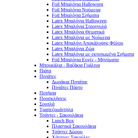
Foil Μπαλόνια Halloween
Foil Μπαλόνια Νούμερα
Foil Μπαλόνια Σχήματα
Latex Μπαλόνια Halloween
Latex Μπαλόνια Στρογγυλά
Latex Μπαλόνια Θεματικά
Latex Μπαλόνια με Νούμερα
Latex Μπαλόνι Αποκάλυψης Φύλου
Latex Μπαλόνια Ζώα
Latex Μπαλόνια με εκτυπωμένα Σχήματα
Foil Μπαλόνια Ευχές - Μηνύματα
Μπουκάλια - Βαζάκια Γυάλινα
Πιάτα
Πινιάτες
Δωράκια Πινιάτας
Πινιάτες Πάρτυ
Ποτήρια
Προσκλήσεις
Σουπλά
Τραπεζομάντηλα
Τσάντες - Σακουλάκια
Lunch Box
Πλαστικά Σακουλάκια
Τσάντες Δώρου
Χάρτινες Σακούλες