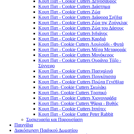
Κουπ Πατ - Cookie Cutters Δεινόσαυρος
Κουπ Πατ - Cookie Cutters Διάστημα
Κουπ Πατ - Cookie Cutters Ζώα
Κουπ Πατ - Cookie Cutters Διάφορα Σχέδια
Κουπ Πατ - Cookie Cutters Ζώα της Ζούγκλας
Κουπ Πατ - Cookie Cutters Ζώα του Δάσους
Κουπ Πατ - Cookie Cutters Ινδιάνος
Κουπ Πατ - Cookie Cutters Καρδιά
Κουπ Πατ- Cookie Cutters Λουλούδι - Φυτά
Κουπ Πατ - Cookie Cutters Μέσα Μεταφοράς
Κουπ Πατ - Cookie Cutters Μονόκερος
Κουπ Πατ - Cookie Cutters Ουράνιο Τόξο -
Σύννεφο
Κουπ Πατ - Cookie Cutters Πασχαλινά
Κουπ Πατ - Cookie Cutters Πριγκίπισσα
Κουπ Πατ - Cookie Cutters Πρώτα Γενέθλια
Κουπ Πατ- Cookie Cutters Σκυλάκι
Κουπ Πατ- Cookie Cutters Τροπικό
Κουπ Πατ - Cookie Cutters Χιονονιφάδα
Κουπ Πατ- Cookie Cutters Ψάρια - Βυθός
Κουπ Πατ - Cookie Cutters Ιππότες
Κουπ Πατ - Cookie Cutter Peter Rabbit
Συσκευασία και Παρουσίαση
Παιχνίδια
Διακόσμηση Παιδικού Δωματίου