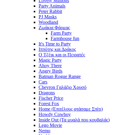
Lovely Minions
Party Animals
Peter Rabbit
PJ Masks
Woodland
Ζωάκια Φάρμας
Farm Party
Farmhouse fun
It's Time to Party
Ιππότης και Δράκος
Ο Τζέικ και οι Πειρατές
Magic Party
Ahoy There
Angry Birds
Batman Rogue Range
Cars
Chevron Γαλάζιο Χρυσό
Dragons
Fischer Price
Forest Fox
Home (Επιτέλους φτάσαμε Σπίτι)
Howdy Cowboy
Inside Out (Τα μυαλά που κουβαλάς)
Lego Movie
Nemo