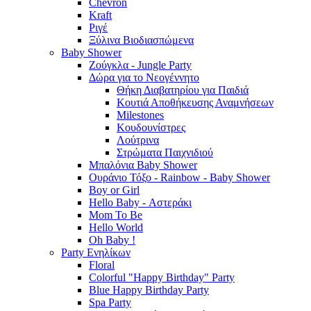
Chevron
Kraft
Ριγέ
Ξύλινα Βιοδιασπώμενα
Baby Shower
Ζούγκλα - Jungle Party
Δώρα για το Νεογέννητο
Θήκη Διαβατηρίου για Παιδιά
Κουτιά Αποθήκευσης Αναμνήσεων
Milestones
Κουδουνίστρες
Λούτρινα
Στρώματα Παιχνιδιού
Μπαλόνια Baby Shower
Ουράνιο Τόξο - Rainbow - Baby Shower
Boy or Girl
Hello Baby - Αστεράκι
Mom To Be
Hello World
Oh Baby !
Party Ενηλίκων
Floral
Colorful "Happy Birthday" Party
Blue Happy Birthday Party
Spa Party