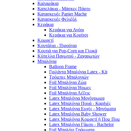
Καλαμάκια
Καπελάκια - Μάσκες Πάρτυ
Κατασκευές Papier Mache
Κατασκευές Φελιζόλ
Κεράκια
Κεράκια για Αγόρι
Κεράκια για Κορίτσι
Κομφετί
Κουτάλια - Πιρούνια
Κουτιά για Pop-Corn και Γλυκά
Κύπελλα Παγωτού - Ζαχαρωτών
Μπαλόνια
Balloon Frame
Γιρλάντα Μπαλόνια Latex - Kit
Τρόμπες Μπαλονιών
Foil Μπαλόνια Ζώα
Foil Μπαλόνια Ήρωες
Foil Μπαλόνια Λέξεις
Latex Μπαλόνια Μονόχρωμα
Latex Μπαλόνια Πουά - Καρδιές
Latex Μπαλόνια Ευχές - Μηνύματα
Latex Μπαλόνια Baby Shower
Latex Μπαλόνια Κομφετί ή Πομ Πομ
Latex Μπαλόνια Γάμου - Bachelor
Foil Μπαλόνι Γράμματα