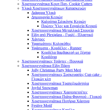
Χριστουεννιάτικα Κουπ Πατ- Cookie Cutters
Υλικά Χριστουγεννιάτικων Κατασκευών
Διάφορα Υλικά
Δημιουργία Κεριών
Καλούπια Σιλικόνης Κεριών
Πρώτες Ύλες και Εργαλεία Κεριού
Χριστουγεννιάτικα Μεταλλικά Στοιχεία
Είδη από Plexiglass - Γυαλί - Πλαστικό
Χάντρες
Υφασμάτινες Κολοκύθες
Υφάσματα - Κορδέλες - Runner
Κορδέλα βαμβακερή με ξέφτια
Κορδόνια
Χριστουγεννιάτικες Τσάντες - Πουγκιά
Χριστουγεννιάτικα Είδη Πάρτι
Jolly Christmas Party Meri Meri
Χριστουγεννιάτικες Συσκευασίες Cup cake -
Γλυκών κλπ
Χριστουγεννιάτικα Τραπεζομάντηλα
Joyful Snowman
Χριστουγεννιάτικες Χαρτοπετσέτες
Χριστουγεννιάτικα Πιάτα Φαγητού - Γλυκού
Χριστουγεννιάτικα Ποτήρια Χάρτινα
Festive Motif
Χριστουγεννιάτικα Καπέλα