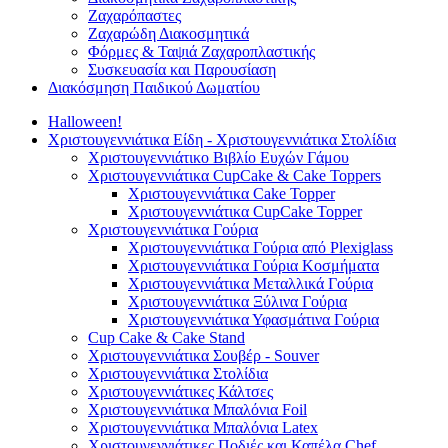
Ζαχαρόπαστες
Ζαχαρώδη Διακοσμητικά
Φόρμες & Ταψιά Ζαχαροπλαστικής
Συσκευασία και Παρουσίαση
Διακόσμηση Παιδικού Δωματίου
Halloween!
Χριστουγεννιάτικα Είδη - Χριστουγεννιάτικα Στολίδια
Χριστουγεννιάτικο Βιβλίο Ευχών Γάμου
Χριστουγεννιάτικα CupCake & Cake Toppers
Χριστουγεννιάτικα Cake Topper
Χριστουγεννιάτικα CupCake Topper
Χριστουγεννιάτικα Γούρια
Χριστουγεννιάτικα Γούρια από Plexiglass
Χριστουγεννιάτικα Γούρια Κοσμήματα
Χριστουγεννιάτικα Μεταλλικά Γούρια
Χριστουγεννιάτικα Ξύλινα Γούρια
Χριστουγεννιάτικα Υφασμάτινα Γούρια
Cup Cake & Cake Stand
Χριστουγεννιάτικα Σουβέρ - Souver
Χριστουγεννιάτικα Στολίδια
Χριστουγεννιάτικες Κάλτσες
Χριστουγεννιάτικα Μπαλόνια Foil
Χριστουγεννιάτικα Μπαλόνια Latex
Χριστουγεννιάτικες Ποδιές και Καπέλα Chef