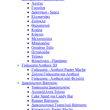
Αστέρι
Γοργόνα
Διάστημα - Space
Ελεφαντάκι
Ζούγκλα
Θαλασσινά
Κοάλα
Κύκνος
Μελισσούλα
Μπαλαρίνα
Ουράνιο Τόξο
Πεταλούδα
Τσίρκο
Φλαμίνγκο - Flamingo
Γράμματα Αριθμοί 3D
Γράμματα - Αριθμοί Papier Mache
Ξύλινα Γράμματα και Αριθμοί
Γράμματα - Αριθμοί από Φελιζόλ
Διακόσμηση Βάπτισης
Υφάσματα Διακόσμησης
Αυτοκόλλητα Τοίχου
Cake Stand για Candy Bar
Runner Βάπτισης
Διακοσμητικά Τραπεζιού Βάπτισης
Κατασκευές Papier Mache