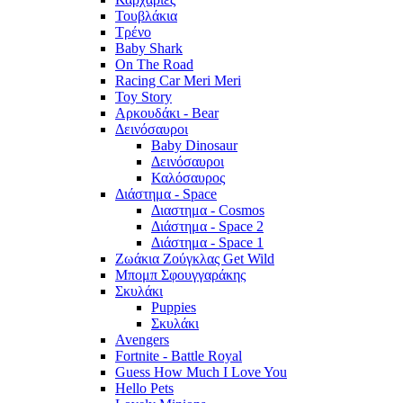
Τουβλάκια
Τρένο
Baby Shark
On The Road
Racing Car Meri Meri
Toy Story
Αρκουδάκι - Bear
Δεινόσαυροι
Baby Dinosaur
Δεινόσαυροι
Καλόσαυρος
Διάστημα - Space
Διαστημα - Cosmos
Διάστημα - Space 2
Διάστημα - Space 1
Ζωάκια Ζούγκλας Get Wild
Μπομπ Σφουγγαράκης
Σκυλάκι
Puppies
Σκυλάκι
Avengers
Fortnite - Battle Royal
Guess How Much I Love You
Hello Pets