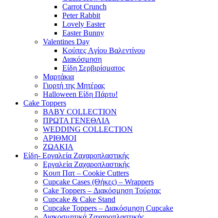
Carrot Crunch
Peter Rabbit
Lovely Easter
Easter Bunny
Valentines Day
Κούπες Aγίου Βαλεντίνου
Διακόσμηση
Είδη Σερβιρίσματος
Μαρτάκια
Γιορτή της Μητέρας
Halloween Είδη Πάρτυ!
Cake Toppers
BABY COLLECTION
ΠΡΩΤΑ ΓΕΝΕΘΛΙΑ
WEDDING COLLECTION
ΑΡΙΘΜΟΙ
ΖΩΑΚΙΑ
Είδη- Εργαλεία Ζαχαροπλαστικής
Εργαλεία Ζαχαροπλαστικής
Κουπ Πατ – Cookie Cutters
Cupcake Cases (Θήκες) – Wrappers
Cake Toppers – Διακόσμηση Τούρτας
Cupcake & Cake Stand
Cupcake Toppers – Διακόσμηση Cupcake
Διακοσμητικά Ζαχαροπλαστικής