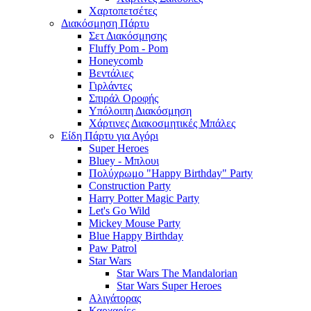
Χαρτοπετσέτες
Διακόσμηση Πάρτυ
Σετ Διακόσμησης
Fluffy Pom - Pom
Honeycomb
Βεντάλιες
Γιρλάντες
Σπιράλ Οροφής
Υπόλοιπη Διακόσμηση
Χάρτινες Διακοσμητικές Μπάλες
Είδη Πάρτυ για Αγόρι
Super Heroes
Bluey - Μπλουι
Πολύχρωμο "Happy Birthday" Party
Construction Party
Harry Potter Magic Party
Let's Go Wild
Mickey Mouse Party
Blue Happy Birthday
Paw Patrol
Star Wars
Star Wars The Mandalorian
Star Wars Super Heroes
Αλιγάτορας
Καρχαρίες