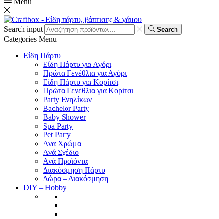
Menu
Search input
Search
Categories
Menu
Είδη Πάρτυ
Είδη Πάρτυ για Αγόρι
Πρώτα Γενέθλια για Αγόρι
Είδη Πάρτυ για Κορίτσι
Πρώτα Γενέθλια για Κορίτσι
Party Ενηλίκων
Bachelor Party
Baby Shower
Spa Party
Pet Party
Άνα Χρώμα
Ανά Σχέδιο
Ανά Προϊόντα
Διακόσμηση Πάρτυ
Δώρα – Διακόσμηση
DIY – Hobby