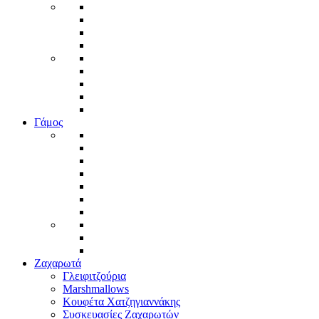
Γάμος
Ζαχαρωτά
Γλειφιτζούρια
Marshmallows
Κουφέτα Χατζηγιαννάκης
Συσκευασίες Ζαχαρωτών