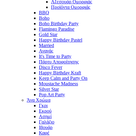
Αξεσουάρ Ομορφιάς
Προϊόντα Ομορφιάς
BBQ
Boho
Boho Birthday Party
Flamingo Paradise
Gold Star
Happy Birthday Pastel
Married
Ανανάς
It's Time to Party
Πάρτυ Αποφοίτησης
Disco Fever
Happy Birthday Kraft
Keep Calm and Party On
Moustache Madness
Silver Star
Pop Art Party
Άνα Χρώμα
Γκρι
Εκρού
Ασημί
Γαλάζιο
Ιβουάρ
Καφέ