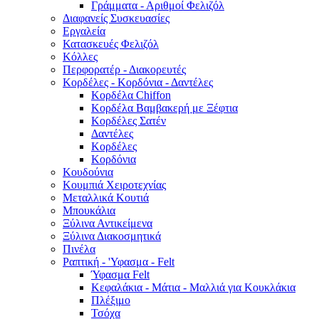
Γράμματα - Αριθμοί Φελιζόλ
Διαφανείς Συσκευασίες
Εργαλεία
Κατασκευές Φελιζόλ
Κόλλες
Περφορατέρ - Διακορευτές
Κορδέλες - Κορδόνια - Δαντέλες
Κορδέλα Chiffon
Κορδέλα Βαμβακερή με Ξέφτια
Κορδέλες Σατέν
Δαντέλες
Κορδέλες
Κορδόνια
Κουδούνια
Κουμπιά Χειροτεχνίας
Μεταλλικά Κουτιά
Μπουκάλια
Ξύλινα Αντικείμενα
Ξύλινα Διακοσμητικά
Πινέλα
Ραπτική - 'Υφασμα - Felt
Ύφασμα Felt
Κεφαλάκια - Μάτια - Μαλλιά για Κουκλάκια
Πλέξιμο
Τσόχα