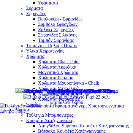
Υφάσματα
Σύρματα
Σφραγίδες
Βουλοκέρι - Σφραγίδες
Σύμβολα Σφραγίδων
Ξύλινες Σφραγίδες
Σφραγίδες Σιλικόνης
Ταμπόν Σφραγίδας
Τσιμέντο - Πηλός - Πολτός
Υλικά Χειροτεχνίας
Χρώματα
Χρώματα Chalk Paint
Χρώματα Ακρυλικά
Μαγνητικά Χρώματα
Χρώματα Γυαλιού
Χρώματα Μαυροπίνακα - Chalk
Χρώματα Μεταλλικά
Χρώματα Υφάσματος
Χρώματα Φωσφοριζέ
Ψηφίδες
Βάπτιση
Τούλι για Μπομπονιέρες
Κουφέτα Χατζηγιαννάκης
Αμυγδάλου Supreme Κουφέτα Χατζηγιαννάκης
Βότσαλο Κουφέτα Χατζηγιαννάκης