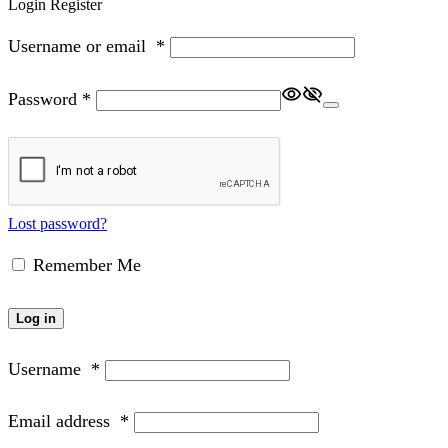
Login
Register
Username or email
*
Password
*
Lost password?
Remember Me
Log in
Username
*
Email address
*