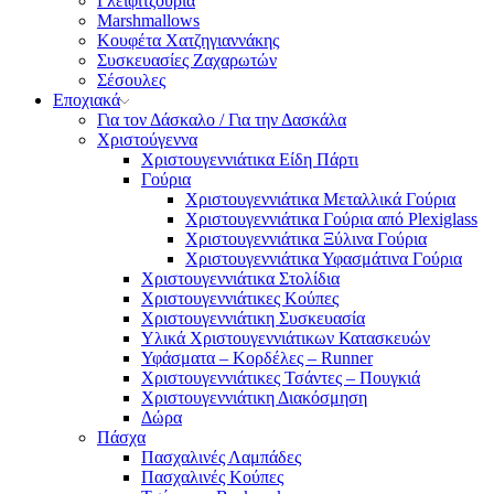
Γλειφιτζούρια
Marshmallows
Κουφέτα Χατζηγιαννάκης
Συσκευασίες Ζαχαρωτών
Σέσουλες
Εποχιακά
Για τον Δάσκαλο / Για την Δασκάλα
Χριστούγεννα
Χριστουγεννιάτικα Είδη Πάρτι
Γούρια
Χριστουγεννιάτικα Μεταλλικά Γούρια
Χριστουγεννιάτικα Γούρια από Plexiglass
Χριστουγεννιάτικα Ξύλινα Γούρια
Χριστουγεννιάτικα Υφασμάτινα Γούρια
Χριστουγεννιάτικα Στολίδια
Χριστουγεννιάτικες Κούπες
Χριστουγεννιάτικη Συσκευασία
Υλικά Χριστουγεννιάτικων Κατασκευών
Υφάσματα – Κορδέλες – Runner
Χριστουγεννιάτικες Τσάντες – Πουγκιά
Χριστουγεννιάτικη Διακόσμηση
Δώρα
Πάσχα
Πασχαλινές Λαμπάδες
Πασχαλινές Κούπες