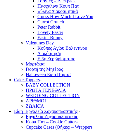
Τσάντες – Backpack
Πασχαλινά Κουπ Πατ
Ξύλινα Διακοσμητικά
Guess How Much I Love You
Carrot Crunch
Peter Rabbit
Lovely Easter
Easter Bunny
Valentines Day
Κούπες Aγίου Βαλεντίνου
Διακόσμηση
Είδη Σερβιρίσματος
Μαρτάκια
Γιορτή της Μητέρας
Halloween Είδη Πάρτυ!
Cake Toppers
BABY COLLECTION
ΠΡΩΤΑ ΓΕΝΕΘΛΙΑ
WEDDING COLLECTION
ΑΡΙΘΜΟΙ
ΖΩΑΚΙΑ
Είδη- Εργαλεία Ζαχαροπλαστικής
Εργαλεία Ζαχαροπλαστικής
Κουπ Πατ – Cookie Cutters
Cupcake Cases (Θήκες) – Wrappers