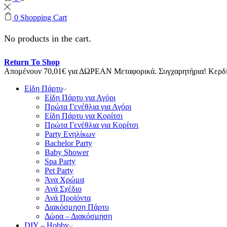
0
Shopping Cart
No products in the cart.
Return To Shop
Απομένουν
70,01
€
για ΔΩΡΕΑΝ Μεταφορικά.
Συγχαρητήρια! Κερ
Είδη Πάρτυ
Είδη Πάρτυ για Αγόρι
Πρώτα Γενέθλια για Αγόρι
Είδη Πάρτυ για Κορίτσι
Πρώτα Γενέθλια για Κορίτσι
Party Ενηλίκων
Bachelor Party
Baby Shower
Spa Party
Pet Party
Άνα Χρώμα
Ανά Σχέδιο
Ανά Προϊόντα
Διακόσμηση Πάρτυ
Δώρα – Διακόσμηση
DIY – Hobby