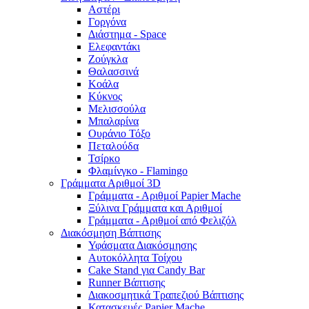
Αστέρι
Γοργόνα
Διάστημα - Space
Ελεφαντάκι
Ζούγκλα
Θαλασσινά
Κοάλα
Κύκνος
Μελισσούλα
Μπαλαρίνα
Ουράνιο Τόξο
Πεταλούδα
Τσίρκο
Φλαμίνγκο - Flamingo
Γράμματα Αριθμοί 3D
Γράμματα - Αριθμοί Papier Mache
Ξύλινα Γράμματα και Αριθμοί
Γράμματα - Αριθμοί από Φελιζόλ
Διακόσμηση Βάπτισης
Υφάσματα Διακόσμησης
Αυτοκόλλητα Τοίχου
Cake Stand για Candy Bar
Runner Βάπτισης
Διακοσμητικά Τραπεζιού Βάπτισης
Κατασκευές Papier Mache