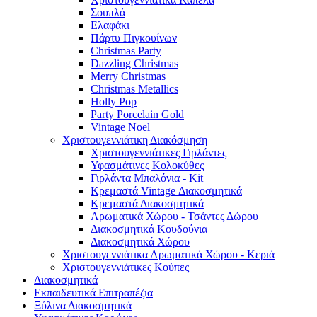
Σουπλά
Ελαφάκι
Πάρτυ Πιγκουίνων
Christmas Party
Dazzling Christmas
Merry Christmas
Christmas Metallics
Holly Pop
Party Porcelain Gold
Vintage Noel
Χριστουγεννιάτικη Διακόσμηση
Χριστουγεννιάτικες Γιρλάντες
Υφασμάτινες Κολοκύθες
Γιρλάντα Μπαλόνια - Kit
Κρεμαστά Vintage Διακοσμητικά
Κρεμαστά Διακοσμητικά
Αρωματικά Χώρου - Τσάντες Δώρου
Διακοσμητικά Κουδούνια
Διακοσμητικά Χώρου
Χριστουγεννιάτικα Αρωματικά Χώρου - Κεριά
Χριστουγεννιάτικες Κούπες
Διακοσμητικά
Εκπαιδευτικά Επιτραπέζια
Ξύλινα Διακοσμητικά