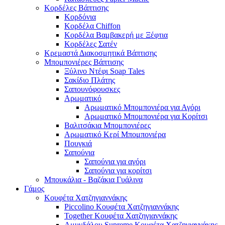
Κορδέλες Βάπτισης
Κορδόνια
Κορδέλα Chiffon
Κορδέλα Βαμβακερή με Ξέφτια
Κορδέλες Σατέν
Κρεμαστά Διακοσμητικά Βάπτισης
Μπομπονιέρες Βάπτισης
Ξύλινο Ντέφι Soap Tales
Σακίδιο Πλάτης
Σαπουνόφουσκες
Αρωματικό
Αρωματικό Μπομπονιέρα για Αγόρι
Αρωματικό Μπομπονιέρα για Κορίτσι
Βαλιτσάκια Μπομπονιέρες
Αρωματικό Κερί Μπομπονιέρα
Πουγκιά
Σαπούνια
Σαπούνια για αγόρι
Σαπούνια για κορίτσι
Μπουκάλια - Βαζάκια Γυάλινα
Γάμος
Κουφέτα Χατζηγιαννάκης
Piccolino Κουφέτα Χατζηγιαννάκης
Together Κουφέτα Χατζηγιαννάκης
Αμυγδάλου Supreme Κουφέτα Χατζηγιαννάκης