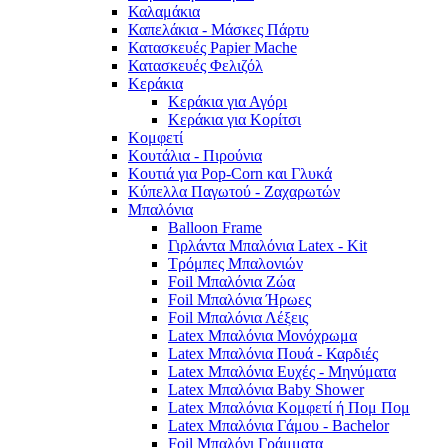
Καλαμάκια
Καπελάκια - Μάσκες Πάρτυ
Κατασκευές Papier Mache
Κατασκευές Φελιζόλ
Κεράκια
Κεράκια για Αγόρι
Κεράκια για Κορίτσι
Κομφετί
Κουτάλια - Πιρούνια
Κουτιά για Pop-Corn και Γλυκά
Κύπελλα Παγωτού - Ζαχαρωτών
Μπαλόνια
Balloon Frame
Γιρλάντα Μπαλόνια Latex - Kit
Τρόμπες Μπαλονιών
Foil Μπαλόνια Ζώα
Foil Μπαλόνια Ήρωες
Foil Μπαλόνια Λέξεις
Latex Μπαλόνια Μονόχρωμα
Latex Μπαλόνια Πουά - Καρδιές
Latex Μπαλόνια Ευχές - Μηνύματα
Latex Μπαλόνια Baby Shower
Latex Μπαλόνια Κομφετί ή Πομ Πομ
Latex Μπαλόνια Γάμου - Bachelor
Foil Μπαλόνι Γράμματα