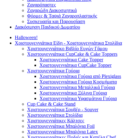
Ζαχαρόπαστες
Ζαχαρώδη Διακοσμητικά
Φόρμες & Ταψιά Ζαχαροπλαστικής
Συσκευασία και Παρουσίαση
Διακόσμηση Παιδικού Δωματίου
Halloween!
Χριστουγεννιάτικα Είδη - Χριστουγεννιάτικα Στολίδια
Χριστουγεννιάτικο Βιβλίο Ευχών Γάμου
Χριστουγεννιάτικα CupCake & Cake Toppers
Χριστουγεννιάτικα Cake Topper
Χριστουγεννιάτικα CupCake Topper
Χριστουγεννιάτικα Γούρια
Χριστουγεννιάτικα Γούρια από Plexiglass
Χριστουγεννιάτικα Γούρια Κοσμήματα
Χριστουγεννιάτικα Μεταλλικά Γούρια
Χριστουγεννιάτικα Ξύλινα Γούρια
Χριστουγεννιάτικα Υφασμάτινα Γούρια
Cup Cake & Cake Stand
Χριστουγεννιάτικα Σουβέρ - Souver
Χριστουγεννιάτικα Στολίδια
Χριστουγεννιάτικες Κάλτσες
Χριστουγεννιάτικα Μπαλόνια Foil
Χριστουγεννιάτικα Μπαλόνια Latex
Χριστουγεννιάτικες Ποδιές και Καπέλα Chef