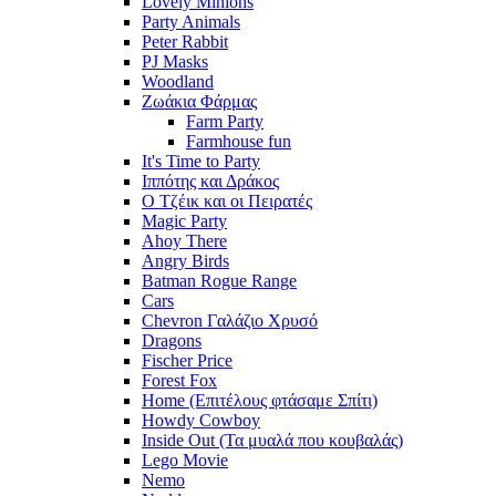
Lovely Minions
Party Animals
Peter Rabbit
PJ Masks
Woodland
Ζωάκια Φάρμας
Farm Party
Farmhouse fun
It's Time to Party
Ιππότης και Δράκος
Ο Τζέικ και οι Πειρατές
Magic Party
Ahoy There
Angry Birds
Batman Rogue Range
Cars
Chevron Γαλάζιο Χρυσό
Dragons
Fischer Price
Forest Fox
Home (Επιτέλους φτάσαμε Σπίτι)
Howdy Cowboy
Inside Out (Τα μυαλά που κουβαλάς)
Lego Movie
Nemo