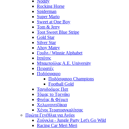
Noddy
Rocking Horse
Spiderman
Super Mario
Sweet at One Boy
Tom & Jerry
Toot Sweet Blue Stripe
Gold Star
Silver Star
Ahoy Matey
Γουΐνι / Winnie Alphabet
Ιππότης
Μπαμπούλας Α.Ε. University
Πειρατές
Ποδόσφαιρο
Ποδόσφαιρο Champions
Football Gold
Ταχυδρόμος Πατ
Τόμας το Τρενάκι
Φινέας & Φέρμπ
Χελωνονιτζάκια
Χένρι Τερατοαγκαλίτσας
Πρώτα Γενέθλια για Αγόρι
Ζούγκλα - Jungle Party Let's Go Wild
Racing Car Meri Meri