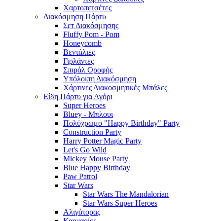
Χαρτοπετσέτες
Διακόσμηση Πάρτυ
Σετ Διακόσμησης
Fluffy Pom - Pom
Honeycomb
Βεντάλιες
Γιρλάντες
Σπιράλ Οροφής
Υπόλοιπη Διακόσμηση
Χάρτινες Διακοσμητικές Μπάλες
Είδη Πάρτυ για Αγόρι
Super Heroes
Bluey - Μπλουι
Πολύχρωμο "Happy Birthday" Party
Construction Party
Harry Potter Magic Party
Let's Go Wild
Mickey Mouse Party
Blue Happy Birthday
Paw Patrol
Star Wars
Star Wars The Mandalorian
Star Wars Super Heroes
Αλιγάτορας
Καρχαρίες