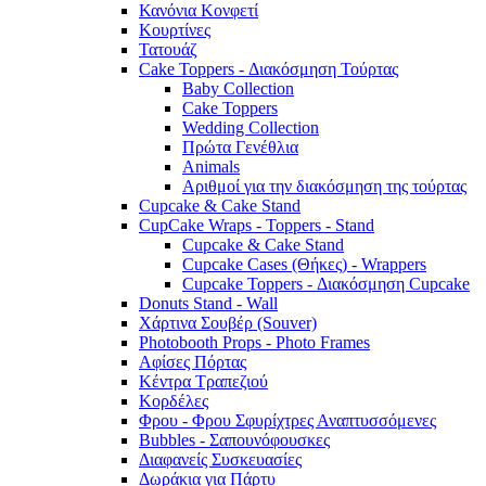
Κανόνια Κονφετί
Κουρτίνες
Τατουάζ
Cake Toppers - Διακόσμηση Τούρτας
Baby Collection
Cake Toppers
Wedding Collection
Πρώτα Γενέθλια
Animals
Αριθμοί για την διακόσμηση της τούρτας
Cupcake & Cake Stand
CupCake Wraps - Toppers - Stand
Cupcake & Cake Stand
Cupcake Cases (Θήκες) - Wrappers
Cupcake Toppers - Διακόσμηση Cupcake
Donuts Stand - Wall
Χάρτινα Σουβέρ (Souver)
Photobooth Props - Photo Frames
Αφίσες Πόρτας
Κέντρα Τραπεζιού
Κορδέλες
Φρου - Φρου Σφυρίχτρες Αναπτυσσόμενες
Bubbles - Σαπουνόφουσκες
Διαφανείς Συσκευασίες
Δωράκια για Πάρτυ