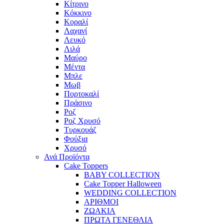
Κίτρινο
Κόκκινο
Κοραλί
Λαχανί
Λευκό
Λιλά
Μαύρο
Μέντα
Μπλε
Μωβ
Πορτοκαλί
Πράσινο
Ροζ
Ροζ Χρυσό
Τυρκουάζ
Φούξια
Χρυσό
Ανά Προϊόντα
Cake Toppers
BABY COLLECTION
Cake Topper Halloween
WEDDING COLLECTION
ΑΡΙΘΜΟΙ
ΖΩΑΚΙΑ
ΠΡΩΤΑ ΓΕΝΕΘΛΙΑ