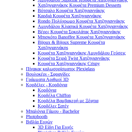
Χατζηγιαννάκης Κουφέτα Premium Desserts
Βότσαλο Κουφέτα Χατζηγιαννάκης
Καρδιά Κουφέτα Χατζηγιαννάκης
Rondo Πολύχρωμο Κουφέτα Χατζηγιαννάκης
Αμυγδάλου Κλασικά Κουφέτα Χατζηγιαννάκης
Βέρες Κουφέτα Σοκολάτας Χατζηγιαννάκης
Μπισκότο Banoffee Κουφέτα Χατζηγιαννάκης
Bijoux & Bijoux Supreme Κουφέτα
Χατζηγιαννάκηs
Κουφέτα Χατζηγιαννάκης Αμυγδάλου Γεύσεις
Κουφέτα Σειρά Twist Χατζηγιαννάκης
Κουφέτα Χατζηγιαννάκης Crispy
Πίνακας καλωσορίσματος Plexiglass
Βουλοκέρι - Σφραγίδες
Γράμματα Αριθμοί 3D
Κορδέλες - Κορδόνια
Κορδόνια
Κορδέλα Chiffon
Κορδέλα Βαμβακερή με Ξέφτια
Κορδέλες Σατέν
Μπαλόνια Γάμου - Bachelor
Photobooth
Βιβλία Ευχών
3D Είδη Για Ευχές