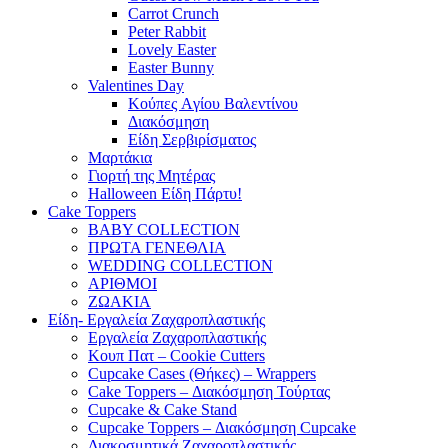
Carrot Crunch
Peter Rabbit
Lovely Easter
Easter Bunny
Valentines Day
Κούπες Aγίου Βαλεντίνου
Διακόσμηση
Είδη Σερβιρίσματος
Μαρτάκια
Γιορτή της Μητέρας
Halloween Είδη Πάρτυ!
Cake Toppers
BABY COLLECTION
ΠΡΩΤΑ ΓΕΝΕΘΛΙΑ
WEDDING COLLECTION
ΑΡΙΘΜΟΙ
ΖΩΑΚΙΑ
Είδη- Εργαλεία Ζαχαροπλαστικής
Εργαλεία Ζαχαροπλαστικής
Κουπ Πατ – Cookie Cutters
Cupcake Cases (Θήκες) – Wrappers
Cake Toppers – Διακόσμηση Τούρτας
Cupcake & Cake Stand
Cupcake Toppers – Διακόσμηση Cupcake
Διακοσμητικά Ζαχαροπλαστικής