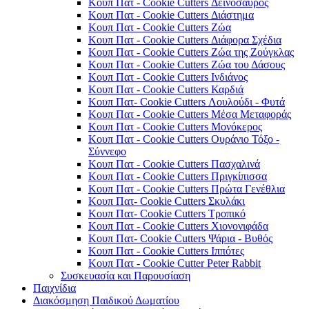
Κουπ Πατ - Cookie Cutters Δεινόσαυρος
Κουπ Πατ - Cookie Cutters Διάστημα
Κουπ Πατ - Cookie Cutters Ζώα
Κουπ Πατ - Cookie Cutters Διάφορα Σχέδια
Κουπ Πατ - Cookie Cutters Ζώα της Ζούγκλας
Κουπ Πατ - Cookie Cutters Ζώα του Δάσους
Κουπ Πατ - Cookie Cutters Ινδιάνος
Κουπ Πατ - Cookie Cutters Καρδιά
Κουπ Πατ- Cookie Cutters Λουλούδι - Φυτά
Κουπ Πατ - Cookie Cutters Μέσα Μεταφοράς
Κουπ Πατ - Cookie Cutters Μονόκερος
Κουπ Πατ - Cookie Cutters Ουράνιο Τόξο -
Σύννεφο
Κουπ Πατ - Cookie Cutters Πασχαλινά
Κουπ Πατ - Cookie Cutters Πριγκίπισσα
Κουπ Πατ - Cookie Cutters Πρώτα Γενέθλια
Κουπ Πατ- Cookie Cutters Σκυλάκι
Κουπ Πατ- Cookie Cutters Τροπικό
Κουπ Πατ - Cookie Cutters Χιονονιφάδα
Κουπ Πατ- Cookie Cutters Ψάρια - Βυθός
Κουπ Πατ - Cookie Cutters Ιππότες
Κουπ Πατ - Cookie Cutter Peter Rabbit
Συσκευασία και Παρουσίαση
Παιχνίδια
Διακόσμηση Παιδικού Δωματίου