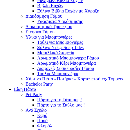
Plexiglass Βιβλίο Ευχών
Βιβλίο Ευχών
Ξύλινα Βιβλία Ευχών με Χάραξη
Διακόσμηση Γάμου
Υφάσματα Διακόσμησης
Διακοσμητικά Τραπεζιού
Στέφανα Γάμου
Υλικά για Μπομπονιέρες
Τούλι για Μπομπονιέρες
Ξύλινο Ντέφι Soap Tales
Μεταλλικά Στοιχεία
Αρωματικό Μπομπονιέρα Γάμου
Αρωματικό Κέρι Μπομπονιέρα
Διαφανείς Συσκευασίες Γάμου
Τούλια Μπομπονιέρας
Χάρτινα Πιάτα - Ποτήρια – Χαρτοπετσέτες- Toppers
Bachelor Party
Είδη Πάρτυ
Pet Party
Πάρτυ για τη Γάτα μας !
Πάρτυ για το Σκύλο μας !
Ανά Σχέδιο
Καρό
Πουά
Φλοράλ