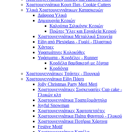
Χριστουεννιάτικα Κουπ Πατ- Cookie Cutters
Υλικά Χριστουγεννιάτικων Κατασκευών
Διάφορα Υλικά
Δημιουργία Κεριών
Καλούπια Σιλικόνης Κεριών
Πρώτες Ύλες και Εργαλεία Κεριού
Χριστουγεννιάτικα Μεταλλικά Στοιχεία
Είδη από Plexiglass - Γυαλί - Πλαστικό
Χάντρες
Υφασμάτινες Κολοκύθες
Υφάσματα - Κορδέλες - Runner
Κορδέλα βαμβακερή με ξέφτια
Κορδόνια
Χριστουγεννιάτικες Τσάντες - Πουγκιά
Χριστουγεννιάτικα Είδη Πάρτι
Jolly Christmas Party Meri Meri
Χριστουγεννιάτικες Συσκευασίες Cup cake -
Γλυκών κλπ
Χριστουγεννιάτικα Τραπεζομάντηλα
Joyful Snowman
Χριστουγεννιάτικες Χαρτοπετσέτες
Χριστουγεννιάτικα Πιάτα Φαγητού - Γλυκού
Χριστουγεννιάτικα Ποτήρια Χάρτινα
Festive Motif
Χριστουγεννιάτικα Καπέλα