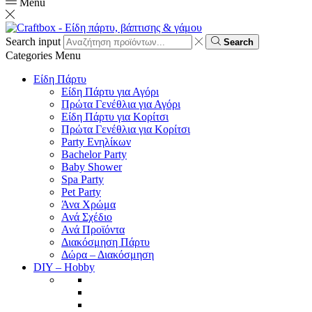
Menu
Search input
Search
Categories
Menu
Είδη Πάρτυ
Είδη Πάρτυ για Αγόρι
Πρώτα Γενέθλια για Αγόρι
Είδη Πάρτυ για Κορίτσι
Πρώτα Γενέθλια για Κορίτσι
Party Ενηλίκων
Bachelor Party
Baby Shower
Spa Party
Pet Party
Άνα Χρώμα
Ανά Σχέδιο
Ανά Προϊόντα
Διακόσμηση Πάρτυ
Δώρα – Διακόσμηση
DIY – Hobby