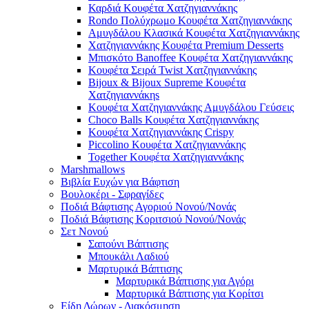
Καρδιά Κουφέτα Χατζηγιαννάκης
Rondo Πολύχρωμο Κουφέτα Χατζηγιαννάκης
Αμυγδάλου Κλασικά Κουφέτα Χατζηγιαννάκης
Χατζηγιαννάκης Κουφέτα Premium Desserts
Μπισκότο Banoffee Κουφέτα Χατζηγιαννάκης
Κουφέτα Σειρά Twist Χατζηγιαννάκης
Bijoux & Bijoux Supreme Κουφέτα
Χατζηγιαννάκηs
Κουφέτα Χατζηγιαννάκης Αμυγδάλου Γεύσεις
Choco Balls Κουφέτα Χατζηγιαννάκης
Κουφέτα Χατζηγιαννάκης Crispy
Piccolino Κουφέτα Χατζηγιαννάκης
Together Κουφέτα Χατζηγιαννάκης
Marshmallows
Βιβλία Ευχών για Βάφτιση
Βουλοκέρι - Σφραγίδες
Ποδιά Βάφτισης Αγοριού Νονού/Νονάς
Ποδιά Βάφτισης Κοριτσιού Νονού/Νονάς
Σετ Νονού
Σαπούνι Βάπτισης
Μπουκάλι Λαδιού
Μαρτυρικά Βάπτισης
Μαρτυρικά Βάπτισης για Αγόρι
Μαρτυρικά Βάπτισης για Κορίτσι
Είδη Δώρων - Διακόσμηση