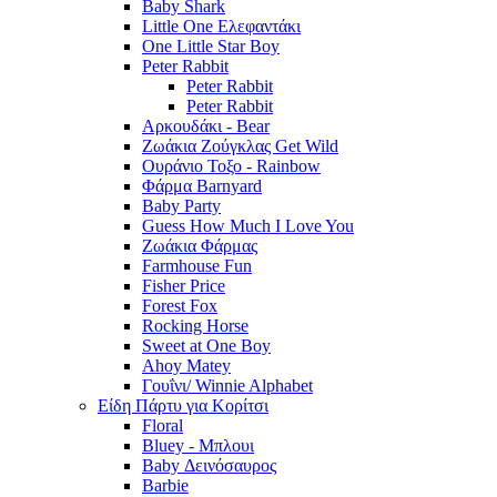
Baby Shark
Little One Ελεφαντάκι
One Little Star Boy
Peter Rabbit
Peter Rabbit
Peter Rabbit
Αρκουδάκι - Bear
Ζωάκια Ζούγκλας Get Wild
Ουράνιο Τοξο - Rainbow
Φάρμα Barnyard
Baby Party
Guess How Much I Love You
Ζωάκια Φάρμας
Farmhouse Fun
Fisher Price
Forest Fox
Rocking Horse
Sweet at One Boy
Ahoy Matey
Γουΐνι/ Winnie Alphabet
Είδη Πάρτυ για Κορίτσι
Floral
Bluey - Μπλουι
Baby Δεινόσαυρος
Barbie