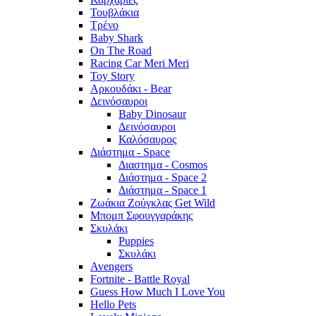
Τουβλάκια
Τρένο
Baby Shark
On The Road
Racing Car Meri Meri
Toy Story
Αρκουδάκι - Bear
Δεινόσαυροι
Baby Dinosaur
Δεινόσαυροι
Καλόσαυρος
Διάστημα - Space
Διαστημα - Cosmos
Διάστημα - Space 2
Διάστημα - Space 1
Ζωάκια Ζούγκλας Get Wild
Μπομπ Σφουγγαράκης
Σκυλάκι
Puppies
Σκυλάκι
Avengers
Fortnite - Battle Royal
Guess How Much I Love You
Hello Pets