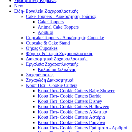
Υφασμάτινες Κορώνες
New
Είδη- Εργαλεία Ζαχαροπλαστικής
Cake Toppers - Διακόσμηση Τούρτας
Cake Toppers
Animal Cake Toppers
Αριθμοί
Cupcake Toppers - Διακόσμηση Cupcake
Cupcake & Cake Stand
Θήκες Cupcakes
Φόρμες & Ταψιά Ζαχαροπλαστικής
Διακοσμητικά Ζαχαροπλαστικής
Εργαλεία Ζαχαροπλαστικής
Καλούπια Σιλικόνης
Ζαχαρόπαστες
Ζαχαρώδη Διακοσμητικά
Κουπ Πατ - Cookie Cutters
Κουπ Πατ- Cookie Cutters Baby Shower
Κουπ Πατ- Cookie Cutters Barbie
Κουπ Πατ- Cookie Cutters Disney
Κουπ Πατ- Cookie Cutters Halloween
Κουπ Πατ- Cookie Cutters Αθλητικά
Κουπ Πατ- Cookie Cutters Αστέρια
Κουπ Πατ- Cookie Cutters Γοργόνα
Κουπ Πατ- Cookie Cutters Γράμματα - Αριθμοί