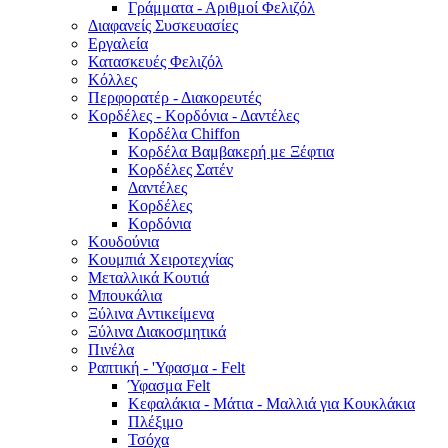
Γράμματα - Αριθμοί Φελιζόλ
Διαφανείς Συσκευασίες
Εργαλεία
Κατασκευές Φελιζόλ
Κόλλες
Περφορατέρ - Διακορευτές
Κορδέλες - Κορδόνια - Δαντέλες
Κορδέλα Chiffon
Κορδέλα Βαμβακερή με Ξέφτια
Κορδέλες Σατέν
Δαντέλες
Κορδέλες
Κορδόνια
Κουδούνια
Κουμπιά Χειροτεχνίας
Μεταλλικά Κουτιά
Μπουκάλια
Ξύλινα Αντικείμενα
Ξύλινα Διακοσμητικά
Πινέλα
Ραπτική - 'Υφασμα - Felt
Ύφασμα Felt
Κεφαλάκια - Μάτια - Μαλλιά για Κουκλάκια
Πλέξιμο
Τσόχα