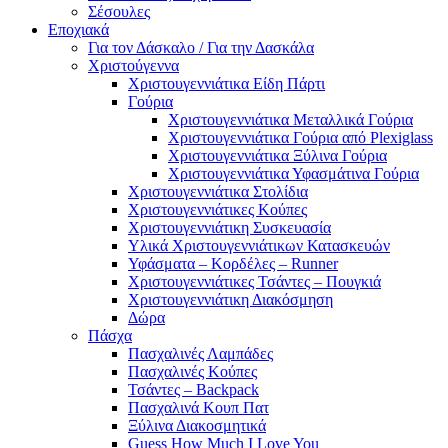
Σέσουλες
Εποχιακά
Για τον Δάσκαλο / Για την Δασκάλα
Χριστούγεννα
Χριστουγεννιάτικα Είδη Πάρτι
Γούρια
Χριστουγεννιάτικα Μεταλλικά Γούρια
Χριστουγεννιάτικα Γούρια από Plexiglass
Χριστουγεννιάτικα Ξύλινα Γούρια
Χριστουγεννιάτικα Υφασμάτινα Γούρια
Χριστουγεννιάτικα Στολίδια
Χριστουγεννιάτικες Κούπες
Χριστουγεννιάτικη Συσκευασία
Υλικά Χριστουγεννιάτικων Κατασκευών
Υφάσματα – Κορδέλες – Runner
Χριστουγεννιάτικες Τσάντες – Πουγκιά
Χριστουγεννιάτικη Διακόσμηση
Δώρα
Πάσχα
Πασχαλινές Λαμπάδες
Πασχαλινές Κούπες
Τσάντες – Backpack
Πασχαλινά Κουπ Πατ
Ξύλινα Διακοσμητικά
Guess How Much I Love You