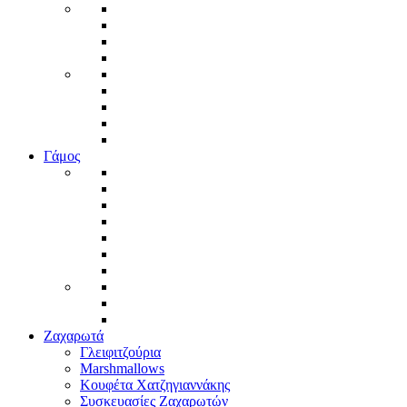
Γάμος
Ζαχαρωτά
Γλειφιτζούρια
Marshmallows
Κουφέτα Χατζηγιαννάκης
Συσκευασίες Ζαχαρωτών