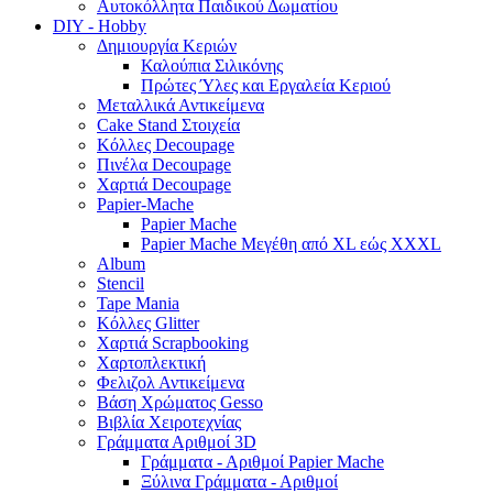
Αυτοκόλλητα Παιδικού Δωματίου
DIY - Hobby
Δημιουργία Κεριών
Καλούπια Σιλικόνης
Πρώτες Ύλες και Εργαλεία Κεριού
Μεταλλικά Αντικείμενα
Cake Stand Στοιχεία
Κόλλες Decoupage
Πινέλα Decoupage
Χαρτιά Decoupage
Papier-Mache
Papier Mache
Papier Mache Μεγέθη από XL εώς XXXL
Album
Stencil
Tape Mania
Κόλλες Glitter
Χαρτιά Scrapbooking
Χαρτοπλεκτική
Φελιζολ Αντικείμενα
Βάση Χρώματος Gesso
Βιβλία Χειροτεχνίας
Γράμματα Αριθμοί 3D
Γράμματα - Αριθμοί Papier Mache
Ξύλινα Γράμματα - Αριθμοί