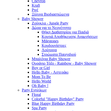
Chevron
Kraft
Ριγέ
Ξύλινα Βιοδιασπώμενα
Baby Shower
Ζούγκλα - Jungle Party
Δώρα για το Νεογέννητο
Θήκη Διαβατηρίου για Παιδιά
Κουτιά Αποθήκευσης Αναμνήσεων
Milestones
Κουδουνίστρες
Λούτρινα
Στρώματα Παιχνιδιού
Μπαλόνια Baby Shower
Ουράνιο Τόξο - Rainbow - Baby Shower
Boy or Girl
Hello Baby - Αστεράκι
Mom To Be
Hello World
Oh Baby !
Party Ενηλίκων
Floral
Colorful "Happy Birthday" Party
Blue Happy Birthday Party
Spa Party