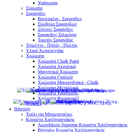
Υφάσματα
Σύρματα
Σφραγίδες
Βουλοκέρι - Σφραγίδες
Σύμβολα Σφραγίδων
Ξύλινες Σφραγίδες
Σφραγίδες Σιλικόνης
Ταμπόν Σφραγίδας
Τσιμέντο - Πηλός - Πολτός
Υλικά Χειροτεχνίας
Χρώματα
Χρώματα Chalk Paint
Χρώματα Ακρυλικά
Μαγνητικά Χρώματα
Χρώματα Γυαλιού
Χρώματα Μαυροπίνακα - Chalk
Χρώματα Μεταλλικά
Χρώματα Υφάσματος
Χρώματα Φωσφοριζέ
Ψηφίδες
Βάπτιση
Τούλι για Μπομπονιέρες
Κουφέτα Χατζηγιαννάκης
Αμυγδάλου Supreme Κουφέτα Χατζηγιαννάκης
Βότσαλο Κουφέτα Χατζηγιαννάκης