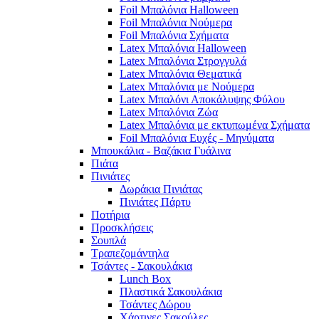
Foil Μπαλόνια Halloween
Foil Μπαλόνια Νούμερα
Foil Μπαλόνια Σχήματα
Latex Μπαλόνια Halloween
Latex Μπαλόνια Στρογγυλά
Latex Μπαλόνια Θεματικά
Latex Μπαλόνια με Νούμερα
Latex Μπαλόνι Αποκάλυψης Φύλου
Latex Μπαλόνια Ζώα
Latex Μπαλόνια με εκτυπωμένα Σχήματα
Foil Μπαλόνια Ευχές - Μηνύματα
Μπουκάλια - Βαζάκια Γυάλινα
Πιάτα
Πινιάτες
Δωράκια Πινιάτας
Πινιάτες Πάρτυ
Ποτήρια
Προσκλήσεις
Σουπλά
Τραπεζομάντηλα
Τσάντες - Σακουλάκια
Lunch Box
Πλαστικά Σακουλάκια
Τσάντες Δώρου
Χάρτινες Σακούλες